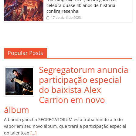
m
celebra quase 40 anos de história;
confira resenha!
17 de abril de 2023
Popular Posts
Segregatorum anuncia
participação especial
do baixista Alex
Carrion em novo
álbum
A banda gaúcha SEGREGATORUM está trabalhando a todo
vapor em seu novo álbum, que trará a participação especial
do talentoso
[…]