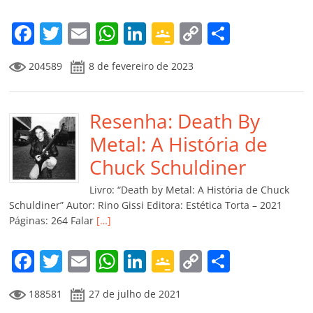
F
T
E
W
Li
G
C
C
a
w
m
h
n
o
o
o
204589
8 de fevereiro de 2023
c
itt
ai
at
k
o
p
m
e
er
l
s
e
gl
y
p
b
Resenha: Death By
A
dI
e
Li
ar
o
p
n
Cl
n
til
Metal: A História de
o
p
a
k
h
Chuck Schuldiner
k
ss
ar
Livro: “Death by Metal: A História de Chuck
ro
Schuldiner” Autor: Rino Gissi Editora: Estética Torta – 2021
Páginas: 264 Falar
[…]
o
m
F
T
E
W
Li
G
C
C
a
w
m
h
n
o
o
o
188581
27 de julho de 2021
c
itt
ai
at
k
o
p
m