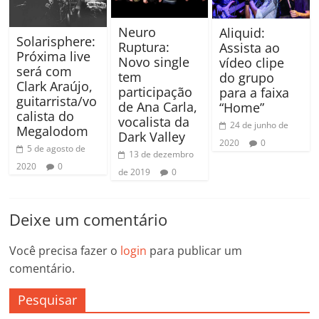
Neuro
Aliquid:
Solarisphere:
Ruptura:
Assista ao
Próxima live
Novo single
vídeo clipe
será com
tem
do grupo
Clark Araújo,
participação
para a faixa
guitarrista/vo
de Ana Carla,
“Home”
calista do
vocalista da
24 de junho de
Megalodom
Dark Valley
2020
0
5 de agosto de
13 de dezembro
2020
0
de 2019
0
Deixe um comentário
Você precisa fazer o
login
para publicar um
comentário.
Pesquisar