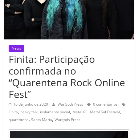
News
Finita: Participação
confirmada no
“Quarentena Rock Online
Fest”
16 de junho de 2020
WarGodsPress
0 comentários
,
,
,
,
,
Finita
heavy talk
isolamento social
Metal RS
Metal Sul Festival
,
,
quarentena
Santa Maria
Wargods Press