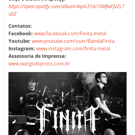
https://open.spotify.com/album/4qnLE16i10MfwFfvZL7
sDZ
Contatos:
Facebook:
www.facebook.com/Finita.metal
Youtube:
www.youtube.com/user/BandaFinita
Instagram:
www.instagram.com/finita.metal
Assessoria de Imprensa:
www.wargodspress.com.br