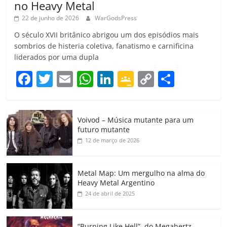
no Heavy Metal
22 de junho de 2026
WarGodsPress
O século XVII britânico abrigou um dos episódios mais
sombrios de histeria coletiva, fanatismo e carnificina
liderados por uma dupla
F
T
E
W
Li
G
C
C
a
w
m
h
n
o
o
o
c
itt
ai
at
k
o
p
m
Voivod – Música mutante para um
e
er
l
s
e
gl
y
p
futuro mutante
b
A
dI
e
Li
ar
12 de março de 2026
o
p
n
Cl
n
til
o
p
a
k
h
Metal Map: Um mergulho na alma do
Heavy Metal Argentino
k
ss
ar
24 de abril de 2025
ro
o
“Burning Like Hell”, do Megahertz,