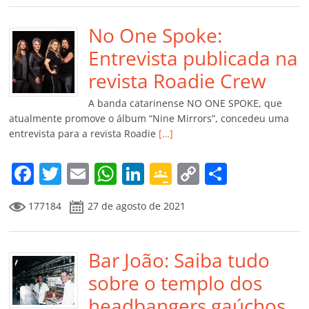
e
er
l
s
e
gl
y
p
b
No One Spoke:
A
dI
e
Li
ar
o
p
n
Cl
n
til
Entrevista publicada na
o
p
a
k
h
revista Roadie Crew
k
ss
ar
A banda catarinense NO ONE SPOKE, que
ro
atualmente promove o álbum “Nine Mirrors”, concedeu uma
entrevista para a revista Roadie
[…]
o
m
F
T
E
W
Li
G
C
C
a
w
m
h
n
o
o
o
177184
27 de agosto de 2021
c
itt
ai
at
k
o
p
m
e
er
l
s
e
gl
y
p
b
Bar João: Saiba tudo
A
dI
e
Li
ar
o
p
n
Cl
n
til
sobre o templo dos
o
p
a
k
h
headbangers gaúchos