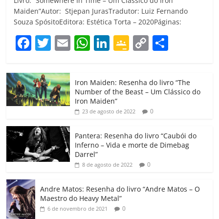
Livro: “Somewhere In Time – Um Clássico do Iron
Maiden”Autor: Stjepan JurasTradutor: Luiz Fernando
Souza SpósitoEditora: Estética Torta – 2020Páginas:
F
T
E
W
Li
G
C
C
a
w
m
h
n
o
o
o
c
itt
ai
at
k
o
p
m
Iron Maiden: Resenha do livro “The
e
er
l
s
e
gl
y
p
Number of the Beast – Um Clássico do
b
A
dI
e
Li
ar
Iron Maiden”
0
23 de agosto de 2022
o
p
n
Cl
n
til
o
p
a
k
h
Pantera: Resenha do livro “Caubói do
Inferno – Vida e morte de Dimebag
k
ss
ar
Darrel”
ro
0
8 de agosto de 2022
o
Andre Matos: Resenha do livro “Andre Matos – O
m
Maestro do Heavy Metal”
0
6 de novembro de 2021