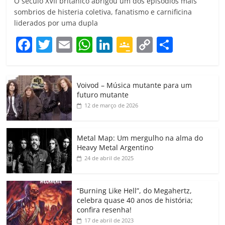
O século XVII britânico abrigou um dos episódios mais
sombrios de histeria coletiva, fanatismo e carnificina
liderados por uma dupla
F
T
E
W
Li
G
C
C
a
w
m
h
n
o
o
o
c
itt
ai
at
k
o
p
m
Voivod – Música mutante para um
e
er
l
s
e
gl
y
p
futuro mutante
b
A
dI
e
Li
ar
12 de março de 2026
o
p
n
Cl
n
til
o
p
a
k
h
Metal Map: Um mergulho na alma do
Heavy Metal Argentino
k
ss
ar
24 de abril de 2025
ro
o
“Burning Like Hell”, do Megahertz,
m
celebra quase 40 anos de história;
confira resenha!
17 de abril de 2023