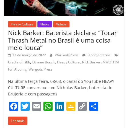
Heavy Culture
News
Vídeos
Nick Barker: Baterista declara: “Tocar
Thrash Metal no Brasil é uma coisa
meio louca”
11 de março de 2022
WarGodsPress
0 comentários
,
,
,
,
Cradle of Filth
Dimmu Borgir
Heavy Culture
Nick Barker
NWOTHM
,
Full Albums
Wargods Press
Na última terça-feira, 08/03, o canal do YouTube HEAVY
CULTURE conversou com Nicholas Barker, baterista do
Brujeria e com passagens
F
T
E
W
Li
G
C
C
a
w
m
h
n
o
o
o
Ler mais
c
itt
ai
at
k
o
p
m