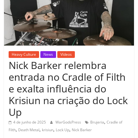
Heavy Culture
News
Vídeos
Nick Barker relembra
entrada no Cradle of Filth
e exalta influência do
Krisiun na criação do Lock
Up
,
4 de junho de 2025
WarGodsPress
Brujeria
Cradle of
,
,
,
,
Filth
Death Metal
krisiun
Lock Up
Nick Barker