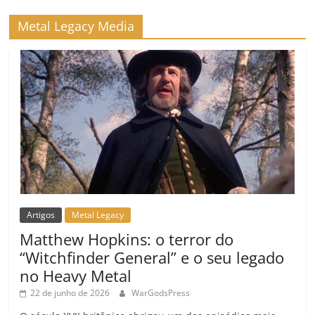
ro
Metal Legacy Media
o
m
Artigos
Metal Legacy
Matthew Hopkins: o terror do
“Witchfinder General” e o seu legado
no Heavy Metal
22 de junho de 2026
WarGodsPress