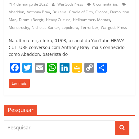
4 de março de 2022
WarGodsPress
0 comentários
,
,
,
,
,
Abaddon
Anthony Bray
Brujeria
Cradle of Filth
Cronos
Demolition
,
,
,
,
,
Man
Dimmu Borgir
Heavy Culture
Hellhammer
Mantas
,
,
,
,
Monstrosity
Nicholas Barker
sepultura
Terrorizer
Wargods Press
Na última terça-feira, 01/03, o canal do YouTube HEAVY
CULTURE conversou com Anthony Bray, mais conhecido
como Abaddon, baterista do
F
T
E
W
Li
G
C
C
a
w
m
h
n
o
o
o
Ler mais
c
itt
ai
at
k
o
p
m
e
er
l
s
e
gl
y
p
b
A
dI
e
Li
ar
Pesquisar
o
p
n
Cl
n
til
o
p
a
k
h
k
ss
ar