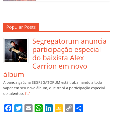
Popular Posts
Segregatorum anuncia
participação especial
do baixista Alex
Carrion em novo
álbum
A banda gaúcha SEGREGATORUM está trabalhando a todo
vapor em seu novo álbum, que trará a participação especial
do talentoso
[…]
F
T
E
W
Li
G
C
C