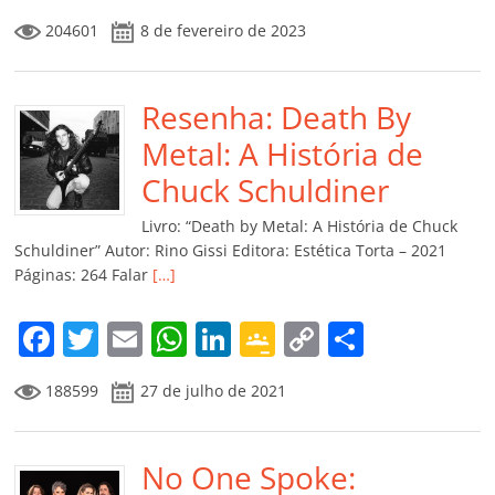
a
w
m
h
n
o
o
o
204601
8 de fevereiro de 2023
c
itt
ai
at
k
o
p
m
e
er
l
s
e
gl
y
p
b
Resenha: Death By
A
dI
e
Li
ar
o
p
n
Cl
n
til
Metal: A História de
o
p
a
k
h
Chuck Schuldiner
k
ss
ar
Livro: “Death by Metal: A História de Chuck
ro
Schuldiner” Autor: Rino Gissi Editora: Estética Torta – 2021
Páginas: 264 Falar
[…]
o
m
F
T
E
W
Li
G
C
C
a
w
m
h
n
o
o
o
188599
27 de julho de 2021
c
itt
ai
at
k
o
p
m
e
er
l
s
e
gl
y
p
b
No One Spoke:
A
dI
e
Li
ar