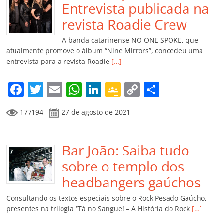
o
p
n
Cl
n
til
Entrevista publicada na
o
p
a
k
h
revista Roadie Crew
k
ss
ar
A banda catarinense NO ONE SPOKE, que
ro
atualmente promove o álbum “Nine Mirrors”, concedeu uma
entrevista para a revista Roadie
[…]
o
m
F
T
E
W
Li
G
C
C
a
w
m
h
n
o
o
o
177194
27 de agosto de 2021
c
itt
ai
at
k
o
p
m
e
er
l
s
e
gl
y
p
b
Bar João: Saiba tudo
A
dI
e
Li
ar
o
p
n
Cl
n
til
sobre o templo dos
o
p
a
k
h
headbangers gaúchos
k
ss
ar
Consultando os textos especiais sobre o Rock Pesado Gaúcho,
ro
presentes na trilogia “Tá no Sangue! – A História do Rock
[…]