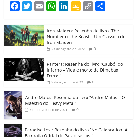
F
T
E
W
Li
G
C
C
a
w
m
h
n
o
o
o
c
itt
ai
at
k
o
p
m
Iron Maiden: Resenha do livro “The
e
er
l
s
e
gl
y
p
Number of the Beast – Um Clássico do
b
A
dI
e
Li
ar
Iron Maiden”
0
23 de agosto de 2022
o
p
n
Cl
n
til
o
p
a
k
h
Pantera: Resenha do livro “Caubói do
Inferno – Vida e morte de Dimebag
k
ss
ar
Darrel”
ro
0
8 de agosto de 2022
o
Andre Matos: Resenha do livro “Andre Matos – O
m
Maestro do Heavy Metal”
0
6 de novembro de 2021
Paradise Lost: Resenha do livro “No Celebration: A
Biografia Oficial do Paradise Lost”