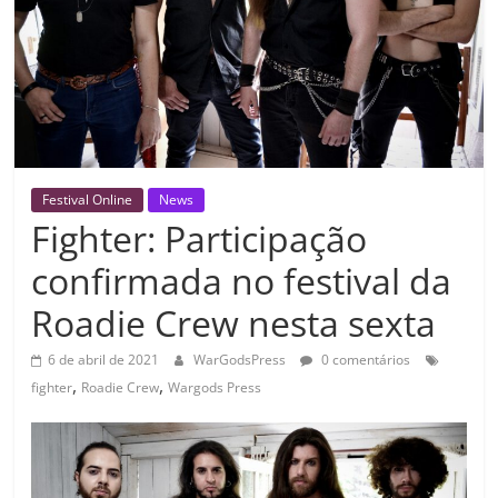
Festival Online
News
Fighter: Participação
confirmada no festival da
Roadie Crew nesta sexta
6 de abril de 2021
WarGodsPress
0 comentários
,
,
fighter
Roadie Crew
Wargods Press