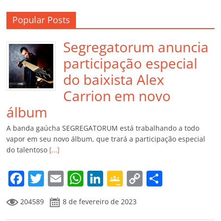
Popular Posts
Segregatorum anuncia
participação especial
do baixista Alex
Carrion em novo
álbum
A banda gaúcha SEGREGATORUM está trabalhando a todo
vapor em seu novo álbum, que trará a participação especial
do talentoso
[…]
F
T
E
W
Li
G
C
C
a
w
m
h
n
o
o
o
204589
8 de fevereiro de 2023
c
itt
ai
at
k
o
p
m