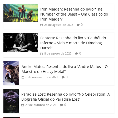
c
itt
ai
at
k
o
p
m
Iron Maiden: Resenha do livro “The
e
er
l
s
e
gl
y
p
Number of the Beast – Um Clássico do
b
A
dI
e
Li
ar
Iron Maiden”
0
23 de agosto de 2022
o
p
n
Cl
n
til
o
p
a
k
h
Pantera: Resenha do livro “Caubói do
Inferno – Vida e morte de Dimebag
k
ss
ar
Darrel”
ro
0
8 de agosto de 2022
o
Andre Matos: Resenha do livro “Andre Matos – O
m
Maestro do Heavy Metal”
0
6 de novembro de 2021
Paradise Lost: Resenha do livro “No Celebration: A
Biografia Oficial do Paradise Lost”
0
29 de outubro de 2021