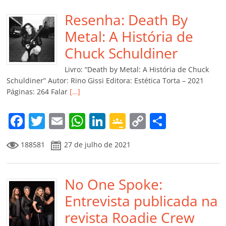
e
er
l
s
e
gl
y
p
b
Resenha: Death By
A
dI
e
Li
ar
o
p
n
Cl
n
til
Metal: A História de
o
p
a
k
h
Chuck Schuldiner
k
ss
ar
Livro: “Death by Metal: A História de Chuck
ro
Schuldiner” Autor: Rino Gissi Editora: Estética Torta – 2021
Páginas: 264 Falar
[…]
o
m
F
T
E
W
Li
G
C
C
a
w
m
h
n
o
o
o
188581
27 de julho de 2021
c
itt
ai
at
k
o
p
m
e
er
l
s
e
gl
y
p
b
No One Spoke:
A
dI
e
Li
ar
o
p
n
Cl
n
til
Entrevista publicada na
o
p
a
k
h
revista Roadie Crew