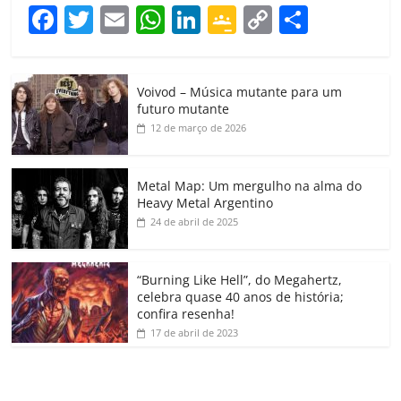
F
T
E
W
Li
G
C
C
a
w
m
h
n
o
o
o
c
itt
ai
at
k
o
p
m
Voivod – Música mutante para um
e
er
l
s
e
gl
y
p
futuro mutante
b
A
dI
e
Li
ar
12 de março de 2026
o
p
n
Cl
n
til
o
p
a
k
h
Metal Map: Um mergulho na alma do
Heavy Metal Argentino
k
ss
ar
24 de abril de 2025
ro
o
“Burning Like Hell”, do Megahertz,
m
celebra quase 40 anos de história;
confira resenha!
17 de abril de 2023