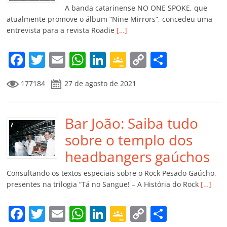
k
ss
ar
A banda catarinense NO ONE SPOKE, que
ro
atualmente promove o álbum “Nine Mirrors”, concedeu uma
entrevista para a revista Roadie
[…]
o
m
F
T
E
W
Li
G
C
C
a
w
m
h
n
o
o
o
177184
27 de agosto de 2021
c
itt
ai
at
k
o
p
m
e
er
l
s
e
gl
y
p
b
Bar João: Saiba tudo
A
dI
e
Li
ar
o
p
n
Cl
n
til
sobre o templo dos
o
p
a
k
h
headbangers gaúchos
k
ss
ar
Consultando os textos especiais sobre o Rock Pesado Gaúcho,
ro
presentes na trilogia “Tá no Sangue! – A História do Rock
[…]
o
F
T
E
W
Li
G
C
C
m