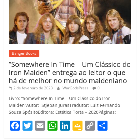
Banger Books
“Somewhere In Time – Um Clássico do
Iron Maiden” entrega ao leitor o que
há de melhor no mundo maideniano
2 de fevereiro de 2023
WarGodsPress
0
Livro: “Somewhere In Time – Um Clássico do Iron
Maiden”Autor: Stjepan JurasTradutor: Luiz Fernando
Souza SpósitoEditora: Estética Torta – 2020Páginas:
F
T
E
W
Li
G
C
C
a
w
m
h
n
o
o
o