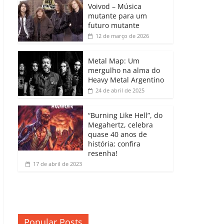
b
A
dI
e
Li
Voivod – Música
p
mutante para um
o
p
n
Cl
n
ar
futuro mutante
12 de março de 2026
o
p
a
k
til
k
ss
h
Metal Map: Um
ro
mergulho na alma do
ar
Heavy Metal Argentino
o
24 de abril de 2025
m
“Burning Like Hell”, do
Megahertz, celebra
quase 40 anos de
história; confira
resenha!
17 de abril de 2023
Popular Posts