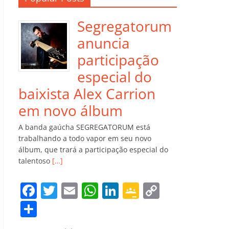
Segregatorum
anuncia
participação
especial do
baixista Alex Carrion
em novo álbum
A banda gaúcha SEGREGATORUM está
trabalhando a todo vapor em seu novo
álbum, que trará a participação especial do
talentoso
[…]
F
T
E
W
Li
G
C
a
w
m
h
n
o
o
C
c
itt
ai
at
k
o
p
o