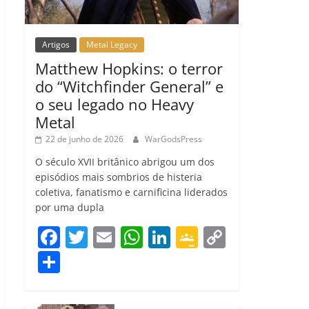
Artigos
Metal Legacy
Matthew Hopkins: o terror
do “Witchfinder General” e
o seu legado no Heavy
Metal
22 de junho de 2026
WarGodsPress
O século XVII britânico abrigou um dos
episódios mais sombrios de histeria
coletiva, fanatismo e carnificina liderados
por uma dupla
F
T
E
W
Li
G
C
a
w
m
h
n
o
o
C
c
itt
ai
at
k
o
p
o
e
er
l
s
e
gl
y
m