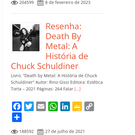
204599
8 de fevereiro de 2023
e
er
l
s
e
gl
y
m
b
A
dI
e
Li
p
o
p
n
Cl
n
ar
Resenha:
o
p
a
k
til
Death By
k
ss
h
Metal: A
ro
ar
História de
o
Chuck Schuldiner
m
Livro: “Death by Metal: A História de Chuck
Schuldiner” Autor: Rino Gissi Editora: Estética
Torta – 2021 Páginas: 264 Falar
[…]
F
T
E
W
Li
G
C
a
w
m
h
n
o
o
C
c
itt
ai
at
k
o
p
o
188592
27 de julho de 2021