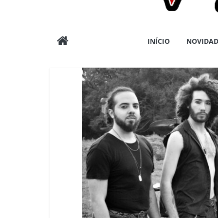
Wargods
INÍCIO
NOVIDAD
Press
Assessoria
e
Conteúdos