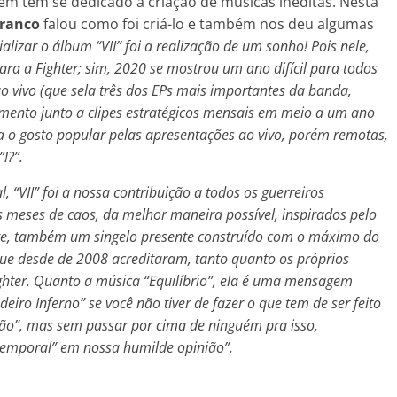
ém tem se dedicado a criação de músicas inéditas. Nesta
Branco
falou como foi criá-lo e também nos deu algumas
alizar o álbum “VII” foi a realização de um sonho! Pois nele,
ra a Fighter; sim, 2020 se mostrou um ano difícil para todos
vivo (que sela três dos EPs mais importantes da banda,
nçamento junto a clipes estratégicos mensais em meio a um ano
a o gosto popular pelas apresentações ao vivo, porém remotas,
!?”.
, “VII” foi a nossa contribuição a todos os guerreiros
s meses de caos, da melhor maneira possível, inspirados pelo
nte, também um singelo presente construído com o máximo do
que desde de 2008 acreditaram, tanto quanto os próprios
ter. Quanto a música “Equilíbrio”, ela é uma mensagem
iro Inferno” se você não tiver de fazer o que tem de ser feito
o”, mas sem passar por cima de ninguém pra isso,
temporal” em nossa humilde opinião”.