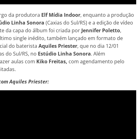
argo da produtora
Elf Mídia Indoor
, enquanto a produção
údio Linha Sonora
(Caxias do Sul/RS) e a edição de vídeo
rte da capa do álbum foi criada por
Jennifer Poletto
,
último single inédito, também lançado em formato de
cial do baterista
Aquiles Priester
, que no dia 12/01
ias do Sul/RS, no
Estúdio Linha Sonora
. Além
fazer aulas com
Kiko Freitas,
com agendamento pelo
itadas.
com Aquiles Priester: