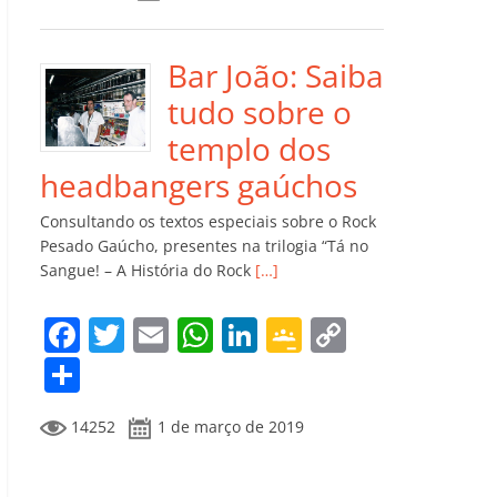
e
er
l
s
e
gl
y
m
b
A
dI
e
Li
p
o
p
n
Cl
n
ar
Bar João: Saiba
o
p
a
k
til
tudo sobre o
k
ss
h
templo dos
ro
ar
headbangers gaúchos
o
Consultando os textos especiais sobre o Rock
m
Pesado Gaúcho, presentes na trilogia “Tá no
Sangue! – A História do Rock
[…]
F
T
E
W
Li
G
C
a
w
m
h
n
o
o
C
c
itt
ai
at
k
o
p
o
14252
1 de março de 2019
e
er
l
s
e
gl
y
m
b
A
dI
e
Li
p