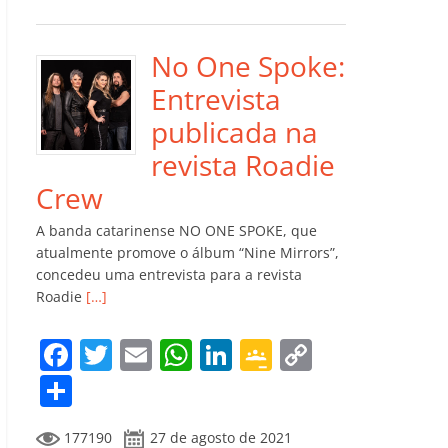
e
er
l
s
e
gl
y
m
b
A
dI
e
Li
p
o
p
n
Cl
n
ar
No One Spoke:
o
p
a
k
til
Entrevista
k
ss
h
publicada na
ro
ar
revista Roadie
o
Crew
m
A banda catarinense NO ONE SPOKE, que
atualmente promove o álbum “Nine Mirrors”,
concedeu uma entrevista para a revista
Roadie
[…]
F
T
E
W
Li
G
C
a
w
m
h
n
o
o
C
c
itt
ai
at
k
o
p
o
177190
27 de agosto de 2021