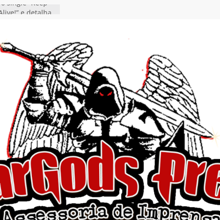
 o single “Keep
live!” e detalha
ovo álbum
detalha a
 Rig” definitivo
ival Hell’s Heroes
tosth chega ao
ional em formato
o nas plataformas
cia show em
 Autoral” e
to do novo single
 hiato de uma
nçamento do EP
, I Begin”