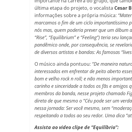
importante na carreira do grupo, que tamb
última etapa do projeto, o vocalista
Cesar 
informações sobre a própria música:
“Materi
marcamos o fim de um ciclo importantíssimo pa
nós mas, quem poderia prever que um álbum ao 
“Rise”, “Equilibrium” e “Feeling”) teria seu la
pandêmico onde, por consequência, se revelari
de diversos artistas e bandas: As famosas “lives”
O músico ainda pontuou:
“De maneira natural
interessados em enfrentar de peito aberto esse
bom e velho rock n roll; e não menos importa
carinho e sinceridade a todos os fãs e amigos 
membros da banda, nesse projeto chamado Figh
direta de que mesmo o “Céu pode ser um verdade
nessa jornada: Ser você mesmo, sem “moderaçã
respeitando a todos ao seu redor. Uma dica “a
Assista ao video clipe de “Equilíbrio”: