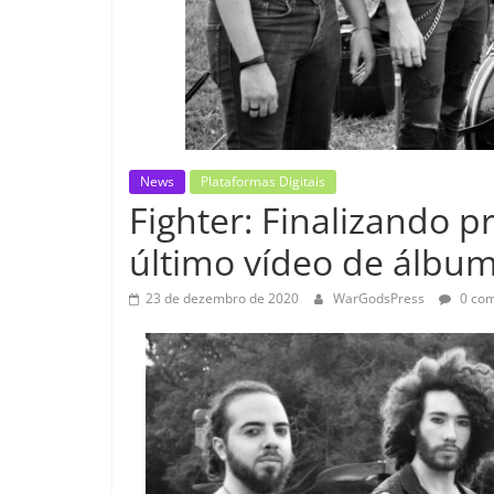
News
Plataformas Digitais
Fighter: Finalizando 
último vídeo de álbum
23 de dezembro de 2020
WarGodsPress
0 com