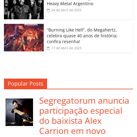
Heavy Metal Argentino
k
ss
ar
24 de abril de 2025
ro
o
“Burning Like Hell”, do Megahertz,
m
celebra quase 40 anos de história;
confira resenha!
17 de abril de 2023
Popular Posts
Segregatorum anuncia
participação especial
do baixista Alex
Carrion em novo