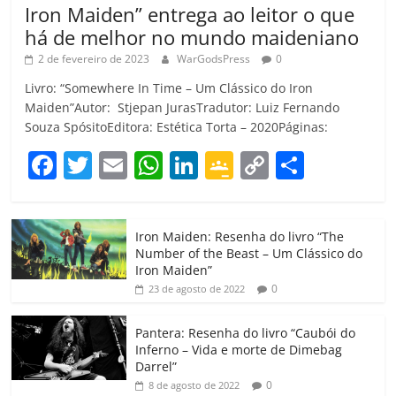
Iron Maiden” entrega ao leitor o que
há de melhor no mundo maideniano
2 de fevereiro de 2023
WarGodsPress
0
Livro: “Somewhere In Time – Um Clássico do Iron
Maiden”Autor: Stjepan JurasTradutor: Luiz Fernando
Souza SpósitoEditora: Estética Torta – 2020Páginas:
F
T
E
W
Li
G
C
C
a
w
m
h
n
o
o
o
c
itt
ai
at
k
o
p
m
Iron Maiden: Resenha do livro “The
e
er
l
s
e
gl
y
p
Number of the Beast – Um Clássico do
b
A
dI
e
Li
ar
Iron Maiden”
0
23 de agosto de 2022
o
p
n
Cl
n
til
o
p
a
k
h
Pantera: Resenha do livro “Caubói do
Inferno – Vida e morte de Dimebag
k
ss
ar
Darrel”
ro
0
8 de agosto de 2022