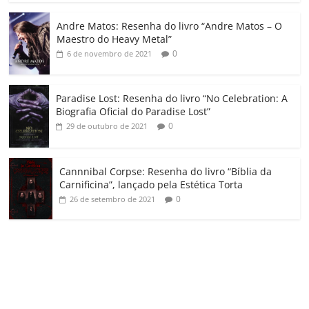
o
Andre Matos: Resenha do livro “Andre Matos – O
m
Maestro do Heavy Metal”
0
6 de novembro de 2021
Paradise Lost: Resenha do livro “No Celebration: A
Biografia Oficial do Paradise Lost”
0
29 de outubro de 2021
Cannnibal Corpse: Resenha do livro “Bíblia da
Carnificina”, lançado pela Estética Torta
0
26 de setembro de 2021