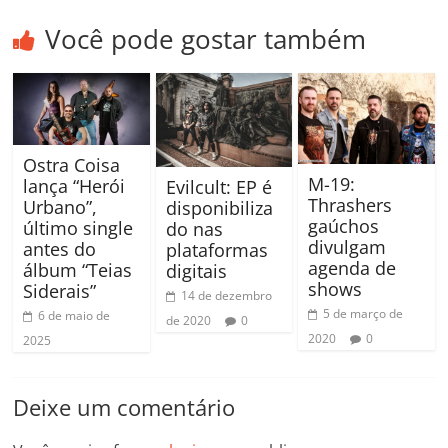
Você pode gostar também
Ostra Coisa
M-19:
lança “Herói
Evilcult: EP é
Thrashers
Urbano”,
disponibiliza
gaúchos
último single
do nas
divulgam
antes do
plataformas
agenda de
álbum “Teias
digitais
shows
Siderais”
14 de dezembro
5 de março de
6 de maio de
de 2020
0
2020
0
2025
Deixe um comentário