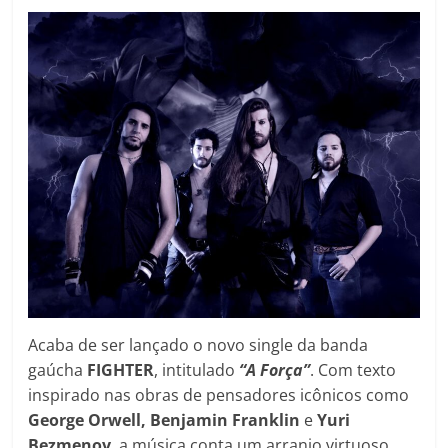
Acaba de ser lançado o novo single da banda
gaúcha
FIGHTER
, intitulado
“A Força”
. Com texto
inspirado nas obras de pensadores icônicos como
George Orwell, Benjamin Franklin
e
Yuri
Bezmenov
, a música conta um arranjo virtuoso