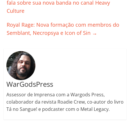
b
A
dI
e
Li
ar
fala sobre sua nova banda no canal Heavy
o
p
n
Cl
n
til
Culture
o
p
a
k
h
Royal Rage: Nova formação com membros do
k
ss
ar
Semblant, Necropsya e Icon of Sin
→
ro
o
m
WarGodsPress
Assessor de Imprensa com a Wargods Press,
colaborador da revista Roadie Crew, co-autor do livro
Tá no Sangue! e podcaster com o Metal Legacy.