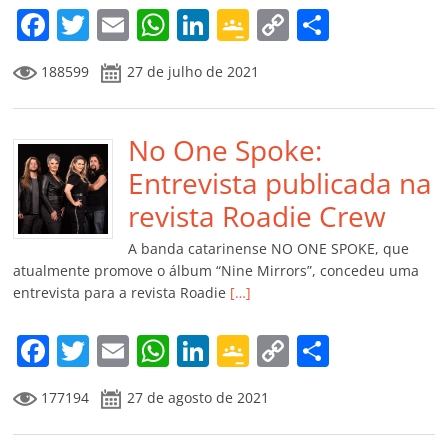
m
F
T
E
W
Li
G
C
C
a
w
m
h
n
o
o
o
188599
27 de julho de 2021
c
itt
ai
at
k
o
p
m
e
er
l
s
e
gl
y
p
b
No One Spoke:
A
dI
e
Li
ar
o
p
n
Cl
n
til
Entrevista publicada na
o
p
a
k
h
revista Roadie Crew
k
ss
ar
A banda catarinense NO ONE SPOKE, que
ro
atualmente promove o álbum “Nine Mirrors”, concedeu uma
entrevista para a revista Roadie
[…]
o
m
F
T
E
W
Li
G
C
C
a
w
m
h
n
o
o
o
177194
27 de agosto de 2021
c
itt
ai
at
k
o
p
m
e
er
l
s
e
gl
y
p