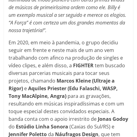
de músicos de primeiríssima ordem como ele. Billy é
um exemplo musical a ser seguido e merece os elogios.
“A Força” é com certeza um dos grandes momentos da
nossa trajetória!”.
Em 2020, em meio à pandemia, o grupo decidiu
seguir em frente e neste mais de um ano vem
trabalhando com afinco na produção de singles e
vídeo clipes, e além disso, a
FIGHTER
tem buscado
diversas parcerias musicais para tocar seus
projetos, chamando
Marcos Kleine (Ultraje a
Rigor)
e
Aquiles Priester (Edu Falaschi, WASP,
Tony MacAlpine, Angra)
para as gravações,
resultando em músicas inspiradíssimas e com um
toque especial destes convidados especiais. A
banda conta com o apoio irrestrito de
Jonas Godoy
do
Estúdio Linha Sonora
(Caxias do Sul/RS) e
Jennifer Poletto
da
Náufragos Design
, que tem