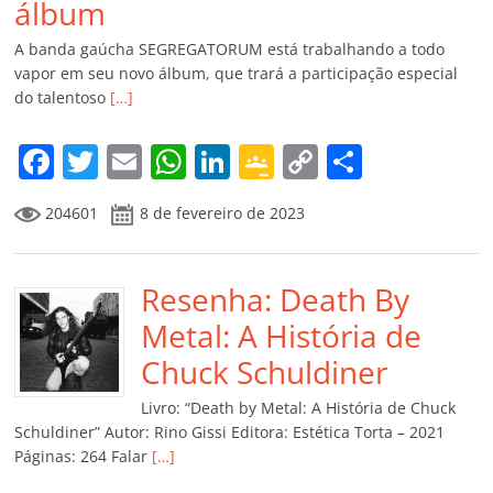
álbum
A banda gaúcha SEGREGATORUM está trabalhando a todo
vapor em seu novo álbum, que trará a participação especial
do talentoso
[…]
F
T
E
W
Li
G
C
C
a
w
m
h
n
o
o
o
204601
8 de fevereiro de 2023
c
itt
ai
at
k
o
p
m
e
er
l
s
e
gl
y
p
b
Resenha: Death By
A
dI
e
Li
ar
o
p
n
Cl
n
til
Metal: A História de
o
p
a
k
h
Chuck Schuldiner
k
ss
ar
Livro: “Death by Metal: A História de Chuck
ro
Schuldiner” Autor: Rino Gissi Editora: Estética Torta – 2021
Páginas: 264 Falar
[…]
o