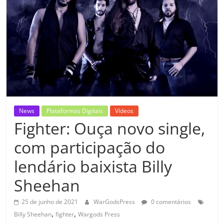
News
Plataformas Digitais
Vídeos
Fighter: Ouça novo single,
com participação do
lendário baixista Billy
Sheehan
25 de junho de 2021
WarGodsPress
0 comentários
,
,
Billy Sheehan
fighter
Wargods Press