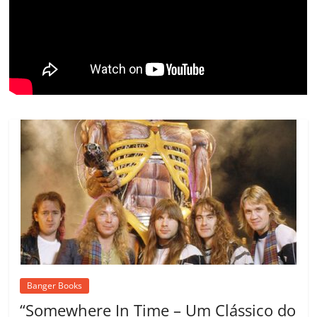
ro
o
m
Banger Books
“Somewhere In Time – Um Clássico do