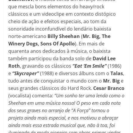
que mescla bons elementos do heavy/rock
clássicos e um videoclipe em contexto distópico
cheio de ação e efeitos especiais, ao tom da
sonoridade inconfundível do lendário baixista
norte-americano
Billy Sheehan
(
Mr. Big, The
Winery Dogs, Sons Of Apollo
). Em mais de
quarenta anos dedicados à música, o baixista
também participou da banda solo de
David Lee
Roth
, gravando os clássicos
“Eat ‘Em Smile”
(1986)
e
“Skycraper”
(1988) e diversos álbuns com o
Talas
,
tudo antes de conquistar o mundo com o
Mr. Big
e
seus grandes clássicos do Hard Rock.
Cesar Branco
(vocalista) comenta:
“Um sonho ter uma lenda como o
Sheehan em uma música nossa! O peso em cada nota
dos seus graves no arranjo de “A Força” tornou o
projeto ainda mais especial, e nos motivou a abraçar
ainda mais essa estrada musical que, não à toa, foi
iluminada de modo pioneiro com obras primas vindas