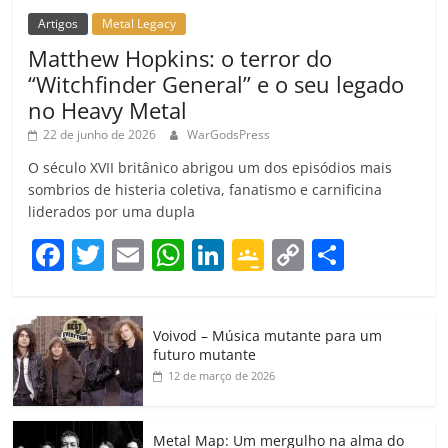
Artigos
Metal Legacy
Matthew Hopkins: o terror do
“Witchfinder General” e o seu legado
no Heavy Metal
22 de junho de 2026
WarGodsPress
O século XVII britânico abrigou um dos episódios mais
sombrios de histeria coletiva, fanatismo e carnificina
liderados por uma dupla
F
T
E
W
Li
G
C
C
a
w
m
h
n
o
o
o
c
itt
ai
at
k
o
p
m
Voivod – Música mutante para um
e
er
l
s
e
gl
y
p
futuro mutante
b
A
dI
e
Li
ar
12 de março de 2026
o
p
n
Cl
n
til
o
p
a
k
h
Metal Map: Um mergulho na alma do