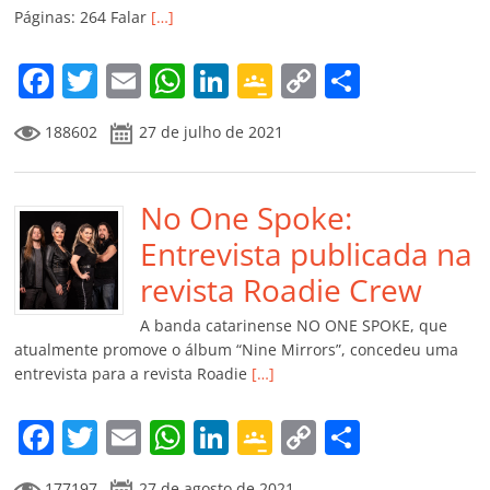
ro
Páginas: 264 Falar
[…]
o
m
F
T
E
W
Li
G
C
C
a
w
m
h
n
o
o
o
188602
27 de julho de 2021
c
itt
ai
at
k
o
p
m
e
er
l
s
e
gl
y
p
b
No One Spoke:
A
dI
e
Li
ar
o
p
n
Cl
n
til
Entrevista publicada na
o
p
a
k
h
revista Roadie Crew
k
ss
ar
A banda catarinense NO ONE SPOKE, que
ro
atualmente promove o álbum “Nine Mirrors”, concedeu uma
entrevista para a revista Roadie
[…]
o
m
F
T
E
W
Li
G
C
C
a
w
m
h
n
o
o
o
177197
27 de agosto de 2021