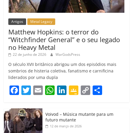
Artigos
Metal Legacy
Matthew Hopkins: o terror do
“Witchfinder General” e o seu legado
no Heavy Metal
22 de junho de 2026
WarGodsPress
O século XVII britânico abrigou um dos episódios mais
sombrios de histeria coletiva, fanatismo e carnificina
liderados por uma dupla
F
T
E
W
Li
G
C
C
a
w
m
h
n
o
o
o
c
itt
ai
at
k
o
p
m
Voivod – Música mutante para um
e
er
l
s
e
gl
y
p
futuro mutante
b
A
dI
e
Li
ar
12 de março de 2026