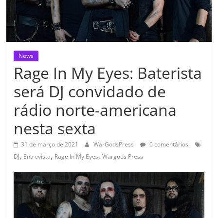
News
Rage In My Eyes: Baterista
será DJ convidado de
rádio norte-americana
nesta sexta
31 de março de 2021
WarGodsPress
0 comentários
,
,
,
DJ
Entrevista
Rage In My Eyes
Wargods Press