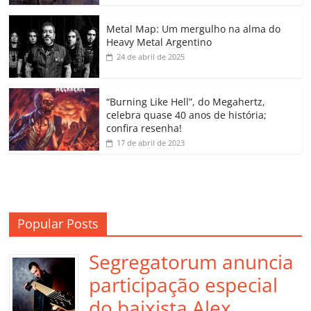
o
p
n
Cl
n
til
o
p
a
k
h
Metal Map: Um mergulho na alma do
Heavy Metal Argentino
k
ss
ar
24 de abril de 2025
ro
o
“Burning Like Hell”, do Megahertz,
m
celebra quase 40 anos de história;
confira resenha!
17 de abril de 2023
Popular Posts
Segregatorum anuncia
participação especial
do baixista Alex