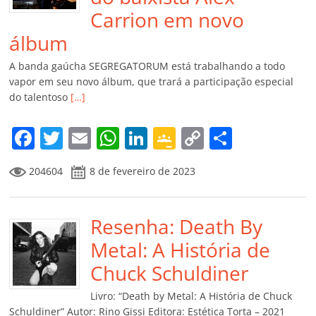
Carrion em novo
álbum
A banda gaúcha SEGREGATORUM está trabalhando a todo
vapor em seu novo álbum, que trará a participação especial
do talentoso
[…]
F
T
E
W
Li
G
C
C
a
w
m
h
n
o
o
o
204604
8 de fevereiro de 2023
c
itt
ai
at
k
o
p
m
e
er
l
s
e
gl
y
p
b
Resenha: Death By
A
dI
e
Li
ar
o
p
n
Cl
n
til
Metal: A História de
o
p
a
k
h
Chuck Schuldiner
k
ss
ar
Livro: “Death by Metal: A História de Chuck
Schuldiner” Autor: Rino Gissi Editora: Estética Torta – 2021