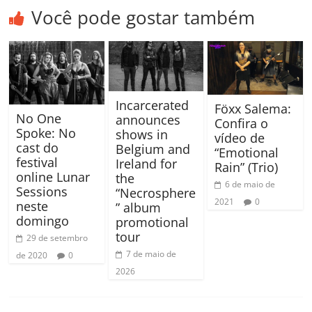
Você pode gostar também
Incarcerated
Föxx Salema:
No One
announces
Confira o
Spoke: No
shows in
vídeo de
cast do
Belgium and
“Emotional
festival
Ireland for
Rain” (Trio)
online Lunar
the
6 de maio de
Sessions
“Necrosphere
2021
0
neste
” album
domingo
promotional
tour
29 de setembro
7 de maio de
de 2020
0
2026