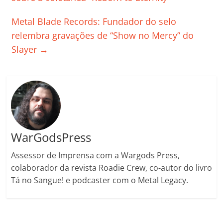
o
p
n
Cl
n
til
Metal Blade Records: Fundador do selo
o
p
a
k
h
relembra gravações de “Show no Mercy” do
k
ss
ar
Slayer
→
ro
o
m
WarGodsPress
Assessor de Imprensa com a Wargods Press,
colaborador da revista Roadie Crew, co-autor do livro
Tá no Sangue! e podcaster com o Metal Legacy.