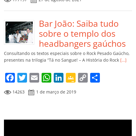
c
itt
ai
at
k
o
p
m
e
er
l
s
e
gl
y
p
b
Bar João: Saiba tudo
A
dI
e
Li
ar
o
p
n
Cl
n
til
sobre o templo dos
o
p
a
k
h
headbangers gaúchos
k
ss
ar
Consultando os textos especiais sobre o Rock Pesado Gaúcho,
ro
presentes na trilogia “Tá no Sangue! – A História do Rock
[…]
o
F
T
E
W
Li
G
C
C
m
a
w
m
h
n
o
o
o
14263
1 de março de 2019
c
itt
ai
at
k
o
p
m
e
er
l
s
e
gl
y
p
b
A
dI
e
Li
ar
o
p
n
Cl
n
til
o
p
a
k
h