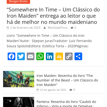
Banger Books
“Somewhere In Time – Um Clássico do
Iron Maiden” entrega ao leitor o que
há de melhor no mundo maideniano
2 de fevereiro de 2023
WarGodsPress
0
Livro: “Somewhere In Time – Um Clássico do Iron
Maiden”Autor: Stjepan JurasTradutor: Luiz Fernando
Souza SpósitoEditora: Estética Torta – 2020Páginas:
F
T
E
W
Li
G
C
C
a
w
m
h
n
o
o
o
c
itt
ai
at
k
o
p
m
Iron Maiden: Resenha do livro “The
e
er
l
s
e
gl
y
p
Number of the Beast – Um Clássico do
b
A
dI
e
Li
ar
Iron Maiden”
0
23 de agosto de 2022
o
p
n
Cl
n
til
o
p
a
k
h
Pantera: Resenha do livro “Caubói do
Inferno – Vida e morte de Dimebag