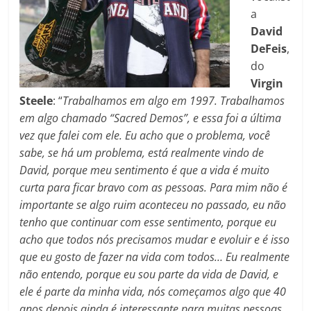
a
David
DeFeis
,
do
Virgin
Steele
: “
Trabalhamos em algo em 1997. Trabalhamos
em algo chamado “Sacred Demos”, e essa foi a última
vez que falei com ele. Eu acho que o problema, você
sabe, se há um problema, está realmente vindo de
David, porque meu sentimento é que a vida é muito
curta para ficar bravo com as pessoas. Para mim não é
importante se algo ruim aconteceu no passado, eu não
tenho que continuar com esse sentimento, porque eu
acho que todos nós precisamos mudar e evoluir e é isso
que eu gosto de fazer na vida com todos… Eu realmente
não entendo, porque eu sou parte da vida de David, e
ele é parte da minha vida, nós começamos algo que 40
anos depois ainda é interessante para muitas pessoas,