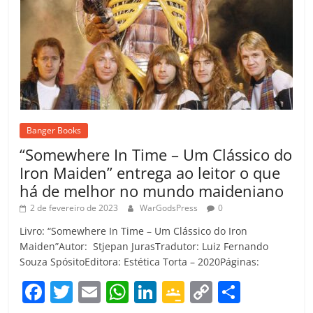
Banger Books
“Somewhere In Time – Um Clássico do
Iron Maiden” entrega ao leitor o que
há de melhor no mundo maideniano
2 de fevereiro de 2023
WarGodsPress
0
Livro: “Somewhere In Time – Um Clássico do Iron
Maiden”Autor: Stjepan JurasTradutor: Luiz Fernando
Souza SpósitoEditora: Estética Torta – 2020Páginas:
F
T
E
W
Li
G
C
C