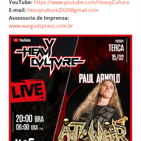
YouTube:
https://www.youtube.com/HeavyCulture
E-mail:
heavyculture2020@gmail.com
Assessoria de Imprensa:
www.wargodspress.com.br