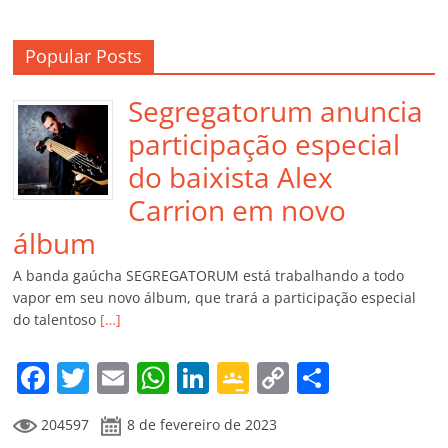
Popular Posts
Segregatorum anuncia
participação especial
do baixista Alex
Carrion em novo
álbum
A banda gaúcha SEGREGATORUM está trabalhando a todo
vapor em seu novo álbum, que trará a participação especial
do talentoso
[…]
F
T
E
W
Li
G
C
C
a
w
m
h
n
o
o
o
204597
8 de fevereiro de 2023
c
itt
ai
at
k
o
p
m