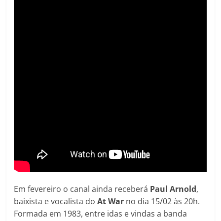
Em fevereiro o canal ainda receberá
Paul Arnold
,
baixista e vocalista do
At War
no dia 15/02 às 20h.
Formada em 1983, entre idas e vindas a banda