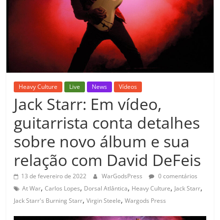
Heavy Culture
Live
News
Vídeos
Jack Starr: Em vídeo,
guitarrista conta detalhes
sobre novo álbum e sua
relação com David DeFeis
13 de fevereiro de 2022
WarGodsPress
0 comentários
,
,
,
,
,
At War
Carlos Lopes
Dorsal Atlântica
Heavy Culture
Jack Starr
,
,
Jack Starr's Burning Starr
Virgin Steele
Wargods Press