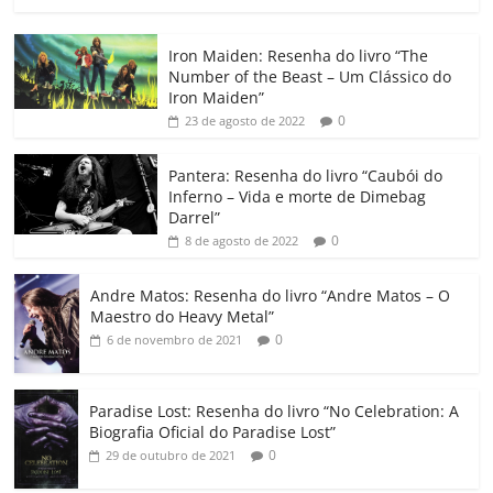
a
w
m
h
n
o
o
o
c
itt
ai
at
k
o
p
m
Iron Maiden: Resenha do livro “The
e
er
l
s
e
gl
y
p
Number of the Beast – Um Clássico do
b
A
dI
e
Li
ar
Iron Maiden”
0
23 de agosto de 2022
o
p
n
Cl
n
til
o
p
a
k
h
Pantera: Resenha do livro “Caubói do
Inferno – Vida e morte de Dimebag
k
ss
ar
Darrel”
ro
0
8 de agosto de 2022
o
Andre Matos: Resenha do livro “Andre Matos – O
m
Maestro do Heavy Metal”
0
6 de novembro de 2021
Paradise Lost: Resenha do livro “No Celebration: A
Biografia Oficial do Paradise Lost”
0
29 de outubro de 2021