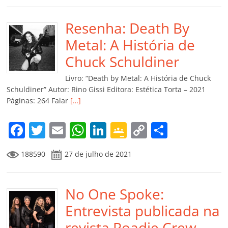
e
er
l
s
e
gl
y
p
b
Resenha: Death By
A
dI
e
Li
ar
o
p
n
Cl
n
til
Metal: A História de
o
p
a
k
h
Chuck Schuldiner
k
ss
ar
Livro: “Death by Metal: A História de Chuck
ro
Schuldiner” Autor: Rino Gissi Editora: Estética Torta – 2021
Páginas: 264 Falar
[…]
o
m
F
T
E
W
Li
G
C
C
a
w
m
h
n
o
o
o
188590
27 de julho de 2021
c
itt
ai
at
k
o
p
m
e
er
l
s
e
gl
y
p
b
No One Spoke:
A
dI
e
Li
ar
o
p
n
Cl
n
til
Entrevista publicada na
o
p
a
k
h
revista Roadie Crew