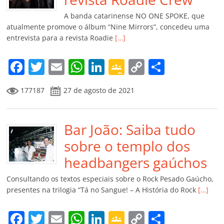
k
ss
ar
A banda catarinense NO ONE SPOKE, que
ro
atualmente promove o álbum “Nine Mirrors”, concedeu uma
entrevista para a revista Roadie
[…]
o
m
F
T
E
W
Li
G
C
C
a
w
m
h
n
o
o
o
177187
27 de agosto de 2021
c
itt
ai
at
k
o
p
m
e
er
l
s
e
gl
y
p
b
Bar João: Saiba tudo
A
dI
e
Li
ar
o
p
n
Cl
n
til
sobre o templo dos
o
p
a
k
h
headbangers gaúchos
k
ss
ar
Consultando os textos especiais sobre o Rock Pesado Gaúcho,
ro
presentes na trilogia “Tá no Sangue! – A História do Rock
[…]
o
F
T
E
W
Li
G
C
C