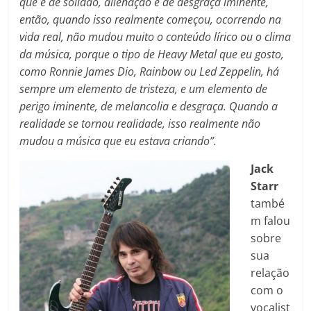
que é de solidão, alienação e de desgraça iminente,
então, quando isso realmente começou, ocorrendo na
vida real, não mudou muito o conteúdo lírico ou o clima
da música, porque o tipo de Heavy Metal que eu gosto,
como Ronnie James Dio, Rainbow ou Led Zeppelin, há
sempre um elemento de tristeza, e um elemento de
perigo iminente, de melancolia e desgraça. Quando a
realidade se tornou realidade, isso realmente não
mudou a música que eu estava criando”.
Jack
Starr
també
m falou
sobre
sua
relação
com o
vocalist