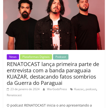
o
p
n
Cl
n
til
o
p
a
k
h
k
ss
ar
ro
o
m
News
Plataformas Digitais
Podcast
RENATOCAST lança primeira parte de
entrevista com a banda paraguaia
KUAZAR, destacando fatos sombrios
da Guerra do Paraguai
,
,
23 de janeiro de 2024
WarGodsPress
Kuazar
podcast
Renatocast
O podcast RENATOCAST inicia o ano apresentando a