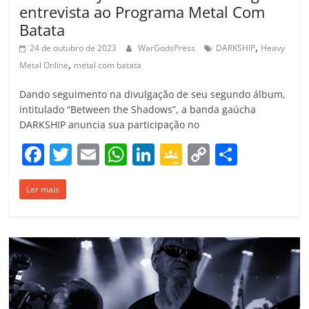
entrevista ao Programa Metal Com
Batata
,
24 de outubro de 2023
WarGodsPress
DARKSHIP
Heavy
,
Metal Online
metal com batata
Dando seguimento na divulgação de seu segundo álbum,
intitulado “Between the Shadows”, a banda gaúcha
DARKSHIP anuncia sua participação no
F
T
E
W
Li
G
C
C
a
w
m
h
n
o
o
o
Ler mais
c
itt
ai
at
k
o
p
m
e
er
l
s
e
gl
y
p
b
A
dI
e
Li
ar
o
p
n
Cl
n
til
o
p
a
k
h
k
ss
ar