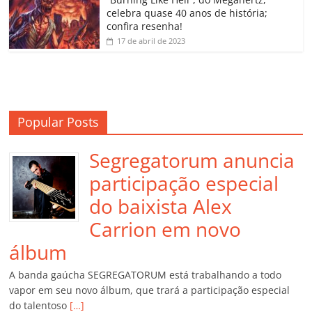
m
celebra quase 40 anos de história;
confira resenha!
17 de abril de 2023
Popular Posts
Segregatorum anuncia
participação especial
do baixista Alex
Carrion em novo
álbum
A banda gaúcha SEGREGATORUM está trabalhando a todo
vapor em seu novo álbum, que trará a participação especial
do talentoso
[…]