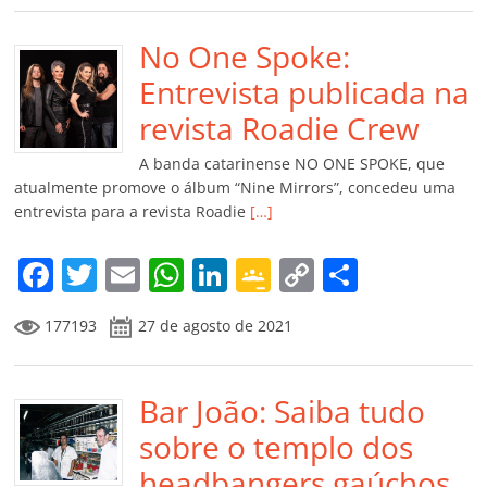
e
er
l
s
e
gl
y
p
b
No One Spoke:
A
dI
e
Li
ar
o
p
n
Cl
n
til
Entrevista publicada na
o
p
a
k
h
revista Roadie Crew
k
ss
ar
A banda catarinense NO ONE SPOKE, que
ro
atualmente promove o álbum “Nine Mirrors”, concedeu uma
entrevista para a revista Roadie
[…]
o
m
F
T
E
W
Li
G
C
C
a
w
m
h
n
o
o
o
177193
27 de agosto de 2021
c
itt
ai
at
k
o
p
m
e
er
l
s
e
gl
y
p
b
Bar João: Saiba tudo
A
dI
e
Li
ar
o
p
n
Cl
n
til
sobre o templo dos
o
p
a
k
h
headbangers gaúchos