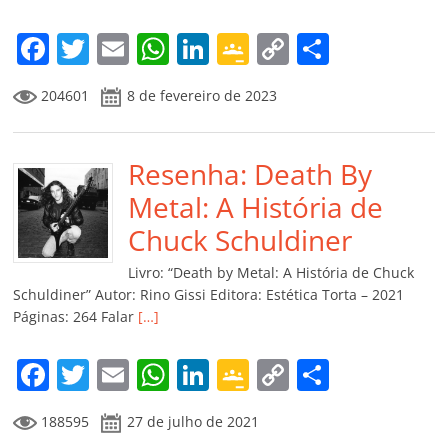
F
T
E
W
Li
G
C
C
a
w
m
h
n
o
o
o
204601
8 de fevereiro de 2023
c
itt
ai
at
k
o
p
m
e
er
l
s
e
gl
y
p
b
Resenha: Death By
A
dI
e
Li
ar
o
p
n
Cl
n
til
Metal: A História de
o
p
a
k
h
Chuck Schuldiner
k
ss
ar
Livro: “Death by Metal: A História de Chuck
ro
Schuldiner” Autor: Rino Gissi Editora: Estética Torta – 2021
Páginas: 264 Falar
[…]
o
m
F
T
E
W
Li
G
C
C
a
w
m
h
n
o
o
o
188595
27 de julho de 2021
c
itt
ai
at
k
o
p
m