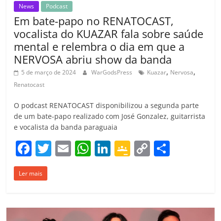
News
Podcast
Em bate-papo no RENATOCAST,
vocalista do KUAZAR fala sobre saúde
mental e relembra o dia em que a
NERVOSA abriu show da banda
,
,
5 de março de 2024
WarGodsPress
Kuazar
Nervosa
Renatocast
O podcast RENATOCAST disponibilizou a segunda parte
de um bate-papo realizado com José Gonzalez, guitarrista
e vocalista da banda paraguaia
F
T
E
W
Li
G
C
C
a
w
m
h
n
o
o
o
Ler mais
c
itt
ai
at
k
o
p
m
e
er
l
s
e
gl
y
p
b
A
dI
e
Li
ar