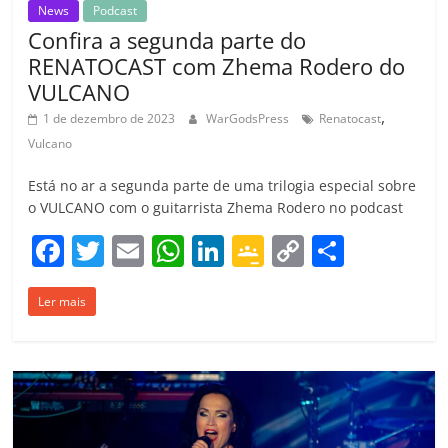
News
Podcast
Confira a segunda parte do
RENATOCAST com Zhema Rodero do
VULCANO
,
1 de dezembro de 2023
WarGodsPress
Renatocast
Vulcano
Está no ar a segunda parte de uma trilogia especial sobre
o VULCANO com o guitarrista Zhema Rodero no podcast
F
T
E
W
Li
G
C
C
a
w
m
h
n
o
o
o
Ler mais
c
itt
ai
at
k
o
p
m
e
er
l
s
e
gl
y
p
b
A
dI
e
Li
ar
o
p
n
Cl
n
til
o
p
a
k
h