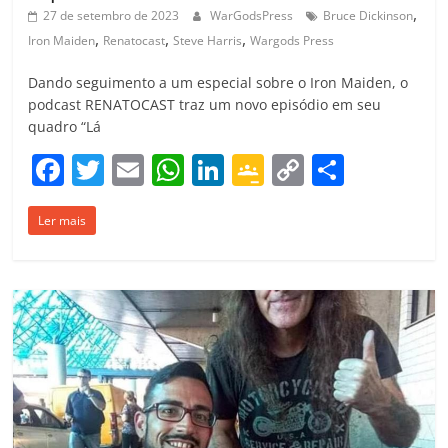
,
27 de setembro de 2023
WarGodsPress
Bruce Dickinson
,
,
,
Iron Maiden
Renatocast
Steve Harris
Wargods Press
Dando seguimento a um especial sobre o Iron Maiden, o
podcast RENATOCAST traz um novo episódio em seu
quadro “Lá
F
T
E
W
Li
G
C
C
a
w
m
h
n
o
o
o
Ler mais
c
itt
ai
at
k
o
p
m
e
er
l
s
e
gl
y
p
b
A
dI
e
Li
ar
o
p
n
Cl
n
til
o
p
a
k
h
k
ss
ar
ro