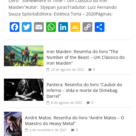
Livro: “Somewhere In Time – Um Clássico do Iron
Maiden”Autor: Stjepan JurasTradutor: Luiz Fernando
Souza SpósitoEditora: Estética Torta – 2020Páginas:
F
T
E
W
Li
G
C
C
a
w
m
h
n
o
o
o
c
itt
ai
at
k
o
p
m
Iron Maiden: Resenha do livro “The
e
er
l
s
e
gl
y
p
Number of the Beast – Um Clássico do
b
A
dI
e
Li
ar
Iron Maiden”
0
23 de agosto de 2022
o
p
n
Cl
n
til
o
p
a
k
h
Pantera: Resenha do livro “Caubói do
Inferno – Vida e morte de Dimebag
k
ss
ar
Darrel”
ro
0
8 de agosto de 2022
o
Andre Matos: Resenha do livro “Andre Matos – O
m
Maestro do Heavy Metal”
0
6 de novembro de 2021