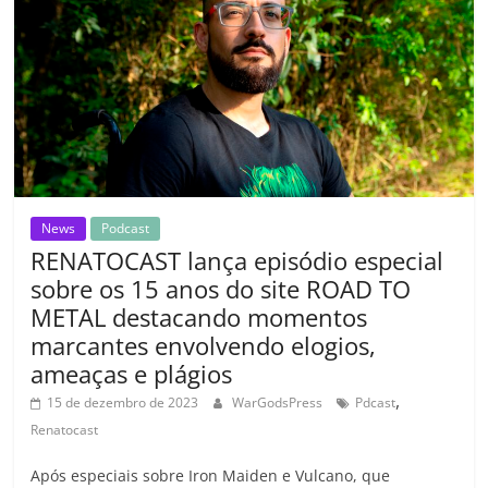
o
p
a
k
h
k
ss
ar
ro
o
m
News
Podcast
RENATOCAST lança episódio especial
sobre os 15 anos do site ROAD TO
METAL destacando momentos
marcantes envolvendo elogios,
ameaças e plágios
,
15 de dezembro de 2023
WarGodsPress
Pdcast
Renatocast
Após especiais sobre Iron Maiden e Vulcano, que