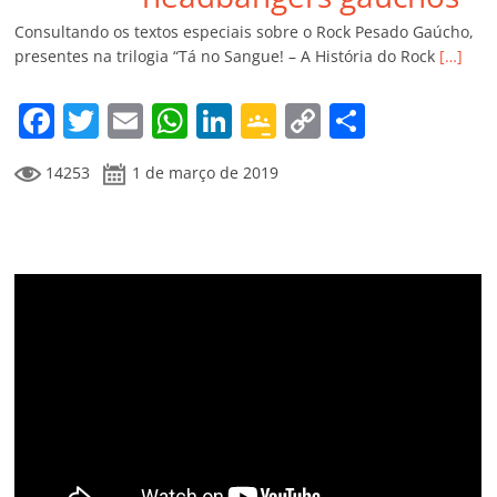
k
ss
ar
Consultando os textos especiais sobre o Rock Pesado Gaúcho,
ro
presentes na trilogia “Tá no Sangue! – A História do Rock
[…]
o
F
T
E
W
Li
G
C
C
m
a
w
m
h
n
o
o
o
14253
1 de março de 2019
c
itt
ai
at
k
o
p
m
e
er
l
s
e
gl
y
p
b
A
dI
e
Li
ar
o
p
n
Cl
n
til
o
p
a
k
h
k
ss
ar
ro
o
m