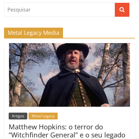
k
ss
ar
ro
o
m
Metal Legacy Media
Artigos
Metal Legacy
Matthew Hopkins: o terror do
“Witchfinder General” e o seu legado