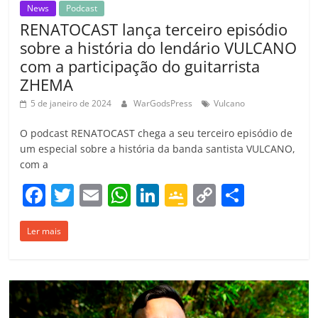
News
Podcast
RENATOCAST lança terceiro episódio
sobre a história do lendário VULCANO
com a participação do guitarrista
ZHEMA
5 de janeiro de 2024
WarGodsPress
Vulcano
O podcast RENATOCAST chega a seu terceiro episódio de
um especial sobre a história da banda santista VULCANO,
com a
F
T
E
W
Li
G
C
C
a
w
m
h
n
o
o
o
Ler mais
c
itt
ai
at
k
o
p
m
e
er
l
s
e
gl
y
p
b
A
dI
e
Li
ar
o
p
n
Cl
n
til