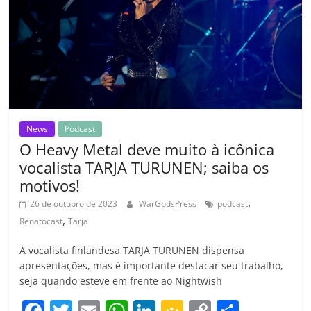
k
ss
ar
ro
o
m
News
Podcast
O Heavy Metal deve muito à icônica
vocalista TARJA TURUNEN; saiba os
motivos!
,
26 de outubro de 2023
WarGodsPress
podcast
,
Renatocast
Tarja
A vocalista finlandesa TARJA TURUNEN dispensa
apresentações, mas é importante destacar seu trabalho,
seja quando esteve em frente ao Nightwish
F
T
E
W
Li
G
C
C