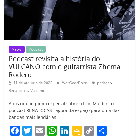
ro
o
m
News
Podcast
Podcast revisita a história do
VULCANO com o guitarrista Zhema
Rodero
,
11 de outubro de 2023
WarGodsPress
podcast
,
Renatocast
Vulcano
Após um pequeno especial sobre o Iron Maiden, o
podcast RENATOCAST agora dá espaço para uma das
bandas mais lendárias
F
T
E
W
Li
G
C
C