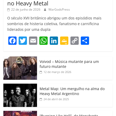
no Heavy Metal
22 de junho de 2026
WarGodsPress
O século XVII britânico abrigou um dos episódios mais
sombrios de histeria coletiva, fanatismo e carnificina
liderados por uma dupla
F
T
E
W
Li
G
C
C
a
w
m
h
n
o
o
o
c
itt
ai
at
k
o
p
m
Voivod – Música mutante para um
e
er
l
s
e
gl
y
p
futuro mutante
b
A
dI
e
Li
ar
12 de março de 2026
o
p
n
Cl
n
til
o
p
a
k
h
Metal Map: Um mergulho na alma do
Heavy Metal Argentino
k
ss
ar
24 de abril de 2025
ro
o
“Burning Like Hell”, do Megahertz,