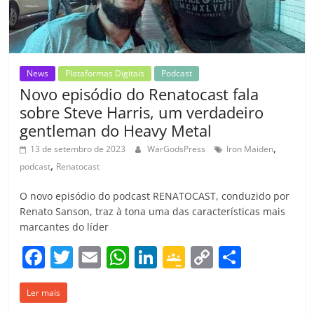
o
m
News
Plataformas Digitais
Podcast
Novo episódio do Renatocast fala
sobre Steve Harris, um verdadeiro
gentleman do Heavy Metal
,
13 de setembro de 2023
WarGodsPress
Iron Maiden
,
podcast
Renatocast
O novo episódio do podcast RENATOCAST, conduzido por
Renato Sanson, traz à tona uma das características mais
marcantes do líder
F
T
E
W
Li
G
C
C
a
w
m
h
n
o
o
o
Ler mais
c
itt
ai
at
k
o
p
m