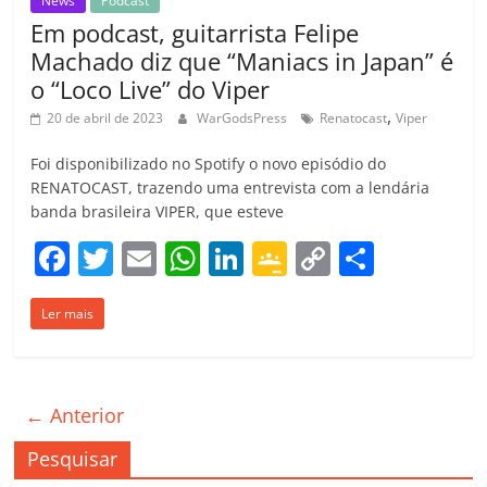
News
Podcast
Em podcast, guitarrista Felipe
Machado diz que “Maniacs in Japan” é
o “Loco Live” do Viper
,
20 de abril de 2023
WarGodsPress
Renatocast
Viper
Foi disponibilizado no Spotify o novo episódio do
RENATOCAST, trazendo uma entrevista com a lendária
banda brasileira VIPER, que esteve
F
T
E
W
Li
G
C
C
a
w
m
h
n
o
o
o
Ler mais
c
itt
ai
at
k
o
p
m
e
er
l
s
e
gl
y
p
b
A
dI
e
Li
ar
← Anterior
o
p
n
Cl
n
til
o
p
a
k
h
Pesquisar