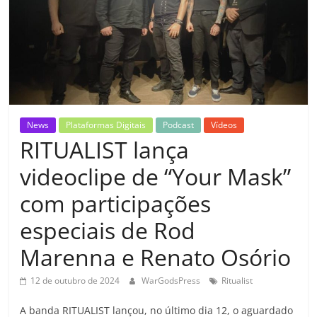
News
Plataformas Digitais
Podcast
Vídeos
RITUALIST lança
videoclipe de “Your Mask”
com participações
especiais de Rod
Marenna e Renato Osório
12 de outubro de 2024
WarGodsPress
Ritualist
A banda RITUALIST lançou, no último dia 12, o aguardado