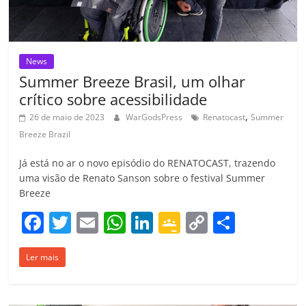
m
News
Summer Breeze Brasil, um olhar
crítico sobre acessibilidade
,
26 de maio de 2023
WarGodsPress
Renatocast
Summer
Breeze Brazil
Já está no ar o novo episódio do RENATOCAST, trazendo
uma visão de Renato Sanson sobre o festival Summer
Breeze
F
T
E
W
Li
G
C
C
a
w
m
h
n
o
o
o
Ler mais
c
itt
ai
at
k
o
p
m
e
er
l
s
e
gl
y
p