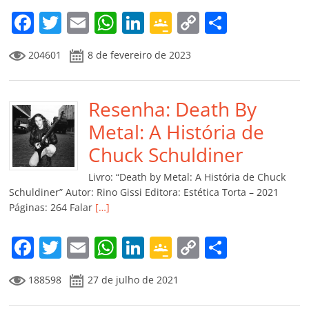
F
T
E
W
Li
G
C
C
a
w
m
h
n
o
o
o
204601
8 de fevereiro de 2023
c
itt
ai
at
k
o
p
m
e
er
l
s
e
gl
y
p
b
Resenha: Death By
A
dI
e
Li
ar
o
p
n
Cl
n
til
Metal: A História de
o
p
a
k
h
Chuck Schuldiner
k
ss
ar
Livro: “Death by Metal: A História de Chuck
ro
Schuldiner” Autor: Rino Gissi Editora: Estética Torta – 2021
Páginas: 264 Falar
[…]
o
m
F
T
E
W
Li
G
C
C
a
w
m
h
n
o
o
o
188598
27 de julho de 2021
c
itt
ai
at
k
o
p
m