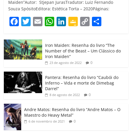
Maiden”Autor: Stjepan JurasTradutor: Luiz Fernando
Souza SpósitoEditora: Estética Torta – 2020Páginas:
F
T
E
W
Li
G
C
C
a
w
m
h
n
o
o
o
c
itt
ai
at
k
o
p
m
Iron Maiden: Resenha do livro “The
e
er
l
s
e
gl
y
p
Number of the Beast – Um Clássico do
b
A
dI
e
Li
ar
Iron Maiden”
0
23 de agosto de 2022
o
p
n
Cl
n
til
o
p
a
k
h
Pantera: Resenha do livro “Caubói do
Inferno – Vida e morte de Dimebag
k
ss
ar
Darrel”
ro
0
8 de agosto de 2022
o
Andre Matos: Resenha do livro “Andre Matos – O
m
Maestro do Heavy Metal”
0
6 de novembro de 2021