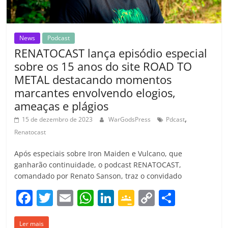
m
News
Podcast
RENATOCAST lança episódio especial
sobre os 15 anos do site ROAD TO
METAL destacando momentos
marcantes envolvendo elogios,
ameaças e plágios
,
15 de dezembro de 2023
WarGodsPress
Pdcast
Renatocast
Após especiais sobre Iron Maiden e Vulcano, que
ganharão continuidade, o podcast RENATOCAST,
comandado por Renato Sanson, traz o convidado
F
T
E
W
Li
G
C
C
a
w
m
h
n
o
o
o
Ler mais