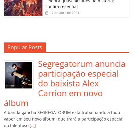
m
celebra quase 40 anos de história;
confira resenha!
17 de abril de 2023
Popular Posts
Segregatorum anuncia
participação especial
do baixista Alex
Carrion em novo
álbum
A banda gaúcha SEGREGATORUM está trabalhando a todo
vapor em seu novo álbum, que trará a participação especial
do talentoso
[…]