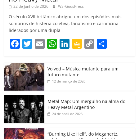
22 de junho de 2026
WarGodsPress
O século XVII britânico abrigou um dos episódios mais
sombrios de histeria coletiva, fanatismo e carnificina
liderados por uma dupla
F
T
E
W
Li
G
C
C
a
w
m
h
n
o
o
o
c
itt
ai
at
k
o
p
m
Voivod – Música mutante para um
e
er
l
s
e
gl
y
p
futuro mutante
b
A
dI
e
Li
ar
12 de março de 2026
o
p
n
Cl
n
til
o
p
a
k
h
Metal Map: Um mergulho na alma do
Heavy Metal Argentino
k
ss
ar
24 de abril de 2025
ro
o
“Burning Like Hell”, do Megahertz,