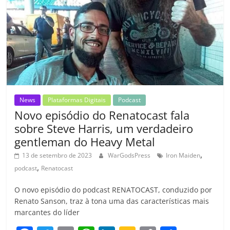
o
p
a
k
h
k
ss
ar
ro
o
m
News
Plataformas Digitais
Podcast
Novo episódio do Renatocast fala
sobre Steve Harris, um verdadeiro
gentleman do Heavy Metal
,
13 de setembro de 2023
WarGodsPress
Iron Maiden
,
podcast
Renatocast
O novo episódio do podcast RENATOCAST, conduzido por
Renato Sanson, traz à tona uma das características mais
marcantes do líder