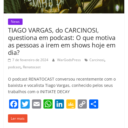
m
News
TIAGO VARGAS, do CARCINOSI,
questiona em podcast: O que motiva
as pessoas a irem em shows hoje em
dia?
,
7 de fevereiro de 2024
WarGodsPress
Carcinosi
,
podcast
Renatocast
O podcast RENATOCAST conversou recentemente com o
baixista e vocalista Tiago Vargas, conhecido pelos seus
trabalhos com o INITIATE DECAY
F
T
E
W
Li
G
C
C
a
w
m
h
n
o
o
o
Ler mais
c
itt
ai
at
k
o
p
m