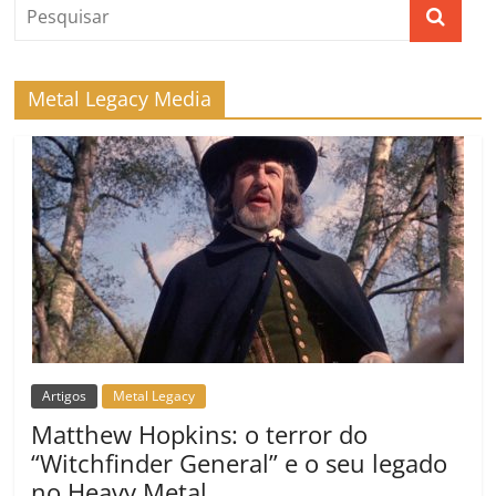
ro
o
m
Metal Legacy Media
Artigos
Metal Legacy
Matthew Hopkins: o terror do
“Witchfinder General” e o seu legado
no Heavy Metal