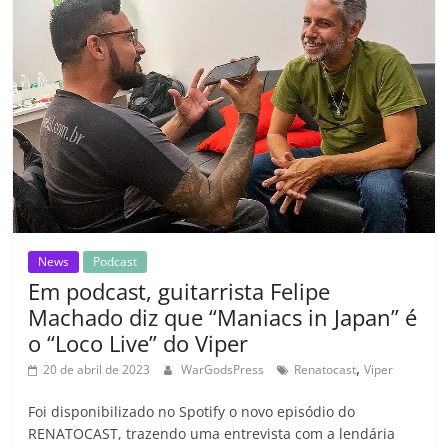
b
A
dI
e
Li
ar
o
p
n
Cl
n
til
o
p
a
k
h
k
ss
ar
ro
o
m
News
Podcast
Em podcast, guitarrista Felipe
Machado diz que “Maniacs in Japan” é
o “Loco Live” do Viper
,
20 de abril de 2023
WarGodsPress
Renatocast
Viper
Foi disponibilizado no Spotify o novo episódio do
RENATOCAST, trazendo uma entrevista com a lendária