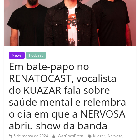
News
Podcast
Em bate-papo no
RENATOCAST, vocalista
do KUAZAR fala sobre
saúde mental e relembra
o dia em que a NERVOSA
abriu show da banda
,
,
5 de março de 2024
WarGodsPress
Kuazar
Nervosa