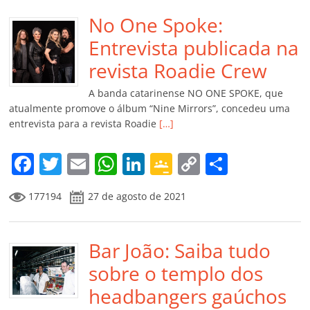
e
er
l
s
e
gl
y
p
b
No One Spoke:
A
dI
e
Li
ar
o
p
n
Cl
n
til
Entrevista publicada na
o
p
a
k
h
revista Roadie Crew
k
ss
ar
A banda catarinense NO ONE SPOKE, que
ro
atualmente promove o álbum “Nine Mirrors”, concedeu uma
entrevista para a revista Roadie
[…]
o
m
F
T
E
W
Li
G
C
C
a
w
m
h
n
o
o
o
177194
27 de agosto de 2021
c
itt
ai
at
k
o
p
m
e
er
l
s
e
gl
y
p
b
Bar João: Saiba tudo
A
dI
e
Li
ar
o
p
n
Cl
n
til
sobre o templo dos
o
p
a
k
h
headbangers gaúchos