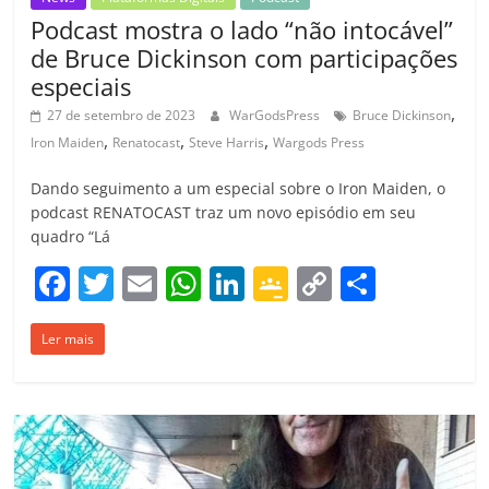
Podcast mostra o lado “não intocável”
de Bruce Dickinson com participações
especiais
,
27 de setembro de 2023
WarGodsPress
Bruce Dickinson
,
,
,
Iron Maiden
Renatocast
Steve Harris
Wargods Press
Dando seguimento a um especial sobre o Iron Maiden, o
podcast RENATOCAST traz um novo episódio em seu
quadro “Lá
F
T
E
W
Li
G
C
C
a
w
m
h
n
o
o
o
Ler mais
c
itt
ai
at
k
o
p
m
e
er
l
s
e
gl
y
p
b
A
dI
e
Li
ar
o
p
n
Cl
n
til