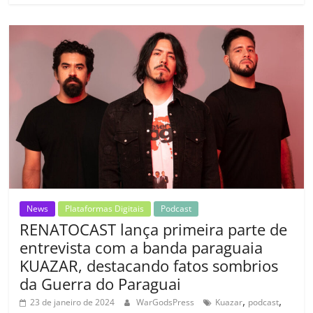
e
er
l
s
e
gl
y
p
b
A
dI
e
Li
ar
o
p
n
Cl
n
til
o
p
a
k
h
k
ss
ar
ro
o
m
News
Plataformas Digitais
Podcast
RENATOCAST lança primeira parte de
entrevista com a banda paraguaia
KUAZAR, destacando fatos sombrios
da Guerra do Paraguai
,
,
23 de janeiro de 2024
WarGodsPress
Kuazar
podcast