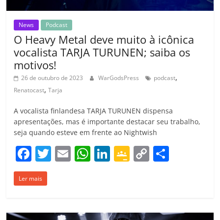
News
Podcast
O Heavy Metal deve muito à icônica
vocalista TARJA TURUNEN; saiba os
motivos!
,
26 de outubro de 2023
WarGodsPress
podcast
,
Renatocast
Tarja
A vocalista finlandesa TARJA TURUNEN dispensa
apresentações, mas é importante destacar seu trabalho,
seja quando esteve em frente ao Nightwish
F
T
E
W
Li
G
C
C
a
w
m
h
n
o
o
o
Ler mais
c
itt
ai
at
k
o
p
m
e
er
l
s
e
gl
y
p
b
A
dI
e
Li
ar