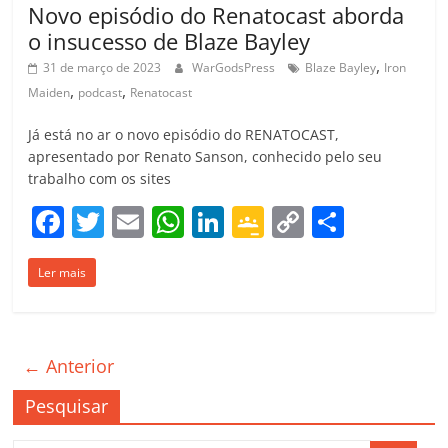
Novo episódio do Renatocast aborda
o insucesso de Blaze Bayley
,
31 de março de 2023
WarGodsPress
Blaze Bayley
Iron
,
,
Maiden
podcast
Renatocast
Já está no ar o novo episódio do RENATOCAST,
apresentado por Renato Sanson, conhecido pelo seu
trabalho com os sites
F
T
E
W
Li
G
C
C
a
w
m
h
n
o
o
o
Ler mais
c
itt
ai
at
k
o
p
m
e
er
l
s
e
gl
y
p
b
A
dI
e
Li
ar
← Anterior
o
p
n
Cl
n
til
o
p
a
k
h
Pesquisar
k
ss
ar