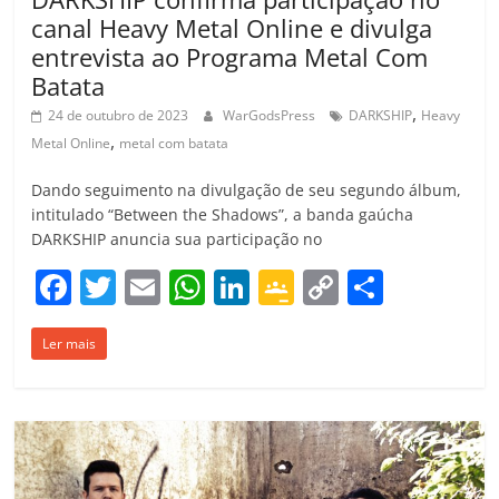
canal Heavy Metal Online e divulga
entrevista ao Programa Metal Com
Batata
,
24 de outubro de 2023
WarGodsPress
DARKSHIP
Heavy
,
Metal Online
metal com batata
Dando seguimento na divulgação de seu segundo álbum,
intitulado “Between the Shadows”, a banda gaúcha
DARKSHIP anuncia sua participação no
F
T
E
W
Li
G
C
C
a
w
m
h
n
o
o
o
Ler mais
c
itt
ai
at
k
o
p
m
e
er
l
s
e
gl
y
p
b
A
dI
e
Li
ar
o
p
n
Cl
n
til