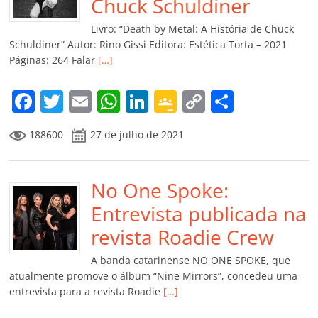
o
p
a
k
h
Chuck Schuldiner
k
ss
ar
Livro: “Death by Metal: A História de Chuck
ro
Schuldiner” Autor: Rino Gissi Editora: Estética Torta – 2021
Páginas: 264 Falar
[…]
o
m
F
T
E
W
Li
G
C
C
a
w
m
h
n
o
o
o
188600
27 de julho de 2021
c
itt
ai
at
k
o
p
m
e
er
l
s
e
gl
y
p
b
No One Spoke:
A
dI
e
Li
ar
o
p
n
Cl
n
til
Entrevista publicada na
o
p
a
k
h
revista Roadie Crew
k
ss
ar
A banda catarinense NO ONE SPOKE, que
ro
atualmente promove o álbum “Nine Mirrors”, concedeu uma
entrevista para a revista Roadie
[…]
o