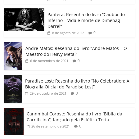
o
p
n
Cl
n
til
o
p
a
k
h
Pantera: Resenha do livro “Caubói do
Inferno – Vida e morte de Dimebag
k
ss
ar
Darrel”
ro
0
8 de agosto de 2022
o
Andre Matos: Resenha do livro “Andre Matos – O
m
Maestro do Heavy Metal”
0
6 de novembro de 2021
Paradise Lost: Resenha do livro “No Celebration: A
Biografia Oficial do Paradise Lost”
0
29 de outubro de 2021
Cannnibal Corpse: Resenha do livro “Bíblia da
Carnificina”, lançado pela Estética Torta
0
26 de setembro de 2021