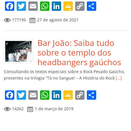
m
F
T
E
W
Li
G
C
C
a
w
m
h
n
o
o
o
177196
27 de agosto de 2021
c
itt
ai
at
k
o
p
m
e
er
l
s
e
gl
y
p
b
Bar João: Saiba tudo
A
dI
e
Li
ar
o
p
n
Cl
n
til
sobre o templo dos
o
p
a
k
h
headbangers gaúchos
k
ss
ar
Consultando os textos especiais sobre o Rock Pesado Gaúcho,
ro
presentes na trilogia “Tá no Sangue! – A História do Rock
[…]
o
F
T
E
W
Li
G
C
C
m
a
w
m
h
n
o
o
o
14262
1 de março de 2019
c
itt
ai
at
k
o
p
m
e
er
l
s
e
gl
y
p