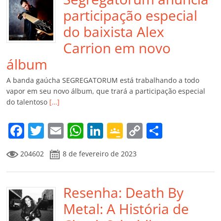
participação especial
do baixista Alex
Carrion em novo
álbum
A banda gaúcha SEGREGATORUM está trabalhando a todo
vapor em seu novo álbum, que trará a participação especial
do talentoso
[…]
F
T
E
W
Li
G
C
C
a
w
m
h
n
o
o
o
204602
8 de fevereiro de 2023
c
itt
ai
at
k
o
p
m
e
er
l
s
e
gl
y
p
b
Resenha: Death By
A
dI
e
Li
ar
o
p
n
Cl
n
til
Metal: A História de