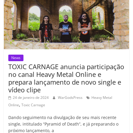
o
p
a
k
h
k
ss
ar
ro
o
m
News
TOXIC CARNAGE anuncia participação
no canal Heavy Metal Online e
prepara lançamento de novo single e
vídeo clipe
24 de janeiro de 2024
WarGodsPress
Heavy Metal
,
Online
Toxic Carnage
Dando seguimento na divulgação de seu mais recente
single, intitulado “Pyramid of Death”, e já preparando o
próximo lançamento, a