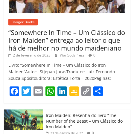
Banger Books
“Somewhere In Time – Um Clássico do
Iron Maiden” entrega ao leitor o que
há de melhor no mundo maideniano
2 de fevereiro de 2023
WarGodsPress
0
Livro: “Somewhere In Time – Um Clássico do Iron
Maiden”Autor: Stjepan JurasTradutor: Luiz Fernando
Souza SpósitoEditora: Estética Torta – 2020Páginas:
F
T
E
W
Li
G
C
C
a
w
m
h
n
o
o
o
c
itt
ai
at
k
o
p
m
Iron Maiden: Resenha do livro “The
e
er
l
s
e
gl
y
p
Number of the Beast – Um Clássico do
b
A
dI
e
Li
ar
Iron Maiden”
0
23 de agosto de 2022