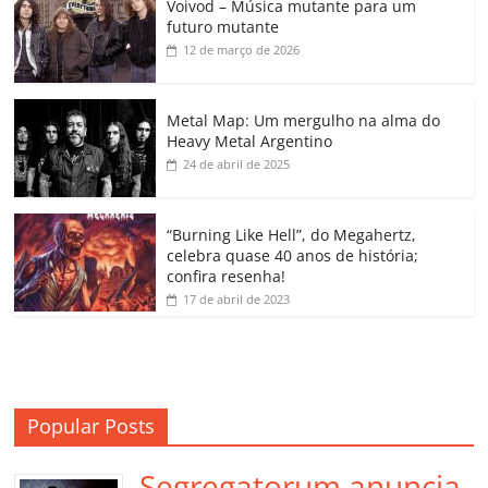
Voivod – Música mutante para um
e
er
l
s
e
gl
y
p
futuro mutante
b
A
dI
e
Li
ar
12 de março de 2026
o
p
n
Cl
n
til
o
p
a
k
h
Metal Map: Um mergulho na alma do
Heavy Metal Argentino
k
ss
ar
24 de abril de 2025
ro
o
“Burning Like Hell”, do Megahertz,
m
celebra quase 40 anos de história;
confira resenha!
17 de abril de 2023
Popular Posts
Segregatorum anuncia