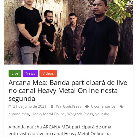
o
p
a
k
h
k
ss
ar
ro
o
m
Live
News
Vídeos
Arcana Mea: Banda participará de live
no canal Heavy Metal Online nesta
segunda
21 de julho de 2021
WarGodsPress
0 comentários
,
,
,
arcana mea
Heavy Metal Online
Wargods Press
youtube
A banda gaúcha ARCANA MEA participará de uma
entrevista ao vivo no canal Heavy Metal Online na