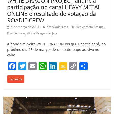
WHITE DRAGON PROJECT anuncia
participação no canal HEAVY METAL
ONLINE e resultado de votação da
ROADIE CREW
,
5 de março de 2024
WarGodsPress
Heavy Metal Online
,
Roadie Crew
White Dragon Project
A banda mineira WHITE DRAGON PROJECT participará, no
próximo dia 13 de março, de um bate-papo ao vivo no
canal
F
T
E
W
Li
G
C
C
a
w
m
h
n
o
o
o
Ler mais
c
itt
ai
at
k
o
p
m
e
er
l
s
e
gl
y
p
b
A
dI
e
Li
ar
o
p
n
Cl
n
til