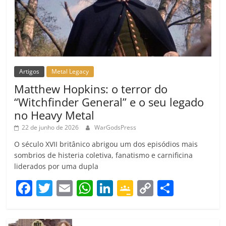
Artigos
Metal Legacy
Matthew Hopkins: o terror do
“Witchfinder General” e o seu legado
no Heavy Metal
22 de junho de 2026
WarGodsPress
O século XVII britânico abrigou um dos episódios mais
sombrios de histeria coletiva, fanatismo e carnificina
liderados por uma dupla
F
T
E
W
Li
G
C
C
a
w
m
h
n
o
o
o
c
itt
ai
at
k
o
p
m