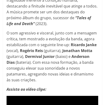
fragilidade inerente à condição humana,
destacando a finitude inevitável que atinge a todos.
A música promete ser um dos destaques do
próximo álbum do grupo, sucessor de
“Tales of
Life and Death”
(2023).
O som agressivo e visceral, junto com a mensagem
crítica, tem mostrado a evolução da banda, agora
estabilizada com o seguinte line-up:
Ricardo Janke
(vocal),
Rogério Reis
(guitarra),
Jonathan Motta
(guitarra),
Dermival Junior
(baixo) e
Anderson
Dias
(bateria). Com essa nova formação, a banda
conseguiu elevar sua sonoridade a novos
patamares, agregando novas ideias e dinamismo
às suas criações.
Assista ao vídeo clipe: