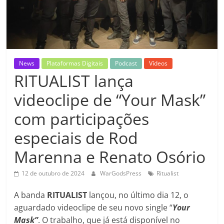
News
Plataformas Digitais
Podcast
Vídeos
RITUALIST lança
videoclipe de “Your Mask”
com participações
especiais de Rod
Marenna e Renato Osório
12 de outubro de 2024
WarGodsPress
Ritualist
A banda
RITUALIST
lançou, no último dia 12, o
aguardado videoclipe de seu novo single “
Your
Mask”
. O trabalho, que já está disponível no