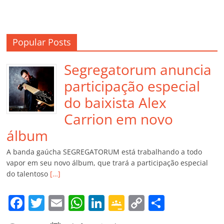
Popular Posts
Segregatorum anuncia
participação especial
do baixista Alex
Carrion em novo
álbum
A banda gaúcha SEGREGATORUM está trabalhando a todo
vapor em seu novo álbum, que trará a participação especial
do talentoso
[…]
F
T
E
W
Li
G
C
C
a
w
m
h
n
o
o
o