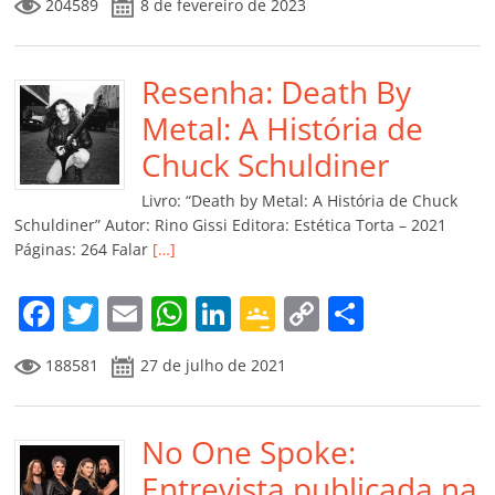
204589
8 de fevereiro de 2023
c
itt
ai
at
k
o
p
m
e
er
l
s
e
gl
y
p
b
Resenha: Death By
A
dI
e
Li
ar
o
p
n
Cl
n
til
Metal: A História de
o
p
a
k
h
Chuck Schuldiner
k
ss
ar
Livro: “Death by Metal: A História de Chuck
ro
Schuldiner” Autor: Rino Gissi Editora: Estética Torta – 2021
Páginas: 264 Falar
[…]
o
m
F
T
E
W
Li
G
C
C
a
w
m
h
n
o
o
o
188581
27 de julho de 2021
c
itt
ai
at
k
o
p
m
e
er
l
s
e
gl
y
p
b
No One Spoke:
A
dI
e
Li
ar
o
p
n
Cl
n
til
Entrevista publicada na