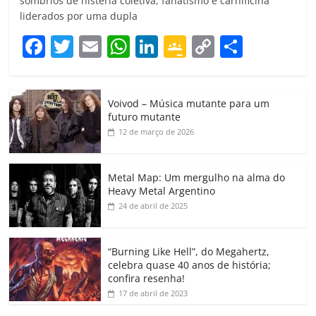
sombrios de histeria coletiva, fanatismo e carnificina
liderados por uma dupla
F
T
E
W
Li
G
C
C
a
w
m
h
n
o
o
o
c
itt
ai
at
k
o
p
m
Voivod – Música mutante para um
e
er
l
s
e
gl
y
p
futuro mutante
b
A
dI
e
Li
ar
12 de março de 2026
o
p
n
Cl
n
til
o
p
a
k
h
Metal Map: Um mergulho na alma do
Heavy Metal Argentino
k
ss
ar
24 de abril de 2025
ro
o
“Burning Like Hell”, do Megahertz,
m
celebra quase 40 anos de história;
confira resenha!
17 de abril de 2023