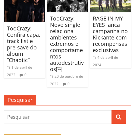
TooCrazy:
RAGE IN MY
Novo single
EYES lança
TooCrazy:
relaciona
campanha no
Confira capa,
ambientes
Kickante com
track list e
extremos e
recompensas
pre-save do
comportame
exclusivas
álbum
ntos
4 de abril de
“Chaotic”
autodestrutiv
2024
1 de abril de
os￼
2022
0
20 de outubro de
2022
0
Pesquisar