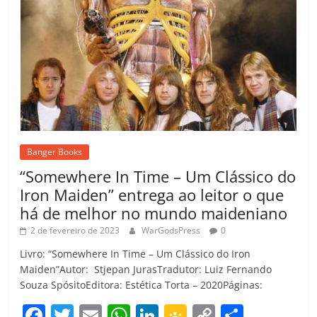
Banger Books
“Somewhere In Time – Um Clássico do
Iron Maiden” entrega ao leitor o que
há de melhor no mundo maideniano
2 de fevereiro de 2023
WarGodsPress
0
Livro: “Somewhere In Time – Um Clássico do Iron
Maiden”Autor: Stjepan JurasTradutor: Luiz Fernando
Souza SpósitoEditora: Estética Torta – 2020Páginas:
F
T
E
W
Li
G
C
C