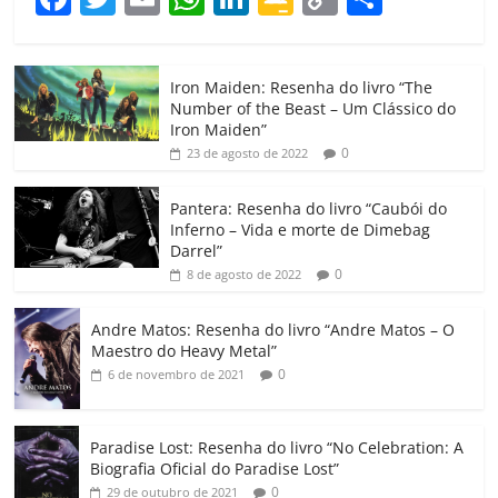
a
w
m
h
n
o
o
o
c
itt
ai
at
k
o
p
m
Iron Maiden: Resenha do livro “The
e
er
l
s
e
gl
y
p
Number of the Beast – Um Clássico do
b
A
dI
e
Li
ar
Iron Maiden”
0
23 de agosto de 2022
o
p
n
Cl
n
til
o
p
a
k
h
Pantera: Resenha do livro “Caubói do
Inferno – Vida e morte de Dimebag
k
ss
ar
Darrel”
ro
0
8 de agosto de 2022
o
Andre Matos: Resenha do livro “Andre Matos – O
m
Maestro do Heavy Metal”
0
6 de novembro de 2021
Paradise Lost: Resenha do livro “No Celebration: A
Biografia Oficial do Paradise Lost”
0
29 de outubro de 2021