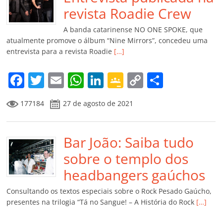
o
p
a
k
h
revista Roadie Crew
k
ss
ar
A banda catarinense NO ONE SPOKE, que
ro
atualmente promove o álbum “Nine Mirrors”, concedeu uma
entrevista para a revista Roadie
[…]
o
m
F
T
E
W
Li
G
C
C
a
w
m
h
n
o
o
o
177184
27 de agosto de 2021
c
itt
ai
at
k
o
p
m
e
er
l
s
e
gl
y
p
b
Bar João: Saiba tudo
A
dI
e
Li
ar
o
p
n
Cl
n
til
sobre o templo dos
o
p
a
k
h
headbangers gaúchos
k
ss
ar
Consultando os textos especiais sobre o Rock Pesado Gaúcho,
ro
presentes na trilogia “Tá no Sangue! – A História do Rock
[…]