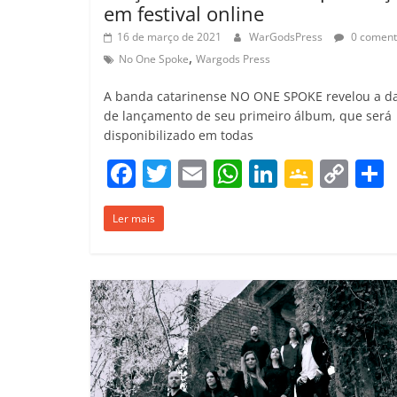
em festival online
16 de março de 2021
WarGodsPress
0 coment
,
No One Spoke
Wargods Press
A banda catarinense NO ONE SPOKE revelou a d
de lançamento de seu primeiro álbum, que será
disponibilizado em todas
F
T
E
W
Li
G
C
a
w
m
h
n
o
o
Ler mais
c
itt
ai
at
k
o
p
e
er
l
s
e
gl
y
b
A
dI
e
Li
o
p
n
Cl
n
t
o
p
a
k
k
ss