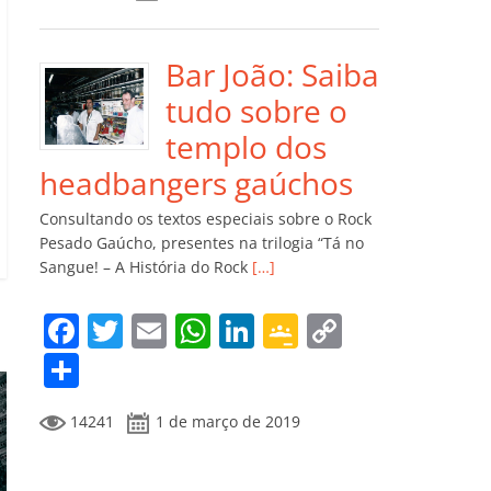
e
er
l
s
e
gl
y
m
b
A
dI
e
Li
p
o
p
n
Cl
n
ar
Bar João: Saiba
o
p
a
k
til
tudo sobre o
k
ss
h
templo dos
ro
ar
headbangers gaúchos
o
Consultando os textos especiais sobre o Rock
m
Pesado Gaúcho, presentes na trilogia “Tá no
Sangue! – A História do Rock
[…]
F
T
E
W
Li
G
C
a
w
m
h
n
o
o
C
c
itt
ai
at
k
o
p
o
14241
1 de março de 2019
e
er
l
s
e
gl
y
m
b
A
dI
e
Li
p