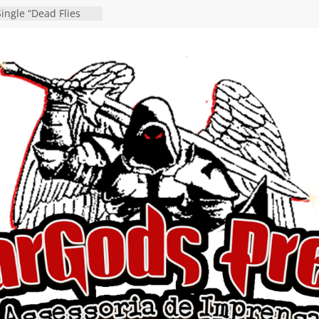
ingle “Dead Flies
á nas plataformas em
rge A. Romero
en detalha a
“Fly Rig” definitivo
estival Hell’s Heroes
vídeo de guitar & bass
e “Eclipse”, segundo
um “Dreaming”
tiona a
e a artificialidade
ngle e videoclipe de
s”
da gaúcha de Heavy
debut “Hellforge”