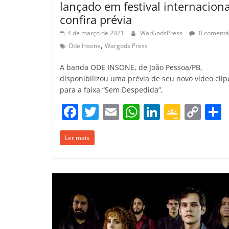
lançado em festival internaciona
confira prévia
4 de março de 2021
WarGodsPress
0 comentá
,
Ode Insone
Wargods Press
A banda ODE INSONE, de João Pessoa/PB,
disponibilizou uma prévia de seu novo vídeo clip
para a faixa “Sem Despedida”,
F
T
E
W
Li
G
C
a
w
m
h
n
o
o
Ler mais
c
itt
ai
at
k
o
p
e
er
l
s
e
gl
y
b
A
dI
e
Li
o
p
n
Cl
n
t
o
p
a
k
k
ss