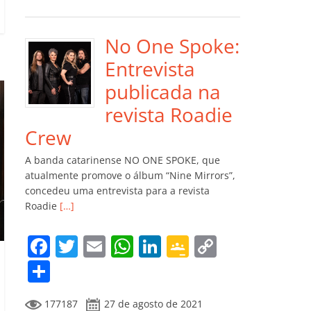
e
er
l
s
e
gl
y
m
b
A
dI
e
Li
p
o
p
n
Cl
n
ar
No One Spoke:
o
p
a
k
til
Entrevista
k
ss
h
publicada na
ro
ar
revista Roadie
o
Crew
m
A banda catarinense NO ONE SPOKE, que
atualmente promove o álbum “Nine Mirrors”,
concedeu uma entrevista para a revista
Roadie
[…]
F
T
E
W
Li
G
C
a
w
m
h
n
o
o
C
c
itt
ai
at
k
o
p
o
177187
27 de agosto de 2021