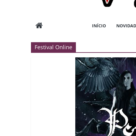
Wargods
INÍCIO
NOVIDAD
Press
Festival Online
Assessoria
e
Conteúdos