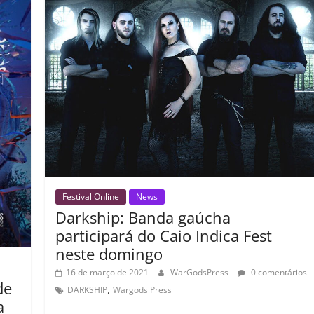
il
h
ar
Festival Online
News
Darkship: Banda gaúcha
participará do Caio Indica Fest
neste domingo
16 de março de 2021
WarGodsPress
0 comentários
de
,
DARKSHIP
Wargods Press
a