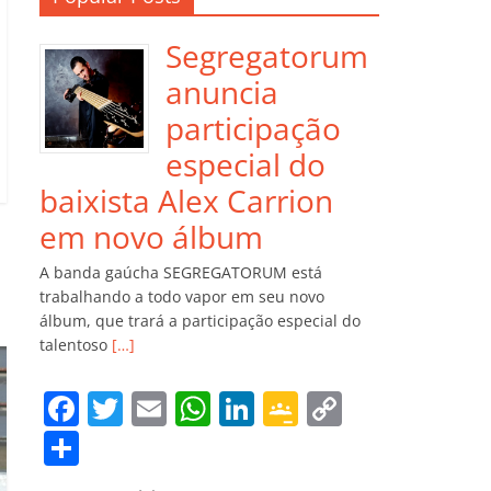
Segregatorum
anuncia
participação
especial do
baixista Alex Carrion
em novo álbum
A banda gaúcha SEGREGATORUM está
trabalhando a todo vapor em seu novo
álbum, que trará a participação especial do
talentoso
[…]
F
T
E
W
Li
G
C
a
w
m
h
n
o
o
C
c
itt
ai
at
k
o
p
o