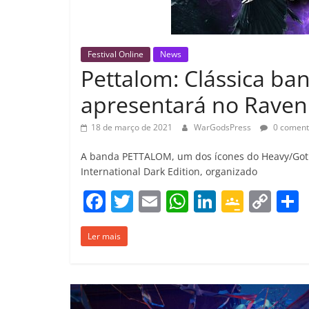
Festival Online
News
Pettalom: Clássica ba
apresentará no Raven
18 de março de 2021
WarGodsPress
0 coment
A banda PETTALOM, um dos ícones do Heavy/Gothic 
International Dark Edition, organizado
F
T
E
W
Li
G
C
a
w
m
h
n
o
o
Ler mais
c
itt
ai
at
k
o
p
e
er
l
s
e
gl
y
b
A
dI
e
Li