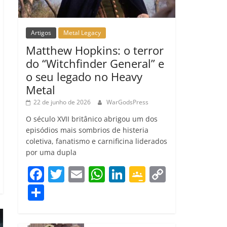
Artigos
Metal Legacy
Matthew Hopkins: o terror
do “Witchfinder General” e
o seu legado no Heavy
Metal
22 de junho de 2026
WarGodsPress
O século XVII britânico abrigou um dos
episódios mais sombrios de histeria
coletiva, fanatismo e carnificina liderados
por uma dupla
F
T
E
W
Li
G
C
a
w
m
h
n
o
o
C
c
itt
ai
at
k
o
p
o
e
er
l
s
e
gl
y
m