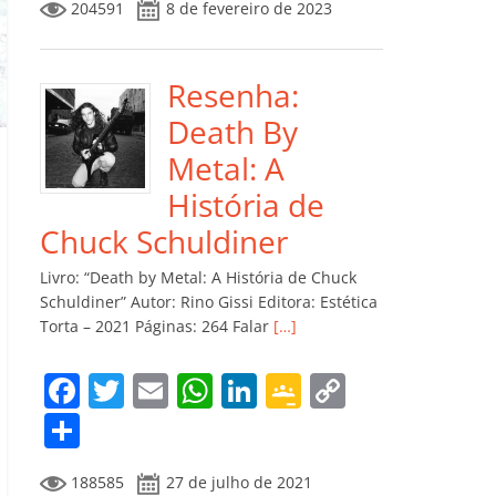
204591
8 de fevereiro de 2023
e
er
l
s
e
gl
y
m
b
A
dI
e
Li
p
o
p
n
Cl
n
ar
Resenha:
o
p
a
k
til
Death By
k
ss
h
Metal: A
ro
ar
História de
o
Chuck Schuldiner
m
Livro: “Death by Metal: A História de Chuck
Schuldiner” Autor: Rino Gissi Editora: Estética
Torta – 2021 Páginas: 264 Falar
[…]
F
T
E
W
Li
G
C
a
w
m
h
n
o
o
C
c
itt
ai
at
k
o
p
o
188585
27 de julho de 2021