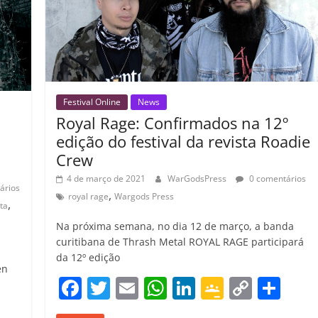
Festival Online
News
Royal Rage: Confirmados na 12º
edição do festival da revista Roadie
Crew
4 de março de 2021
WarGodsPress
0 comentários
ários
,
royal rage
Wargods Press
,
ita
Na próxima semana, no dia 12 de março, a banda
curitibana de Thrash Metal ROYAL RAGE participará
da 12º edição
en
F
T
E
W
Li
G
C
C
a
w
m
h
n
o
o
o
C