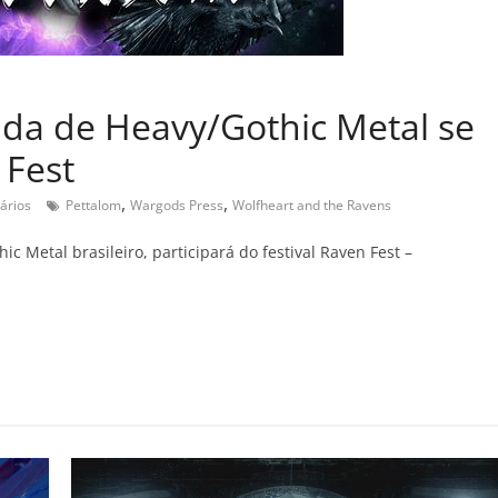
nda de Heavy/Gothic Metal se
 Fest
,
,
ários
Pettalom
Wargods Press
Wolfheart and the Ravens
Metal brasileiro, participará do festival Raven Fest –
C
o
m
p
ar