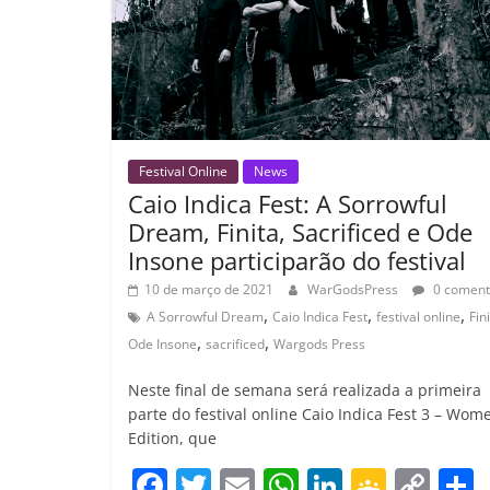
ro
o
m
Festival Online
News
Caio Indica Fest: A Sorrowful
Dream, Finita, Sacrificed e Ode
Insone participarão do festival
10 de março de 2021
WarGodsPress
0 coment
,
,
,
A Sorrowful Dream
Caio Indica Fest
festival online
Fin
,
,
Ode Insone
sacrificed
Wargods Press
Neste final de semana será realizada a primeira
parte do festival online Caio Indica Fest 3 – Wom
Edition, que
F
T
E
W
Li
G
C