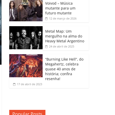
b
A
dI
e
Li
Voivod – Música
p
mutante para um
o
p
n
Cl
n
ar
futuro mutante
12 de março de 2026
o
p
a
k
til
k
ss
h
Metal Map: Um
ro
mergulho na alma do
ar
Heavy Metal Argentino
o
24 de abril de 2025
m
“Burning Like Hell”, do
Megahertz, celebra
quase 40 anos de
história; confira
resenha!
17 de abril de 2023
Popular Posts