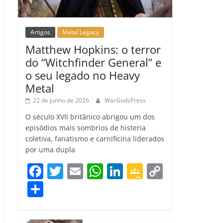
Artigos
Metal Legacy
Matthew Hopkins: o terror
do “Witchfinder General” e
o seu legado no Heavy
Metal
22 de junho de 2026
WarGodsPress
O século XVII britânico abrigou um dos
episódios mais sombrios de histeria
coletiva, fanatismo e carnificina liderados
por uma dupla
F
T
E
W
Li
G
C
a
w
m
h
n
o
o
C
c
itt
ai
at
k
o
p
o
e
er
l
s
e
gl
y
m