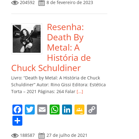
204592
8 de fevereiro de 2023
e
er
l
s
e
gl
y
m
b
A
dI
e
Li
p
o
p
n
Cl
n
ar
Resenha:
o
p
a
k
til
Death By
k
ss
h
Metal: A
ro
ar
História de
o
Chuck Schuldiner
m
Livro: “Death by Metal: A História de Chuck
Schuldiner” Autor: Rino Gissi Editora: Estética
Torta – 2021 Páginas: 264 Falar
[…]
F
T
E
W
Li
G
C
a
w
m
h
n
o
o
C
c
itt
ai
at
k
o
p
o
188587
27 de julho de 2021