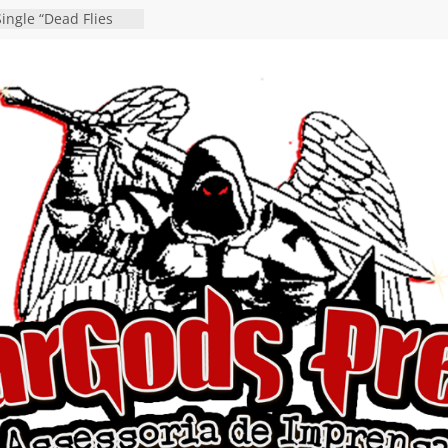
ingle “Dead Flies
á nas plataformas em
rge A. Romero
en detalha a
“Fly Rig” definitivo
estival Hell’s Heroes
vídeo de guitar & bass
e “Eclipse”, segundo
um “Dreaming”
tiona a
e a artificialidade
ngle e videoclipe de
s”
da gaúcha de Heavy
debut “Hellforge”