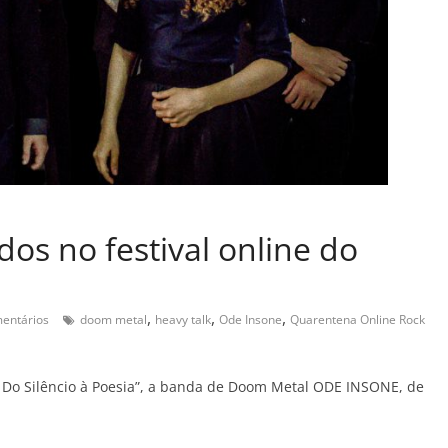
os no festival online do
,
,
,
entários
doom metal
heavy talk
Ode Insone
Quarentena Online Rock
o: Do Silêncio à Poesia”, a banda de Doom Metal ODE INSONE, de