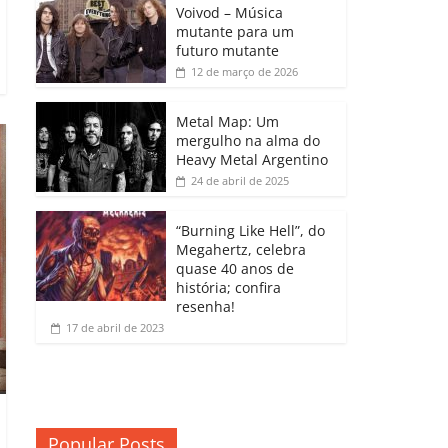
b
A
dI
e
Li
Voivod – Música
p
mutante para um
o
p
n
Cl
n
ar
futuro mutante
12 de março de 2026
o
p
a
k
til
k
ss
h
Metal Map: Um
ro
mergulho na alma do
ar
Heavy Metal Argentino
o
24 de abril de 2025
m
“Burning Like Hell”, do
Megahertz, celebra
quase 40 anos de
história; confira
resenha!
17 de abril de 2023
Popular Posts