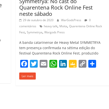
Symmetrya: No cast do
e
Quarentena Rock Online Fest
neste sábado
29 de outubro de 2020
WarGodsPress
0
,
,
comentários
heavy talk
Moita
Quarentena Online Rock
,
,
Fest
Symmetrya
Wargods Press
o
A banda catarinense de Heavy Metal SYMMETRYA
tem presença confirmada na sétima edição do
festival Quarentena Rock Online Fest, produzido
C
F
T
E
W
Li
G
C
C
o
a
w
m
h
n
o
o
o
m
Ler mais
c
itt
ai
at
k
o
p
m
p
e
er
l
s
e
gl
y
p
ar
b
A
dI
e
Li
ar
il
o
p
n
Cl
n
til
h