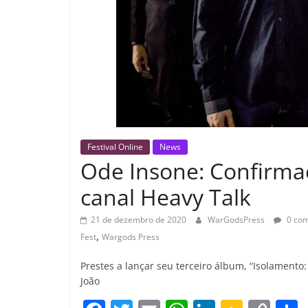
Festival Online
News
Ode Insone: Confirmad
canal Heavy Talk
21 de dezembro de 2020
WarGodsPress
0 com
,
Fest
Wargods Press
Prestes a lançar seu terceiro álbum, “Isolament
João