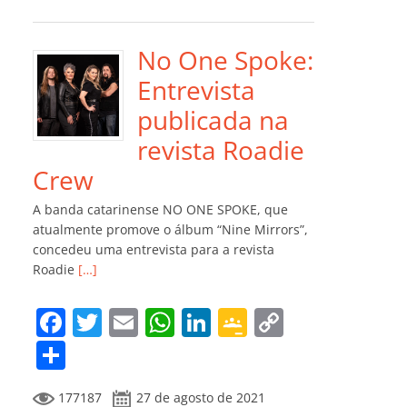
e
er
l
s
e
gl
y
m
b
A
dI
e
Li
p
o
p
n
Cl
n
ar
No One Spoke:
o
p
a
k
til
Entrevista
k
ss
h
publicada na
ro
ar
revista Roadie
o
Crew
m
A banda catarinense NO ONE SPOKE, que
atualmente promove o álbum “Nine Mirrors”,
concedeu uma entrevista para a revista
Roadie
[…]
F
T
E
W
Li
G
C
a
w
m
h
n
o
o
C
c
itt
ai
at
k
o
p
o
177187
27 de agosto de 2021