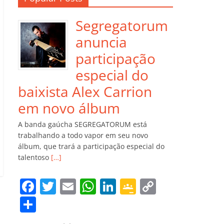
Segregatorum
anuncia
participação
especial do
baixista Alex Carrion
em novo álbum
A banda gaúcha SEGREGATORUM está
trabalhando a todo vapor em seu novo
álbum, que trará a participação especial do
talentoso
[…]
F
T
E
W
Li
G
C
a
w
m
h
n
o
o
C
c
itt
ai
at
k
o
p
o