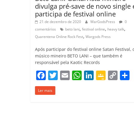
divulga pré-save de novo single 
participa de festival online
21 de dezembro de 2020
WarGodsPress
0
,
,
,
comentários
beto lani
festival online
heavy talk
,
Quarentena Online Rock Fest
Wargods Press
Após participar do festival online Satan Festival, 
músico mineiro BETO LANI – que também é
responsável pela Kaotic Records
F
T
E
W
Li
G
C
a
w
m
h
n
o
o
Ler mais
c
itt
ai
at
k
o
p
e
er
l
s
e
gl
y
b
A
dI
e
Li
o
p
n
Cl
n
t
o
p
a
k