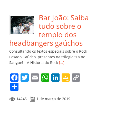
e
er
l
s
e
gl
y
m
b
A
dI
e
Li
p
o
p
n
Cl
n
ar
Bar João: Saiba
o
p
a
k
til
tudo sobre o
k
ss
h
templo dos
ro
ar
headbangers gaúchos
o
Consultando os textos especiais sobre o Rock
m
Pesado Gaúcho, presentes na trilogia “Tá no
Sangue! – A História do Rock
[…]
F
T
E
W
Li
G
C
a
w
m
h
n
o
o
C
c
itt
ai
at
k
o
p
o
14245
1 de março de 2019
e
er
l
s
e
gl
y
m
b
A
dI
e
Li
p