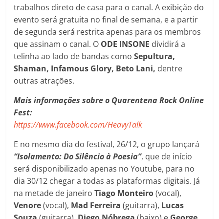
trabalhos direto de casa para o canal. A exibição do
evento será gratuita no final de semana, e a partir
de segunda será restrita apenas para os membros
que assinam o canal. O
ODE INSONE
dividirá a
telinha ao lado de bandas como
Sepultura,
Shaman, Infamous Glory, Beto Lani,
dentre
outras atrações.
Mais informações sobre o
Quarentena Rock Online
Fest
:
https://www.facebook.com/HeavyTalk
E no mesmo dia do festival, 26/12, o grupo lançará
“Isolamento: Do Silêncio à Poesia”
, que de início
será disponibilizado apenas no Youtube, para no
dia 30/12 chegar a todas as plataformas digitais. Já
na metade de janeiro
Tiago Monteiro
(vocal),
Venore
(vocal),
Mad Ferreira
(guitarra),
Lucas
Souza
(guitarra),
Diego Nóbrega
(baixo) e
George