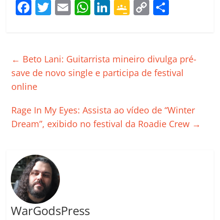
F
T
E
W
Li
G
C
C
a
w
m
h
n
o
o
o
c
itt
ai
at
k
o
p
m
e
er
l
s
e
gl
y
p
←
Beto Lani: Guitarrista mineiro divulga pré-
b
A
dI
e
Li
ar
save de novo single e participa de festival
o
p
n
Cl
n
til
online
o
p
a
k
h
Rage In My Eyes: Assista ao vídeo de “Winter
k
ss
ar
Dream”, exibido no festival da Roadie Crew
→
ro
o
m
WarGodsPress