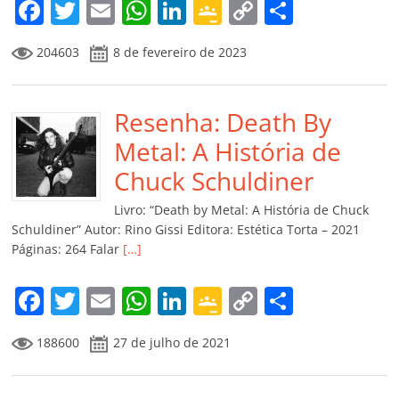
F
T
E
W
Li
G
C
C
a
w
m
h
n
o
o
o
204603
8 de fevereiro de 2023
c
itt
ai
at
k
o
p
m
e
er
l
s
e
gl
y
p
b
Resenha: Death By
A
dI
e
Li
ar
o
p
n
Cl
n
til
Metal: A História de
o
p
a
k
h
Chuck Schuldiner
k
ss
ar
Livro: “Death by Metal: A História de Chuck
ro
Schuldiner” Autor: Rino Gissi Editora: Estética Torta – 2021
Páginas: 264 Falar
[…]
o
m
F
T
E
W
Li
G
C
C
a
w
m
h
n
o
o
o
188600
27 de julho de 2021
c
itt
ai
at
k
o
p
m
e
er
l
s
e
gl
y
p