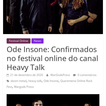
Festival Online
News
Ode Insone: Confirmados
no festival online do canal
Heavy Talk
21 de dezembro de 2020
WarGodsPress
0 comentários
,
,
,
doom metal
heavy talk
Ode Insone
Quarentena Online Rock
,
Fest
Wargods Press