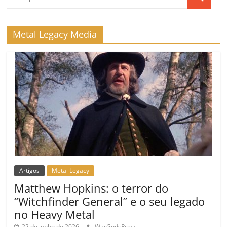
Metal Legacy Media
Artigos
Metal Legacy
Matthew Hopkins: o terror do
“Witchfinder General” e o seu legado
no Heavy Metal
22 de junho de 2026
WarGodsPress