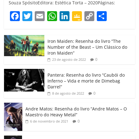
Souza SpósitoEditora: Estética Torta – 2020Páginas:
F
T
E
W
Li
G
C
C
a
w
m
h
n
o
o
o
c
itt
ai
at
k
o
p
m
Iron Maiden: Resenha do livro “The
e
er
l
s
e
gl
y
p
Number of the Beast – Um Clássico do
b
A
dI
e
Li
ar
Iron Maiden”
0
23 de agosto de 2022
o
p
n
Cl
n
til
o
p
a
k
h
Pantera: Resenha do livro “Caubói do
Inferno – Vida e morte de Dimebag
k
ss
ar
Darrel”
ro
0
8 de agosto de 2022
o
Andre Matos: Resenha do livro “Andre Matos – O
m
Maestro do Heavy Metal”
0
6 de novembro de 2021