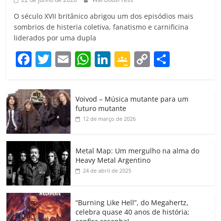
O século XVII britânico abrigou um dos episódios mais
sombrios de histeria coletiva, fanatismo e carnificina
liderados por uma dupla
F
T
E
W
Li
G
C
C
a
w
m
h
n
o
o
o
c
itt
ai
at
k
o
p
m
Voivod – Música mutante para um
e
er
l
s
e
gl
y
p
futuro mutante
b
A
dI
e
Li
ar
12 de março de 2026
o
p
n
Cl
n
til
o
p
a
k
h
Metal Map: Um mergulho na alma do
Heavy Metal Argentino
k
ss
ar
24 de abril de 2025
ro
o
“Burning Like Hell”, do Megahertz,
m
celebra quase 40 anos de história;