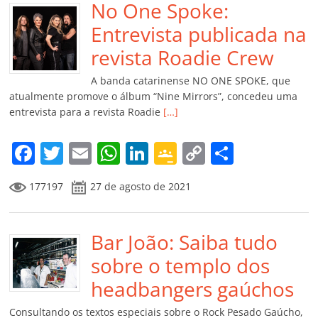
b
No One Spoke:
A
dI
e
Li
ar
o
p
n
Cl
n
til
Entrevista publicada na
o
p
a
k
h
revista Roadie Crew
k
ss
ar
A banda catarinense NO ONE SPOKE, que
ro
atualmente promove o álbum “Nine Mirrors”, concedeu uma
entrevista para a revista Roadie
[…]
o
m
F
T
E
W
Li
G
C
C
a
w
m
h
n
o
o
o
177197
27 de agosto de 2021
c
itt
ai
at
k
o
p
m
e
er
l
s
e
gl
y
p
b
Bar João: Saiba tudo
A
dI
e
Li
ar
o
p
n
Cl
n
til
sobre o templo dos
o
p
a
k
h
headbangers gaúchos
k
ss
ar
Consultando os textos especiais sobre o Rock Pesado Gaúcho,