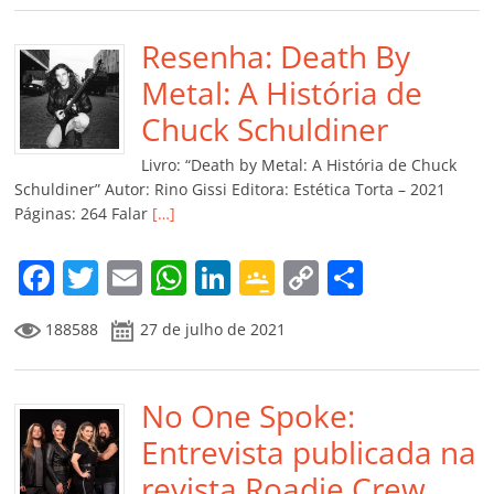
e
er
l
s
e
gl
y
p
b
Resenha: Death By
A
dI
e
Li
ar
o
p
n
Cl
n
til
Metal: A História de
o
p
a
k
h
Chuck Schuldiner
k
ss
ar
Livro: “Death by Metal: A História de Chuck
ro
Schuldiner” Autor: Rino Gissi Editora: Estética Torta – 2021
Páginas: 264 Falar
[…]
o
m
F
T
E
W
Li
G
C
C
a
w
m
h
n
o
o
o
188588
27 de julho de 2021
c
itt
ai
at
k
o
p
m
e
er
l
s
e
gl
y
p
b
No One Spoke:
A
dI
e
Li
ar
o
p
n
Cl
n
til
Entrevista publicada na
o
p
a
k
h
revista Roadie Crew