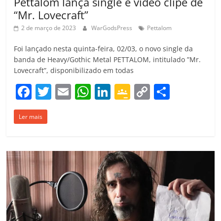
Pettalom lança single e vídeo clipe de
“Mr. Lovecraft”
2 de março de 2023
WarGodsPress
Pettalom
Foi lançado nesta quinta-feira, 02/03, o novo single da
banda de Heavy/Gothic Metal PETTALOM, intitulado ”Mr.
Lovecraft”, disponibilizado em todas
F
T
E
W
Li
G
C
C
a
w
m
h
n
o
o
o
Ler mais
c
itt
ai
at
k
o
p
m
e
er
l
s
e
gl
y
p
b
A
dI
e
Li
ar
o
p
n
Cl
n
til
o
p
a
k
h
k
ss
ar
ro