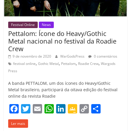
Festival Online
News
Pettalom: Ícone do Heavy/Gothic
Metal nacional no festival da Roadie
Crew
9 de novembro de 2020
WarGodsPress
0 comentários
,
,
,
,
festival online
Gothic Metal
Pettalom
Roadie Crew
Wargods
Press
A banda PETTALOM, um dos ícones do Heavy/Gothic
Metal brasileiro, participará da oitava edição do festival
online da revista Roadie
F
T
E
W
Li
G
C
C
a
w
m
h
n
o
o
o
Ler mais
c
itt
ai
at
k
o
p
m