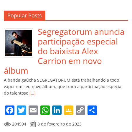
Popular Posts
Segregatorum anuncia
participação especial
do baixista Alex
Carrion em novo
álbum
A banda gaúcha SEGREGATORUM está trabalhando a todo
vapor em seu novo álbum, que trará a participação especial
do talentoso
[…]
F
T
E
W
Li
G
C
C
a
w
m
h
n
o
o
o
204594
8 de fevereiro de 2023
c
itt
ai
at
k
o
p
m