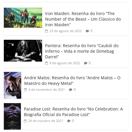
c
itt
ai
at
k
o
p
m
Iron Maiden: Resenha do livro “The
e
er
l
s
e
gl
y
p
Number of the Beast – Um Clássico do
b
A
dI
e
Li
ar
Iron Maiden”
0
23 de agosto de 2022
o
p
n
Cl
n
til
o
p
a
k
h
Pantera: Resenha do livro “Caubói do
Inferno – Vida e morte de Dimebag
k
ss
ar
Darrel”
ro
0
8 de agosto de 2022
o
Andre Matos: Resenha do livro “Andre Matos – O
m
Maestro do Heavy Metal”
0
6 de novembro de 2021
Paradise Lost: Resenha do livro “No Celebration: A
Biografia Oficial do Paradise Lost”
0
29 de outubro de 2021