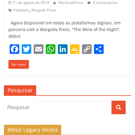
21 de agosto de 2019
WarGodsPress
0 comentários
,
Pettalom
Wargods Press
Agora disponível em todas as plataformas digitais, em
parceria com a Wargods Press, “The Wine of the Night”,
debut
F
T
E
W
Li
G
C
C
a
w
m
h
n
o
o
o
Ler mais
c
itt
ai
at
k
o
p
m
e
er
l
s
e
gl
y
p
b
A
dI
e
Li
ar
Pesquisar
o
p
n
Cl
n
til
o
p
a
k
h
k
ss
ar
ro
Metal Legacy Media