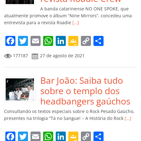
k
ss
ar
A banda catarinense NO ONE SPOKE, que
ro
atualmente promove o álbum “Nine Mirrors”, concedeu uma
entrevista para a revista Roadie
[…]
o
m
F
T
E
W
Li
G
C
C
a
w
m
h
n
o
o
o
177187
27 de agosto de 2021
c
itt
ai
at
k
o
p
m
e
er
l
s
e
gl
y
p
b
Bar João: Saiba tudo
A
dI
e
Li
ar
o
p
n
Cl
n
til
sobre o templo dos
o
p
a
k
h
headbangers gaúchos
k
ss
ar
Consultando os textos especiais sobre o Rock Pesado Gaúcho,
ro
presentes na trilogia “Tá no Sangue! – A História do Rock
[…]
o
F
T
E
W
Li
G
C
C