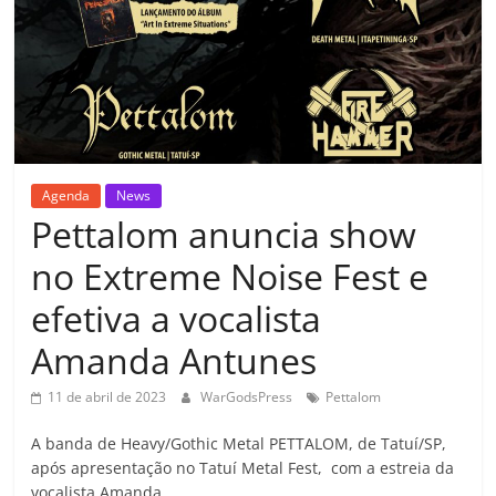
Agenda
News
Pettalom anuncia show
no Extreme Noise Fest e
efetiva a vocalista
Amanda Antunes
11 de abril de 2023
WarGodsPress
Pettalom
A banda de Heavy/Gothic Metal PETTALOM, de Tatuí/SP,
após apresentação no Tatuí Metal Fest, com a estreia da
vocalista Amanda