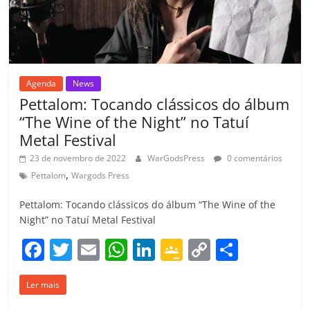
o
m
Agenda
News
Pettalom: Tocando clássicos do álbum
“The Wine of the Night” no Tatuí
Metal Festival
23 de novembro de 2022
WarGodsPress
0 comentários
,
Pettalom
Wargods Press
Pettalom: Tocando clássicos do álbum “The Wine of the
Night” no Tatuí Metal Festival
F
T
E
W
Li
G
C
C
a
w
m
h
n
o
o
o
Ler mais
c
itt
ai
at
k
o
p
m