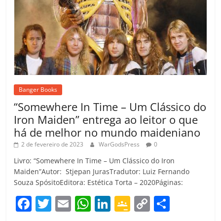
Banger Books
“Somewhere In Time – Um Clássico do
Iron Maiden” entrega ao leitor o que
há de melhor no mundo maideniano
2 de fevereiro de 2023
WarGodsPress
0
Livro: “Somewhere In Time – Um Clássico do Iron
Maiden”Autor: Stjepan JurasTradutor: Luiz Fernando
Souza SpósitoEditora: Estética Torta – 2020Páginas:
F
T
E
W
Li
G
C
C
a
w
m
h
n
o
o
o