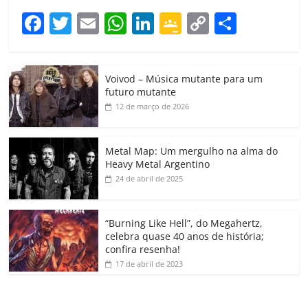
F
T
E
W
Li
G
C
C
a
w
m
h
n
o
o
o
c
itt
ai
at
k
o
p
m
Voivod – Música mutante para um
e
er
l
s
e
gl
y
p
futuro mutante
b
A
dI
e
Li
ar
12 de março de 2026
o
p
n
Cl
n
til
o
p
a
k
h
Metal Map: Um mergulho na alma do
Heavy Metal Argentino
k
ss
ar
24 de abril de 2025
ro
o
“Burning Like Hell”, do Megahertz,
m
celebra quase 40 anos de história;
confira resenha!
17 de abril de 2023