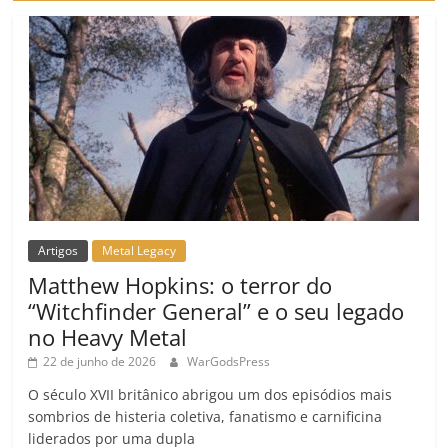
o
m
Artigos
Metal Legacy
Matthew Hopkins: o terror do
“Witchfinder General” e o seu legado
no Heavy Metal
22 de junho de 2026
WarGodsPress
O século XVII britânico abrigou um dos episódios mais
sombrios de histeria coletiva, fanatismo e carnificina
liderados por uma dupla