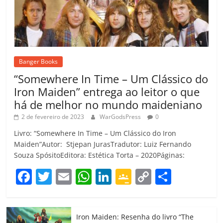
Banger Books
“Somewhere In Time – Um Clássico do
Iron Maiden” entrega ao leitor o que
há de melhor no mundo maideniano
2 de fevereiro de 2023
WarGodsPress
0
Livro: “Somewhere In Time – Um Clássico do Iron
Maiden”Autor: Stjepan JurasTradutor: Luiz Fernando
Souza SpósitoEditora: Estética Torta – 2020Páginas:
F
T
E
W
Li
G
C
C
a
w
m
h
n
o
o
o
c
itt
ai
at
k
o
p
m
Iron Maiden: Resenha do livro “The