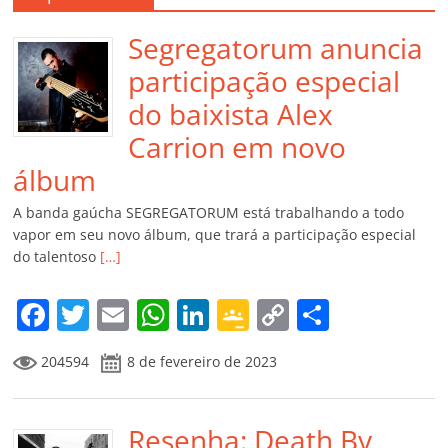
Segregatorum anuncia
participação especial
do baixista Alex
Carrion em novo
álbum
A banda gaúcha SEGREGATORUM está trabalhando a todo
vapor em seu novo álbum, que trará a participação especial
do talentoso
[…]
F
T
E
W
Li
G
C
C
a
w
m
h
n
o
o
o
204594
8 de fevereiro de 2023
c
itt
ai
at
k
o
p
m
e
er
l
s
e
gl
y
p
b
Resenha: Death By
A
dI
e
Li
ar