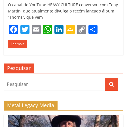
O canal do YouTube HEAVY CULTURE conversou com Tony
Martin, que atualmente divulga o recém lançado álbum
“Thorns”, que vem
F
T
E
W
Li
G
C
C
a
w
m
h
n
o
o
o
Ler mais
c
itt
ai
at
k
o
p
m
e
er
l
s
e
gl
y
p
b
A
dI
e
Li
ar
Pesquisar
o
p
n
Cl
n
til
o
p
a
k
h
k
ss
ar
ro
Metal Legacy Media
o
m