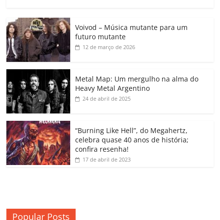
a
w
m
h
n
o
o
o
c
itt
ai
at
k
o
p
m
Voivod – Música mutante para um
e
er
l
s
e
gl
y
p
futuro mutante
b
A
dI
e
Li
ar
12 de março de 2026
o
p
n
Cl
n
til
o
p
a
k
h
Metal Map: Um mergulho na alma do
Heavy Metal Argentino
k
ss
ar
24 de abril de 2025
ro
o
“Burning Like Hell”, do Megahertz,
m
celebra quase 40 anos de história;
confira resenha!
17 de abril de 2023
Popular Posts