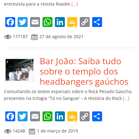
ro
entrevista para a revista Roadie
[…]
o
m
F
T
E
W
Li
G
C
C
a
w
m
h
n
o
o
o
177187
27 de agosto de 2021
c
itt
ai
at
k
o
p
m
e
er
l
s
e
gl
y
p
b
Bar João: Saiba tudo
A
dI
e
Li
ar
o
p
n
Cl
n
til
sobre o templo dos
o
p
a
k
h
headbangers gaúchos
k
ss
ar
Consultando os textos especiais sobre o Rock Pesado Gaúcho,
ro
presentes na trilogia “Tá no Sangue! – A História do Rock
[…]
o
F
T
E
W
Li
G
C
C
m
a
w
m
h
n
o
o
o
14248
1 de março de 2019
c
itt
ai
at
k
o
p
m