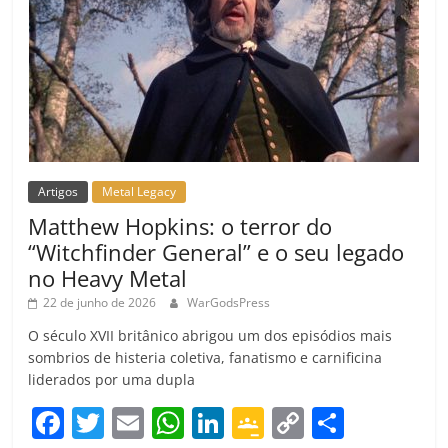
Artigos
Metal Legacy
Matthew Hopkins: o terror do
“Witchfinder General” e o seu legado
no Heavy Metal
22 de junho de 2026
WarGodsPress
O século XVII britânico abrigou um dos episódios mais
sombrios de histeria coletiva, fanatismo e carnificina
liderados por uma dupla
F
T
E
W
Li
G
C
C