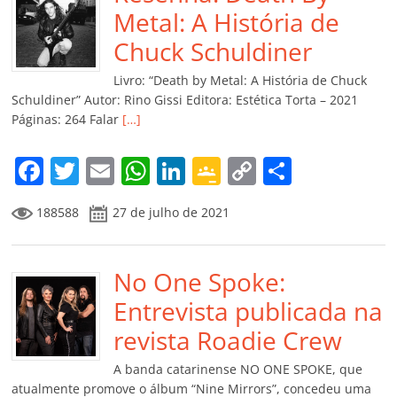
o
p
n
Cl
n
til
Metal: A História de
o
p
a
k
h
Chuck Schuldiner
k
ss
ar
Livro: “Death by Metal: A História de Chuck
ro
Schuldiner” Autor: Rino Gissi Editora: Estética Torta – 2021
Páginas: 264 Falar
[…]
o
m
F
T
E
W
Li
G
C
C
a
w
m
h
n
o
o
o
188588
27 de julho de 2021
c
itt
ai
at
k
o
p
m
e
er
l
s
e
gl
y
p
b
No One Spoke:
A
dI
e
Li
ar
o
p
n
Cl
n
til
Entrevista publicada na
o
p
a
k
h
revista Roadie Crew
k
ss
ar
A banda catarinense NO ONE SPOKE, que
atualmente promove o álbum “Nine Mirrors”, concedeu uma