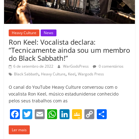
Heavy Culture
News
Ron Keel: Vocalista declara:
“Tecnicamente ainda sou um membro
do Black Sabbath!”
6 de setembro de 2022
WarGodsPress
0 comentários
,
,
,
Black Sabbath
Heavy Culture
Keel
Wargods Press
O canal do YouTube Heavy Culture conversou com o
vocalista Ron Keel, músico estadunidense conhecido
pelos seus trabalhos com as
F
T
E
W
Li
G
C
C
a
w
m
h
n
o
o
o
Ler mais
c
itt
ai
at
k
o
p
m