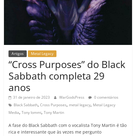
Artigos
Metal Legacy
“Cross Purposes” do Black
Sabbath completa 29
anos
31 de janeiro de 2023
WarGodsPress
0 comentários
,
,
,
Black Sabbath
Cross Purposes
metal legacy
Metal Legacy
,
,
Media
Tony Iommi
Tony Martin
A fase do Black Sabbath com o vocalista Tony Martin é tão
rica e interessante que às vezes me pergunto