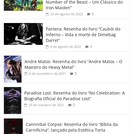
e
er
l
s
e
gl
y
p
Number of the Beast – Um Clássico do
b
A
dI
e
Li
ar
Iron Maiden”
0
23 de agosto de 2022
o
p
n
Cl
n
til
o
p
a
k
h
Pantera: Resenha do livro “Caubói do
Inferno – Vida e morte de Dimebag
k
ss
ar
Darrel”
ro
0
8 de agosto de 2022
o
Andre Matos: Resenha do livro “Andre Matos – O
m
Maestro do Heavy Metal”
0
6 de novembro de 2021
Paradise Lost: Resenha do livro “No Celebration: A
Biografia Oficial do Paradise Lost”
0
29 de outubro de 2021
Cannnibal Corpse: Resenha do livro “Bíblia da
Carnificina”, lançado pela Estética Torta