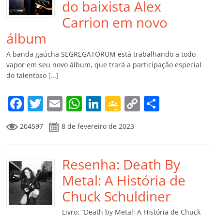
do baixista Alex
Carrion em novo
álbum
A banda gaúcha SEGREGATORUM está trabalhando a todo
vapor em seu novo álbum, que trará a participação especial
do talentoso
[…]
F
T
E
W
Li
G
C
C
a
w
m
h
n
o
o
o
204597
8 de fevereiro de 2023
c
itt
ai
at
k
o
p
m
e
er
l
s
e
gl
y
p
b
Resenha: Death By
A
dI
e
Li
ar
o
p
n
Cl
n
til
Metal: A História de
o
p
a
k
h
Chuck Schuldiner
k
ss
ar
Livro: “Death by Metal: A História de Chuck