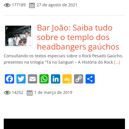
a
w
m
h
n
o
o
o
177189
27 de agosto de 2021
c
itt
ai
at
k
o
p
m
e
er
l
s
e
gl
y
p
b
Bar João: Saiba tudo
A
dI
e
Li
ar
o
p
n
Cl
n
til
sobre o templo dos
o
p
a
k
h
headbangers gaúchos
k
ss
ar
Consultando os textos especiais sobre o Rock Pesado Gaúcho,
ro
presentes na trilogia “Tá no Sangue! – A História do Rock
[…]
o
F
T
E
W
Li
G
C
C
m
a
w
m
h
n
o
o
o
14252
1 de março de 2019
c
itt
ai
at
k
o
p
m
e
er
l
s
e
gl
y
p
b
A
dI
e
Li
ar
o
p
n
Cl
n
til