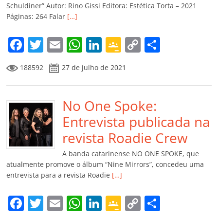
ro
Schuldiner” Autor: Rino Gissi Editora: Estética Torta – 2021
Páginas: 264 Falar
[…]
o
m
F
T
E
W
Li
G
C
C
a
w
m
h
n
o
o
o
188592
27 de julho de 2021
c
itt
ai
at
k
o
p
m
e
er
l
s
e
gl
y
p
b
No One Spoke:
A
dI
e
Li
ar
o
p
n
Cl
n
til
Entrevista publicada na
o
p
a
k
h
revista Roadie Crew
k
ss
ar
A banda catarinense NO ONE SPOKE, que
ro
atualmente promove o álbum “Nine Mirrors”, concedeu uma
entrevista para a revista Roadie
[…]
o
m
F
T
E
W
Li
G
C
C