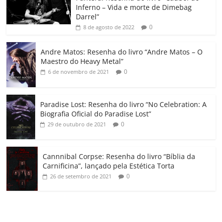
Inferno – Vida e morte de Dimebag
k
ss
ar
Darrel”
ro
0
8 de agosto de 2022
o
Andre Matos: Resenha do livro “Andre Matos – O
m
Maestro do Heavy Metal”
0
6 de novembro de 2021
Paradise Lost: Resenha do livro “No Celebration: A
Biografia Oficial do Paradise Lost”
0
29 de outubro de 2021
Cannnibal Corpse: Resenha do livro “Bíblia da
Carnificina”, lançado pela Estética Torta
0
26 de setembro de 2021