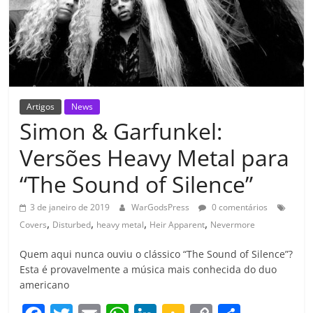
Artigos
News
Simon & Garfunkel:
Versões Heavy Metal para
“The Sound of Silence”
3 de janeiro de 2019
WarGodsPress
0 comentários
,
,
,
,
Covers
Disturbed
heavy metal
Heir Apparent
Nevermore
Quem aqui nunca ouviu o clássico “The Sound of Silence”?
Esta é provavelmente a música mais conhecida do duo
americano