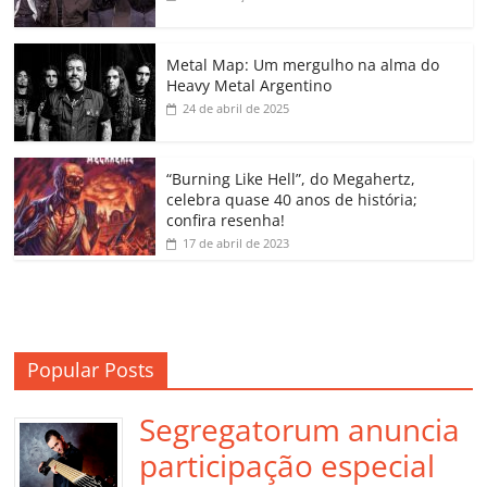
b
A
dI
e
Li
ar
o
p
n
Cl
n
til
o
p
a
k
h
Metal Map: Um mergulho na alma do
Heavy Metal Argentino
k
ss
ar
24 de abril de 2025
ro
o
“Burning Like Hell”, do Megahertz,
m
celebra quase 40 anos de história;
confira resenha!
17 de abril de 2023
Popular Posts
Segregatorum anuncia
participação especial