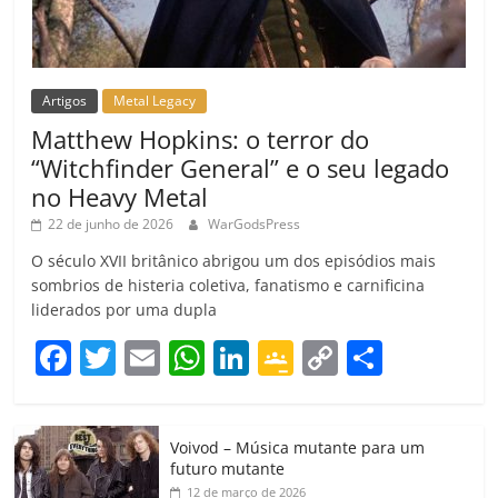
Artigos
Metal Legacy
Matthew Hopkins: o terror do
“Witchfinder General” e o seu legado
no Heavy Metal
22 de junho de 2026
WarGodsPress
O século XVII britânico abrigou um dos episódios mais
sombrios de histeria coletiva, fanatismo e carnificina
liderados por uma dupla
F
T
E
W
Li
G
C
C
a
w
m
h
n
o
o
o
c
itt
ai
at
k
o
p
m
Voivod – Música mutante para um
e
er
l
s
e
gl
y
p
futuro mutante
12 de março de 2026