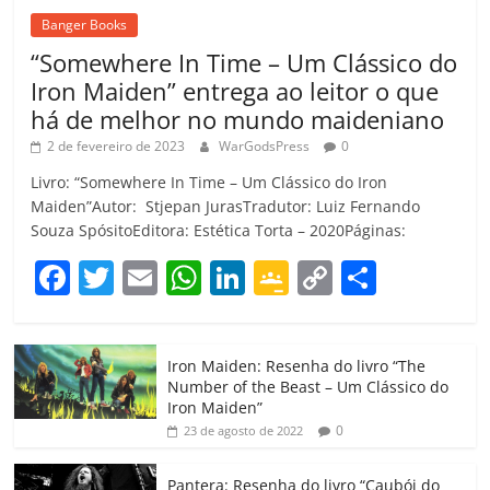
Banger Books
“Somewhere In Time – Um Clássico do
Iron Maiden” entrega ao leitor o que
há de melhor no mundo maideniano
2 de fevereiro de 2023
WarGodsPress
0
Livro: “Somewhere In Time – Um Clássico do Iron
Maiden”Autor: Stjepan JurasTradutor: Luiz Fernando
Souza SpósitoEditora: Estética Torta – 2020Páginas:
F
T
E
W
Li
G
C
C
a
w
m
h
n
o
o
o
c
itt
ai
at
k
o
p
m
Iron Maiden: Resenha do livro “The
e
er
l
s
e
gl
y
p
Number of the Beast – Um Clássico do
b
A
dI
e
Li
ar
Iron Maiden”
0
23 de agosto de 2022
o
p
n
Cl
n
til
o
p
a
k
h
Pantera: Resenha do livro “Caubói do