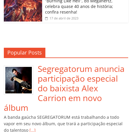
“Burning Like Hell”, do Megahertz,
m
celebra quase 40 anos de história;
confira resenha!
17 de abril de 2023
Popular Posts
Segregatorum anuncia
participação especial
do baixista Alex
Carrion em novo
álbum
A banda gaúcha SEGREGATORUM está trabalhando a todo
vapor em seu novo álbum, que trará a participação especial
do talentoso
[…]