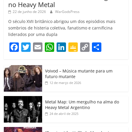
no Heavy Metal
22 de junho de 2026
WarGodsPress
O século XVII britânico abrigou um dos episódios mais
sombrios de histeria coletiva, fanatismo e carnificina
liderados por uma dupla
F
T
E
W
Li
G
C
C
a
w
m
h
n
o
o
o
c
itt
ai
at
k
o
p
m
Voivod – Música mutante para um
e
er
l
s
e
gl
y
p
futuro mutante
b
A
dI
e
Li
ar
12 de março de 2026
o
p
n
Cl
n
til
o
p
a
k
h
Metal Map: Um mergulho na alma do
Heavy Metal Argentino
k
ss
ar
24 de abril de 2025
ro
o