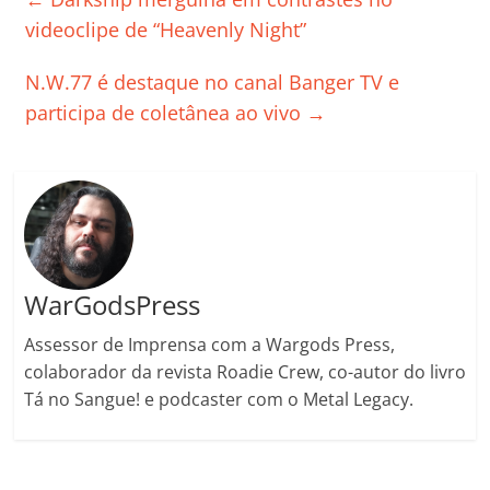
b
A
dI
e
Li
ar
videoclipe de “Heavenly Night”
o
p
n
Cl
n
til
N.W.77 é destaque no canal Banger TV e
o
p
a
k
h
participa de coletânea ao vivo
→
k
ss
ar
ro
o
m
WarGodsPress
Assessor de Imprensa com a Wargods Press,
colaborador da revista Roadie Crew, co-autor do livro
Tá no Sangue! e podcaster com o Metal Legacy.