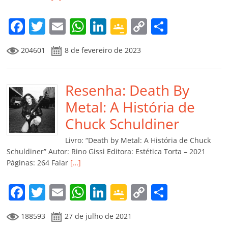
F
T
E
W
Li
G
C
C
a
w
m
h
n
o
o
o
204601
8 de fevereiro de 2023
c
itt
ai
at
k
o
p
m
e
er
l
s
e
gl
y
p
b
Resenha: Death By
A
dI
e
Li
ar
o
p
n
Cl
n
til
Metal: A História de
o
p
a
k
h
Chuck Schuldiner
k
ss
ar
Livro: “Death by Metal: A História de Chuck
ro
Schuldiner” Autor: Rino Gissi Editora: Estética Torta – 2021
Páginas: 264 Falar
[…]
o
m
F
T
E
W
Li
G
C
C
a
w
m
h
n
o
o
o
188593
27 de julho de 2021
c
itt
ai
at
k
o
p
m