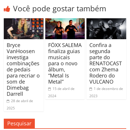
Você pode gostar também
Bryce
FÖXX SALEMA
Confira a
VanHoosen
finaliza guias
segunda
investiga
musicais
parte do
combinações
para o novo
RENATOCAST
de pedais
álbum,
com Zhema
para recriar o
“Metal Is
Rodero do
som de
Metal”
VULCANO
Dimebag
15 de abril de
1 de dezembro de
Darrell
2024
2023
28 de abril de
2025
Pesquisar