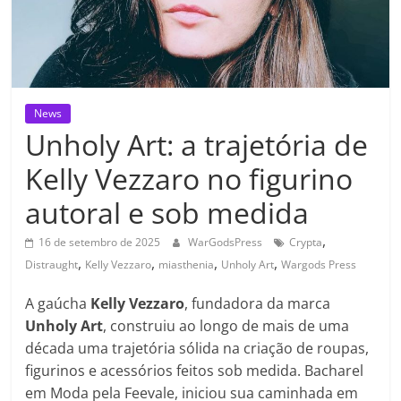
News
Unholy Art: a trajetória de
Kelly Vezzaro no figurino
autoral e sob medida
,
16 de setembro de 2025
WarGodsPress
Crypta
,
,
,
,
Distraught
Kelly Vezzaro
miasthenia
Unholy Art
Wargods Press
A gaúcha
Kelly Vezzaro
, fundadora da marca
Unholy Art
, construiu ao longo de mais de uma
década uma trajetória sólida na criação de roupas,
figurinos e acessórios feitos sob medida. Bacharel
em Moda pela Feevale, iniciou sua caminhada em