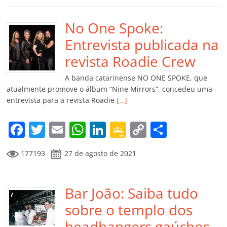
e
er
l
s
e
gl
y
p
b
No One Spoke:
A
dI
e
Li
ar
o
p
n
Cl
n
til
Entrevista publicada na
o
p
a
k
h
revista Roadie Crew
k
ss
ar
A banda catarinense NO ONE SPOKE, que
ro
atualmente promove o álbum “Nine Mirrors”, concedeu uma
entrevista para a revista Roadie
[…]
o
m
F
T
E
W
Li
G
C
C
a
w
m
h
n
o
o
o
177193
27 de agosto de 2021
c
itt
ai
at
k
o
p
m
e
er
l
s
e
gl
y
p
b
Bar João: Saiba tudo
A
dI
e
Li
ar
o
p
n
Cl
n
til
sobre o templo dos
o
p
a
k
h
headbangers gaúchos