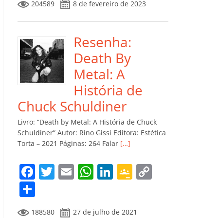
204589
8 de fevereiro de 2023
e
er
l
s
e
gl
y
m
b
A
dI
e
Li
p
o
p
n
Cl
n
ar
Resenha:
o
p
a
k
til
Death By
k
ss
h
Metal: A
ro
ar
História de
o
Chuck Schuldiner
m
Livro: “Death by Metal: A História de Chuck
Schuldiner” Autor: Rino Gissi Editora: Estética
Torta – 2021 Páginas: 264 Falar
[…]
F
T
E
W
Li
G
C
a
w
m
h
n
o
o
C
c
itt
ai
at
k
o
p
o
188580
27 de julho de 2021