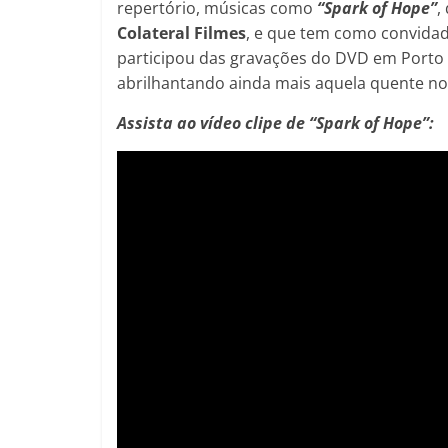
repertório, músicas como
“Spark of Hope”
,
Colateral Filmes
, e que tem como convidad
participou das gravações do DVD em Porto 
abrilhantando ainda mais aquela quente noi
Assista ao vídeo clipe de “Spark of Hope”: