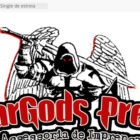
stá nas plataformas em
orge A. Romero
Single de estreia
” chega ao Spotify e
ia EP para o próximo
 vídeo de guitar & bass
de “Eclipse”, segundo
bum “Dreaming”
estiona a
o e a artificialidade
ingle e videoclipe de
ams”
nda gaúcha de Heavy
o debut “Hellforge”