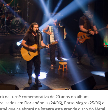
ará da turnê comemorativa de 20 anos do álbum
alizados em Florianópolis (24/06), Porto Alegre (25/06) e
 turnê que celebrará na íntegra este grande disco do Metal