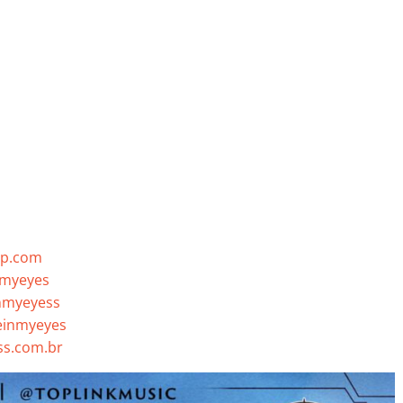
mp.com
nmyeyes
nmyeyess
einmyeyes
s.com.br