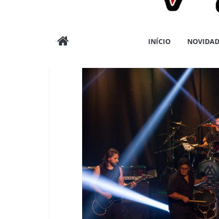
Wargods
INÍCIO
NOVIDAD
Press
Assessoria
e
Conteúdos