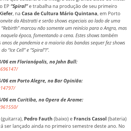
 o EP
“Spiral”
e trabalha na produção de seu primeiro
Kiefer
, na
Casa de Cultura Mário Quintana
, em Porto
convite da Abstratti e serão shows especiais ao lado de uma
l. “Rebirth” marcou não somente um reinício para o Angra, mas
s naquela época, fomentando a cena. Estes shows também
ois anos de pandemia e a maioria das bandas sequer fez shows
 “Ice Cell” e “Spiral”!”.
/06 em Florianópolis, no John Bull:
2696147/
/06 em Porto Alegre, no Bar Opinião:
014797/
6/06 em Curitiba, no Opera de Arame:
2961550/
(guitarra),
Pedro Fauth
(baixo) e
Francis Cassol
(bateria)
 ser lançado ainda no primeiro semestre deste ano. No