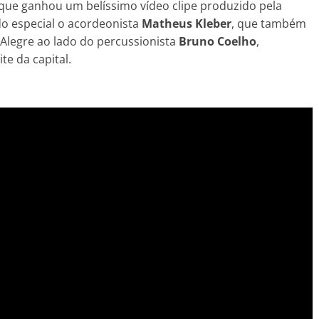
 que ganhou um belíssimo vídeo clipe produzido pela
o especial o acordeonista
Matheus Kleber
, que também
Alegre ao lado do percussionista
Bruno Coelho
,
te da capital.