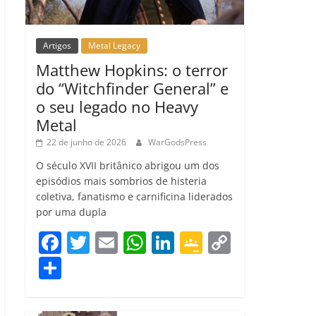
Artigos
Metal Legacy
Matthew Hopkins: o terror
do “Witchfinder General” e
o seu legado no Heavy
Metal
22 de junho de 2026
WarGodsPress
O século XVII britânico abrigou um dos
episódios mais sombrios de histeria
coletiva, fanatismo e carnificina liderados
por uma dupla
F
T
E
W
Li
G
C
a
w
m
h
n
o
o
C
c
itt
ai
at
k
o
p
o
e
er
l
s
e
gl
y
m