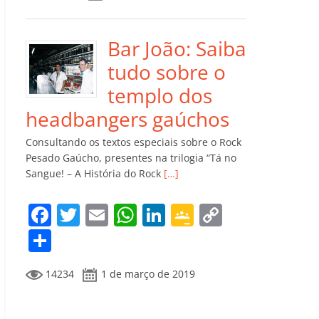
e
er
l
s
e
gl
y
m
b
A
dI
e
Li
p
o
p
n
Cl
n
ar
Bar João: Saiba
o
p
a
k
til
tudo sobre o
k
ss
h
templo dos
ro
ar
headbangers gaúchos
o
Consultando os textos especiais sobre o Rock
m
Pesado Gaúcho, presentes na trilogia “Tá no
Sangue! – A História do Rock
[…]
F
T
E
W
Li
G
C
a
w
m
h
n
o
o
C
c
itt
ai
at
k
o
p
o
14234
1 de março de 2019
e
er
l
s
e
gl
y
m
b
A
dI
e
Li
p