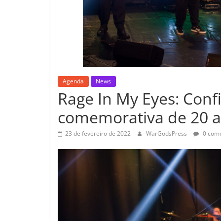
Agenda
News
Rage In My Eyes: Conf
comemorativa de 20 a
23 de fevereiro de 2022
WarGodsPress
0 come