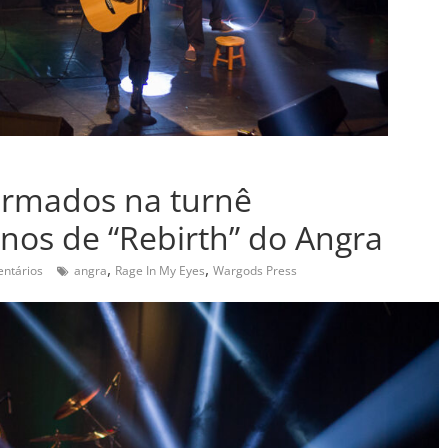
irmados na turnê
nos de “Rebirth” do Angra
,
,
ntários
angra
Rage In My Eyes
Wargods Press