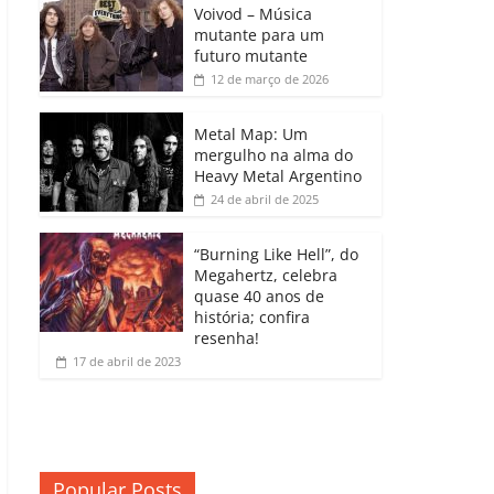
b
A
dI
e
Li
Voivod – Música
p
mutante para um
o
p
n
Cl
n
ar
futuro mutante
12 de março de 2026
o
p
a
k
til
k
ss
h
Metal Map: Um
ro
mergulho na alma do
ar
Heavy Metal Argentino
o
24 de abril de 2025
m
“Burning Like Hell”, do
Megahertz, celebra
quase 40 anos de
história; confira
resenha!
17 de abril de 2023
Popular Posts