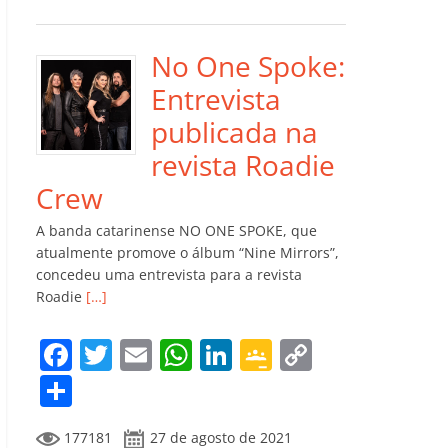
e
er
l
s
e
gl
y
m
b
A
dI
e
Li
p
o
p
n
Cl
n
ar
No One Spoke:
o
p
a
k
til
Entrevista
k
ss
h
publicada na
ro
ar
revista Roadie
o
Crew
m
A banda catarinense NO ONE SPOKE, que
atualmente promove o álbum “Nine Mirrors”,
concedeu uma entrevista para a revista
Roadie
[…]
F
T
E
W
Li
G
C
a
w
m
h
n
o
o
C
c
itt
ai
at
k
o
p
o
177181
27 de agosto de 2021