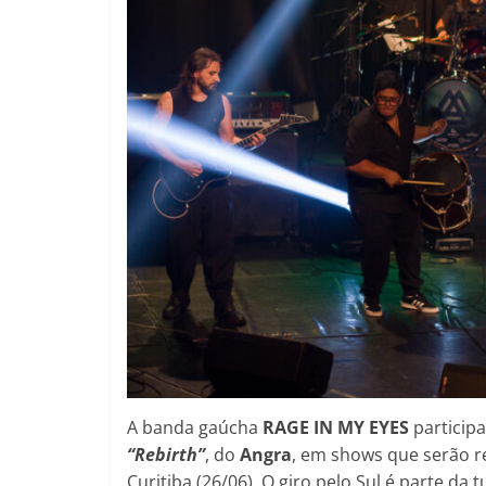
A banda gaúcha
RAGE IN MY EYES
particip
“Rebirth”
, do
Angra
, em shows que serão re
Curitiba (26/06). O giro pelo Sul é parte da