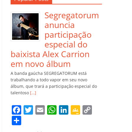
Segregatorum
anuncia
participação
especial do
baixista Alex Carrion
em novo álbum
A banda gaúcha SEGREGATORUM está
trabalhando a todo vapor em seu novo
álbum, que trará a participação especial do
talentoso
[…]
F
T
E
W
Li
G
C
a
w
m
h
n
o
o
C
c
itt
ai
at
k
o
p
o