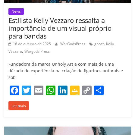
News
Estilista Kelly Vezzaro ressalta a
importância de um visual próprio
para bandas
,
16 de outubro de 2025
WarGodsPress
ghost
Kelly
,
Vezzaro
Wargods Press
Fundadora da marca Unholy Art e com mais de uma
década de experiência na criação de figurinos autorais e
sob
F
T
E
W
Li
G
C
C
a
w
m
h
n
o
o
o
Ler mais
c
itt
ai
at
k
o
p
m
e
er
l
s
e
gl
y
p
b
A
dI
e
Li
ar