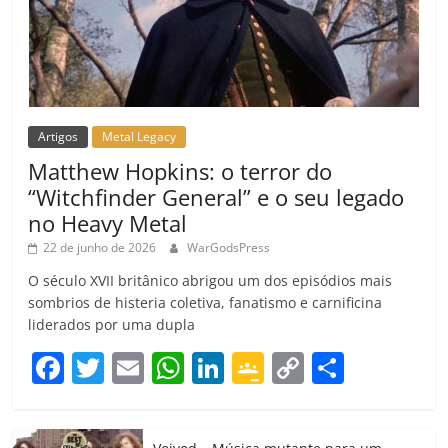
Artigos
Metal Legacy
Matthew Hopkins: o terror do
“Witchfinder General” e o seu legado
no Heavy Metal
22 de junho de 2026
WarGodsPress
O século XVII britânico abrigou um dos episódios mais
sombrios de histeria coletiva, fanatismo e carnificina
liderados por uma dupla
F
T
E
W
Li
G
C
C
a
w
m
h
n
o
o
o
c
itt
ai
at
k
o
p
m