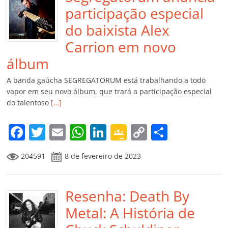
participação especial
do baixista Alex
Carrion em novo
álbum
A banda gaúcha SEGREGATORUM está trabalhando a todo
vapor em seu novo álbum, que trará a participação especial
do talentoso
[…]
F
T
E
W
Li
G
C
C
a
w
m
h
n
o
o
o
204591
8 de fevereiro de 2023
c
itt
ai
at
k
o
p
m
e
er
l
s
e
gl
y
p
b
Resenha: Death By
A
dI
e
Li
ar
o
p
n
Cl
n
til
Metal: A História de