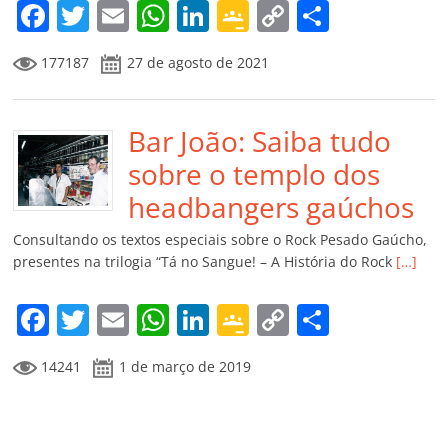
m
F
T
E
W
Li
G
C
C
a
w
m
h
n
o
o
o
177187
27 de agosto de 2021
c
itt
ai
at
k
o
p
m
e
er
l
s
e
gl
y
p
b
Bar João: Saiba tudo
A
dI
e
Li
ar
o
p
n
Cl
n
til
sobre o templo dos
o
p
a
k
h
headbangers gaúchos
k
ss
ar
Consultando os textos especiais sobre o Rock Pesado Gaúcho,
ro
presentes na trilogia “Tá no Sangue! – A História do Rock
[…]
o
F
T
E
W
Li
G
C
C
m
a
w
m
h
n
o
o
o
14241
1 de março de 2019
c
itt
ai
at
k
o
p
m
e
er
l
s
e
gl
y
p
b
A
dI
e
Li
ar