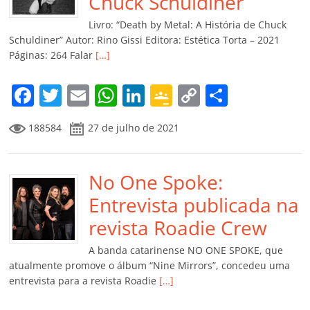
o
p
a
k
h
Chuck Schuldiner
k
ss
ar
Livro: “Death by Metal: A História de Chuck
ro
Schuldiner” Autor: Rino Gissi Editora: Estética Torta – 2021
Páginas: 264 Falar
[…]
o
m
F
T
E
W
Li
G
C
C
a
w
m
h
n
o
o
o
188584
27 de julho de 2021
c
itt
ai
at
k
o
p
m
e
er
l
s
e
gl
y
p
b
No One Spoke:
A
dI
e
Li
ar
o
p
n
Cl
n
til
Entrevista publicada na
o
p
a
k
h
revista Roadie Crew
k
ss
ar
A banda catarinense NO ONE SPOKE, que
ro
atualmente promove o álbum “Nine Mirrors”, concedeu uma
entrevista para a revista Roadie
[…]
o