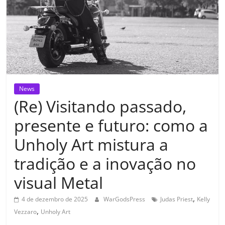
News
(Re) Visitando passado,
presente e futuro: como a
Unholy Art mistura a
tradição e a inovação no
visual Metal
,
4 de dezembro de 2025
WarGodsPress
Judas Priest
Kelly
,
Vezzaro
Unholy Art