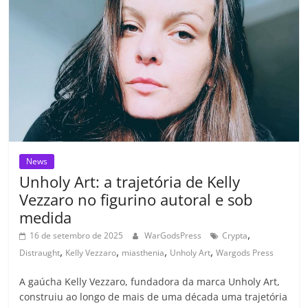
o
p
n
Cl
n
til
o
p
a
k
h
k
ss
ar
ro
o
m
News
Unholy Art: a trajetória de Kelly
Vezzaro no figurino autoral e sob
medida
,
16 de setembro de 2025
WarGodsPress
Crypta
,
,
,
,
Distraught
Kelly Vezzaro
miasthenia
Unholy Art
Wargods Press
A gaúcha Kelly Vezzaro, fundadora da marca Unholy Art,
construiu ao longo de mais de uma década uma trajetória