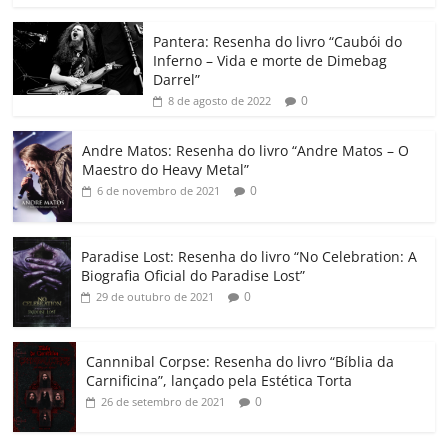
o
p
n
Cl
n
til
o
p
a
k
h
Pantera: Resenha do livro “Caubói do
Inferno – Vida e morte de Dimebag
k
ss
ar
Darrel”
ro
0
8 de agosto de 2022
o
Andre Matos: Resenha do livro “Andre Matos – O
m
Maestro do Heavy Metal”
0
6 de novembro de 2021
Paradise Lost: Resenha do livro “No Celebration: A
Biografia Oficial do Paradise Lost”
0
29 de outubro de 2021
Cannnibal Corpse: Resenha do livro “Bíblia da
Carnificina”, lançado pela Estética Torta
0
26 de setembro de 2021