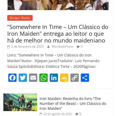
Banger Books
“Somewhere In Time – Um Clássico do
Iron Maiden” entrega ao leitor o que
há de melhor no mundo maideniano
2 de fevereiro de 2023
WarGodsPress
0
Livro: “Somewhere In Time – Um Clássico do Iron
Maiden”Autor: Stjepan JurasTradutor: Luiz Fernando
Souza SpósitoEditora: Estética Torta – 2020Páginas:
F
T
E
W
Li
G
C
C
a
w
m
h
n
o
o
o
c
itt
ai
at
k
o
p
m
Iron Maiden: Resenha do livro “The
e
er
l
s
e
gl
y
p
Number of the Beast – Um Clássico do
b
A
dI
e
Li
ar
Iron Maiden”
0
23 de agosto de 2022