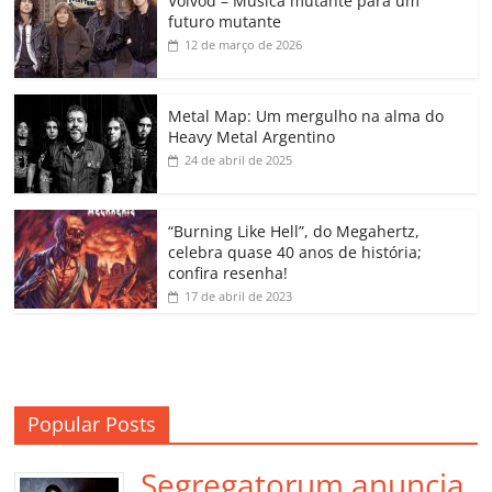
Voivod – Música mutante para um
e
er
l
s
e
gl
y
p
futuro mutante
b
A
dI
e
Li
ar
12 de março de 2026
o
p
n
Cl
n
til
o
p
a
k
h
Metal Map: Um mergulho na alma do
Heavy Metal Argentino
k
ss
ar
24 de abril de 2025
ro
o
“Burning Like Hell”, do Megahertz,
m
celebra quase 40 anos de história;
confira resenha!
17 de abril de 2023
Popular Posts
Segregatorum anuncia