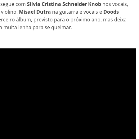
da segue com
Sílvia Cristina Schneider Knob
nos vocais,
violino,
Misael Dutra
na guitarra e vocais e
Doods
erceiro álbum, previsto para o próximo ano, mas deixa
 muita lenha para se queimar.