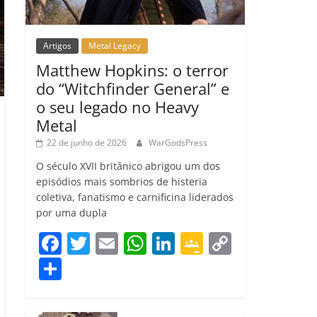
Artigos
Metal Legacy
Matthew Hopkins: o terror
do “Witchfinder General” e
o seu legado no Heavy
Metal
22 de junho de 2026
WarGodsPress
O século XVII britânico abrigou um dos
episódios mais sombrios de histeria
coletiva, fanatismo e carnificina liderados
por uma dupla
F
T
E
W
Li
G
C
a
w
m
h
n
o
o
C
c
itt
ai
at
k
o
p
o
e
er
l
s
e
gl
y
m