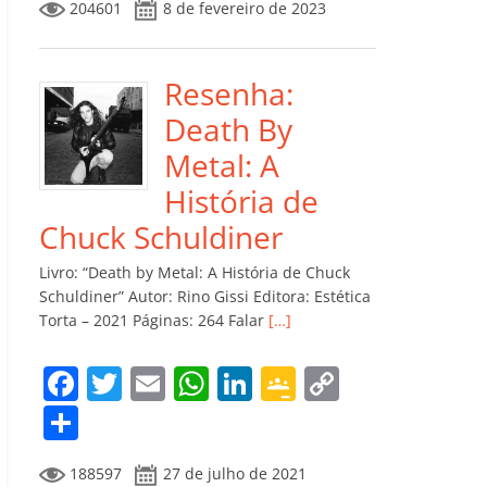
204601
8 de fevereiro de 2023
e
er
l
s
e
gl
y
m
b
A
dI
e
Li
p
o
p
n
Cl
n
ar
Resenha:
o
p
a
k
til
Death By
k
ss
h
Metal: A
ro
ar
História de
o
Chuck Schuldiner
m
Livro: “Death by Metal: A História de Chuck
Schuldiner” Autor: Rino Gissi Editora: Estética
Torta – 2021 Páginas: 264 Falar
[…]
F
T
E
W
Li
G
C
a
w
m
h
n
o
o
C
c
itt
ai
at
k
o
p
o
188597
27 de julho de 2021