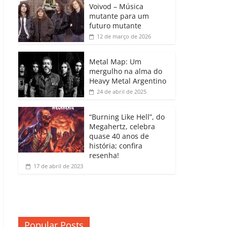
b
A
dI
e
Li
Voivod – Música
p
mutante para um
o
p
n
Cl
n
ar
futuro mutante
12 de março de 2026
o
p
a
k
til
k
ss
h
Metal Map: Um
ro
mergulho na alma do
ar
Heavy Metal Argentino
o
24 de abril de 2025
m
“Burning Like Hell”, do
Megahertz, celebra
quase 40 anos de
história; confira
resenha!
17 de abril de 2023
Popular Posts