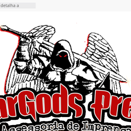
detalha a
 Rig” definitivo
ival Hell’s Heroes
tosth chega ao
ional em formato
o nas plataformas
cia show em
 Autoral” e
to do novo single
 hiato de uma
nçamento do EP
, I Begin”
 o single “Keep
live!” e detalha
ovo álbum