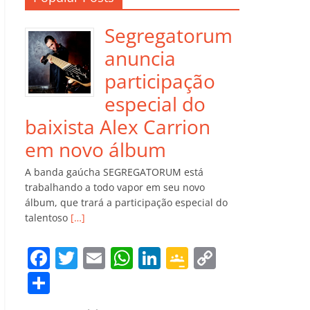
Segregatorum
anuncia
participação
especial do
baixista Alex Carrion
em novo álbum
A banda gaúcha SEGREGATORUM está
trabalhando a todo vapor em seu novo
álbum, que trará a participação especial do
talentoso
[…]
F
T
E
W
Li
G
C
a
w
m
h
n
o
o
C
c
itt
ai
at
k
o
p
o