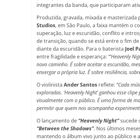
integrantes da banda, que participaram ati
Produzida, gravada, mixada e masterizada
Studios
, em São Paulo, a faixa mantém o con
superação, luz e escuridão, conflito e intro
de transição, quando se está entre o fim de
diante da escuridão. Para o baterista
Joel P
entre fragilidade e esperança:
“‘Heavenly Nig
novo caminho. É sobre aceitar a escuridão, m
enxergar a própria luz. É sobre resiliência, sob
O violinista
Ander Santos
reflete:
“Cada mús
exploradas. ‘Heavenly Night’ ganhou esse clipe
visualmente com o público. É uma forma de man
permitir que quem nos acompanha experiment
O lançamento de
“Heavenly Night”
sucede 
“Between the Shadows”
. Nos últimos mese
mantendo o álbum vivo junto ao público e 