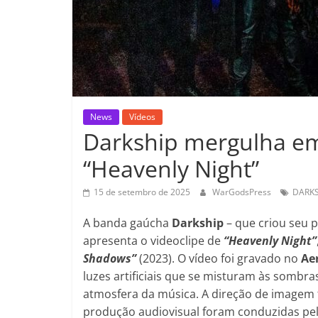
News
Vídeos
Darkship mergulha em 
“Heavenly Night”
15 de setembro de 2025
WarGodsPress
DARKS
A banda gaúcha
Darkship
– que criou seu 
apresenta o videoclipe de
“Heavenly Night”
Shadows”
(2023). O vídeo foi gravado no
Ae
luzes artificiais que se misturam às sombras
atmosfera da música. A direção de imagem 
produção audiovisual foram conduzidas pelo