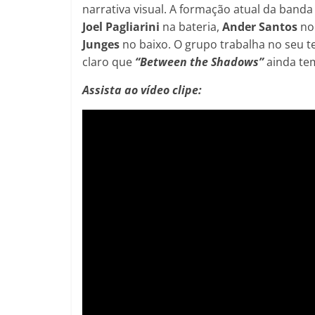
narrativa visual. A formação atual da ban
Joel Pagliarini
na bateria,
Ander Santos
no 
Junges
no baixo. O grupo trabalha no seu t
claro que
“Between the Shadows”
ainda tem
Assista ao vídeo clipe: