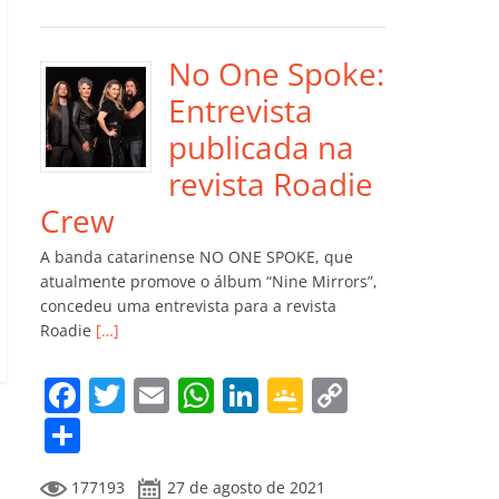
e
er
l
s
e
gl
y
m
b
A
dI
e
Li
p
o
p
n
Cl
n
ar
No One Spoke:
o
p
a
k
til
Entrevista
k
ss
h
publicada na
ro
ar
revista Roadie
o
Crew
m
A banda catarinense NO ONE SPOKE, que
atualmente promove o álbum “Nine Mirrors”,
concedeu uma entrevista para a revista
Roadie
[…]
F
T
E
W
Li
G
C
a
w
m
h
n
o
o
C
c
itt
ai
at
k
o
p
o
177193
27 de agosto de 2021