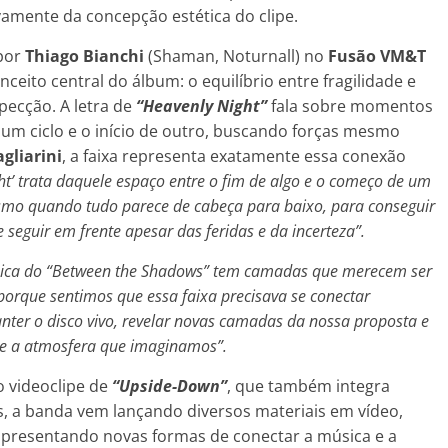
vamente da concepção estética do clipe.
 por
Thiago Bianchi
(Shaman, Noturnall) no
Fusão VM&T
ceito central do álbum: o equilíbrio entre fragilidade e
specção. A letra de
“Heavenly Night”
fala sobre momentos
 um ciclo e o início de outro, buscando forças mesmo
agliarini
, a faixa representa exatamente essa conexão
ht’ trata daquele espaço entre o fim de algo e o começo de um
esmo quando tudo parece de cabeça para baixo, para conseguir
re seguir em frente apesar das feridas e da incerteza”.
ica do “Between the Shadows” tem camadas que merecem ser
 porque sentimos que essa faixa precisava se conectar
ter o disco vivo, revelar novas camadas da nossa proposta e
e a atmosfera que imaginamos”.
o videoclipe de
“Upside-Down”
, que também integra
s, a banda vem lançando diversos materiais em vídeo,
apresentando novas formas de conectar a música e a