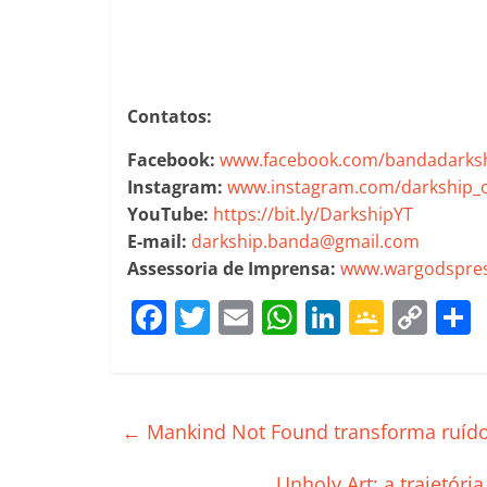
Contatos:
Facebook:
www.facebook.com/bandadarks
Instagram:
www.instagram.com/darkship_of
YouTube:
https://bit.ly/DarkshipYT
E-mail:
darkship.banda@gmail.com
Assessoria de Imprensa:
www.wargodspres
F
T
E
W
Li
G
C
a
w
m
h
n
o
o
c
itt
ai
at
k
o
p
e
er
l
s
e
gl
y
←
Mankind Not Found transforma ruído 
b
A
dI
e
Li
Unholy Art: a trajetóri