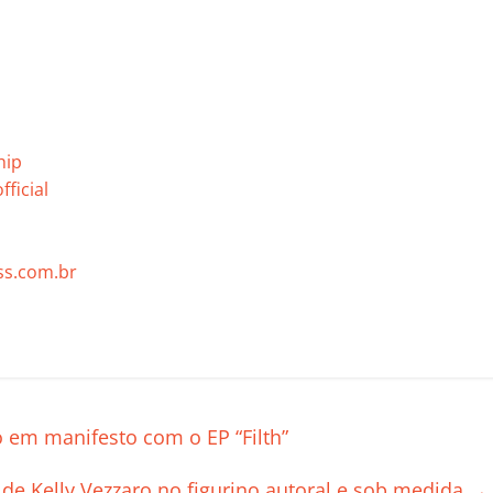
hip
ficial
s.com.br
C
o
m
p
em manifesto com o EP “Filth”
ar
a de Kelly Vezzaro no figurino autoral e sob medida
→