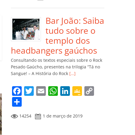
e
er
l
s
e
gl
y
m
b
A
dI
e
Li
p
o
p
n
Cl
n
ar
Bar João: Saiba
o
p
a
k
til
tudo sobre o
k
ss
h
templo dos
ro
ar
headbangers gaúchos
o
Consultando os textos especiais sobre o Rock
m
Pesado Gaúcho, presentes na trilogia “Tá no
Sangue! – A História do Rock
[…]
F
T
E
W
Li
G
C
a
w
m
h
n
o
o
C
c
itt
ai
at
k
o
p
o
14254
1 de março de 2019
e
er
l
s
e
gl
y
m
b
A
dI
e
Li
p