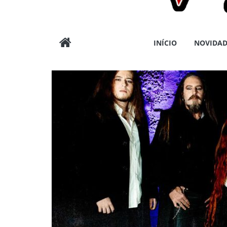
Wargods
INÍCIO
NOVIDAD
Press
Assessoria
e
Conteúdos