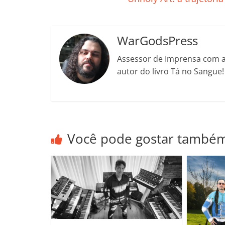
o
p
n
Cl
n
t
o
p
a
k
k
ss
WarGodsPress
ro
Assessor de Imprensa com a 
o
autor do livro Tá no Sangue
m
Você pode gostar també