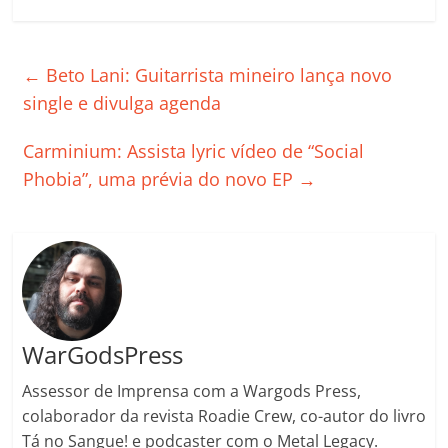
a
w
m
h
n
o
o
o
c
itt
ai
at
k
o
p
m
e
er
l
s
e
gl
y
p
←
Beto Lani: Guitarrista mineiro lança novo
b
A
dI
e
Li
ar
single e divulga agenda
o
p
n
Cl
n
til
Carminium: Assista lyric vídeo de “Social
o
p
a
k
h
Phobia”, uma prévia do novo EP
→
k
ss
ar
ro
o
m
WarGodsPress
Assessor de Imprensa com a Wargods Press,
colaborador da revista Roadie Crew, co-autor do livro
Tá no Sangue! e podcaster com o Metal Legacy.