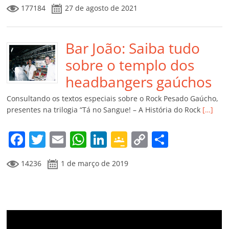
a
w
m
h
n
o
o
o
177184
27 de agosto de 2021
c
itt
ai
at
k
o
p
m
e
er
l
s
e
gl
y
p
b
Bar João: Saiba tudo
A
dI
e
Li
ar
o
p
n
Cl
n
til
sobre o templo dos
o
p
a
k
h
headbangers gaúchos
k
ss
ar
Consultando os textos especiais sobre o Rock Pesado Gaúcho,
ro
presentes na trilogia “Tá no Sangue! – A História do Rock
[…]
o
F
T
E
W
Li
G
C
C
m
a
w
m
h
n
o
o
o
14236
1 de março de 2019
c
itt
ai
at
k
o
p
m
e
er
l
s
e
gl
y
p
b
A
dI
e
Li
ar
o
p
n
Cl
n
til