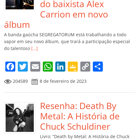
do baixista Alex
Carrion em novo
álbum
A banda gaúcha SEGREGATORUM está trabalhando a todo
vapor em seu novo álbum, que trará a participação especial
do talentoso
[…]
F
T
E
W
Li
G
C
C
a
w
m
h
n
o
o
o
204589
8 de fevereiro de 2023
c
itt
ai
at
k
o
p
m
e
er
l
s
e
gl
y
p
b
Resenha: Death By
A
dI
e
Li
ar
o
p
n
Cl
n
til
Metal: A História de
o
p
a
k
h
Chuck Schuldiner
k
ss
ar
Livro: “Death by Metal: A História de Chuck