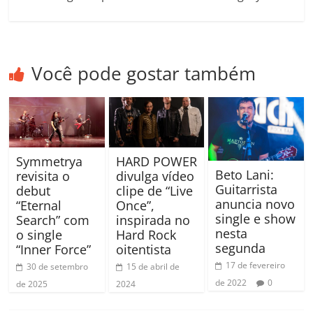
Você pode gostar também
Symmetrya
HARD POWER
Beto Lani:
revisita o
divulga vídeo
Guitarrista
debut
clipe de “Live
anuncia novo
“Eternal
Once”,
single e show
Search” com
inspirada no
nesta
o single
Hard Rock
segunda
“Inner Force”
oitentista
17 de fevereiro
30 de setembro
15 de abril de
de 2022
0
de 2025
2024