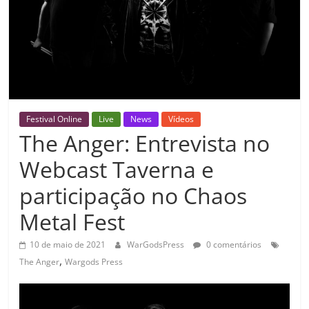
Festival Online
Live
News
Vídeos
The Anger: Entrevista no
Webcast Taverna e
participação no Chaos
Metal Fest
10 de maio de 2021
WarGodsPress
0 comentários
,
The Anger
Wargods Press