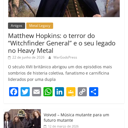
Artigos
Metal Legacy
Matthew Hopkins: o terror do
“Witchfinder General” e o seu legado
no Heavy Metal
22 de junho de 2026
WarGodsPress
O século XVII britânico abrigou um dos episódios mais
sombrios de histeria coletiva, fanatismo e carnificina
liderados por uma dupla
F
T
E
W
Li
G
C
C
a
w
m
h
n
o
o
o
c
itt
ai
at
k
o
p
m
Voivod – Música mutante para um
e
er
l
s
e
gl
y
p
futuro mutante
12 de março de 2026