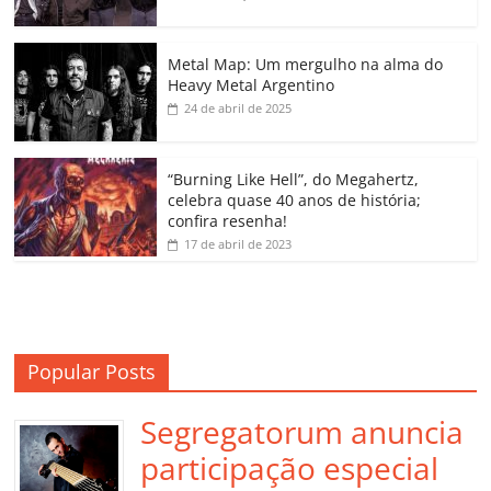
b
A
dI
e
Li
ar
o
p
n
Cl
n
til
o
p
a
k
h
Metal Map: Um mergulho na alma do
Heavy Metal Argentino
k
ss
ar
24 de abril de 2025
ro
o
“Burning Like Hell”, do Megahertz,
m
celebra quase 40 anos de história;
confira resenha!
17 de abril de 2023
Popular Posts
Segregatorum anuncia
participação especial