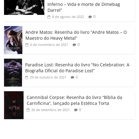
Inferno – Vida e morte de Dimebag
k
ss
ar
Darrel”
ro
0
8 de agosto de 2022
o
Andre Matos: Resenha do livro “Andre Matos – O
m
Maestro do Heavy Metal”
0
6 de novembro de 2021
Paradise Lost: Resenha do livro “No Celebration: A
Biografia Oficial do Paradise Lost”
0
29 de outubro de 2021
Cannnibal Corpse: Resenha do livro “Bíblia da
Carnificina”, lançado pela Estética Torta
0
26 de setembro de 2021