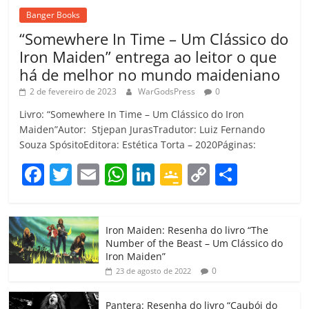
Banger Books
“Somewhere In Time – Um Clássico do
Iron Maiden” entrega ao leitor o que
há de melhor no mundo maideniano
2 de fevereiro de 2023
WarGodsPress
0
Livro: “Somewhere In Time – Um Clássico do Iron
Maiden”Autor: Stjepan JurasTradutor: Luiz Fernando
Souza SpósitoEditora: Estética Torta – 2020Páginas:
F
T
E
W
Li
G
C
C
a
w
m
h
n
o
o
o
c
itt
ai
at
k
o
p
m
Iron Maiden: Resenha do livro “The
e
er
l
s
e
gl
y
p
Number of the Beast – Um Clássico do
b
A
dI
e
Li
ar
Iron Maiden”
0
23 de agosto de 2022
o
p
n
Cl
n
til
o
p
a
k
h
Pantera: Resenha do livro “Caubói do