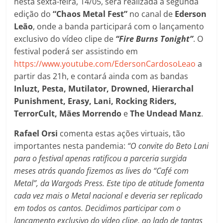
nesta sexta-feira, 14/05, será realizada a segunda
edição do
“Chaos Metal Fest”
no canal de
Ederson
Leão
, onde a banda participará com o lançamento
exclusivo do vídeo clipe de
“Fire Burns Tonight”
. O
festival poderá ser assistindo em
https://www.youtube.com/EdersonCardosoLeao
a
partir das 21h, e contará ainda com as bandas
Inluzt, Pesta, Mutilator, Drowned, Hierarchal
Punishment, Erasy, Lani, Rocking Riders,
TerrorCult, Mães Morrendo
e
The Undead Manz
.
Rafael Orsi
comenta estas ações virtuais, tão
importantes nesta pandemia:
“O convite do Beto Lani
para o festival apenas ratificou a parceria surgida
meses atrás quando fizemos as lives do “Café com
Metal”, da Wargods Press. Este tipo de atitude fomenta
cada vez mais o Metal nacional e deveria ser replicado
em todos os cantos. Decidimos participar com o
lançamento exclusivo do vídeo clipe, ao lado de tantas