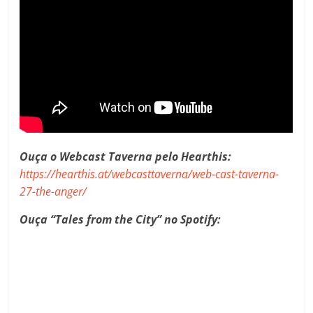
Ouça
o Webcast Taverna pelo Hearthis:
https://hearthis.at/webcasttaverna/web-cast-taverna-
27-the-anger/
Ouça “Tales from the City” no Spotify: