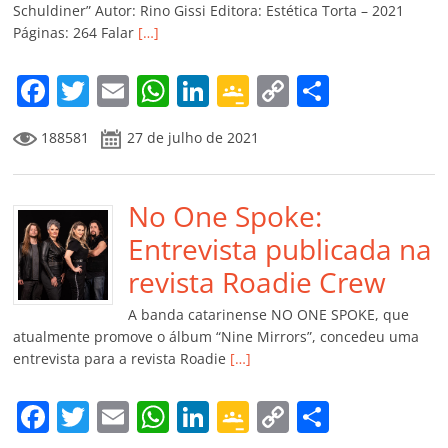
ro
Schuldiner” Autor: Rino Gissi Editora: Estética Torta – 2021
Páginas: 264 Falar
[…]
o
m
F
T
E
W
Li
G
C
C
a
w
m
h
n
o
o
o
188581
27 de julho de 2021
c
itt
ai
at
k
o
p
m
e
er
l
s
e
gl
y
p
b
No One Spoke:
A
dI
e
Li
ar
o
p
n
Cl
n
til
Entrevista publicada na
o
p
a
k
h
revista Roadie Crew
k
ss
ar
A banda catarinense NO ONE SPOKE, que
ro
atualmente promove o álbum “Nine Mirrors”, concedeu uma
entrevista para a revista Roadie
[…]
o
m
F
T
E
W
Li
G
C
C