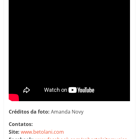
Créditos da foto:
Amanda Novy
Contatos:
Site:
www.betolani.com