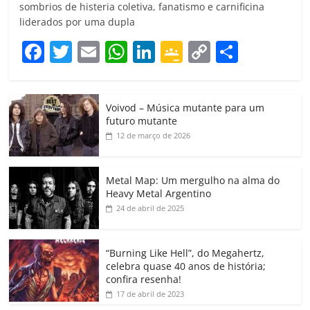
sombrios de histeria coletiva, fanatismo e carnificina
liderados por uma dupla
F
T
E
W
Li
G
C
C
a
w
m
h
n
o
o
o
c
itt
ai
at
k
o
p
m
Voivod – Música mutante para um
e
er
l
s
e
gl
y
p
futuro mutante
b
A
dI
e
Li
ar
12 de março de 2026
o
p
n
Cl
n
til
o
p
a
k
h
Metal Map: Um mergulho na alma do
Heavy Metal Argentino
k
ss
ar
24 de abril de 2025
ro
o
“Burning Like Hell”, do Megahertz,
m
celebra quase 40 anos de história;
confira resenha!
17 de abril de 2023