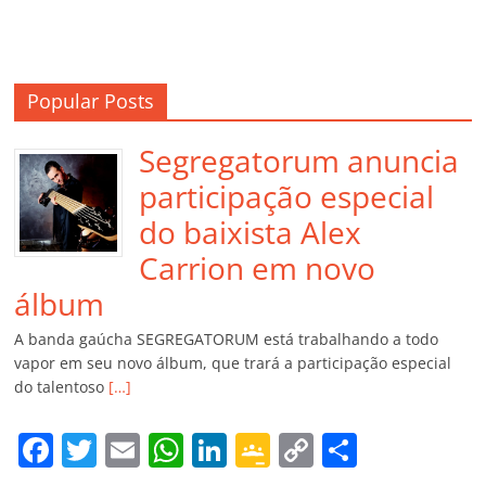
Popular Posts
Segregatorum anuncia
participação especial
do baixista Alex
Carrion em novo
álbum
A banda gaúcha SEGREGATORUM está trabalhando a todo
vapor em seu novo álbum, que trará a participação especial
do talentoso
[…]
F
T
E
W
Li
G
C
C
a
w
m
h
n
o
o
o