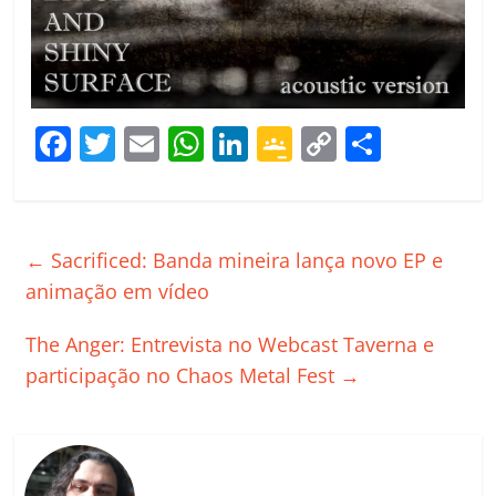
F
T
E
W
Li
G
C
C
a
w
m
h
n
o
o
o
c
itt
ai
at
k
o
p
m
e
er
l
s
e
gl
y
p
←
Sacrificed: Banda mineira lança novo EP e
b
A
dI
e
Li
ar
animação em vídeo
o
p
n
Cl
n
til
The Anger: Entrevista no Webcast Taverna e
o
p
a
k
h
participação no Chaos Metal Fest
→
k
ss
ar
ro
o