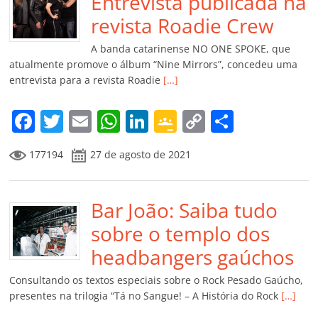
o
p
n
Cl
n
til
Entrevista publicada na
o
p
a
k
h
revista Roadie Crew
k
ss
ar
A banda catarinense NO ONE SPOKE, que
ro
atualmente promove o álbum “Nine Mirrors”, concedeu uma
entrevista para a revista Roadie
[…]
o
m
F
T
E
W
Li
G
C
C
a
w
m
h
n
o
o
o
177194
27 de agosto de 2021
c
itt
ai
at
k
o
p
m
e
er
l
s
e
gl
y
p
b
Bar João: Saiba tudo
A
dI
e
Li
ar
o
p
n
Cl
n
til
sobre o templo dos
o
p
a
k
h
headbangers gaúchos
k
ss
ar
Consultando os textos especiais sobre o Rock Pesado Gaúcho,
ro
presentes na trilogia “Tá no Sangue! – A História do Rock
[…]