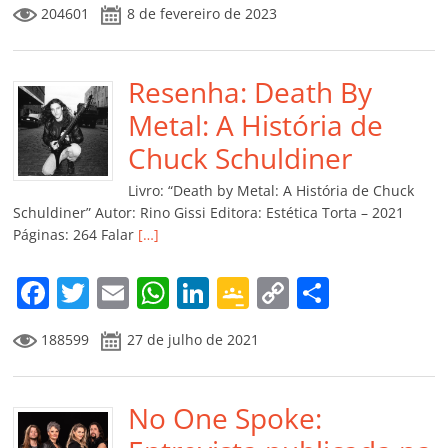
204601
8 de fevereiro de 2023
c
itt
ai
at
k
o
p
m
e
er
l
s
e
gl
y
p
b
Resenha: Death By
A
dI
e
Li
ar
o
p
n
Cl
n
til
Metal: A História de
o
p
a
k
h
Chuck Schuldiner
k
ss
ar
Livro: “Death by Metal: A História de Chuck
ro
Schuldiner” Autor: Rino Gissi Editora: Estética Torta – 2021
Páginas: 264 Falar
[…]
o
m
F
T
E
W
Li
G
C
C
a
w
m
h
n
o
o
o
188599
27 de julho de 2021
c
itt
ai
at
k
o
p
m
e
er
l
s
e
gl
y
p
b
No One Spoke:
A
dI
e
Li
ar