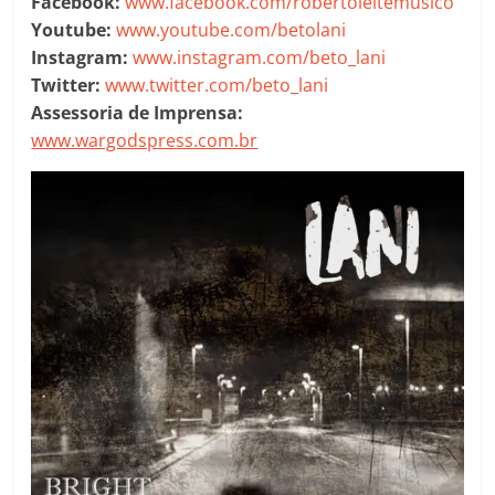
Facebook:
www.facebook.com/robertoleitemusico
Youtube:
www.youtube.com/betolani
Instagram:
www.instagram.com/beto_lani
Twitter:
www.twitter.com/beto_lani
Assessoria de Imprensa:
www.wargodspress.com.br