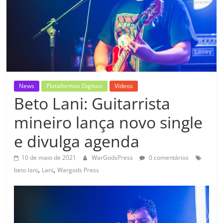
News
Plataformas Digitais
Vídeos
Beto Lani: Guitarrista
mineiro lança novo single
e divulga agenda
10 de maio de 2021
WarGodsPress
0 comentários
,
,
beto lani
Lani
Wargods Press