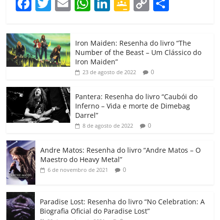
F
T
E
W
Li
G
C
C
a
w
m
h
n
o
o
o
c
itt
ai
at
k
o
p
m
Iron Maiden: Resenha do livro “The
e
er
l
s
e
gl
y
p
Number of the Beast – Um Clássico do
b
A
dI
e
Li
ar
Iron Maiden”
0
23 de agosto de 2022
o
p
n
Cl
n
til
o
p
a
k
h
Pantera: Resenha do livro “Caubói do
Inferno – Vida e morte de Dimebag
k
ss
ar
Darrel”
ro
0
8 de agosto de 2022
o
Andre Matos: Resenha do livro “Andre Matos – O
m
Maestro do Heavy Metal”
0
6 de novembro de 2021
Paradise Lost: Resenha do livro “No Celebration: A
Biografia Oficial do Paradise Lost”