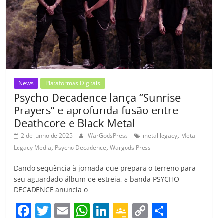
k
ss
ar
ro
o
m
News
Plataformas Digitais
Psycho Decadence lança “Sunrise
Prayers” e aprofunda fusão entre
Deathcore e Black Metal
,
2 de junho de 2025
WarGodsPress
metal legacy
Metal
,
,
Legacy Media
Psycho Decadence
Wargods Press
Dando sequência à jornada que prepara o terreno para
seu aguardado álbum de estreia, a banda PSYCHO
DECADENCE anuncia o
F
T
E
W
Li
G
C
C