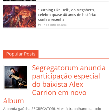
ro
o
“Burning Like Hell”, do Megahertz,
m
celebra quase 40 anos de história;
confira resenha!
17 de abril de 2023
Popular Posts
Segregatorum anuncia
participação especial
do baixista Alex
Carrion em novo
álbum
A banda gaúcha SEGREGATORUM está trabalhando a todo