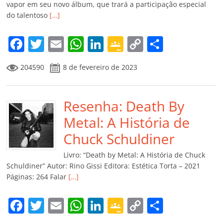
vapor em seu novo álbum, que trará a participação especial
do talentoso
[…]
F
T
E
W
Li
G
C
C
a
w
m
h
n
o
o
o
204590
8 de fevereiro de 2023
c
itt
ai
at
k
o
p
m
e
er
l
s
e
gl
y
p
b
Resenha: Death By
A
dI
e
Li
ar
o
p
n
Cl
n
til
Metal: A História de
o
p
a
k
h
Chuck Schuldiner
k
ss
ar
Livro: “Death by Metal: A História de Chuck
ro
Schuldiner” Autor: Rino Gissi Editora: Estética Torta – 2021
Páginas: 264 Falar
[…]
o
m
F
T
E
W
Li
G
C
C
a
w
m
h
n
o
o
o