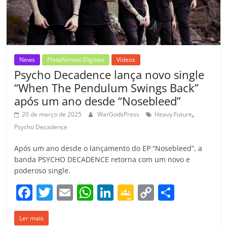
o
m
News
Plataformas Digitais
Vídeos
Psycho Decadence lança novo single
“When The Pendulum Swings Back”
após um ano desde “Nosebleed”
,
20 de março de 2025
WarGodsPress
Heavy.Future
Psycho Decadence
Após um ano desde o lançamento do EP “Nosebleed”, a
banda PSYCHO DECADENCE retorna com um novo e
poderoso single.
F
T
E
W
Li
G
C
C
a
w
m
h
n
o
o
o
Ler mais
c
itt
ai
at
k
o
p
m