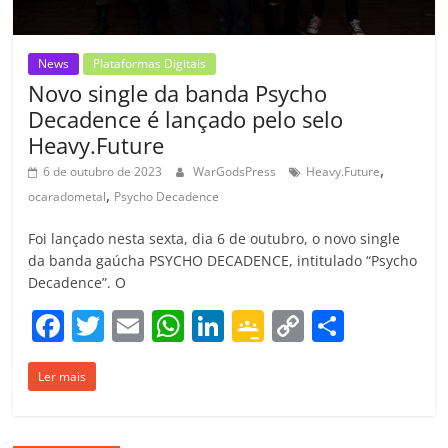
m
News
Plataformas Digitais
Novo single da banda Psycho
Decadence é lançado pelo selo
Heavy.Future
,
6 de outubro de 2023
WarGodsPress
Heavy.Future
,
ocaradometal
Psycho Decadence
Foi lançado nesta sexta, dia 6 de outubro, o novo single
da banda gaúcha PSYCHO DECADENCE, intitulado “Psycho
Decadence”. O
F
T
E
W
Li
G
C
C
a
w
m
h
n
o
o
o
Ler mais
c
itt
ai
at
k
o
p
m
e
er
l
s
e
gl
y
p