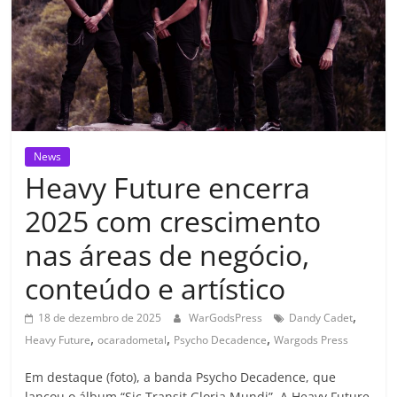
News
Heavy Future encerra
2025 com crescimento
nas áreas de negócio,
conteúdo e artístico
,
18 de dezembro de 2025
WarGodsPress
Dandy Cadet
,
,
,
Heavy Future
ocaradometal
Psycho Decadence
Wargods Press
Em destaque (foto), a banda Psycho Decadence, que
lançou o álbum “Sic Transit Gloria Mundi”. A Heavy Future