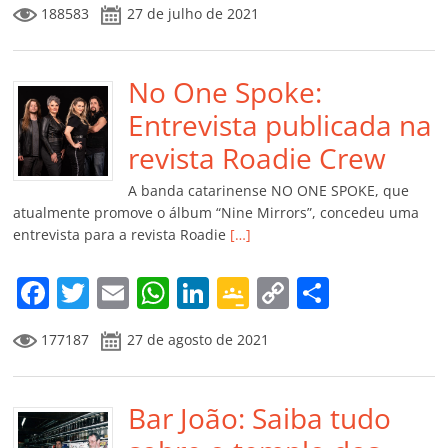
188583
27 de julho de 2021
c
itt
ai
at
k
o
p
m
e
er
l
s
e
gl
y
p
b
No One Spoke:
A
dI
e
Li
ar
o
p
n
Cl
n
til
Entrevista publicada na
o
p
a
k
h
revista Roadie Crew
k
ss
ar
A banda catarinense NO ONE SPOKE, que
ro
atualmente promove o álbum “Nine Mirrors”, concedeu uma
entrevista para a revista Roadie
[…]
o
m
F
T
E
W
Li
G
C
C
a
w
m
h
n
o
o
o
177187
27 de agosto de 2021
c
itt
ai
at
k
o
p
m
e
er
l
s
e
gl
y
p
b
Bar João: Saiba tudo
A
dI
e
Li
ar