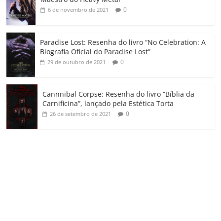
m
0
6 de novembro de 2021
Paradise Lost: Resenha do livro “No Celebration: A
Biografia Oficial do Paradise Lost”
0
29 de outubro de 2021
Cannnibal Corpse: Resenha do livro “Bíblia da
Carnificina”, lançado pela Estética Torta
0
26 de setembro de 2021