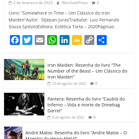
2 de fevereiro de 2023
WarGodsPress
0
Livro: “Somewhere In Time – Um Clássico do Iron
Maiden”Autor: Stjepan JurasTradutor: Luiz Fernando
Souza SpósitoEditora: Estética Torta – 2020Páginas:
F
T
E
W
Li
G
C
C
a
w
m
h
n
o
o
o
c
itt
ai
at
k
o
p
m
Iron Maiden: Resenha do livro “The
e
er
l
s
e
gl
y
p
Number of the Beast – Um Clássico do
b
A
dI
e
Li
ar
Iron Maiden”
0
23 de agosto de 2022
o
p
n
Cl
n
til
o
p
a
k
h
Pantera: Resenha do livro “Caubói do
Inferno – Vida e morte de Dimebag
k
ss
ar
Darrel”
ro
0
8 de agosto de 2022
o
Andre Matos: Resenha do livro “Andre Matos – O
Maestro do Heavy Metal”