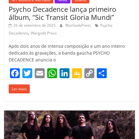
Psycho Decadence lança primeiro
álbum, “Sic Transit Gloria Mundi”
26 de setembro de 2025
WarGodsPress
Psycho
,
Decadence
Wargods Press
Após dois anos de intensa composição e um ano inteiro
dedicado às gravações, a banda gaúcha PSYCHO
DECADENCE anuncia o
F
T
E
W
Li
G
C
C
a
w
m
h
n
o
o
o
Ler mais
c
itt
ai
at
k
o
p
m
e
er
l
s
e
gl
y
p
b
A
dI
e
Li
ar
o
p
n
Cl
n
til
o
p
a
k
h