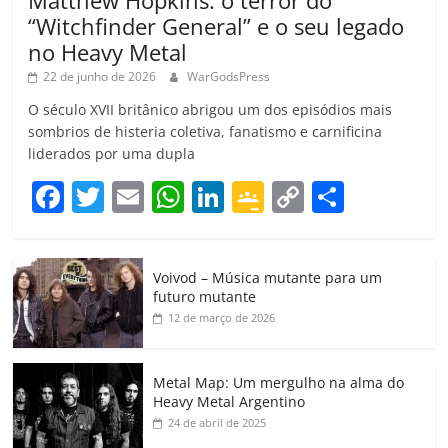
Matthew Hopkins: o terror do
“Witchfinder General” e o seu legado
no Heavy Metal
22 de junho de 2026
WarGodsPress
O século XVII britânico abrigou um dos episódios mais
sombrios de histeria coletiva, fanatismo e carnificina
liderados por uma dupla
F
T
E
W
Li
G
C
C
a
w
m
h
n
o
o
o
c
itt
ai
at
k
o
p
m
Voivod – Música mutante para um
e
er
l
s
e
gl
y
p
futuro mutante
b
A
dI
e
Li
ar
12 de março de 2026
o
p
n
Cl
n
til
o
p
a
k
h
Metal Map: Um mergulho na alma do
Heavy Metal Argentino
k
ss
ar
24 de abril de 2025