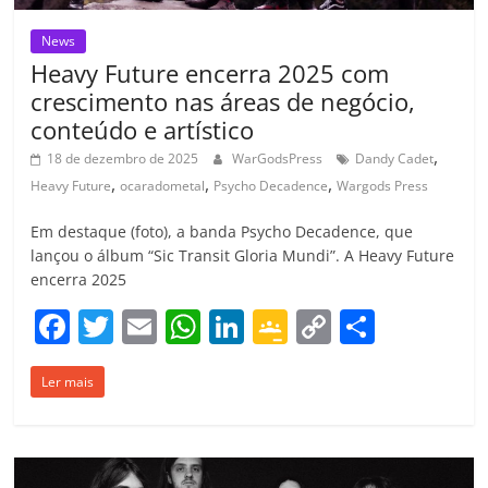
News
Heavy Future encerra 2025 com
crescimento nas áreas de negócio,
conteúdo e artístico
,
18 de dezembro de 2025
WarGodsPress
Dandy Cadet
,
,
,
Heavy Future
ocaradometal
Psycho Decadence
Wargods Press
Em destaque (foto), a banda Psycho Decadence, que
lançou o álbum “Sic Transit Gloria Mundi”. A Heavy Future
encerra 2025
F
T
E
W
Li
G
C
C
a
w
m
h
n
o
o
o
Ler mais
c
itt
ai
at
k
o
p
m
e
er
l
s
e
gl
y
p
b
A
dI
e
Li
ar