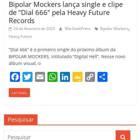
Bipolar Mockers lança single e clipe
de “Dial 666” pela Heavy Future
Records
,
24 de fevereiro de 2023
WarGodsPress
Bipolar Mockers
Heavy Future
“Dial 666” é o primeiro single do próximo álbum da
BIPOLAR MOCKERS, intitulado “Digital Hell”. Nesse novo
álbum visual, o
F
T
E
W
Li
G
C
C
a
w
m
h
n
o
o
o
Ler mais
c
itt
ai
at
k
o
p
m
e
er
l
s
e
gl
y
p
b
A
dI
e
Li
ar
Pesquisar
o
p
n
Cl
n
til
o
p
a
k
h