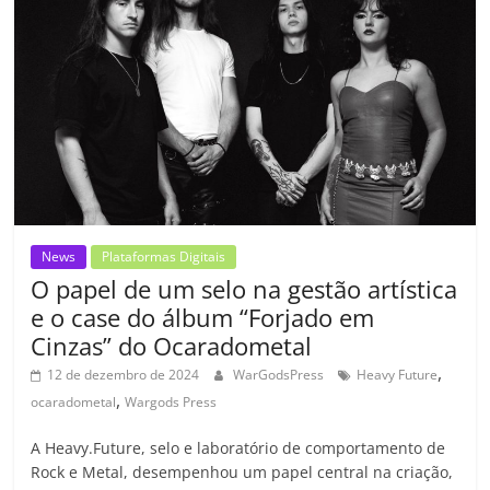
o
p
n
Cl
n
til
o
p
a
k
h
k
ss
ar
ro
o
m
News
Plataformas Digitais
O papel de um selo na gestão artística
e o case do álbum “Forjado em
Cinzas” do Ocaradometal
,
12 de dezembro de 2024
WarGodsPress
Heavy Future
,
ocaradometal
Wargods Press
A Heavy.Future, selo e laboratório de comportamento de
Rock e Metal, desempenhou um papel central na criação,