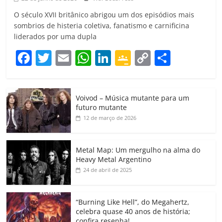
O século XVII britânico abrigou um dos episódios mais
sombrios de histeria coletiva, fanatismo e carnificina
liderados por uma dupla
F
T
E
W
Li
G
C
C
a
w
m
h
n
o
o
o
c
itt
ai
at
k
o
p
m
Voivod – Música mutante para um
e
er
l
s
e
gl
y
p
futuro mutante
b
A
dI
e
Li
ar
12 de março de 2026
o
p
n
Cl
n
til
o
p
a
k
h
Metal Map: Um mergulho na alma do
Heavy Metal Argentino
k
ss
ar
24 de abril de 2025
ro
o
“Burning Like Hell”, do Megahertz,
m
celebra quase 40 anos de história;
confira resenha!