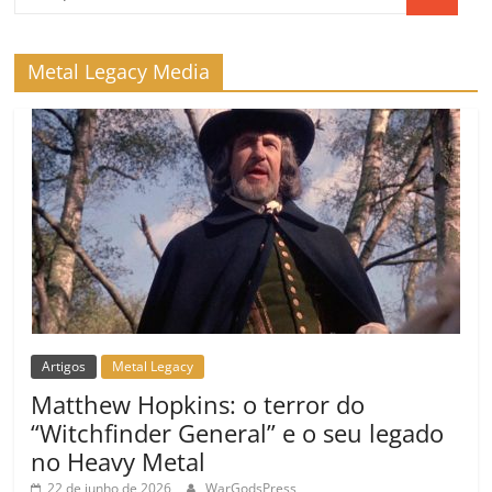
k
ss
ar
ro
Metal Legacy Media
o
m
Artigos
Metal Legacy
Matthew Hopkins: o terror do
“Witchfinder General” e o seu legado
no Heavy Metal
22 de junho de 2026
WarGodsPress