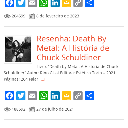
F
T
E
W
Li
G
C
C
a
w
m
h
n
o
o
o
204599
8 de fevereiro de 2023
c
itt
ai
at
k
o
p
m
e
er
l
s
e
gl
y
p
b
Resenha: Death By
A
dI
e
Li
ar
o
p
n
Cl
n
til
Metal: A História de
o
p
a
k
h
Chuck Schuldiner
k
ss
ar
Livro: “Death by Metal: A História de Chuck
ro
Schuldiner” Autor: Rino Gissi Editora: Estética Torta – 2021
Páginas: 264 Falar
[…]
o
m
F
T
E
W
Li
G
C
C
a
w
m
h
n
o
o
o
188592
27 de julho de 2021
c
itt
ai
at
k
o
p
m
e
er
l
s
e
gl
y
p