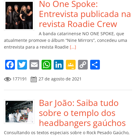
b
No One Spoke:
A
dI
e
Li
ar
o
p
n
Cl
n
til
Entrevista publicada na
o
p
a
k
h
revista Roadie Crew
k
ss
ar
A banda catarinense NO ONE SPOKE, que
ro
atualmente promove o álbum “Nine Mirrors”, concedeu uma
entrevista para a revista Roadie
[…]
o
m
F
T
E
W
Li
G
C
C
a
w
m
h
n
o
o
o
177191
27 de agosto de 2021
c
itt
ai
at
k
o
p
m
e
er
l
s
e
gl
y
p
b
Bar João: Saiba tudo
A
dI
e
Li
ar
o
p
n
Cl
n
til
sobre o templo dos
o
p
a
k
h
headbangers gaúchos
k
ss
ar
Consultando os textos especiais sobre o Rock Pesado Gaúcho,