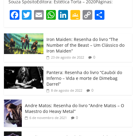
Souza SpósitoEditora: Estética Torta – 2020Páginas:
F
T
E
W
Li
G
C
C
a
w
m
h
n
o
o
o
c
itt
ai
at
k
o
p
m
Iron Maiden: Resenha do livro “The
e
er
l
s
e
gl
y
p
Number of the Beast – Um Clássico do
b
A
dI
e
Li
ar
Iron Maiden”
0
23 de agosto de 2022
o
p
n
Cl
n
til
o
p
a
k
h
Pantera: Resenha do livro “Caubói do
Inferno – Vida e morte de Dimebag
k
ss
ar
Darrel”
ro
0
8 de agosto de 2022
o
Andre Matos: Resenha do livro “Andre Matos – O
m
Maestro do Heavy Metal”
0
6 de novembro de 2021