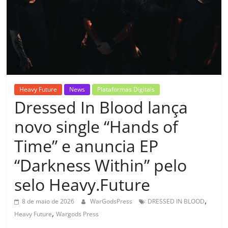
Heavy Future
News
Plataformas Digitais
Dressed In Blood lança
novo single “Hands of
Time” e anuncia EP
“Darkness Within” pelo
selo Heavy.Future
,
8 de maio de 2026
WarGodsPress
DRESSED IN BLOOD
,
Heavy Future
Wargods Press