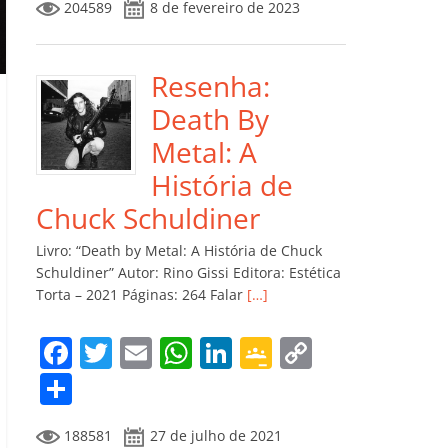
204589
8 de fevereiro de 2023
e
er
l
s
e
gl
y
m
b
A
dI
e
Li
p
o
p
n
Cl
n
ar
Resenha:
o
p
a
k
til
Death By
k
ss
h
Metal: A
ro
ar
História de
o
Chuck Schuldiner
m
Livro: “Death by Metal: A História de Chuck
Schuldiner” Autor: Rino Gissi Editora: Estética
Torta – 2021 Páginas: 264 Falar
[…]
F
T
E
W
Li
G
C
a
w
m
h
n
o
o
C
c
itt
ai
at
k
o
p
o
188581
27 de julho de 2021