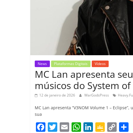
News
Plataformas Digitais
Vídeos
MC Lan apresenta seu
músicos do System of
12 de janeiro de 2026
WarGodsPress
Heavy.Fu
MC Lan apresenta “V3NOM Volume 1 – Eclipse”, 
sua
F
T
E
W
Li
G
C