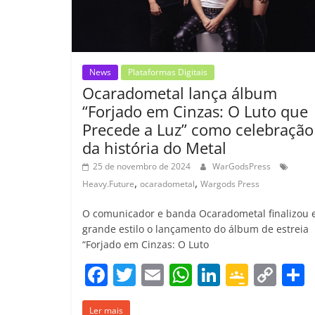
m
News
Plataformas Digitais
Ocaradometal lança álbum
“Forjado em Cinzas: O Luto que
Precede a Luz” como celebração
da história do Metal
25 de novembro de 2024
WarGodsPress
,
,
Heavy.Future
ocaradometal
Wargods Press
O comunicador e banda Ocaradometal finalizou
grande estilo o lançamento do álbum de estreia
“Forjado em Cinzas: O Luto
F
T
E
W
Li
G
C
a
w
m
h
n
o
o
Ler mais