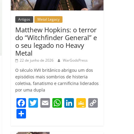
Artigos
Metal Legacy
Matthew Hopkins: o terror
do “Witchfinder General” e
o seu legado no Heavy
Metal
22 de junho de 2026
WarGodsPress
O século XVII britânico abrigou um dos
episódios mais sombrios de histeria
coletiva, fanatismo e carnificina liderados
por uma dupla
F
T
E
W
Li
G
C
a
w
m
h
n
o
o
C
c
itt
ai
at
k
o
p
o
e
er
l
s
e
gl
y
m