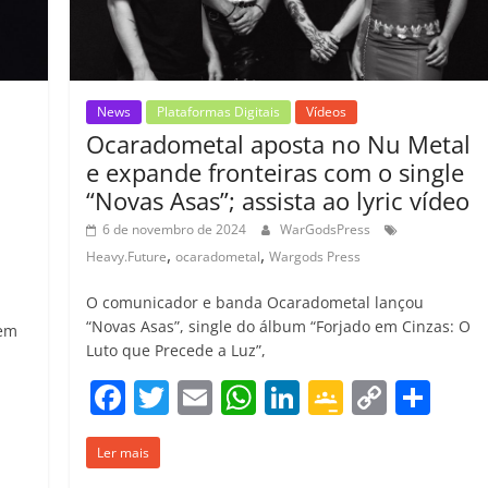
o
m
News
Plataformas Digitais
Vídeos
Ocaradometal aposta no Nu Metal
e expande fronteiras com o single
“Novas Asas”; assista ao lyric vídeo
6 de novembro de 2024
WarGodsPress
,
,
Heavy.Future
ocaradometal
Wargods Press
O comunicador e banda Ocaradometal lançou
“Novas Asas”, single do álbum “Forjado em Cinzas: O
 em
Luto que Precede a Luz”,
F
T
E
W
Li
G
C
C
C
a
w
m
h
n
o
o
o
o
Ler mais
c
itt
ai
at
k
o
p
m