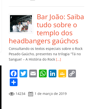
e
er
l
s
e
gl
y
m
b
A
dI
e
Li
p
o
p
n
Cl
n
ar
Bar João: Saiba
o
p
a
k
til
tudo sobre o
k
ss
h
templo dos
ro
ar
headbangers gaúchos
o
Consultando os textos especiais sobre o Rock
m
Pesado Gaúcho, presentes na trilogia “Tá no
Sangue! – A História do Rock
[…]
F
T
E
W
Li
G
C
a
w
m
h
n
o
o
C
c
itt
ai
at
k
o
p
o
14234
1 de março de 2019
e
er
l
s
e
gl
y
m
b
A
dI
e
Li
p