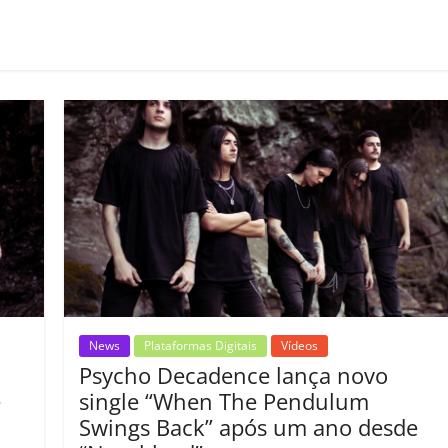
o
m
p
ar
il
h
ar
News
Plataformas Digitais
Vídeos
Psycho Decadence lança novo
e
single “When The Pendulum
Swings Back” após um ano desde