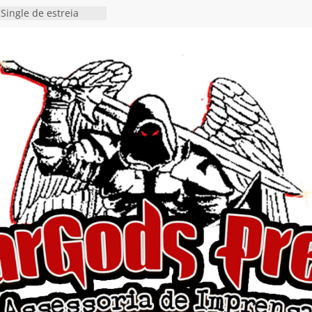
Single de estreia
” chega ao Spotify e
ia EP para o próximo
 vídeo de guitar & bass
de “Eclipse”, segundo
bum “Dreaming”
estiona a
o e a artificialidade
ingle e videoclipe de
ams”
nda gaúcha de Heavy
o debut “Hellforge”
 Single “Dead Flies
stá nas plataformas em
orge A. Romero