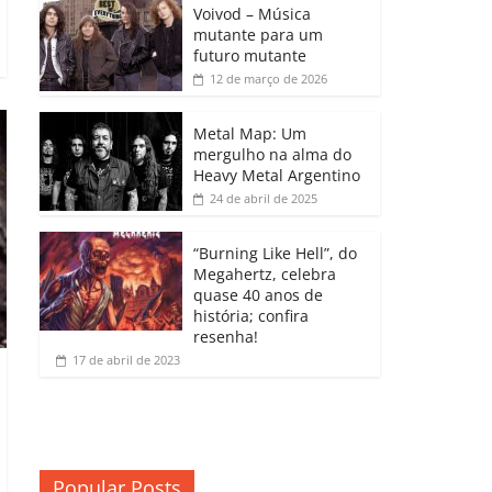
b
A
dI
e
Li
Voivod – Música
p
mutante para um
o
p
n
Cl
n
ar
futuro mutante
12 de março de 2026
o
p
a
k
til
k
ss
h
Metal Map: Um
ro
mergulho na alma do
ar
Heavy Metal Argentino
o
24 de abril de 2025
m
“Burning Like Hell”, do
Megahertz, celebra
quase 40 anos de
história; confira
resenha!
17 de abril de 2023
Popular Posts