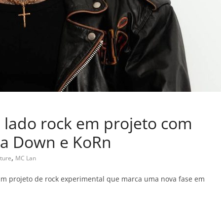
 lado rock em projeto com
 a Down e KoRn
,
ture
MC Lan
um projeto de rock experimental que marca uma nova fase em
C