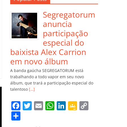
Segregatorum
anuncia
participação
especial do
baixista Alex Carrion
em novo álbum
A banda gaúcha SEGREGATORUM está
trabalhando a todo vapor em seu novo
álbum, que trará a participação especial do
talentoso
[…]
F
T
E
W
Li
G
C
a
w
m
h
n
o
o
C
c
itt
ai
at
k
o
p
o