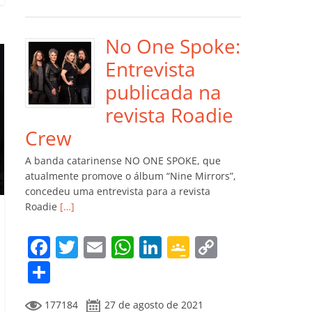
e
er
l
s
e
gl
y
m
b
A
dI
e
Li
p
o
p
n
Cl
n
ar
No One Spoke:
o
p
a
k
til
Entrevista
k
ss
h
publicada na
ro
ar
revista Roadie
o
Crew
m
A banda catarinense NO ONE SPOKE, que
atualmente promove o álbum “Nine Mirrors”,
concedeu uma entrevista para a revista
Roadie
[…]
F
T
E
W
Li
G
C
a
w
m
h
n
o
o
C
c
itt
ai
at
k
o
p
o
177184
27 de agosto de 2021