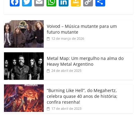
F
T
E
W
Li
G
C
C
a
w
m
h
n
o
o
o
c
itt
ai
at
k
o
p
m
Voivod – Música mutante para um
e
er
l
s
e
gl
y
p
futuro mutante
b
A
dI
e
Li
ar
12 de março de 2026
o
p
n
Cl
n
til
o
p
a
k
h
Metal Map: Um mergulho na alma do
Heavy Metal Argentino
k
ss
ar
24 de abril de 2025
ro
o
“Burning Like Hell”, do Megahertz,
m
celebra quase 40 anos de história;
confira resenha!
17 de abril de 2023