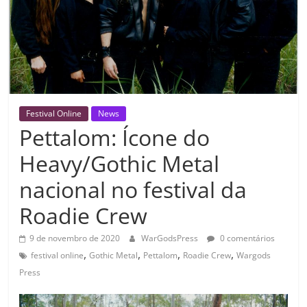
Festival Online
News
Pettalom: Ícone do
Heavy/Gothic Metal
nacional no festival da
Roadie Crew
9 de novembro de 2020
WarGodsPress
0 comentários
,
,
,
,
festival online
Gothic Metal
Pettalom
Roadie Crew
Wargods
Press