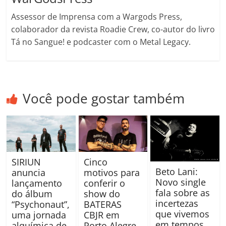
Assessor de Imprensa com a Wargods Press,
colaborador da revista Roadie Crew, co-autor do livro
Tá no Sangue! e podcaster com o Metal Legacy.
Você pode gostar também
SIRIUN
Cinco
Beto Lani:
anuncia
motivos para
Novo single
lançamento
conferir o
fala sobre as
do álbum
show do
incertezas
“Psychonaut”,
BATERAS
que vivemos
uma jornada
CBJR em
em tempos
alquímica de
Porto Alegre