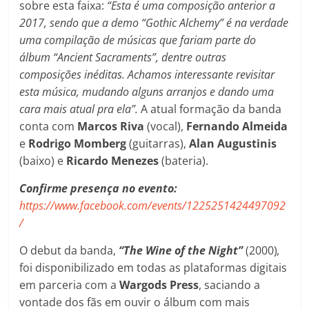
sobre esta faixa:
“Esta é uma composição anterior a
2017, sendo que a demo “Gothic Alchemy” é na verdade
uma compilação de músicas que fariam parte do
álbum “Ancient Sacraments”, dentre outras
composições inéditas. Achamos interessante revisitar
esta música, mudando alguns arranjos e dando uma
cara mais atual pra ela”.
A atual formação da banda
conta com
Marcos Riva
(vocal),
Fernando Almeida
e
Rodrigo Momberg
(guitarras),
Alan Augustinis
(baixo) e
Ricardo Menezes
(bateria).
Confirme presença no evento:
https://www.facebook.com/events/1225251424497092
/
O debut da banda,
“The Wine of the Night”
(2000)
,
foi disponibilizado em todas as plataformas digitais
em parceria com a
Wargods Press
, saciando a
vontade dos fãs em ouvir o álbum com mais