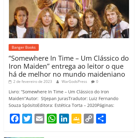
Banger Books
“Somewhere In Time – Um Clássico do
Iron Maiden” entrega ao leitor o que
há de melhor no mundo maideniano
2 de fevereiro de 2023
WarGodsPress
0
Livro: “Somewhere In Time – Um Clássico do Iron
Maiden”Autor: Stjepan JurasTradutor: Luiz Fernando
Souza SpósitoEditora: Estética Torta – 2020Páginas:
F
T
E
W
Li
G
C
C
a
w
m
h
n
o
o
o