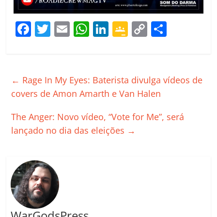
F
T
E
W
Li
G
C
C
a
w
m
h
n
o
o
o
c
itt
ai
at
k
o
p
m
e
er
l
s
e
gl
y
p
←
Rage In My Eyes: Baterista divulga vídeos de
b
A
dI
e
Li
ar
covers de Amon Amarth e Van Halen
o
p
n
Cl
n
til
The Anger: Novo vídeo, “Vote for Me”, será
o
p
a
k
h
lançado no dia das eleições
→
k
ss
ar
ro
o
m
WarGodsPress