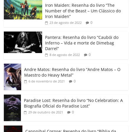
c
itt
ai
at
k
o
p
m
Iron Maiden: Resenha do livro “The
e
er
l
s
e
gl
y
p
Number of the Beast – Um Clássico do
b
A
dI
e
Li
ar
Iron Maiden”
0
23 de agosto de 2022
o
p
n
Cl
n
til
o
p
a
k
h
Pantera: Resenha do livro “Caubói do
Inferno – Vida e morte de Dimebag
k
ss
ar
Darrel”
ro
0
8 de agosto de 2022
o
Andre Matos: Resenha do livro “Andre Matos – O
m
Maestro do Heavy Metal”
0
6 de novembro de 2021
Paradise Lost: Resenha do livro “No Celebration: A
Biografia Oficial do Paradise Lost”
0
29 de outubro de 2021
Cannnibal Corpse: Resenha do livro “Bíblia da