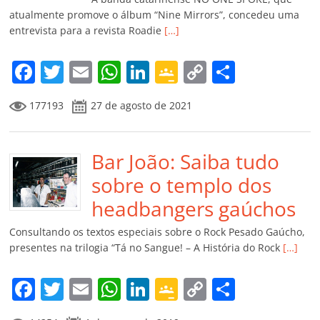
ro
atualmente promove o álbum “Nine Mirrors”, concedeu uma
entrevista para a revista Roadie
[…]
o
m
F
T
E
W
Li
G
C
C
a
w
m
h
n
o
o
o
177193
27 de agosto de 2021
c
itt
ai
at
k
o
p
m
e
er
l
s
e
gl
y
p
b
Bar João: Saiba tudo
A
dI
e
Li
ar
o
p
n
Cl
n
til
sobre o templo dos
o
p
a
k
h
headbangers gaúchos
k
ss
ar
Consultando os textos especiais sobre o Rock Pesado Gaúcho,
ro
presentes na trilogia “Tá no Sangue! – A História do Rock
[…]
o
F
T
E
W
Li
G
C
C
m
a
w
m
h
n
o
o
o