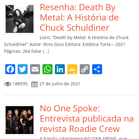
b
Resenha: Death By
A
dI
e
Li
ar
o
p
n
Cl
n
til
Metal: A História de
o
p
a
k
h
Chuck Schuldiner
k
ss
ar
Livro: “Death by Metal: A História de Chuck
ro
Schuldiner” Autor: Rino Gissi Editora: Estética Torta – 2021
Páginas: 264 Falar
[…]
o
m
F
T
E
W
Li
G
C
C
a
w
m
h
n
o
o
o
188595
27 de julho de 2021
c
itt
ai
at
k
o
p
m
e
er
l
s
e
gl
y
p
b
No One Spoke:
A
dI
e
Li
ar
o
p
n
Cl
n
til
Entrevista publicada na
o
p
a
k
h
revista Roadie Crew
k
ss
ar
A banda catarinense NO ONE SPOKE, que