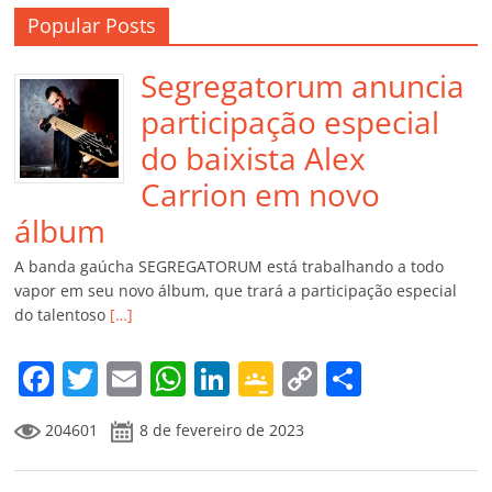
Popular Posts
Segregatorum anuncia
participação especial
do baixista Alex
Carrion em novo
álbum
A banda gaúcha SEGREGATORUM está trabalhando a todo
vapor em seu novo álbum, que trará a participação especial
do talentoso
[…]
F
T
E
W
Li
G
C
C
a
w
m
h
n
o
o
o
204601
8 de fevereiro de 2023
c
itt
ai
at
k
o
p
m
e
er
l
s
e
gl
y
p