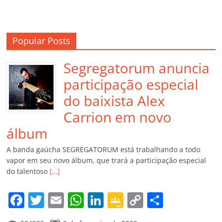
Popular Posts
Segregatorum anuncia
participação especial
do baixista Alex
Carrion em novo
álbum
A banda gaúcha SEGREGATORUM está trabalhando a todo
vapor em seu novo álbum, que trará a participação especial
do talentoso
[…]
F
T
E
W
Li
G
C
C
a
w
m
h
n
o
o
o