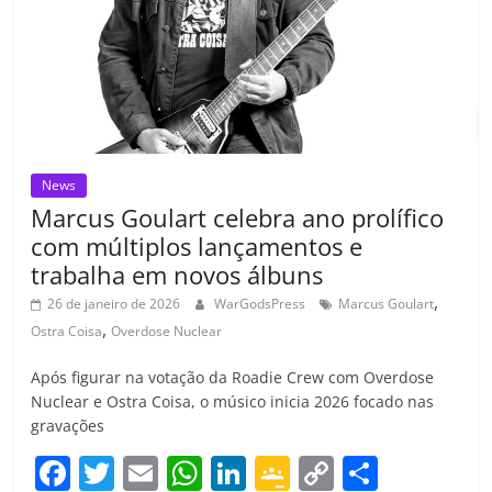
k
ss
ar
ro
o
m
News
Marcus Goulart celebra ano prolífico
com múltiplos lançamentos e
trabalha em novos álbuns
,
26 de janeiro de 2026
WarGodsPress
Marcus Goulart
,
Ostra Coisa
Overdose Nuclear
Após figurar na votação da Roadie Crew com Overdose
Nuclear e Ostra Coisa, o músico inicia 2026 focado nas
gravações
F
T
E
W
Li
G
C
C