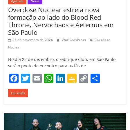
Agenda
News
Overdose Nuclear estreia nova
formação ao lado do Blood Red
Throne, Nervochaos e Aeternus em
São Paulo
25 de novembro de 2024
WarGodsPress
Overdose
Nuclear
No dia 22 de dezembro, o Fabrique Club, em São Paulo,
será o ponto de encontro para os fãs de
F
T
E
W
Li
G
C
C
a
w
m
h
n
o
o
o
Ler mais
c
itt
ai
at
k
o
p
m
e
er
l
s
e
gl
y
p
b
A
dI
e
Li
ar
o
p
n
Cl
n
til