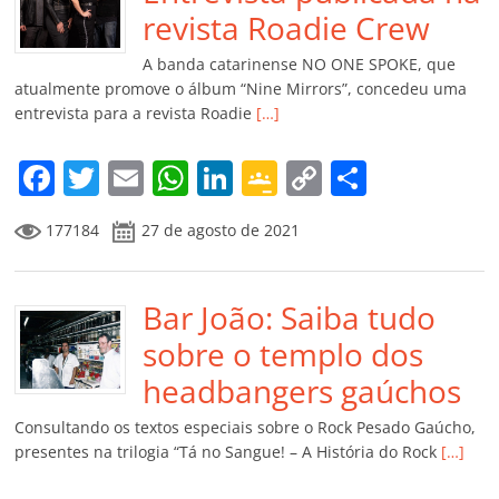
o
p
a
k
h
revista Roadie Crew
k
ss
ar
A banda catarinense NO ONE SPOKE, que
ro
atualmente promove o álbum “Nine Mirrors”, concedeu uma
entrevista para a revista Roadie
[…]
o
m
F
T
E
W
Li
G
C
C
a
w
m
h
n
o
o
o
177184
27 de agosto de 2021
c
itt
ai
at
k
o
p
m
e
er
l
s
e
gl
y
p
b
Bar João: Saiba tudo
A
dI
e
Li
ar
o
p
n
Cl
n
til
sobre o templo dos
o
p
a
k
h
headbangers gaúchos
k
ss
ar
Consultando os textos especiais sobre o Rock Pesado Gaúcho,
ro
presentes na trilogia “Tá no Sangue! – A História do Rock
[…]
o