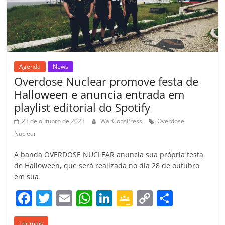
k
ss
ar
ro
o
m
Agenda
News
Overdose Nuclear promove festa de
Halloween e anuncia entrada em
playlist editorial do Spotify
23 de outubro de 2023
WarGodsPress
Overdose
Nuclear
A banda OVERDOSE NUCLEAR anuncia sua própria festa
de Halloween, que será realizada no dia 28 de outubro
em sua
F
T
E
W
Li
G
C
C
a
w
m
h
n
o
o
o
Ler mais