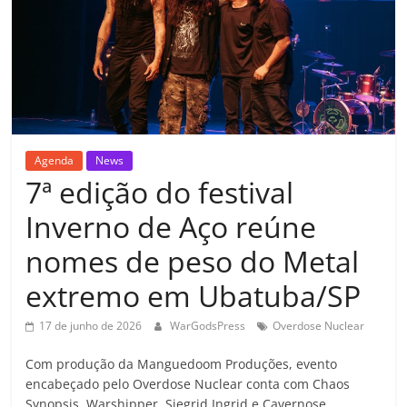
Agenda
News
7ª edição do festival
Inverno de Aço reúne
nomes de peso do Metal
extremo em Ubatuba/SP
17 de junho de 2026
WarGodsPress
Overdose Nuclear
Com produção da Manguedoom Produções, evento
encabeçado pelo Overdose Nuclear conta com Chaos
Synopsis, Warshipper, Siegrid Ingrid e Cavernose