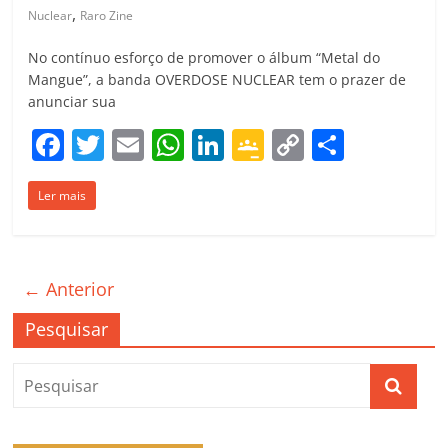
,
Nuclear
Raro Zine
No contínuo esforço de promover o álbum “Metal do
Mangue”, a banda OVERDOSE NUCLEAR tem o prazer de
anunciar sua
F
T
E
W
Li
G
C
C
a
w
m
h
n
o
o
o
Ler mais
c
itt
ai
at
k
o
p
m
e
er
l
s
e
gl
y
p
b
A
dI
e
Li
ar
← Anterior
o
p
n
Cl
n
til
o
p
a
k
h
Pesquisar
k
ss
ar
ro
o