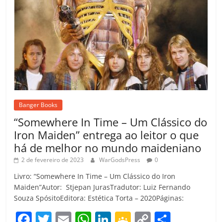
Banger Books
“Somewhere In Time – Um Clássico do
Iron Maiden” entrega ao leitor o que
há de melhor no mundo maideniano
2 de fevereiro de 2023
WarGodsPress
0
Livro: “Somewhere In Time – Um Clássico do Iron
Maiden”Autor: Stjepan JurasTradutor: Luiz Fernando
Souza SpósitoEditora: Estética Torta – 2020Páginas:
F
T
E
W
Li
G
C
C