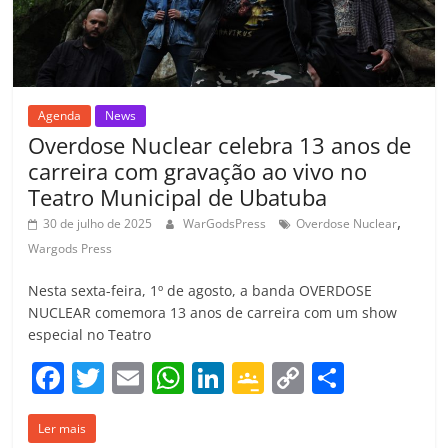
o
m
Agenda
News
Overdose Nuclear celebra 13 anos de
carreira com gravação ao vivo no
Teatro Municipal de Ubatuba
,
30 de julho de 2025
WarGodsPress
Overdose Nuclear
Wargods Press
Nesta sexta-feira, 1º de agosto, a banda OVERDOSE
NUCLEAR comemora 13 anos de carreira com um show
especial no Teatro
F
T
E
W
Li
G
C
C
a
w
m
h
n
o
o
o
Ler mais
c
itt
ai
at
k
o
p
m