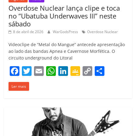
Overdose Nuclear lança clipe e toca
no “Ubatuba Underwaves III” neste
sábado
8 de abril de 2026
WarGodsPress
Overdose Nuclear
Videoclipe de “Metal do Mangue” antecede apresentação
ao lado das bandas Apnea e Cavernose Morfética. O
circuito underground do Litoral
F
T
E
W
Li
G
C
C
a
w
m
h
n
o
o
o
Ler mais
c
itt
ai
at
k
o
p
m
e
er
l
s
e
gl
y
p
b
A
dI
e
Li
ar
o
p
n
Cl
n
til
o
p
a
k
h