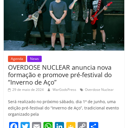
o
p
a
k
h
k
ss
ar
ro
o
m
Agenda
News
OVERDOSE NUCLEAR anuncia nova
formação e promove pré-festival do
“Inverno de Aço”
29 de maio de 2024
WarGodsPress
Overdose Nuclear
Será realizado no próximo sábado, dia 1º de junho, uma
edição pré-festival do “Inverno de Aço”, tradicional evento
organizado pela
F
T
E
W
Li
G
C
C