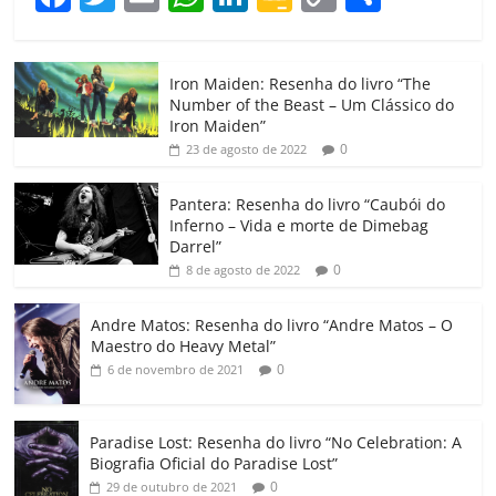
a
w
m
h
n
o
o
o
c
itt
ai
at
k
o
p
m
Iron Maiden: Resenha do livro “The
e
er
l
s
e
gl
y
p
Number of the Beast – Um Clássico do
b
A
dI
e
Li
ar
Iron Maiden”
0
23 de agosto de 2022
o
p
n
Cl
n
til
o
p
a
k
h
Pantera: Resenha do livro “Caubói do
Inferno – Vida e morte de Dimebag
k
ss
ar
Darrel”
ro
0
8 de agosto de 2022
o
Andre Matos: Resenha do livro “Andre Matos – O
m
Maestro do Heavy Metal”
0
6 de novembro de 2021
Paradise Lost: Resenha do livro “No Celebration: A
Biografia Oficial do Paradise Lost”
0
29 de outubro de 2021