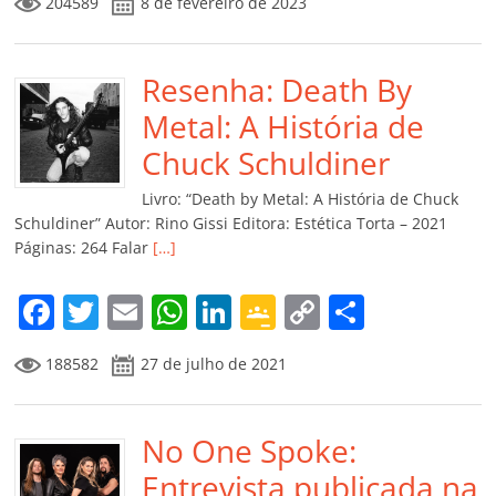
204589
8 de fevereiro de 2023
c
itt
ai
at
k
o
p
m
e
er
l
s
e
gl
y
p
b
Resenha: Death By
A
dI
e
Li
ar
o
p
n
Cl
n
til
Metal: A História de
o
p
a
k
h
Chuck Schuldiner
k
ss
ar
Livro: “Death by Metal: A História de Chuck
ro
Schuldiner” Autor: Rino Gissi Editora: Estética Torta – 2021
Páginas: 264 Falar
[…]
o
m
F
T
E
W
Li
G
C
C
a
w
m
h
n
o
o
o
188582
27 de julho de 2021
c
itt
ai
at
k
o
p
m
e
er
l
s
e
gl
y
p
b
No One Spoke:
A
dI
e
Li
ar
o
p
n
Cl
n
til
Entrevista publicada na