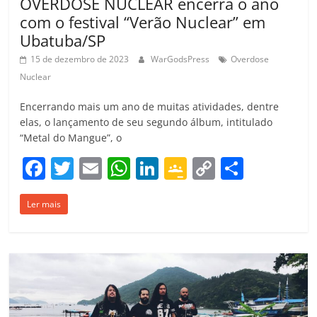
OVERDOSE NUCLEAR encerra o ano
com o festival “Verão Nuclear” em
Ubatuba/SP
15 de dezembro de 2023
WarGodsPress
Overdose
Nuclear
Encerrando mais um ano de muitas atividades, dentre
elas, o lançamento de seu segundo álbum, intitulado
“Metal do Mangue”, o
F
T
E
W
Li
G
C
C
a
w
m
h
n
o
o
o
Ler mais
c
itt
ai
at
k
o
p
m
e
er
l
s
e
gl
y
p
b
A
dI
e
Li
ar
o
p
n
Cl
n
til
o
p
a
k
h