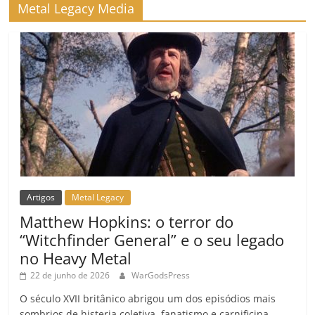
m
Metal Legacy Media
Artigos
Metal Legacy
Matthew Hopkins: o terror do
“Witchfinder General” e o seu legado
no Heavy Metal
22 de junho de 2026
WarGodsPress
O século XVII britânico abrigou um dos episódios mais
sombrios de histeria coletiva, fanatismo e carnificina