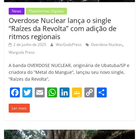
News
Plataformas Digitais
Overdose Nuclear lança o single
“Raízes da Revolta” com adição de
ritmos regionais
,
2 de junho de 2025
WarGodsPress
Overdose Nuclear
Wargods Press
A banda OVERDOSE NUCLEAR, originária de Ubatuba/SP e
criadora do “Metal do Mangue”, lançou seu novo single,
“Raízes da Revolta”,
F
T
E
W
Li
G
C
C
a
w
m
h
n
o
o
o
Ler mais
c
itt
ai
at
k
o
p
m
e
er
l
s
e
gl
y
p
b
A
dI
e
Li
ar