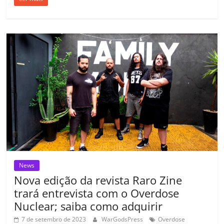
c
itt
ai
at
k
o
p
m
e
er
l
s
e
gl
y
p
b
A
dI
e
Li
ar
o
p
n
Cl
n
til
o
p
a
k
h
k
ss
ar
ro
o
m
News
Nova edição da revista Raro Zine
trará entrevista com o Overdose
Nuclear; saiba como adquirir
7 de setembro de 2023
WarGodsPress
Overdose