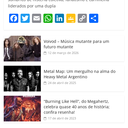
liderados por uma dupla
F
T
E
W
Li
G
C
C
a
w
m
h
n
o
o
o
c
itt
ai
at
k
o
p
m
Voivod – Música mutante para um
e
er
l
s
e
gl
y
p
futuro mutante
b
A
dI
e
Li
ar
12 de março de 2026
o
p
n
Cl
n
til
o
p
a
k
h
Metal Map: Um mergulho na alma do
Heavy Metal Argentino
k
ss
ar
24 de abril de 2025
ro
o
“Burning Like Hell”, do Megahertz,
m
celebra quase 40 anos de história;
confira resenha!
17 de abril de 2023