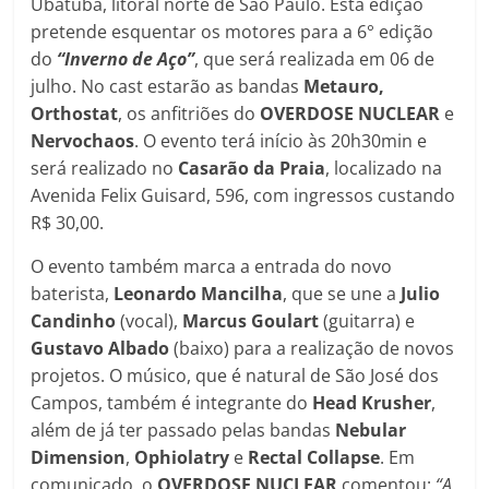
Ubatuba, litoral norte de São Paulo. Esta edição
pretende esquentar os motores para a 6° edição
do
“Inverno de Aço”
, que será realizada em 06 de
julho. No cast estarão as bandas
Metauro,
Orthostat
, os anfitriões do
OVERDOSE NUCLEAR
e
Nervochaos
. O evento terá início às 20h30min e
será realizado no
Casarão da Praia
, localizado na
Avenida Felix Guisard, 596, com ingressos custando
R$ 30,00.
O evento também marca a entrada do novo
baterista,
Leonardo Mancilha
, que se une a
Julio
Candinho
(vocal),
Marcus Goulart
(guitarra) e
Gustavo Albado
(baixo) para a realização de novos
projetos. O músico, que é natural de São José dos
Campos, também é integrante do
Head Krusher
,
além de já ter passado pelas bandas
Nebular
Dimension
,
Ophiolatry
e
Rectal Collapse
. Em
comunicado, o
OVERDOSE NUCLEAR
comentou:
“A