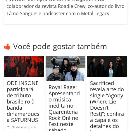
colaborador da revista Roadie Crew, co-autor do livro
Tá no Sangue! e podcaster com o Metal Legacy.
Você pode gostar também
ODE INSONE
Sacrificed
Royal Rage:
participará
revela arte do
Apresentand
de tributo
single “Agony
o música
brasileiro à
(Where Lie
inédita no
banda
Doesn’t
Quarentena
dinamarques
Rest)”; confira
Rock Online
a SATURNUS
a capa e os
Fest neste
detalhes do
28 de março de
sábado