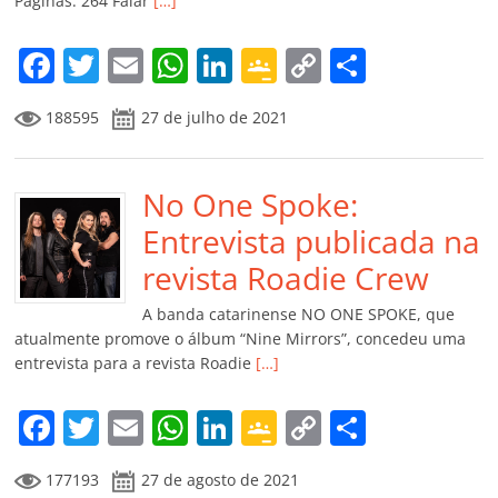
Páginas: 264 Falar
[…]
o
m
F
T
E
W
Li
G
C
C
a
w
m
h
n
o
o
o
188595
27 de julho de 2021
c
itt
ai
at
k
o
p
m
e
er
l
s
e
gl
y
p
b
No One Spoke:
A
dI
e
Li
ar
o
p
n
Cl
n
til
Entrevista publicada na
o
p
a
k
h
revista Roadie Crew
k
ss
ar
A banda catarinense NO ONE SPOKE, que
ro
atualmente promove o álbum “Nine Mirrors”, concedeu uma
entrevista para a revista Roadie
[…]
o
m
F
T
E
W
Li
G
C
C
a
w
m
h
n
o
o
o
177193
27 de agosto de 2021