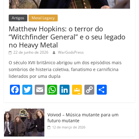
Artigos
Metal Legacy
Matthew Hopkins: o terror do
“Witchfinder General” e o seu legado
no Heavy Metal
22 de junho de 2026
WarGodsPress
O século XVII britânico abrigou um dos episódios mais
sombrios de histeria coletiva, fanatismo e carnificina
liderados por uma dupla
F
T
E
W
Li
G
C
C
a
w
m
h
n
o
o
o
c
itt
ai
at
k
o
p
m
Voivod – Música mutante para um
e
er
l
s
e
gl
y
p
futuro mutante
b
A
dI
e
Li
ar
12 de março de 2026