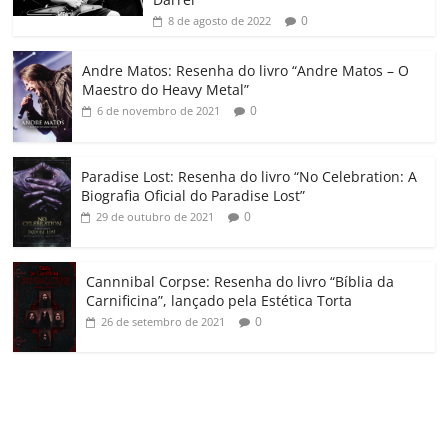
ro
0
8 de agosto de 2022
o
Andre Matos: Resenha do livro “Andre Matos – O
m
Maestro do Heavy Metal”
0
6 de novembro de 2021
Paradise Lost: Resenha do livro “No Celebration: A
Biografia Oficial do Paradise Lost”
0
29 de outubro de 2021
Cannnibal Corpse: Resenha do livro “Bíblia da
Carnificina”, lançado pela Estética Torta
0
26 de setembro de 2021