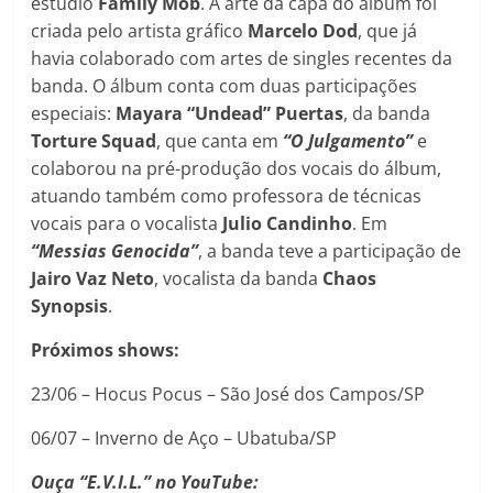
estúdio
Family Mob
. A arte da capa do álbum foi
criada pelo artista gráfico
Marcelo Dod
, que já
havia colaborado com artes de singles recentes da
banda. O álbum conta com duas participações
especiais:
Mayara “Undead” Puertas
, da banda
Torture Squad
, que canta em
“O Julgamento”
e
colaborou na pré-produção dos vocais do álbum,
atuando também como professora de técnicas
vocais para o vocalista
Julio Candinho
. Em
“Messias Genocida”
, a banda teve a participação de
Jairo Vaz Neto
, vocalista da banda
Chaos
Synopsis
.
Próximos shows:
23/06 – Hocus Pocus – São José dos Campos/SP
06/07 – Inverno de Aço – Ubatuba/SP
Ouça “E.V.I.L.” no YouTube: