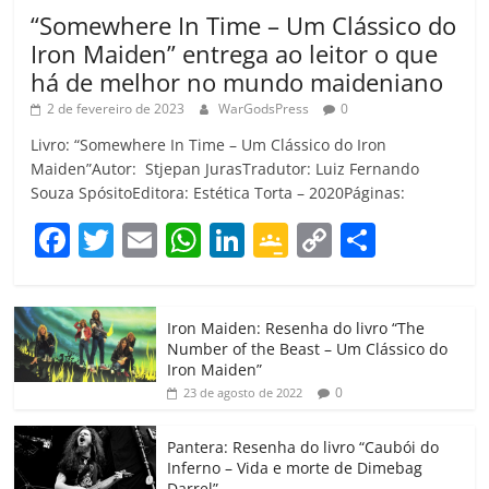
“Somewhere In Time – Um Clássico do
Iron Maiden” entrega ao leitor o que
há de melhor no mundo maideniano
2 de fevereiro de 2023
WarGodsPress
0
Livro: “Somewhere In Time – Um Clássico do Iron
Maiden”Autor: Stjepan JurasTradutor: Luiz Fernando
Souza SpósitoEditora: Estética Torta – 2020Páginas:
F
T
E
W
Li
G
C
C
a
w
m
h
n
o
o
o
c
itt
ai
at
k
o
p
m
Iron Maiden: Resenha do livro “The
e
er
l
s
e
gl
y
p
Number of the Beast – Um Clássico do
b
A
dI
e
Li
ar
Iron Maiden”
0
23 de agosto de 2022
o
p
n
Cl
n
til
o
p
a
k
h
Pantera: Resenha do livro “Caubói do
Inferno – Vida e morte de Dimebag
k
ss
ar
Darrel”