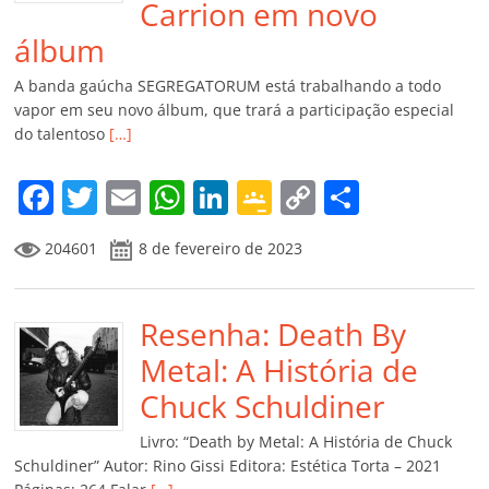
Carrion em novo
álbum
A banda gaúcha SEGREGATORUM está trabalhando a todo
vapor em seu novo álbum, que trará a participação especial
do talentoso
[…]
F
T
E
W
Li
G
C
C
a
w
m
h
n
o
o
o
204601
8 de fevereiro de 2023
c
itt
ai
at
k
o
p
m
e
er
l
s
e
gl
y
p
b
Resenha: Death By
A
dI
e
Li
ar
o
p
n
Cl
n
til
Metal: A História de
o
p
a
k
h
Chuck Schuldiner
k
ss
ar
Livro: “Death by Metal: A História de Chuck
ro
Schuldiner” Autor: Rino Gissi Editora: Estética Torta – 2021