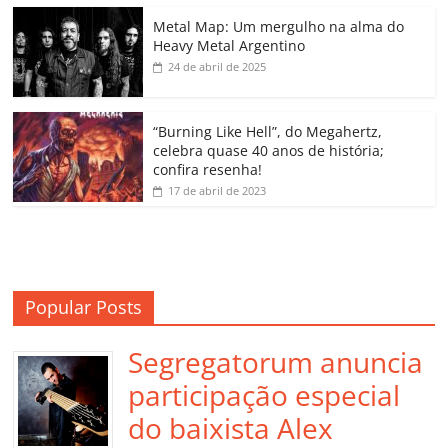
o
p
n
Cl
n
til
o
p
a
k
h
Metal Map: Um mergulho na alma do
Heavy Metal Argentino
k
ss
ar
24 de abril de 2025
ro
o
“Burning Like Hell”, do Megahertz,
m
celebra quase 40 anos de história;
confira resenha!
17 de abril de 2023
Popular Posts
Segregatorum anuncia
participação especial
do baixista Alex