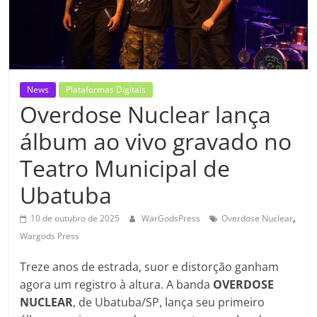
News
Plataformas Digitais
Overdose Nuclear lança
álbum ao vivo gravado no
Teatro Municipal de
Ubatuba
,
10 de outubro de 2025
WarGodsPress
Overdose Nuclear
Wargods Press
Treze anos de estrada, suor e distorção ganham
agora um registro à altura. A banda
OVERDOSE
NUCLEAR
, de Ubatuba/SP, lança seu primeiro