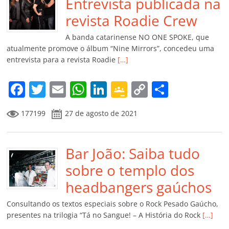
o
p
n
Cl
n
til
Entrevista publicada na
o
p
a
k
h
revista Roadie Crew
k
ss
ar
A banda catarinense NO ONE SPOKE, que
ro
atualmente promove o álbum “Nine Mirrors”, concedeu uma
entrevista para a revista Roadie
[…]
o
m
F
T
E
W
Li
G
C
C
a
w
m
h
n
o
o
o
177199
27 de agosto de 2021
c
itt
ai
at
k
o
p
m
e
er
l
s
e
gl
y
p
b
Bar João: Saiba tudo
A
dI
e
Li
ar
o
p
n
Cl
n
til
sobre o templo dos
o
p
a
k
h
headbangers gaúchos
k
ss
ar
Consultando os textos especiais sobre o Rock Pesado Gaúcho,
ro
presentes na trilogia “Tá no Sangue! – A História do Rock
[…]