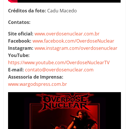
Créditos da foto:
Cadu Macedo
Contatos:
Site oficial:
www.overdosenuclear.com.br
Facebook:
www.facebook.com/OverdoseNuclear
Instagram:
www.instagram.com/overdosenuclear
YouTube:
https://www.youtube.com/OverdoseNuclearTV
E-mail:
contato@overdosenuclear.com
Assessoria de Imprensa:
www.wargodspress.com.br