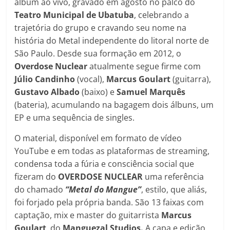
álbum ao vivo, gravado em agosto no palco do
Teatro Municipal de Ubatuba
, celebrando a
trajetória do grupo e cravando seu nome na
história do Metal independente do litoral norte de
São Paulo. Desde sua formação em 2012, o
Overdose Nuclear
atualmente segue firme com
Júlio Candinho
(vocal),
Marcus
Goulart
(guitarra),
Gustavo
Albado
(baixo) e
Samuel
Marquês
(bateria), acumulando na bagagem dois álbuns, um
EP e uma sequência de singles.
O material, disponível em formato de vídeo
YouTube e em todas as plataformas de streaming,
condensa toda a fúria e consciência social que
fizeram do
OVERDOSE NUCLEAR
uma referência
do chamado
“Metal do Mangue”
, estilo, que aliás,
foi forjado pela própria banda. São 13 faixas com
captação, mix e master do guitarrista
Marcus
Goulart
, do
Manguezal Studios.
A capa e edição