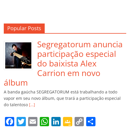
Popular Posts
Segregatorum anuncia
participação especial
do baixista Alex
Carrion em novo
álbum
A banda gaúcha SEGREGATORUM está trabalhando a todo
vapor em seu novo álbum, que trará a participação especial
do talentoso
[…]
F
T
E
W
Li
G
C
C