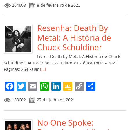
a
w
m
h
n
o
o
o
204608
8 de fevereiro de 2023
c
itt
ai
at
k
o
p
m
e
er
l
s
e
gl
y
p
b
Resenha: Death By
A
dI
e
Li
ar
o
p
n
Cl
n
til
Metal: A História de
o
p
a
k
h
Chuck Schuldiner
k
ss
ar
Livro: “Death by Metal: A História de Chuck
ro
Schuldiner” Autor: Rino Gissi Editora: Estética Torta – 2021
Páginas: 264 Falar
[…]
o
m
F
T
E
W
Li
G
C
C
a
w
m
h
n
o
o
o
188602
27 de julho de 2021
c
itt
ai
at
k
o
p
m
e
er
l
s
e
gl
y
p
b
No One Spoke:
A
dI
e
Li
ar