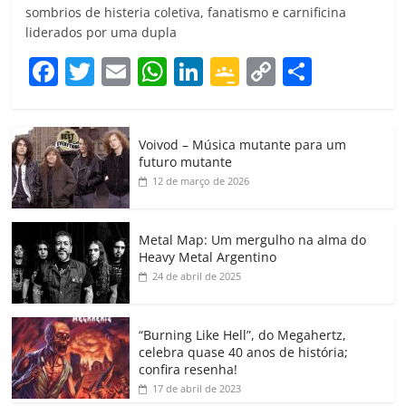
sombrios de histeria coletiva, fanatismo e carnificina
liderados por uma dupla
F
T
E
W
Li
G
C
C
a
w
m
h
n
o
o
o
c
itt
ai
at
k
o
p
m
Voivod – Música mutante para um
e
er
l
s
e
gl
y
p
futuro mutante
b
A
dI
e
Li
ar
12 de março de 2026
o
p
n
Cl
n
til
o
p
a
k
h
Metal Map: Um mergulho na alma do
Heavy Metal Argentino
k
ss
ar
24 de abril de 2025
ro
o
“Burning Like Hell”, do Megahertz,
m
celebra quase 40 anos de história;
confira resenha!
17 de abril de 2023