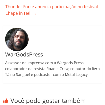
o
p
n
Cl
n
til
Thunder Force anuncia participação no festival
o
p
a
k
h
Chape in Hell
→
k
ss
ar
ro
o
m
WarGodsPress
Assessor de Imprensa com a Wargods Press,
colaborador da revista Roadie Crew, co-autor do livro
Tá no Sangue! e podcaster com o Metal Legacy.
Você pode gostar também