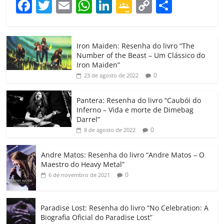
F
T
E
W
Li
G
C
C
a
w
m
h
n
o
o
o
c
itt
ai
at
k
o
p
m
Iron Maiden: Resenha do livro “The
e
er
l
s
e
gl
y
p
Number of the Beast – Um Clássico do
b
A
dI
e
Li
ar
Iron Maiden”
0
23 de agosto de 2022
o
p
n
Cl
n
til
o
p
a
k
h
Pantera: Resenha do livro “Caubói do
Inferno – Vida e morte de Dimebag
k
ss
ar
Darrel”
ro
0
8 de agosto de 2022
o
Andre Matos: Resenha do livro “Andre Matos – O
m
Maestro do Heavy Metal”
0
6 de novembro de 2021
Paradise Lost: Resenha do livro “No Celebration: A
Biografia Oficial do Paradise Lost”