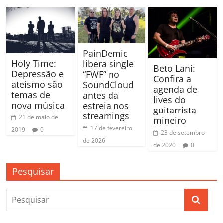
PainDemic
Holy Time:
libera single
Beto Lani:
Depressão e
“FWF” no
Confira a
ateísmo são
SoundCloud
agenda de
temas de
antes da
lives do
nova música
estreia nos
guitarrista
streamings
21 de maio de
mineiro
17 de fevereiro
2019
0
23 de setembro
de 2026
de 2020
0
Pesquisar