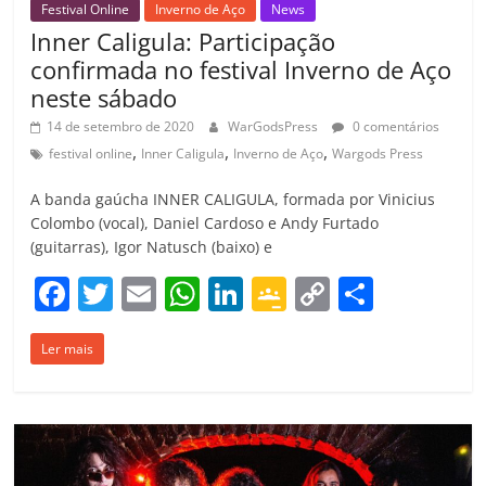
Festival Online
Inverno de Aço
News
Inner Caligula: Participação
confirmada no festival Inverno de Aço
neste sábado
14 de setembro de 2020
WarGodsPress
0 comentários
,
,
,
festival online
Inner Caligula
Inverno de Aço
Wargods Press
A banda gaúcha INNER CALIGULA, formada por Vinicius
Colombo (vocal), Daniel Cardoso e Andy Furtado
(guitarras), Igor Natusch (baixo) e
F
T
E
W
Li
G
C
C
a
w
m
h
n
o
o
o
Ler mais
c
itt
ai
at
k
o
p
m
e
er
l
s
e
gl
y
p
b
A
dI
e
Li
ar
o
p
n
Cl
n
til