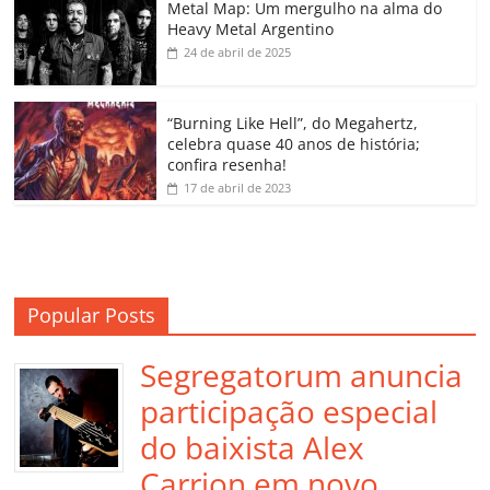
o
p
a
k
h
Metal Map: Um mergulho na alma do
Heavy Metal Argentino
k
ss
ar
24 de abril de 2025
ro
o
“Burning Like Hell”, do Megahertz,
m
celebra quase 40 anos de história;
confira resenha!
17 de abril de 2023
Popular Posts
Segregatorum anuncia
participação especial
do baixista Alex
Carrion em novo