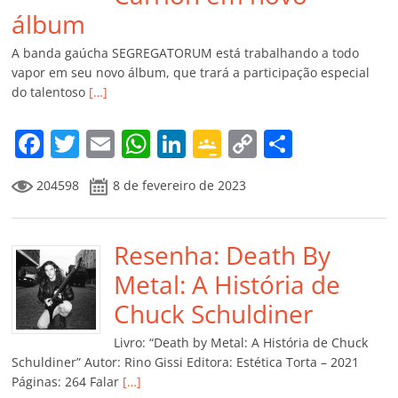
álbum
A banda gaúcha SEGREGATORUM está trabalhando a todo
vapor em seu novo álbum, que trará a participação especial
do talentoso
[…]
F
T
E
W
Li
G
C
C
a
w
m
h
n
o
o
o
204598
8 de fevereiro de 2023
c
itt
ai
at
k
o
p
m
e
er
l
s
e
gl
y
p
b
Resenha: Death By
A
dI
e
Li
ar
o
p
n
Cl
n
til
Metal: A História de
o
p
a
k
h
Chuck Schuldiner
k
ss
ar
Livro: “Death by Metal: A História de Chuck
ro
Schuldiner” Autor: Rino Gissi Editora: Estética Torta – 2021
Páginas: 264 Falar
[…]