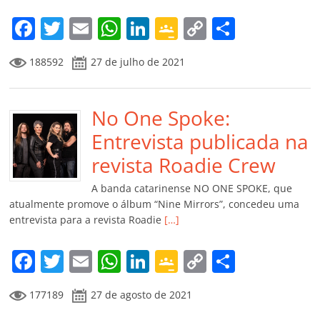
o
m
F
T
E
W
Li
G
C
C
a
w
m
h
n
o
o
o
188592
27 de julho de 2021
c
itt
ai
at
k
o
p
m
e
er
l
s
e
gl
y
p
b
No One Spoke:
A
dI
e
Li
ar
o
p
n
Cl
n
til
Entrevista publicada na
o
p
a
k
h
revista Roadie Crew
k
ss
ar
A banda catarinense NO ONE SPOKE, que
ro
atualmente promove o álbum “Nine Mirrors”, concedeu uma
entrevista para a revista Roadie
[…]
o
m
F
T
E
W
Li
G
C
C
a
w
m
h
n
o
o
o
177189
27 de agosto de 2021
c
itt
ai
at
k
o
p
m