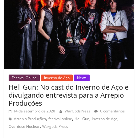
o
p
a
k
h
k
ss
ar
ro
o
m
Festival Online
Inverno de Aço
News
Hell Gun: No cast do Inverno de Aço e
divulgando entrevista para a Arrepio
Produções
14 de setembro de 2020
WarGodsPress
0 comentários
,
,
,
,
Arrepio Produções
festival online
Hell Gun
Inverno de Aço
,
Overdose Nuclear
Wargods Press