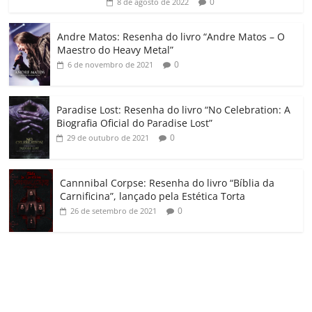
ro
0
8 de agosto de 2022
o
Andre Matos: Resenha do livro “Andre Matos – O
m
Maestro do Heavy Metal”
0
6 de novembro de 2021
Paradise Lost: Resenha do livro “No Celebration: A
Biografia Oficial do Paradise Lost”
0
29 de outubro de 2021
Cannnibal Corpse: Resenha do livro “Bíblia da
Carnificina”, lançado pela Estética Torta
0
26 de setembro de 2021