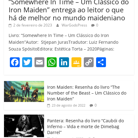
“Somewhere In Time – Um Clássico do
Iron Maiden” entrega ao leitor o que
há de melhor no mundo maideniano
2 de fevereiro de 2023
WarGodsPress
0
Livro: “Somewhere In Time – Um Clássico do Iron
Maiden”Autor: Stjepan JurasTradutor: Luiz Fernando
Souza SpósitoEditora: Estética Torta – 2020Páginas:
F
T
E
W
Li
G
C
C
a
w
m
h
n
o
o
o
c
itt
ai
at
k
o
p
m
Iron Maiden: Resenha do livro “The
e
er
l
s
e
gl
y
p
Number of the Beast – Um Clássico do
b
A
dI
e
Li
ar
Iron Maiden”
0
23 de agosto de 2022
o
p
n
Cl
n
til
o
p
a
k
h
Pantera: Resenha do livro “Caubói do
Inferno – Vida e morte de Dimebag
k
ss
ar
Darrel”