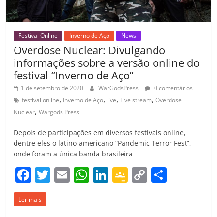
Festival Online
Inverno de Aço
News
Overdose Nuclear: Divulgando
informações sobre a versão online do
festival “Inverno de Aço”
1 de setembro de 2020
WarGodsPress
0 comentários
,
,
,
,
festival online
Inverno de Aço
live
Live stream
Overdose
,
Nuclear
Wargods Press
Depois de participações em diversos festivais online,
dentre eles o latino-americano “Pandemic Terror Fest”,
onde foram a única banda brasileira
F
T
E
W
Li
G
C
C
a
w
m
h
n
o
o
o
Ler mais
c
itt
ai
at
k
o
p
m