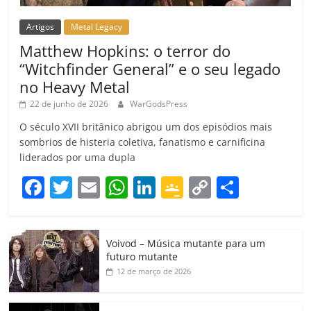
Artigos
Metal Legacy
Matthew Hopkins: o terror do
“Witchfinder General” e o seu legado
no Heavy Metal
22 de junho de 2026
WarGodsPress
O século XVII britânico abrigou um dos episódios mais
sombrios de histeria coletiva, fanatismo e carnificina
liderados por uma dupla
F
T
E
W
Li
G
C
C
a
w
m
h
n
o
o
o
c
itt
ai
at
k
o
p
m
Voivod – Música mutante para um
e
er
l
s
e
gl
y
p
futuro mutante
b
A
dI
e
Li
ar
12 de março de 2026
o
p
n
Cl
n
til