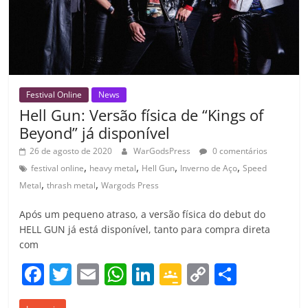
m
Festival Online
News
Hell Gun: Versão física de “Kings of
Beyond” já disponível
26 de agosto de 2020
WarGodsPress
0 comentários
,
,
,
,
festival online
heavy metal
Hell Gun
Inverno de Aço
Speed
,
,
Metal
thrash metal
Wargods Press
Após um pequeno atraso, a versão física do debut do
HELL GUN já está disponível, tanto para compra direta
com
F
T
E
W
Li
G
C
C
a
w
m
h
n
o
o
o