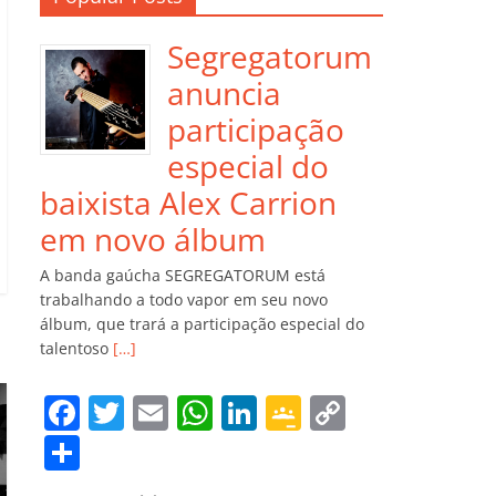
Segregatorum
anuncia
participação
especial do
baixista Alex Carrion
em novo álbum
A banda gaúcha SEGREGATORUM está
trabalhando a todo vapor em seu novo
álbum, que trará a participação especial do
talentoso
[…]
F
T
E
W
Li
G
C
a
w
m
h
n
o
o
C
c
itt
ai
at
k
o
p
o