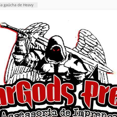
da gaúcha de Heavy
debut “Hellforge”
nça o single “Keep
l Alive!” e detalha
o novo álbum
en detalha a
“Fly Rig” definitivo
estival Hell’s Heroes
vídeo de guitar & bass
e “Eclipse”, segundo
um “Dreaming”
tiona a
e a artificialidade
ngle e videoclipe de
s”