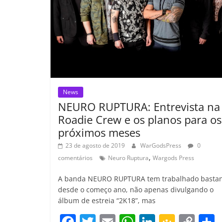
k
ss
ro
o
m
News
NEURO RUPTURA: Entrevista na
Roadie Crew e os planos para os
próximos meses
23 de agosto de 2019
WarGodsPress
0
,
comentários
Neuro Ruptura
Wargods Press
A banda NEURO RUPTURA tem trabalhado basta
desde o começo ano, não apenas divulgando o
álbum de estreia “2K18”, mas
F
T
E
W
Li
G
C