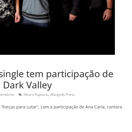
ingle tem participação de
a Dark Valley
,
entários
Neuro Ruptura
Wargods Press
orças para Lutar”, com a participação de Ana Carla, cantora
C