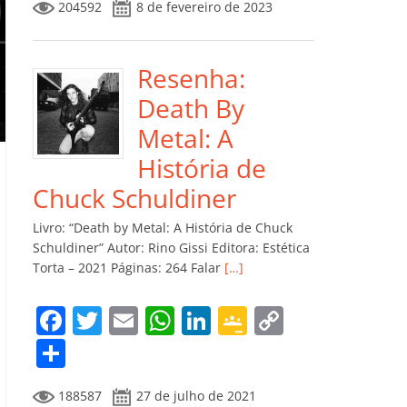
204592
8 de fevereiro de 2023
e
er
l
s
e
gl
y
m
b
A
dI
e
Li
p
o
p
n
Cl
n
ar
Resenha:
o
p
a
k
til
Death By
k
ss
h
Metal: A
ro
ar
História de
o
Chuck Schuldiner
m
Livro: “Death by Metal: A História de Chuck
Schuldiner” Autor: Rino Gissi Editora: Estética
Torta – 2021 Páginas: 264 Falar
[…]
F
T
E
W
Li
G
C
a
w
m
h
n
o
o
C
c
itt
ai
at
k
o
p
o
188587
27 de julho de 2021