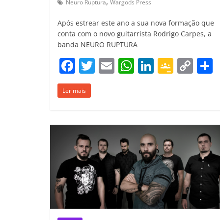
,
Neuro Ruptura
Wargods Press
Após estrear este ano a sua nova formação que
conta com o novo guitarrista Rodrigo Carpes, a
banda NEURO RUPTURA
F
T
E
W
Li
G
C
a
w
m
h
n
o
o
Ler mais
c
itt
ai
at
k
o
p
e
er
l
s
e
gl
y
b
A
dI
e
Li
o
p
n
Cl
n
t
o
p
a
k
k
ss
ro
o