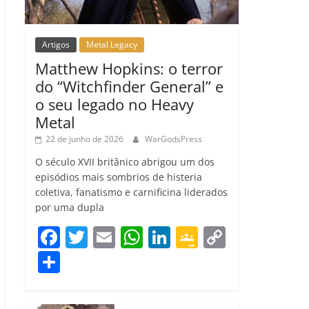
Artigos
Metal Legacy
Matthew Hopkins: o terror
do “Witchfinder General” e
o seu legado no Heavy
Metal
22 de junho de 2026
WarGodsPress
O século XVII britânico abrigou um dos
episódios mais sombrios de histeria
coletiva, fanatismo e carnificina liderados
por uma dupla
F
T
E
W
Li
G
C
a
w
m
h
n
o
o
C
c
itt
ai
at
k
o
p
o
e
er
l
s
e
gl
y
m