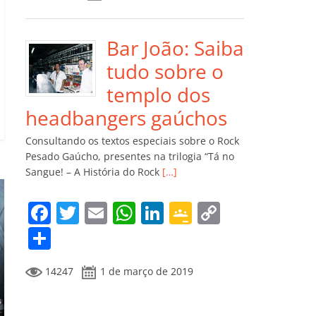
e
er
l
s
e
gl
y
m
b
A
dI
e
Li
p
o
p
n
Cl
n
ar
Bar João: Saiba
o
p
a
k
til
tudo sobre o
k
ss
h
templo dos
ro
ar
headbangers gaúchos
o
Consultando os textos especiais sobre o Rock
m
Pesado Gaúcho, presentes na trilogia “Tá no
Sangue! – A História do Rock
[…]
F
T
E
W
Li
G
C
a
w
m
h
n
o
o
C
c
itt
ai
at
k
o
p
o
14247
1 de março de 2019
e
er
l
s
e
gl
y
m
b
A
dI
e
Li
p