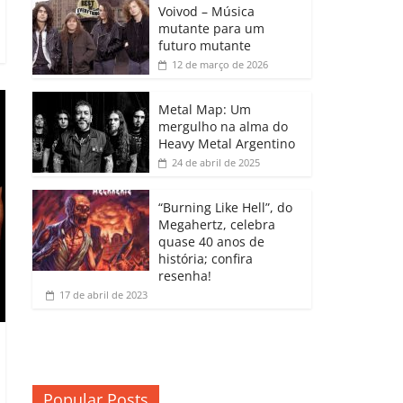
b
A
dI
e
Li
Voivod – Música
p
mutante para um
o
p
n
Cl
n
ar
futuro mutante
12 de março de 2026
o
p
a
k
til
k
ss
h
Metal Map: Um
ro
mergulho na alma do
ar
Heavy Metal Argentino
o
24 de abril de 2025
m
“Burning Like Hell”, do
Megahertz, celebra
quase 40 anos de
história; confira
resenha!
17 de abril de 2023
Popular Posts