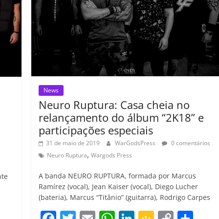
ar
o
m
News
Neuro Ruptura: Casa cheia no
relançamento do álbum “2K18” e
participações especiais
31 de maio de 2019
WarGodsPress
0 comentários
,
Neuro Ruptura
Wargods Press
A banda NEURO RUPTURA, formada por Marcus
nte
Ramírez (vocal), Jean Kaiser (vocal), Diego Lucher
(bateria), Marcus “Titânio” (guitarra), Rodrigo Carpes
F
T
E
W
Li
G
C
C
C