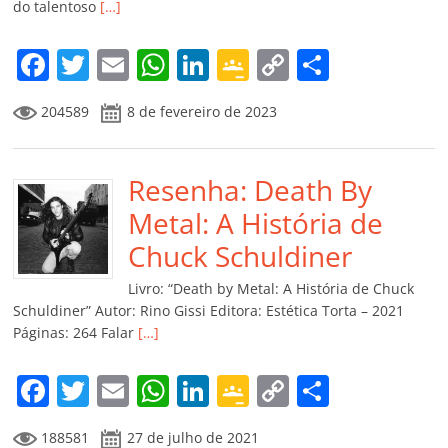
do talentoso
[…]
F
T
E
W
Li
G
C
C
a
w
m
h
n
o
o
o
204589
8 de fevereiro de 2023
c
itt
ai
at
k
o
p
m
e
er
l
s
e
gl
y
p
b
Resenha: Death By
A
dI
e
Li
ar
o
p
n
Cl
n
til
Metal: A História de
o
p
a
k
h
Chuck Schuldiner
k
ss
ar
Livro: “Death by Metal: A História de Chuck
ro
Schuldiner” Autor: Rino Gissi Editora: Estética Torta – 2021
Páginas: 264 Falar
[…]
o
m
F
T
E
W
Li
G
C
C
a
w
m
h
n
o
o
o
188581
27 de julho de 2021