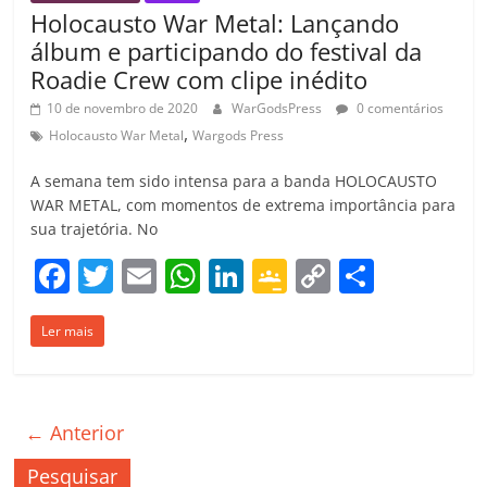
Holocausto War Metal: Lançando
álbum e participando do festival da
Roadie Crew com clipe inédito
10 de novembro de 2020
WarGodsPress
0 comentários
,
Holocausto War Metal
Wargods Press
A semana tem sido intensa para a banda HOLOCAUSTO
WAR METAL, com momentos de extrema importância para
sua trajetória. No
F
T
E
W
Li
G
C
C
a
w
m
h
n
o
o
o
Ler mais
c
itt
ai
at
k
o
p
m
e
er
l
s
e
gl
y
p
b
A
dI
e
Li
ar
← Anterior
o
p
n
Cl
n
til
o
p
a
k
h
Pesquisar