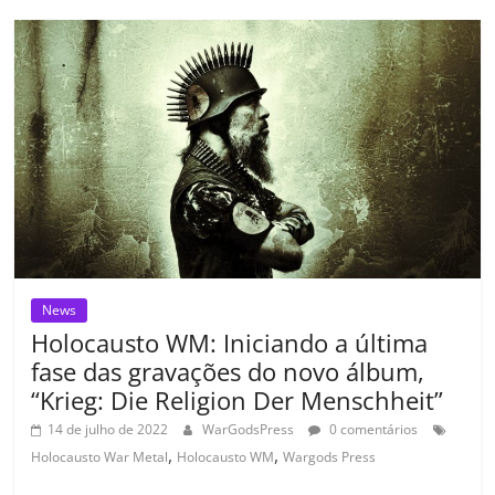
b
A
dI
e
Li
ar
o
p
n
Cl
n
til
o
p
a
k
h
k
ss
ar
ro
o
m
News
Holocausto WM: Iniciando a última
fase das gravações do novo álbum,
“Krieg: Die Religion Der Menschheit”
14 de julho de 2022
WarGodsPress
0 comentários
,
,
Holocausto War Metal
Holocausto WM
Wargods Press