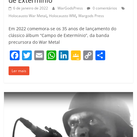
de Extermínio”
6 de janeiro de 2022
WarGodsPress
0 comentários
,
,
Holocausto War Metal
Holocausto WM
Wargods Press
Em 2022 comemora-se os 35 anos de lançamento do
clássico álbum “Campo de Extermínio”, da banda
precursora do War Metal
F
T
E
W
Li
G
C
C
a
w
m
h
n
o
o
o
Ler mais
c
itt
ai
at
k
o
p
m
e
er
l
s
e
gl
y
p
b
A
dI
e
Li
ar
o
p
n
Cl
n
til
o
p
a
k
h
k
ss
ar
ro