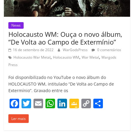
m
News
Holocausto WM: Ouça o novo álbum,
“De Volta ao Campo de Extermínio”
16 de setembro de 2022
WarGodsPress
0 comentários
,
,
,
Holocausto War Metal
Holocausto WM
War Metal
Wargods
Press
Foi disponibilizado no YouTube o novo álbum do
HOLOCAUSTO WM, intitulado “De Volta ao Campo de
Extermínio”. Gravado entre os
F
T
E
W
Li
G
C
C
a
w
m
h
n
o
o
o
Ler mais
c
itt
ai
at
k
o
p
m
e
er
l
s
e
gl
y
p