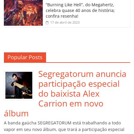
o
“Burning Like Hell”, do Megahertz,
m
celebra quase 40 anos de história;
confira resenha!
17 de abril de 2023
Popular Posts
Segregatorum anuncia
participação especial
do baixista Alex
Carrion em novo
álbum
A banda gaúcha SEGREGATORUM está trabalhando a todo
vapor em seu novo álbum, que trará a participação especial