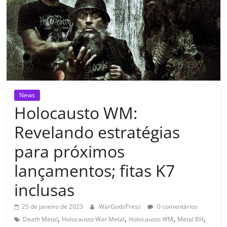
News
Holocausto WM:
Revelando estratégias
para próximos
lançamentos; fitas K7
inclusas
25 de janeiro de 2023
WarGodsPress
0 comentários
,
,
,
,
Death Metal
Holocausto War Metal
Holocausto WM
Metal BH