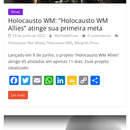
News
Holocausto WM: “Holocausto WM
Allies” atinge sua primeira meta
24 de junho de 2022
WarGodsPress
0 comentários
,
,
Holocausto War Metal
Holocausto WM
Wargods Press
Lançado em 9 de junho, o projeto “Holocausto WM Allies”
atinge 45 alistados em apenas 11 dias. Esse projeto
idealizado
F
T
E
W
Li
G
C
C
a
w
m
h
n
o
o
o
Ler mais
c
itt
ai
at
k
o
p
m
e
er
l
s
e
gl
y
p
b
A
dI
e
Li
ar
o
p
n
Cl
n
til