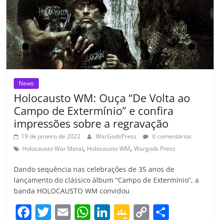
ro
o
m
News
Holocausto WM: Ouça “De Volta ao
Campo de Extermínio” e confira
impressões sobre a regravação
19 de janeiro de 2022
WarGodsPress
0 comentários
,
,
Holocausto War Metal
Holocausto WM
Wargods Press
Dando sequência nas celebrações de 35 anos de
lançamento do clássico álbum “Campo de Extermínio”, a
banda HOLOCAUSTO WM convidou
F
T
E
W
Li
G
C
C