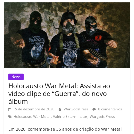
b
A
dI
e
Li
ar
o
p
n
Cl
n
til
o
p
a
k
h
k
ss
ar
ro
o
m
News
Holocausto War Metal: Assista ao
vídeo clipe de “Guerra”, do novo
álbum
15 de dezembro de 2020
WarGodsPress
0 comentários
,
,
Holocausto War Metal
Valério Exterminator
Wargods Press
Em 2020, comemora-se 35 anos de criação do War Metal