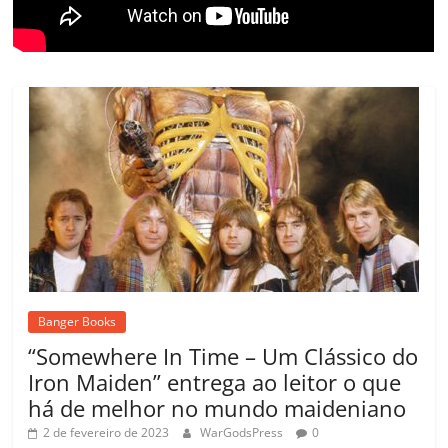
Banger Books
“Somewhere In Time – Um Clássico do
Iron Maiden” entrega ao leitor o que
há de melhor no mundo maideniano
2 de fevereiro de 2023
WarGodsPress
0