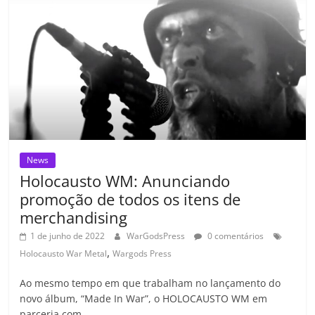
o
p
a
k
h
k
ss
ar
ro
o
m
News
Holocausto WM: Anunciando
promoção de todos os itens de
merchandising
1 de junho de 2022
WarGodsPress
0 comentários
,
Holocausto War Metal
Wargods Press
Ao mesmo tempo em que trabalham no lançamento do
novo álbum, “Made In War”, o HOLOCAUSTO WM em
parceria com