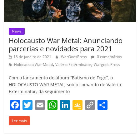
o
m
News
Holocausto War Metal: Anunciando
parcerias e novidades para 2021
18 de janeiro de 2021
WarGodsPress
0 comentários
,
,
Holocausto War Metal
Valério Exterminator
Wargods Press
Com o lançamento do álbum “Batismo de Fogo”, o
HOLOCAUSTO WAR METAL, sob o comando de Valério
Exterminator, dá seguimento
F
T
E
W
Li
G
C
C
a
w
m
h
n
o
o
o
Ler mais
c
itt
ai
at
k
o
p
m
e
er
l
s
e
gl
y
p