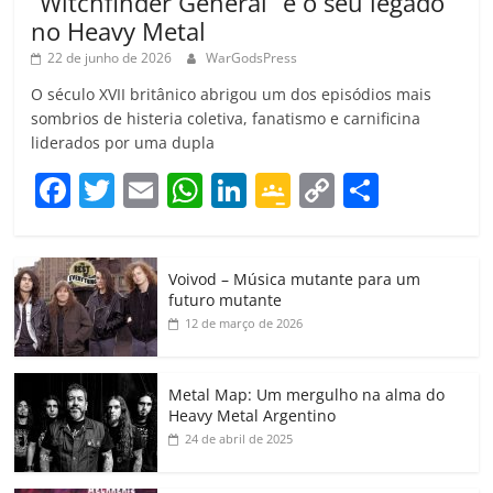
“Witchfinder General” e o seu legado
no Heavy Metal
22 de junho de 2026
WarGodsPress
O século XVII britânico abrigou um dos episódios mais
sombrios de histeria coletiva, fanatismo e carnificina
liderados por uma dupla
F
T
E
W
Li
G
C
C
a
w
m
h
n
o
o
o
c
itt
ai
at
k
o
p
m
Voivod – Música mutante para um
e
er
l
s
e
gl
y
p
futuro mutante
b
A
dI
e
Li
ar
12 de março de 2026
o
p
n
Cl
n
til
o
p
a
k
h
Metal Map: Um mergulho na alma do
Heavy Metal Argentino
k
ss
ar
24 de abril de 2025
ro