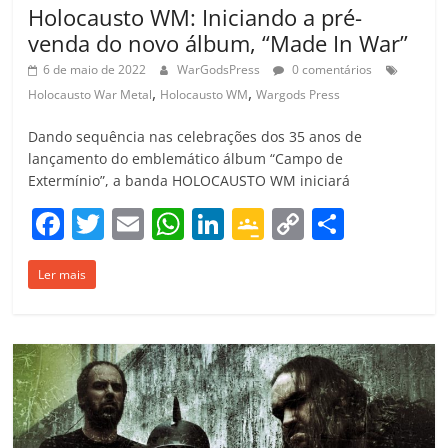
Holocausto WM: Iniciando a pré-
venda do novo álbum, “Made In War”
6 de maio de 2022
WarGodsPress
0 comentários
,
,
Holocausto War Metal
Holocausto WM
Wargods Press
Dando sequência nas celebrações dos 35 anos de
lançamento do emblemático álbum “Campo de
Extermínio”, a banda HOLOCAUSTO WM iniciará
F
T
E
W
Li
G
C
C
a
w
m
h
n
o
o
o
Ler mais
c
itt
ai
at
k
o
p
m
e
er
l
s
e
gl
y
p
b
A
dI
e
Li
ar
o
p
n
Cl
n
til
o
p
a
k
h
k
ss
ar