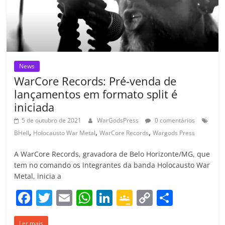
o
m
News
WarCore Records: Pré-venda de
lançamentos em formato split é
iniciada
5 de outubro de 2021
WarGodsPress
0 comentários
,
,
,
BHell
Holocausto War Metal
WarCore Records
Wargods Press
A WarCore Records, gravadora de Belo Horizonte/MG, que
tem no comando os integrantes da banda Holocausto War
Metal, inicia a
F
T
E
W
Li
G
C
C
a
w
m
h
n
o
o
o
Ler mais