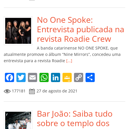
c
itt
ai
at
k
o
p
m
e
er
l
s
e
gl
y
p
b
No One Spoke:
A
dI
e
Li
ar
o
p
n
Cl
n
til
Entrevista publicada na
o
p
a
k
h
revista Roadie Crew
k
ss
ar
A banda catarinense NO ONE SPOKE, que
ro
atualmente promove o álbum “Nine Mirrors”, concedeu uma
entrevista para a revista Roadie
[…]
o
m
F
T
E
W
Li
G
C
C
a
w
m
h
n
o
o
o
177181
27 de agosto de 2021
c
itt
ai
at
k
o
p
m
e
er
l
s
e
gl
y
p
b
Bar João: Saiba tudo
A
dI
e
Li
ar
o
p
n
Cl
n
til
sobre o templo dos