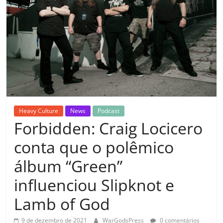
Heavy Culture
News
Podcast
Forbidden: Craig Locicero
conta que o polêmico
álbum “Green”
influenciou Slipknot e
Lamb of God
9 de dezembro de 2021
WarGodsPress
0 comentários