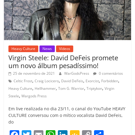
ro
o
m
Heavy Culture
News
Vídeos
Virgin Steele: David DeFeis promete
um novo álbum pesadíssimo!
25 de novembro de 2021
WarGodsPress
0 comentários
,
,
,
,
,
Celtic Frost
Craig Locicero
David DeFeis
Exorcist
Forbidden
,
,
,
,
Heavy Culture
Hellhammer
Tom G. Warrior
Triptykon
Virgin
,
Steele
Wargods Press
Em live realizada no dia 23/11, o canal do YouTube HEAVY
CULTURE conversou com o mítico vocalista David DeFeis,
do
F
T
E
W
Li
G
C
C