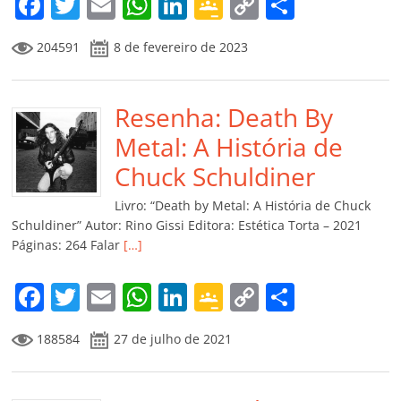
F
T
E
W
Li
G
C
C
a
w
m
h
n
o
o
o
204591
8 de fevereiro de 2023
c
itt
ai
at
k
o
p
m
e
er
l
s
e
gl
y
p
b
Resenha: Death By
A
dI
e
Li
ar
o
p
n
Cl
n
til
Metal: A História de
o
p
a
k
h
Chuck Schuldiner
k
ss
ar
Livro: “Death by Metal: A História de Chuck
ro
Schuldiner” Autor: Rino Gissi Editora: Estética Torta – 2021
Páginas: 264 Falar
[…]
o
m
F
T
E
W
Li
G
C
C
a
w
m
h
n
o
o
o
188584
27 de julho de 2021
c
itt
ai
at
k
o
p
m
e
er
l
s
e
gl
y
p