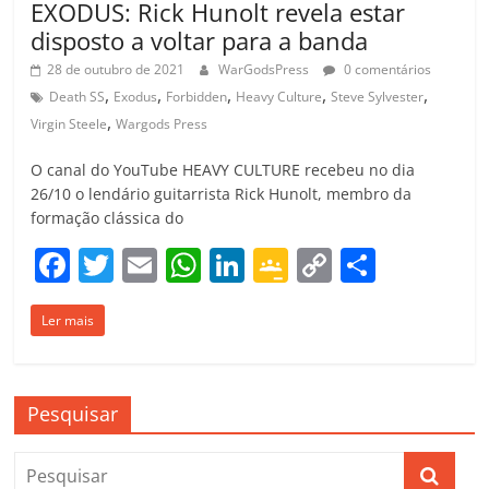
EXODUS: Rick Hunolt revela estar
disposto a voltar para a banda
28 de outubro de 2021
WarGodsPress
0 comentários
,
,
,
,
,
Death SS
Exodus
Forbidden
Heavy Culture
Steve Sylvester
,
Virgin Steele
Wargods Press
O canal do YouTube HEAVY CULTURE recebeu no dia
26/10 o lendário guitarrista Rick Hunolt, membro da
formação clássica do
F
T
E
W
Li
G
C
C
a
w
m
h
n
o
o
o
Ler mais
c
itt
ai
at
k
o
p
m
e
er
l
s
e
gl
y
p
b
A
dI
e
Li
ar
Pesquisar
o
p
n
Cl
n
til
o
p
a
k
h