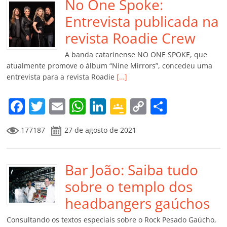
b
No One Spoke:
A
dI
e
Li
ar
o
p
n
Cl
n
til
Entrevista publicada na
o
p
a
k
h
revista Roadie Crew
k
ss
ar
A banda catarinense NO ONE SPOKE, que
ro
atualmente promove o álbum “Nine Mirrors”, concedeu uma
entrevista para a revista Roadie
[…]
o
m
F
T
E
W
Li
G
C
C
a
w
m
h
n
o
o
o
177187
27 de agosto de 2021
c
itt
ai
at
k
o
p
m
e
er
l
s
e
gl
y
p
b
Bar João: Saiba tudo
A
dI
e
Li
ar
o
p
n
Cl
n
til
sobre o templo dos
o
p
a
k
h
headbangers gaúchos
k
ss
ar
Consultando os textos especiais sobre o Rock Pesado Gaúcho,