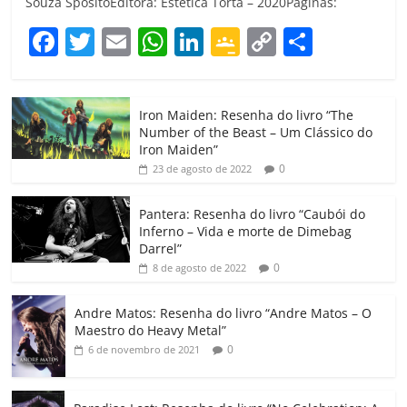
Souza SpósitoEditora: Estética Torta – 2020Páginas:
F
T
E
W
Li
G
C
C
a
w
m
h
n
o
o
o
c
itt
ai
at
k
o
p
m
Iron Maiden: Resenha do livro “The
e
er
l
s
e
gl
y
p
Number of the Beast – Um Clássico do
b
A
dI
e
Li
ar
Iron Maiden”
0
23 de agosto de 2022
o
p
n
Cl
n
til
o
p
a
k
h
Pantera: Resenha do livro “Caubói do
Inferno – Vida e morte de Dimebag
k
ss
ar
Darrel”
ro
0
8 de agosto de 2022
o
Andre Matos: Resenha do livro “Andre Matos – O
m
Maestro do Heavy Metal”
0
6 de novembro de 2021