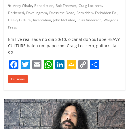
,
,
,
,
Andy Whale
Benediction
Bolt Thrower
Craig Locicero
,
,
,
,
,
Darkened
Dave Ingram
Dress the Dead
Forbidden
Forbidden Evil
,
,
,
,
Heavy Culture
Incantation
John McEntee
Russ Anderson
Wargods
Press
Em live realizada no dia 30/10, o canal do YouTube HEAVY
CULTURE bateu um papo com Craig Locicero, guitarrista
do
F
T
E
W
Li
G
C
C
a
w
m
h
n
o
o
o
Ler mais
c
itt
ai
at
k
o
p
m
e
er
l
s
e
gl
y
p
b
A
dI
e
Li
ar
o
p
n
Cl
n
til
o
p
a
k
h
k
ss
ar