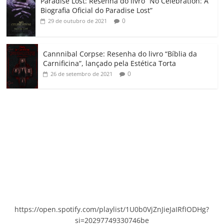
Paradise Lost: Resenha do livro “No Celebration: A
Biografia Oficial do Paradise Lost”
0
29 de outubro de 2021
Cannnibal Corpse: Resenha do livro “Bíblia da
Carnificina”, lançado pela Estética Torta
0
26 de setembro de 2021
https://open.spotify.com/playlist/1U0b0VjZnJieJaIRfIODHg?
si=20297749330746be