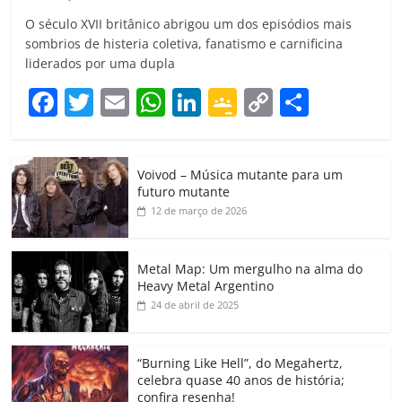
O século XVII britânico abrigou um dos episódios mais
sombrios de histeria coletiva, fanatismo e carnificina
liderados por uma dupla
F
T
E
W
Li
G
C
C
a
w
m
h
n
o
o
o
c
itt
ai
at
k
o
p
m
Voivod – Música mutante para um
e
er
l
s
e
gl
y
p
futuro mutante
b
A
dI
e
Li
ar
12 de março de 2026
o
p
n
Cl
n
til
o
p
a
k
h
Metal Map: Um mergulho na alma do
Heavy Metal Argentino
k
ss
ar
24 de abril de 2025
ro
o
“Burning Like Hell”, do Megahertz,
m
celebra quase 40 anos de história;
confira resenha!