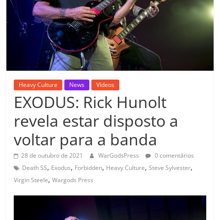
Heavy Culture
News
Vídeos
EXODUS: Rick Hunolt
revela estar disposto a
voltar para a banda
28 de outubro de 2021
WarGodsPress
0 comentários
,
,
,
,
,
Death SS
Exodus
Forbidden
Heavy Culture
Steve Sylvester
,
Virgin Steele
Wargods Press