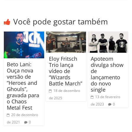
Você pode gostar também
Eloy Fritsch
Apoteom
Beto Lani:
Trio lança
divulga show
Ouça nova
vídeo de
de
versão de
“Wizards
lançamento
“Heroes and
Battle March”
do novo
Ghouls”,
single
18 de dezembro
gravada para
13 de fevereiro
de 2025
o Chaos
de 2023
0
Metal Fest
20 de dezembro
de 2021
0