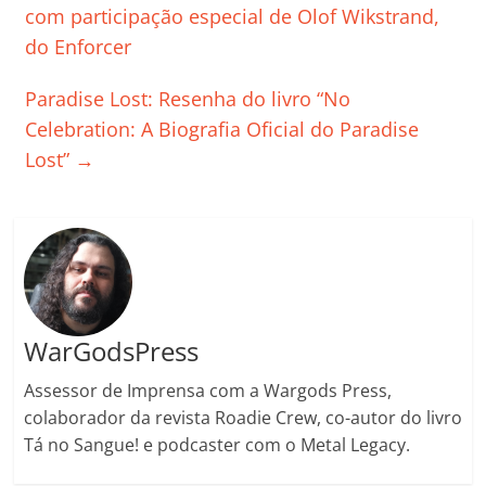
b
A
dI
e
Li
ar
com participação especial de Olof Wikstrand,
o
p
n
Cl
n
til
do Enforcer
o
p
a
k
h
Paradise Lost: Resenha do livro “No
k
ss
ar
Celebration: A Biografia Oficial do Paradise
ro
Lost”
→
o
m
WarGodsPress
Assessor de Imprensa com a Wargods Press,
colaborador da revista Roadie Crew, co-autor do livro
Tá no Sangue! e podcaster com o Metal Legacy.