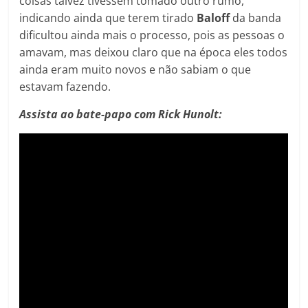
coisas talvez tivessem tomado outro rumo,
indicando ainda que terem tirado
Baloff
da banda
dificultou ainda mais o processo, pois as pessoas o
amavam, mas deixou claro que na época eles todos
ainda eram muito novos e não sabiam o que
estavam fazendo.
Assista ao bate-papo com Rick Hunolt: