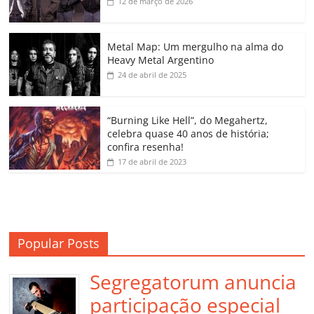
b
A
dI
e
Li
ar
12 de março de 2026
o
p
n
Cl
n
til
o
p
a
k
h
Metal Map: Um mergulho na alma do
Heavy Metal Argentino
k
ss
ar
24 de abril de 2025
ro
o
“Burning Like Hell”, do Megahertz,
m
celebra quase 40 anos de história;
confira resenha!
17 de abril de 2023
Popular Posts
Segregatorum anuncia
participação especial