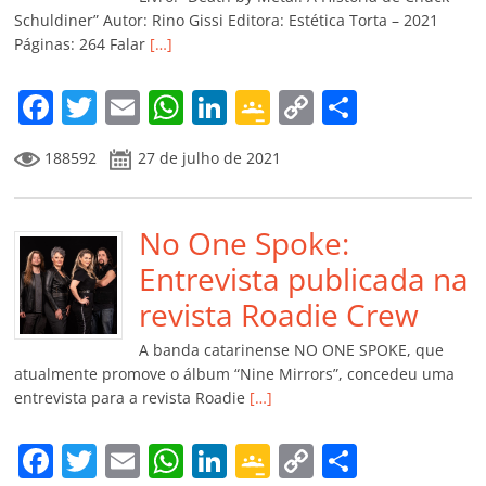
ro
Schuldiner” Autor: Rino Gissi Editora: Estética Torta – 2021
Páginas: 264 Falar
[…]
o
m
F
T
E
W
Li
G
C
C
a
w
m
h
n
o
o
o
188592
27 de julho de 2021
c
itt
ai
at
k
o
p
m
e
er
l
s
e
gl
y
p
b
No One Spoke:
A
dI
e
Li
ar
o
p
n
Cl
n
til
Entrevista publicada na
o
p
a
k
h
revista Roadie Crew
k
ss
ar
A banda catarinense NO ONE SPOKE, que
ro
atualmente promove o álbum “Nine Mirrors”, concedeu uma
entrevista para a revista Roadie
[…]
o
m
F
T
E
W
Li
G
C
C