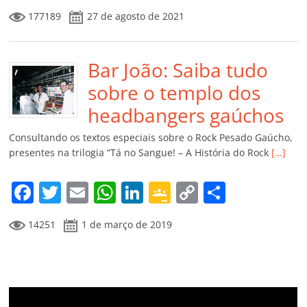
a
w
m
h
n
o
o
o
177189
27 de agosto de 2021
c
itt
ai
at
k
o
p
m
e
er
l
s
e
gl
y
p
b
Bar João: Saiba tudo
A
dI
e
Li
ar
o
p
n
Cl
n
til
sobre o templo dos
o
p
a
k
h
headbangers gaúchos
k
ss
ar
Consultando os textos especiais sobre o Rock Pesado Gaúcho,
ro
presentes na trilogia “Tá no Sangue! – A História do Rock
[…]
o
F
T
E
W
Li
G
C
C
m
a
w
m
h
n
o
o
o
14251
1 de março de 2019
c
itt
ai
at
k
o
p
m
e
er
l
s
e
gl
y
p
b
A
dI
e
Li
ar
o
p
n
Cl
n
til