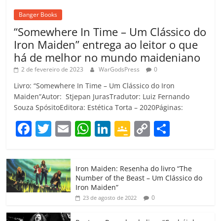
Banger Books
“Somewhere In Time – Um Clássico do
Iron Maiden” entrega ao leitor o que
há de melhor no mundo maideniano
2 de fevereiro de 2023
WarGodsPress
0
Livro: “Somewhere In Time – Um Clássico do Iron
Maiden”Autor: Stjepan JurasTradutor: Luiz Fernando
Souza SpósitoEditora: Estética Torta – 2020Páginas:
F
T
E
W
Li
G
C
C
a
w
m
h
n
o
o
o
c
itt
ai
at
k
o
p
m
Iron Maiden: Resenha do livro “The
e
er
l
s
e
gl
y
p
Number of the Beast – Um Clássico do
b
A
dI
e
Li
ar
Iron Maiden”
0
23 de agosto de 2022
o
p
n
Cl
n
til