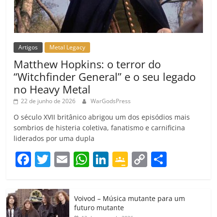
Artigos
Metal Legacy
Matthew Hopkins: o terror do
“Witchfinder General” e o seu legado
no Heavy Metal
22 de junho de 2026
WarGodsPress
O século XVII britânico abrigou um dos episódios mais
sombrios de histeria coletiva, fanatismo e carnificina
liderados por uma dupla
F
T
E
W
Li
G
C
C
a
w
m
h
n
o
o
o
c
itt
ai
at
k
o
p
m
Voivod – Música mutante para um
e
er
l
s
e
gl
y
p
futuro mutante