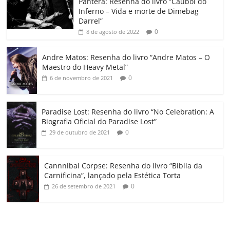
o
p
a
k
h
Pantera: Resenha do livro “Caubói do
Inferno – Vida e morte de Dimebag
k
ss
ar
Darrel”
ro
0
8 de agosto de 2022
o
Andre Matos: Resenha do livro “Andre Matos – O
m
Maestro do Heavy Metal”
0
6 de novembro de 2021
Paradise Lost: Resenha do livro “No Celebration: A
Biografia Oficial do Paradise Lost”
0
29 de outubro de 2021
Cannnibal Corpse: Resenha do livro “Bíblia da
Carnificina”, lançado pela Estética Torta
0
26 de setembro de 2021