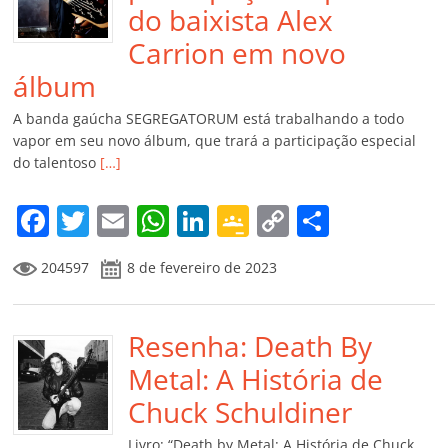
do baixista Alex
Carrion em novo
álbum
A banda gaúcha SEGREGATORUM está trabalhando a todo
vapor em seu novo álbum, que trará a participação especial
do talentoso
[…]
F
T
E
W
Li
G
C
C
a
w
m
h
n
o
o
o
204597
8 de fevereiro de 2023
c
itt
ai
at
k
o
p
m
e
er
l
s
e
gl
y
p
b
Resenha: Death By
A
dI
e
Li
ar
o
p
n
Cl
n
til
Metal: A História de
o
p
a
k
h
Chuck Schuldiner
k
ss
ar
Livro: “Death by Metal: A História de Chuck