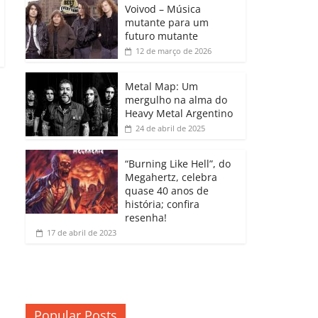
b
A
dI
e
Li
Voivod – Música
p
mutante para um
o
p
n
Cl
n
ar
futuro mutante
12 de março de 2026
o
p
a
k
til
k
ss
h
Metal Map: Um
ro
mergulho na alma do
ar
Heavy Metal Argentino
o
24 de abril de 2025
m
“Burning Like Hell”, do
Megahertz, celebra
quase 40 anos de
história; confira
resenha!
17 de abril de 2023
Popular Posts