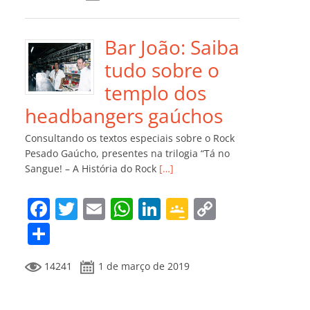
e
er
l
s
e
gl
y
m
b
A
dI
e
Li
p
o
p
n
Cl
n
ar
Bar João: Saiba
o
p
a
k
til
tudo sobre o
k
ss
h
templo dos
ro
ar
headbangers gaúchos
o
Consultando os textos especiais sobre o Rock
m
Pesado Gaúcho, presentes na trilogia “Tá no
Sangue! – A História do Rock
[…]
F
T
E
W
Li
G
C
a
w
m
h
n
o
o
C
c
itt
ai
at
k
o
p
o
14241
1 de março de 2019
e
er
l
s
e
gl
y
m
b
A
dI
e
Li
p