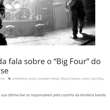
da fala sobre o “Big Four” do
nse
,
,
,
,
,
,
ios
annihilator
anvil
canadian metal
Heavy Culture
razor
Sacrifice
a última live os responsáveis pela cozinha da lendária banda