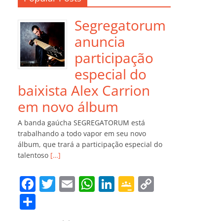
Segregatorum
anuncia
participação
especial do
baixista Alex Carrion
em novo álbum
A banda gaúcha SEGREGATORUM está
trabalhando a todo vapor em seu novo
álbum, que trará a participação especial do
talentoso
[…]
F
T
E
W
Li
G
C
a
w
m
h
n
o
o
C
c
itt
ai
at
k
o
p
o