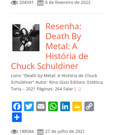
204591
8 de fevereiro de 2023
e
er
l
s
e
gl
y
m
b
A
dI
e
Li
p
o
p
n
Cl
n
ar
Resenha:
o
p
a
k
til
Death By
k
ss
h
Metal: A
ro
ar
História de
o
Chuck Schuldiner
m
Livro: “Death by Metal: A História de Chuck
Schuldiner” Autor: Rino Gissi Editora: Estética
Torta – 2021 Páginas: 264 Falar
[…]
F
T
E
W
Li
G
C
a
w
m
h
n
o
o
C
c
itt
ai
at
k
o
p
o
188584
27 de julho de 2021