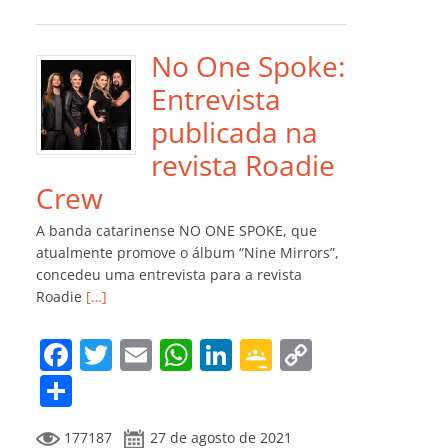
e
er
l
s
e
gl
y
m
b
A
dI
e
Li
p
o
p
n
Cl
n
ar
No One Spoke:
o
p
a
k
til
Entrevista
k
ss
h
publicada na
ro
ar
revista Roadie
o
Crew
m
A banda catarinense NO ONE SPOKE, que
atualmente promove o álbum “Nine Mirrors”,
concedeu uma entrevista para a revista
Roadie
[…]
F
T
E
W
Li
G
C
a
w
m
h
n
o
o
C
c
itt
ai
at
k
o
p
o
177187
27 de agosto de 2021