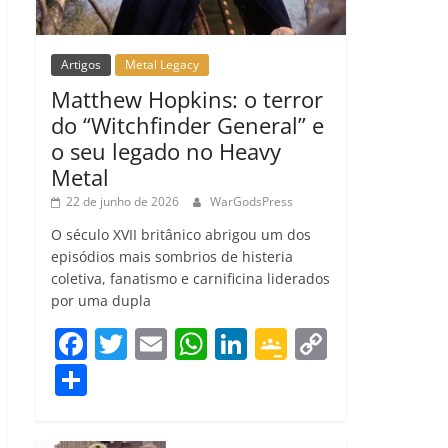
Artigos
Metal Legacy
Matthew Hopkins: o terror
do “Witchfinder General” e
o seu legado no Heavy
Metal
22 de junho de 2026
WarGodsPress
O século XVII britânico abrigou um dos
episódios mais sombrios de histeria
coletiva, fanatismo e carnificina liderados
por uma dupla
F
T
E
W
Li
G
C
a
w
m
h
n
o
o
C
c
itt
ai
at
k
o
p
o
e
er
l
s
e
gl
y
m