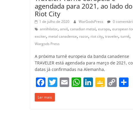
agendada para 2021, ao lado do
Riot City
1 de julho de 2020
WarGodsPress
0 comentári
,
,
,
,
annihilator
anvil
canadian metal
europa
european to
,
,
,
,
,
,
exciter
metal canadense
razor
riot city
traveler
turnê
Wargods Press
A próxima turnê europeia da banda canadense
TRAVELER está agendada para março de 2021, c
datas já confirmadas na Alemanha,
F
T
E
W
Li
G
C
a
w
m
h
n
o
o
Ler mais
c
itt
ai
at
k
o
p
e
er
l
s
e
gl
y
b
A
dI
e
Li
o
p
n
Cl
n
t