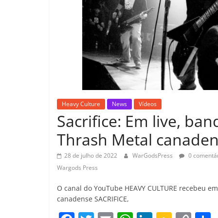
Heavy Culture
News
Vídeos
Sacrifice: Em live, ban
Thrash Metal canade
28 de julho de 2022
WarGodsPress
0 comentár
Wargods Press
O canal do YouTube HEAVY CULTURE recebeu em su
canadense SACRIFICE,