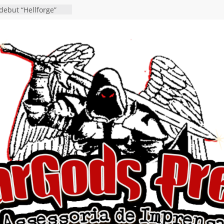
da gaúcha de Heavy
debut “Hellforge”
ingle “Dead Flies
á nas plataformas em
rge A. Romero
en detalha a
“Fly Rig” definitivo
estival Hell’s Heroes
vídeo de guitar & bass
e “Eclipse”, segundo
um “Dreaming”
tiona a
e a artificialidade
ngle e videoclipe de
s”