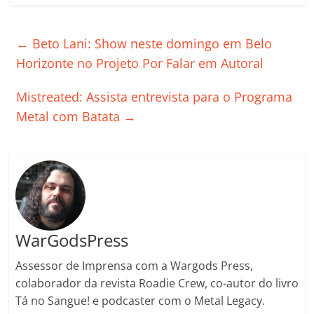
c
itt
ai
at
k
o
p
m
e
er
l
s
e
gl
y
p
←
Beto Lani: Show neste domingo em Belo
b
A
dI
e
Li
ar
Horizonte no Projeto Por Falar em Autoral
o
p
n
Cl
n
til
Mistreated: Assista entrevista para o Programa
o
p
a
k
h
Metal com Batata
→
k
ss
ar
ro
o
m
WarGodsPress
Assessor de Imprensa com a Wargods Press,
colaborador da revista Roadie Crew, co-autor do livro
Tá no Sangue! e podcaster com o Metal Legacy.