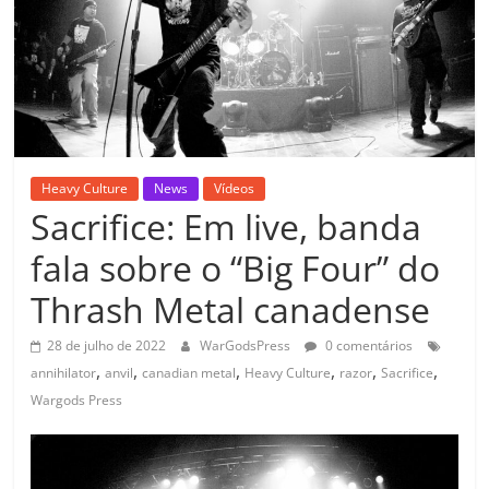
Heavy Culture
News
Vídeos
Sacrifice: Em live, banda
fala sobre o “Big Four” do
Thrash Metal canadense
28 de julho de 2022
WarGodsPress
0 comentários
,
,
,
,
,
,
annihilator
anvil
canadian metal
Heavy Culture
razor
Sacrifice
Wargods Press