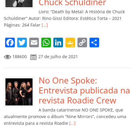
o
p
a
k
h
Chuck Schuldiner
k
ss
ar
Livro: “Death by Metal: A História de Chuck
ro
Schuldiner” Autor: Rino Gissi Editora: Estética Torta – 2021
Páginas: 264 Falar
[…]
o
m
F
T
E
W
Li
G
C
C
a
w
m
h
n
o
o
o
188600
27 de julho de 2021
c
itt
ai
at
k
o
p
m
e
er
l
s
e
gl
y
p
b
No One Spoke:
A
dI
e
Li
ar
o
p
n
Cl
n
til
Entrevista publicada na
o
p
a
k
h
revista Roadie Crew
k
ss
ar
A banda catarinense NO ONE SPOKE, que
ro
atualmente promove o álbum “Nine Mirrors”, concedeu uma
entrevista para a revista Roadie
[…]
o