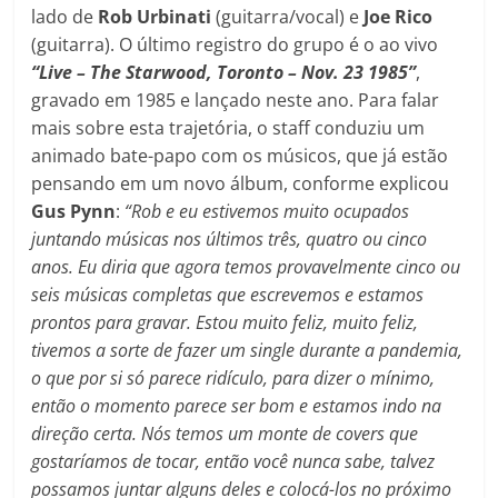
lado de
Rob Urbinati
(guitarra/vocal) e
Joe Rico
(guitarra). O último registro do grupo é o ao vivo
“Live – The Starwood, Toronto – Nov. 23 1985”
,
gravado em 1985 e lançado neste ano. Para falar
mais sobre esta trajetória, o staff conduziu um
animado bate-papo com os músicos, que já estão
pensando em um novo álbum, conforme explicou
Gus Pynn
:
“Rob e eu estivemos muito ocupados
juntando músicas nos últimos três, quatro ou cinco
anos. Eu diria que agora temos provavelmente cinco ou
seis músicas completas que escrevemos e estamos
prontos para gravar. Estou muito feliz, muito feliz,
tivemos a sorte de fazer um single durante a pandemia,
o que por si só parece ridículo, para dizer o mínimo,
então o momento parece ser bom e estamos indo na
direção certa. Nós temos um monte de covers que
gostaríamos de tocar, então você nunca sabe, talvez
possamos juntar alguns deles e colocá-los no próximo