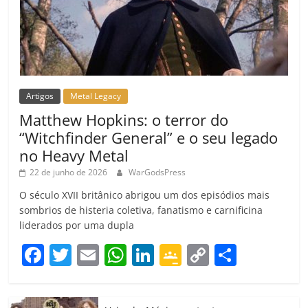
Artigos
Metal Legacy
Matthew Hopkins: o terror do
“Witchfinder General” e o seu legado
no Heavy Metal
22 de junho de 2026
WarGodsPress
O século XVII britânico abrigou um dos episódios mais
sombrios de histeria coletiva, fanatismo e carnificina
liderados por uma dupla
F
T
E
W
Li
G
C
C
a
w
m
h
n
o
o
o
c
itt
ai
at
k
o
p
m