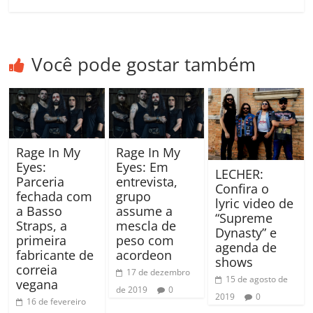
Você pode gostar também
Rage In My
Rage In My
Eyes:
Eyes: Em
LECHER:
Parceria
entrevista,
Confira o
fechada com
grupo
lyric video de
a Basso
assume a
“Supreme
Straps, a
mescla de
Dynasty” e
primeira
peso com
agenda de
fabricante de
acordeon
shows
correia
17 de dezembro
15 de agosto de
vegana
de 2019
0
2019
0
16 de fevereiro