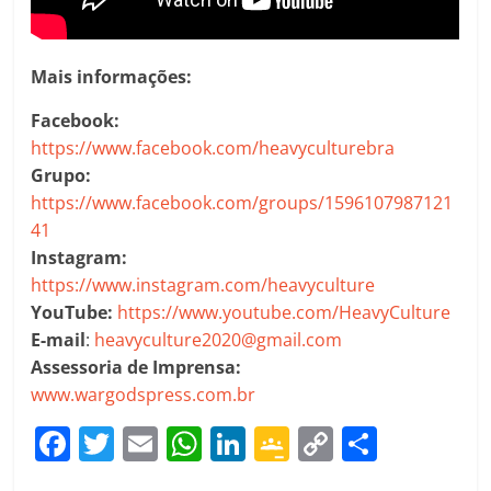
Mais informações:
Facebook:
https://www.facebook.com/heavyculturebra
Grupo:
https://www.facebook.com/groups/1596107987121
41
Instagram:
https://www.instagram.com/heavyculture
YouTube:
https://www.youtube.com/HeavyCulture
E-mail
:
heavyculture2020@gmail.com
Assessoria de Imprensa:
www.wargodspress.com.br
F
T
E
W
Li
G
C
C
a
w
m
h
n
o
o
o