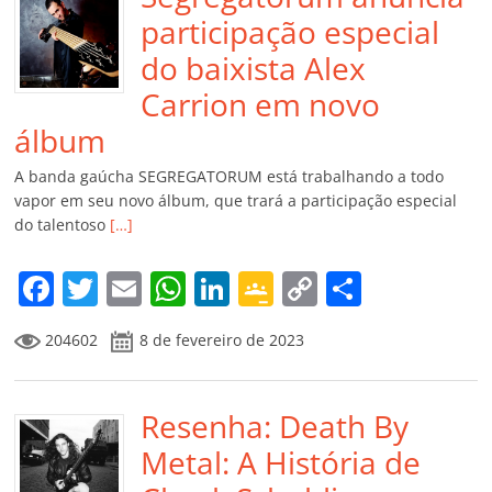
participação especial
do baixista Alex
Carrion em novo
álbum
A banda gaúcha SEGREGATORUM está trabalhando a todo
vapor em seu novo álbum, que trará a participação especial
do talentoso
[…]
F
T
E
W
Li
G
C
C
a
w
m
h
n
o
o
o
204602
8 de fevereiro de 2023
c
itt
ai
at
k
o
p
m
e
er
l
s
e
gl
y
p
b
Resenha: Death By
A
dI
e
Li
ar
o
p
n
Cl
n
til
Metal: A História de