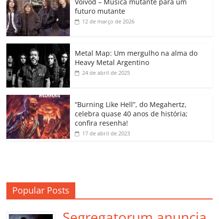
Voivod – Música mutante para um
e
er
l
s
e
gl
y
p
futuro mutante
b
A
dI
e
Li
ar
12 de março de 2026
o
p
n
Cl
n
til
o
p
a
k
h
Metal Map: Um mergulho na alma do
Heavy Metal Argentino
k
ss
ar
24 de abril de 2025
ro
o
“Burning Like Hell”, do Megahertz,
m
celebra quase 40 anos de história;
confira resenha!
17 de abril de 2023
Popular Posts
Segregatorum anuncia