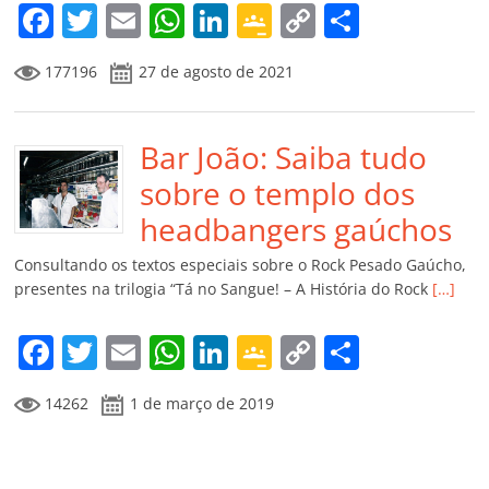
m
F
T
E
W
Li
G
C
C
a
w
m
h
n
o
o
o
177196
27 de agosto de 2021
c
itt
ai
at
k
o
p
m
e
er
l
s
e
gl
y
p
b
Bar João: Saiba tudo
A
dI
e
Li
ar
o
p
n
Cl
n
til
sobre o templo dos
o
p
a
k
h
headbangers gaúchos
k
ss
ar
Consultando os textos especiais sobre o Rock Pesado Gaúcho,
ro
presentes na trilogia “Tá no Sangue! – A História do Rock
[…]
o
F
T
E
W
Li
G
C
C
m
a
w
m
h
n
o
o
o
14262
1 de março de 2019
c
itt
ai
at
k
o
p
m
e
er
l
s
e
gl
y
p