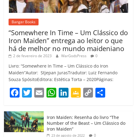
Banger Books
“Somewhere In Time – Um Clássico do
Iron Maiden” entrega ao leitor o que
há de melhor no mundo maideniano
2 de fevereiro de 2023
WarGodsPress
0
Livro: “Somewhere In Time – Um Clássico do Iron
Maiden”Autor: Stjepan JurasTradutor: Luiz Fernando
Souza SpósitoEditora: Estética Torta – 2020Páginas:
F
T
E
W
Li
G
C
C
a
w
m
h
n
o
o
o
c
itt
ai
at
k
o
p
m
Iron Maiden: Resenha do livro “The
e
er
l
s
e
gl
y
p
Number of the Beast – Um Clássico do
b
A
dI
e
Li
ar
Iron Maiden”
0
23 de agosto de 2022