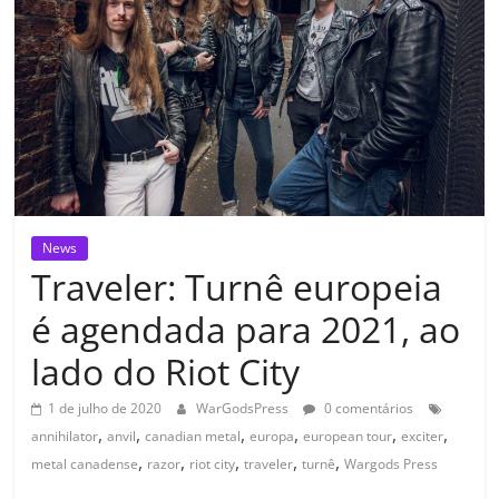
News
Traveler: Turnê europeia
é agendada para 2021, ao
lado do Riot City
1 de julho de 2020
WarGodsPress
0 comentários
,
,
,
,
,
,
annihilator
anvil
canadian metal
europa
european tour
exciter
,
,
,
,
,
metal canadense
razor
riot city
traveler
turnê
Wargods Press