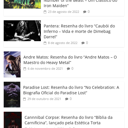
Number of the Beast – Um Clássico do
b
A
dI
e
Li
ar
Iron Maiden”
0
23 de agosto de 2022
o
p
n
Cl
n
til
o
p
a
k
h
Pantera: Resenha do livro “Caubói do
Inferno – Vida e morte de Dimebag
k
ss
ar
Darrel”
ro
0
8 de agosto de 2022
o
Andre Matos: Resenha do livro “Andre Matos – O
m
Maestro do Heavy Metal”
0
6 de novembro de 2021
Paradise Lost: Resenha do livro “No Celebration: A
Biografia Oficial do Paradise Lost”
0
29 de outubro de 2021
Cannnibal Corpse: Resenha do livro “Bíblia da
Carnificina”, lançado pela Estética Torta