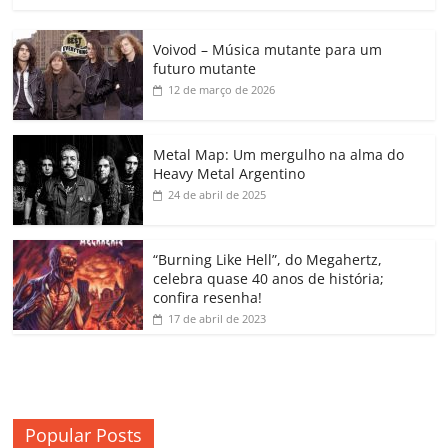
a
w
m
h
n
o
o
o
c
itt
ai
at
k
o
p
m
Voivod – Música mutante para um
e
er
l
s
e
gl
y
p
futuro mutante
b
A
dI
e
Li
ar
12 de março de 2026
o
p
n
Cl
n
til
o
p
a
k
h
Metal Map: Um mergulho na alma do
Heavy Metal Argentino
k
ss
ar
24 de abril de 2025
ro
o
“Burning Like Hell”, do Megahertz,
m
celebra quase 40 anos de história;
confira resenha!
17 de abril de 2023
Popular Posts