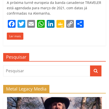
A próxima turnê europeia da banda canadense TRAVELER
está agendada para março de 2021, com datas já
confirmadas na Alemanha,
F
T
E
W
Li
G
C
C
a
w
m
h
n
o
o
o
Ler mais
c
itt
ai
at
k
o
p
m
e
er
l
s
e
gl
y
p
b
A
dI
e
Li
ar
Pesquisar
o
p
n
Cl
n
til
o
p
a
k
h
k
ss
ar
ro
Metal Legacy Media
o
m