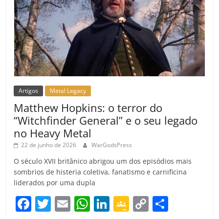
Artigos
Metal Legacy
Matthew Hopkins: o terror do
“Witchfinder General” e o seu legado
no Heavy Metal
22 de junho de 2026
WarGodsPress
O século XVII britânico abrigou um dos episódios mais
sombrios de histeria coletiva, fanatismo e carnificina
liderados por uma dupla
F
T
E
W
Li
G
C
C