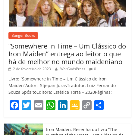
Banger Books
“Somewhere In Time – Um Clássico do
Iron Maiden” entrega ao leitor o que
há de melhor no mundo maideniano
2 de fevereiro de 2023
WarGodsPress
0
Livro: “Somewhere In Time – Um Clássico do Iron
Maiden”Autor: Stjepan JurasTradutor: Luiz Fernando
Souza SpósitoEditora: Estética Torta – 2020Páginas:
F
T
E
W
Li
G
C
C
a
w
m
h
n
o
o
o
c
itt
ai
at
k
o
p
m
Iron Maiden: Resenha do livro “The
e
er
l
s
e
gl
y
p