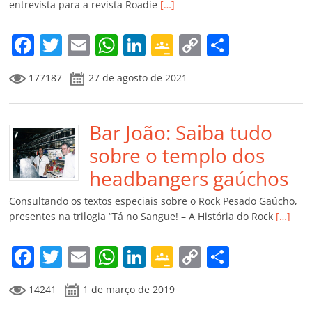
entrevista para a revista Roadie
[…]
o
m
F
T
E
W
Li
G
C
C
a
w
m
h
n
o
o
o
177187
27 de agosto de 2021
c
itt
ai
at
k
o
p
m
e
er
l
s
e
gl
y
p
b
Bar João: Saiba tudo
A
dI
e
Li
ar
o
p
n
Cl
n
til
sobre o templo dos
o
p
a
k
h
headbangers gaúchos
k
ss
ar
Consultando os textos especiais sobre o Rock Pesado Gaúcho,
ro
presentes na trilogia “Tá no Sangue! – A História do Rock
[…]
o
F
T
E
W
Li
G
C
C
m
a
w
m
h
n
o
o
o
14241
1 de março de 2019
c
itt
ai
at
k
o
p
m