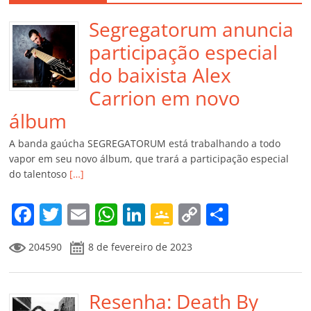
Segregatorum anuncia
participação especial
do baixista Alex
Carrion em novo
álbum
A banda gaúcha SEGREGATORUM está trabalhando a todo
vapor em seu novo álbum, que trará a participação especial
do talentoso
[…]
F
T
E
W
Li
G
C
C
a
w
m
h
n
o
o
o
204590
8 de fevereiro de 2023
c
itt
ai
at
k
o
p
m
e
er
l
s
e
gl
y
p
b
Resenha: Death By
A
dI
e
Li
ar