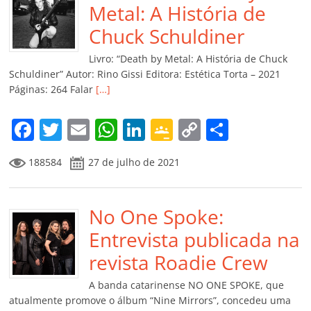
o
p
n
Cl
n
til
Metal: A História de
o
p
a
k
h
Chuck Schuldiner
k
ss
ar
Livro: “Death by Metal: A História de Chuck
ro
Schuldiner” Autor: Rino Gissi Editora: Estética Torta – 2021
Páginas: 264 Falar
[…]
o
m
F
T
E
W
Li
G
C
C
a
w
m
h
n
o
o
o
188584
27 de julho de 2021
c
itt
ai
at
k
o
p
m
e
er
l
s
e
gl
y
p
b
No One Spoke:
A
dI
e
Li
ar
o
p
n
Cl
n
til
Entrevista publicada na
o
p
a
k
h
revista Roadie Crew
k
ss
ar
A banda catarinense NO ONE SPOKE, que
ro
atualmente promove o álbum “Nine Mirrors”, concedeu uma