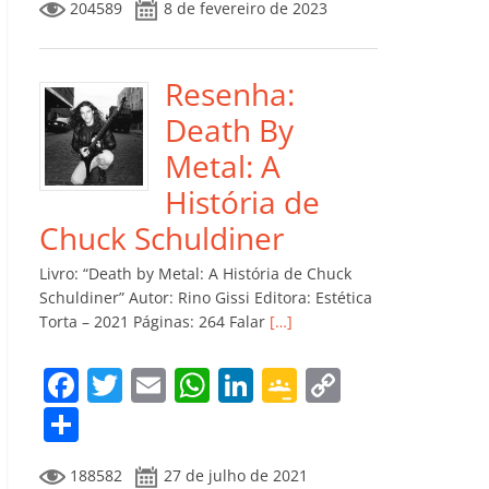
204589
8 de fevereiro de 2023
e
er
l
s
e
gl
y
m
b
A
dI
e
Li
p
o
p
n
Cl
n
ar
Resenha:
o
p
a
k
til
Death By
k
ss
h
Metal: A
ro
ar
História de
o
Chuck Schuldiner
m
Livro: “Death by Metal: A História de Chuck
Schuldiner” Autor: Rino Gissi Editora: Estética
Torta – 2021 Páginas: 264 Falar
[…]
F
T
E
W
Li
G
C
a
w
m
h
n
o
o
C
c
itt
ai
at
k
o
p
o
188582
27 de julho de 2021