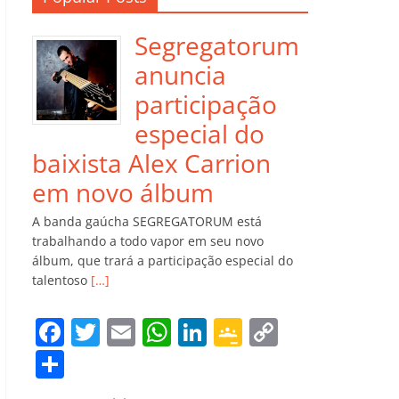
Segregatorum
anuncia
participação
especial do
baixista Alex Carrion
em novo álbum
A banda gaúcha SEGREGATORUM está
trabalhando a todo vapor em seu novo
álbum, que trará a participação especial do
talentoso
[…]
F
T
E
W
Li
G
C
a
w
m
h
n
o
o
C
c
itt
ai
at
k
o
p
o