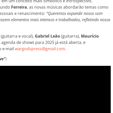
r em um conceito mais simbólico e introspectivo,
egundo
Ferreira
, as novas músicas abordarão temas como
essoais e renascimento:
“Queremos expandir nosso som
razem elementos mais intensos e trabalhados, refletindo nossa
(guitarra e vocal),
Gabriel Leão
(guitarra),
Maurício
A agenda de shows para 2025 já está aberta, e
o e-mail
wargodspress@gmail.com
.
ve”: