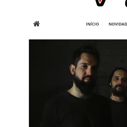
Wargods
INÍCIO
NOVIDAD
Press
Assessoria
e
Conteúdos