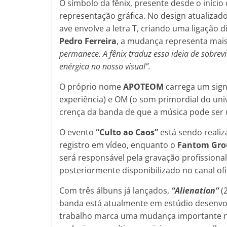
O símbolo da fênix, presente desde o iníci
representação gráfica. No design atualizad
ave envolve a letra T, criando uma ligação
Pedro Ferreira
, a mudança representa mais
permanece. A fênix traduz essa ideia de sobrev
enérgica no nosso visual”.
O próprio nome
APOTEOM
carrega um sign
experiência) e OM (o som primordial do uni
crença da banda de que a música pode ser um
O evento
“Culto ao Caos”
está sendo reali
registro em vídeo, enquanto o
Fantom Gro
será responsável pela gravação profissiona
posteriormente disponibilizado no canal ofi
Com três álbuns já lançados,
“Alienation”
(
banda está atualmente em estúdio desenvol
trabalho marca uma mudança importante no 