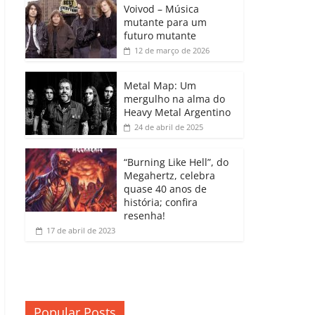
b
A
dI
e
Li
Voivod – Música
p
mutante para um
o
p
n
Cl
n
ar
futuro mutante
12 de março de 2026
o
p
a
k
til
k
ss
h
Metal Map: Um
ro
mergulho na alma do
ar
Heavy Metal Argentino
o
24 de abril de 2025
m
“Burning Like Hell”, do
Megahertz, celebra
quase 40 anos de
história; confira
resenha!
17 de abril de 2023
Popular Posts