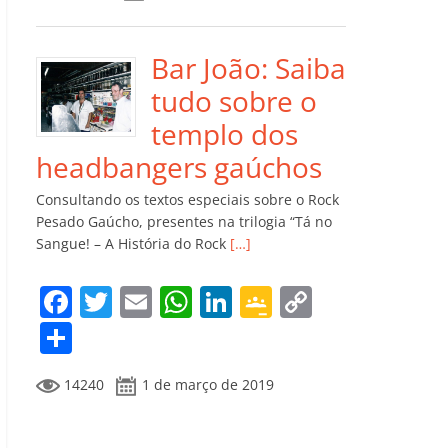
e
er
l
s
e
gl
y
m
b
A
dI
e
Li
p
o
p
n
Cl
n
ar
Bar João: Saiba
o
p
a
k
til
tudo sobre o
k
ss
h
templo dos
ro
ar
headbangers gaúchos
o
Consultando os textos especiais sobre o Rock
m
Pesado Gaúcho, presentes na trilogia “Tá no
Sangue! – A História do Rock
[…]
F
T
E
W
Li
G
C
a
w
m
h
n
o
o
C
c
itt
ai
at
k
o
p
o
14240
1 de março de 2019
e
er
l
s
e
gl
y
m
b
A
dI
e
Li
p