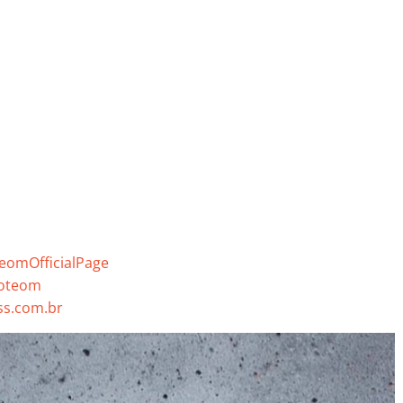
eomOfficialPage
poteom
s.com.br