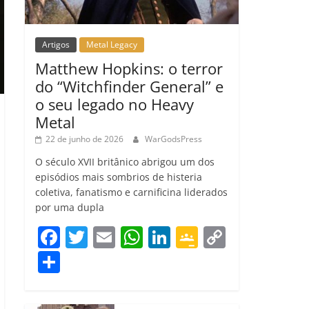
Artigos
Metal Legacy
Matthew Hopkins: o terror
do “Witchfinder General” e
o seu legado no Heavy
Metal
22 de junho de 2026
WarGodsPress
O século XVII britânico abrigou um dos
episódios mais sombrios de histeria
coletiva, fanatismo e carnificina liderados
por uma dupla
F
T
E
W
Li
G
C
a
w
m
h
n
o
o
C
c
itt
ai
at
k
o
p
o
e
er
l
s
e
gl
y
m