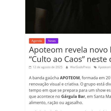
Agenda
News
Apoteom revela novo l
“Culto ao Caos” nest
12 de agosto de 2025
WarGodsPress
Apoteom
A banda gaúcha
APOTEOM
, formada em 20
renovação visual e criativa. O grupo está 
tempo em que se prepara para um show esp
que acontece no
Gárgula Bar
, em Santa Mar
alimento, ração ou agasalho.