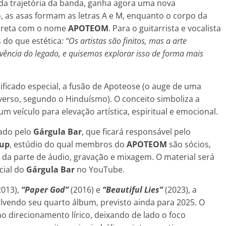
o da trajetória da banda, ganha agora uma nova
o, as asas formam as letras A e M, enquanto o corpo da
 direta com o nome
APOTEOM
. Para o guitarrista e vocalista
 do que estética
: “Os artistas são finitos, mas a arte
ivência do legado, e quisemos explorar isso de forma mais
ificado especial, a fusão de Apoteose (o auge de uma
verso, segundo o Hinduísmo). O conceito simboliza a
 veículo para elevação artística, espiritual e emocional.
zado pelo
Gárgula Bar
, que ficará responsável pelo
up
, estúdio do qual membros do
APOTEOM
são sócios,
l da parte de áudio, gravação e mixagem. O material será
cial do
Gárgula Bar
no YouTube.
2013),
“Paper God”
(2016) e
“Beautiful Lies”
(2023), a
vendo seu quarto álbum, previsto ainda para 2025. O
direcionamento lírico, deixando de lado o foco