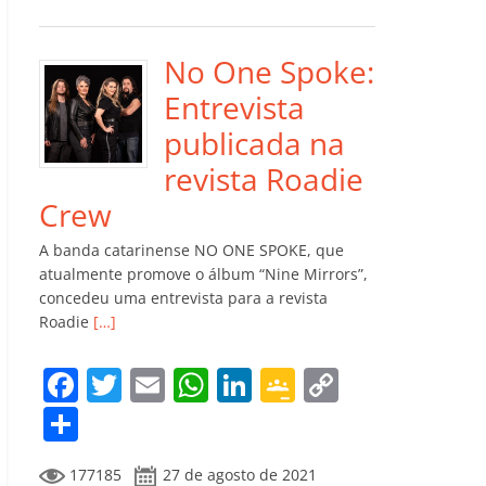
e
er
l
s
e
gl
y
m
b
A
dI
e
Li
p
o
p
n
Cl
n
ar
No One Spoke:
o
p
a
k
til
Entrevista
k
ss
h
publicada na
ro
ar
revista Roadie
o
Crew
m
A banda catarinense NO ONE SPOKE, que
atualmente promove o álbum “Nine Mirrors”,
concedeu uma entrevista para a revista
Roadie
[…]
F
T
E
W
Li
G
C
a
w
m
h
n
o
o
C
c
itt
ai
at
k
o
p
o
177185
27 de agosto de 2021