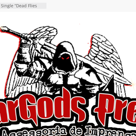
 Single “Dead Flies
stá nas plataformas em
orge A. Romero
osen detalha a
 “Fly Rig” definitivo
festival Hell’s Heroes
 vídeo de guitar & bass
de “Eclipse”, segundo
bum “Dreaming”
estiona a
o e a artificialidade
ingle e videoclipe de
ams”
nda gaúcha de Heavy
o debut “Hellforge”