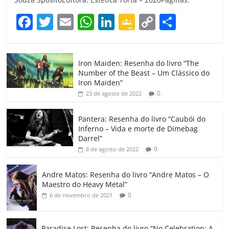
F
T
E
W
Li
G
C
C
a
w
m
h
n
o
o
o
c
itt
ai
at
k
o
p
m
Iron Maiden: Resenha do livro “The
e
er
l
s
e
gl
y
p
Number of the Beast – Um Clássico do
b
A
dI
e
Li
ar
Iron Maiden”
0
23 de agosto de 2022
o
p
n
Cl
n
til
o
p
a
k
h
Pantera: Resenha do livro “Caubói do
Inferno – Vida e morte de Dimebag
k
ss
ar
Darrel”
ro
0
8 de agosto de 2022
o
Andre Matos: Resenha do livro “Andre Matos – O
m
Maestro do Heavy Metal”
0
6 de novembro de 2021
Paradise Lost: Resenha do livro “No Celebration: A