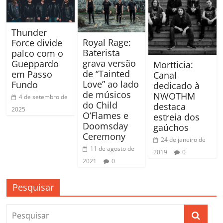
Thunder
Royal Rage:
Force divide
Baterista
palco com o
grava versão
Gueppardo
Mortticia:
de “Tainted
em Passo
Canal
Love” ao lado
Fundo
dedicado à
de músicos
NWOTHM
4 de setembro de
do Child
destaca
2025
O’Flames e
estreia dos
Doomsday
gaúchos
Ceremony
24 de janeiro de
11 de agosto de
2019
0
2021
0
Pesquisar