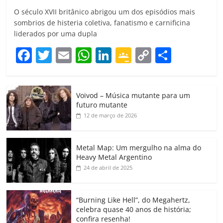
O século XVII britânico abrigou um dos episódios mais
sombrios de histeria coletiva, fanatismo e carnificina
liderados por uma dupla
F
T
E
W
Li
G
C
C
a
w
m
h
n
o
o
o
c
itt
ai
at
k
o
p
m
Voivod – Música mutante para um
e
er
l
s
e
gl
y
p
futuro mutante
b
A
dI
e
Li
ar
12 de março de 2026
o
p
n
Cl
n
til
o
p
a
k
h
Metal Map: Um mergulho na alma do
Heavy Metal Argentino
k
ss
ar
24 de abril de 2025
ro
o
“Burning Like Hell”, do Megahertz,
m
celebra quase 40 anos de história;
confira resenha!