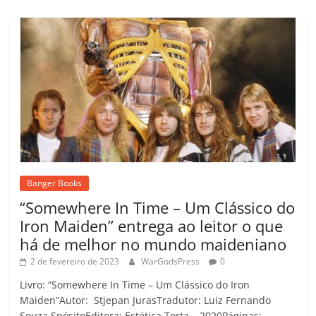
Banger Books
“Somewhere In Time – Um Clássico do
Iron Maiden” entrega ao leitor o que
há de melhor no mundo maideniano
2 de fevereiro de 2023
WarGodsPress
0
Livro: “Somewhere In Time – Um Clássico do Iron
Maiden”Autor: Stjepan JurasTradutor: Luiz Fernando
Souza SpósitoEditora: Estética Torta – 2020Páginas: