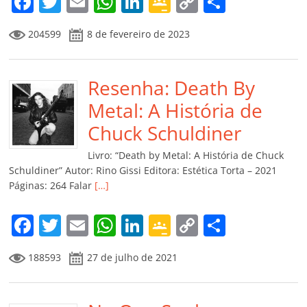
F
T
E
W
Li
G
C
C
a
w
m
h
n
o
o
o
204599
8 de fevereiro de 2023
c
itt
ai
at
k
o
p
m
e
er
l
s
e
gl
y
p
b
Resenha: Death By
A
dI
e
Li
ar
o
p
n
Cl
n
til
Metal: A História de
o
p
a
k
h
Chuck Schuldiner
k
ss
ar
Livro: “Death by Metal: A História de Chuck
ro
Schuldiner” Autor: Rino Gissi Editora: Estética Torta – 2021
Páginas: 264 Falar
[…]
o
m
F
T
E
W
Li
G
C
C
a
w
m
h
n
o
o
o
188593
27 de julho de 2021
c
itt
ai
at
k
o
p
m
e
er
l
s
e
gl
y
p