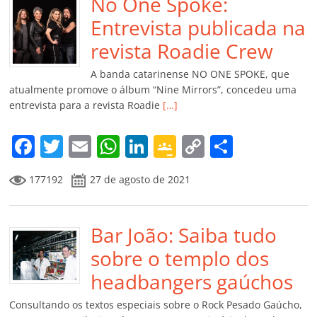
b
No One Spoke:
A
dI
e
Li
ar
o
p
n
Cl
n
til
Entrevista publicada na
o
p
a
k
h
revista Roadie Crew
k
ss
ar
A banda catarinense NO ONE SPOKE, que
ro
atualmente promove o álbum “Nine Mirrors”, concedeu uma
entrevista para a revista Roadie
[…]
o
m
F
T
E
W
Li
G
C
C
a
w
m
h
n
o
o
o
177192
27 de agosto de 2021
c
itt
ai
at
k
o
p
m
e
er
l
s
e
gl
y
p
b
Bar João: Saiba tudo
A
dI
e
Li
ar
o
p
n
Cl
n
til
sobre o templo dos
o
p
a
k
h
headbangers gaúchos
k
ss
ar
Consultando os textos especiais sobre o Rock Pesado Gaúcho,