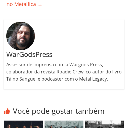
k
ss
ar
no Metallica
→
ro
o
m
WarGodsPress
Assessor de Imprensa com a Wargods Press,
colaborador da revista Roadie Crew, co-autor do livro
Tá no Sangue! e podcaster com o Metal Legacy.
Você pode gostar também