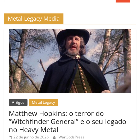
Metal Legacy Media
Artigos
Metal Legacy
Matthew Hopkins: o terror do
“Witchfinder General” e o seu legado
no Heavy Metal
22 de junho de 2026
WarGodsPress