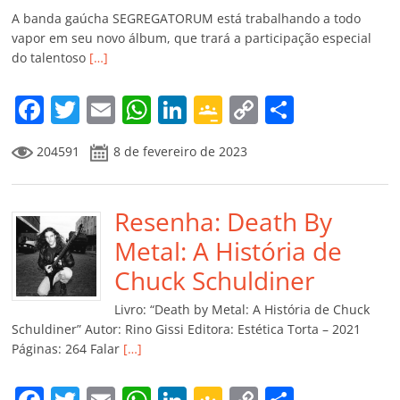
A banda gaúcha SEGREGATORUM está trabalhando a todo
vapor em seu novo álbum, que trará a participação especial
do talentoso
[…]
F
T
E
W
Li
G
C
C
a
w
m
h
n
o
o
o
204591
8 de fevereiro de 2023
c
itt
ai
at
k
o
p
m
e
er
l
s
e
gl
y
p
b
Resenha: Death By
A
dI
e
Li
ar
o
p
n
Cl
n
til
Metal: A História de
o
p
a
k
h
Chuck Schuldiner
k
ss
ar
Livro: “Death by Metal: A História de Chuck
ro
Schuldiner” Autor: Rino Gissi Editora: Estética Torta – 2021
Páginas: 264 Falar
[…]
o
m