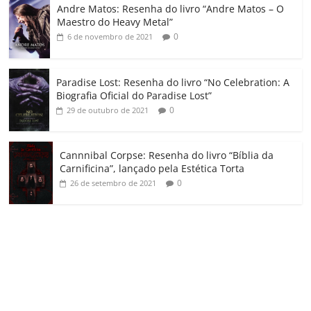
o
Andre Matos: Resenha do livro “Andre Matos – O
m
Maestro do Heavy Metal”
0
6 de novembro de 2021
Paradise Lost: Resenha do livro “No Celebration: A
Biografia Oficial do Paradise Lost”
0
29 de outubro de 2021
Cannnibal Corpse: Resenha do livro “Bíblia da
Carnificina”, lançado pela Estética Torta
0
26 de setembro de 2021