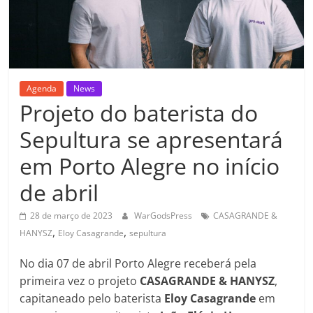
Agenda
News
Projeto do baterista do
Sepultura se apresentará
em Porto Alegre no início
de abril
28 de março de 2023
WarGodsPress
CASAGRANDE &
,
,
HANYSZ
Eloy Casagrande
sepultura
No dia 07 de abril Porto Alegre receberá pela
primeira vez o projeto
CASAGRANDE & HANYSZ
,
capitaneado pelo baterista
Eloy
Casagrande
em