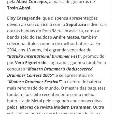
pela
Abasi Concepts
, a marca de guitarras de
Tosin Abasi
.
Eloy
Casagrande
, que dispensa apresentações
devido ao seu currículo com o
Sepultura
e diversas
outras bandas do Rock/Metal brasileiro, como a
banda solo do saudoso
Andre Matos
, também
coleciona títulos como o de melhor baterista. Em
2004, aos 13 anos, foi o grande vencedor do
“Batuka International Drummer Fest”
, promovido
por
Vera Figueiredo
. Logo após, ganhou também o
concurso
“Modern Drummer’s Undiscovered
Drummer Contest 2005”
, e se apresentou no
“Modern Drummer Festival”
, o evento de bateria
mais renomado do mundo. O mestre das baquetas
também foi eleito recentemente como melhor
baterista de Metal pelo segundo ano consecutivo
pelos leitores da revista
Modern Drummer.
Outra
votação em que o baterista saiu premiado foi na