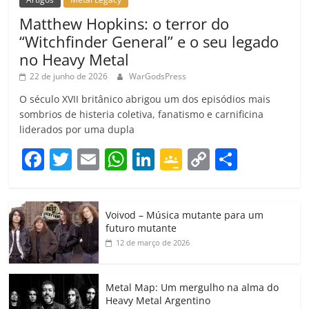
Matthew Hopkins: o terror do
“Witchfinder General” e o seu legado
no Heavy Metal
22 de junho de 2026
WarGodsPress
O século XVII britânico abrigou um dos episódios mais
sombrios de histeria coletiva, fanatismo e carnificina
liderados por uma dupla
F
T
E
W
Li
G
C
C
a
w
m
h
n
o
o
o
c
itt
ai
at
k
o
p
m
Voivod – Música mutante para um
e
er
l
s
e
gl
y
p
futuro mutante
b
A
dI
e
Li
ar
12 de março de 2026
o
p
n
Cl
n
til
o
p
a
k
h
Metal Map: Um mergulho na alma do
Heavy Metal Argentino