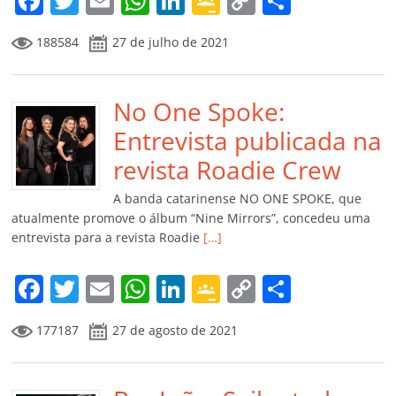
F
T
E
W
Li
G
C
C
a
w
m
h
n
o
o
o
188584
27 de julho de 2021
c
itt
ai
at
k
o
p
m
e
er
l
s
e
gl
y
p
b
No One Spoke:
A
dI
e
Li
ar
o
p
n
Cl
n
til
Entrevista publicada na
o
p
a
k
h
revista Roadie Crew
k
ss
ar
A banda catarinense NO ONE SPOKE, que
ro
atualmente promove o álbum “Nine Mirrors”, concedeu uma
entrevista para a revista Roadie
[…]
o
m
F
T
E
W
Li
G
C
C
a
w
m
h
n
o
o
o
177187
27 de agosto de 2021
c
itt
ai
at
k
o
p
m
e
er
l
s
e
gl
y
p