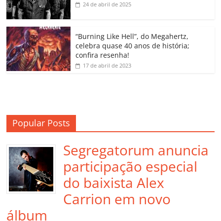
k
ss
ar
24 de abril de 2025
ro
o
“Burning Like Hell”, do Megahertz,
m
celebra quase 40 anos de história;
confira resenha!
17 de abril de 2023
Popular Posts
Segregatorum anuncia
participação especial
do baixista Alex
Carrion em novo
álbum