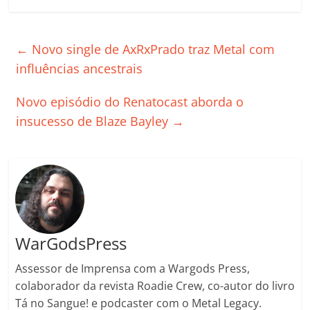
c
itt
ai
at
k
o
p
m
e
er
l
s
e
gl
y
p
←
Novo single de AxRxPrado traz Metal com
b
A
dI
e
Li
ar
influências ancestrais
o
p
n
Cl
n
til
Novo episódio do Renatocast aborda o
o
p
a
k
h
insucesso de Blaze Bayley
→
k
ss
ar
ro
o
m
WarGodsPress
Assessor de Imprensa com a Wargods Press,
colaborador da revista Roadie Crew, co-autor do livro
Tá no Sangue! e podcaster com o Metal Legacy.