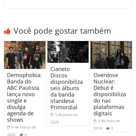
Você pode gostar também
Cianeto
Demophobia:
Overdose
Discos
Banda do
Nuclear:
disponibiliza
ABC Paulista
Debut é
seis álbuns
lança novo
disponibiliza
da banda
single e
do nas
irlandesa
divulga
plataformas
Primordial
agenda de
digitais
5 de junho de
shows
4 de maio de
2026
9 de março de
2019
0
2020
0