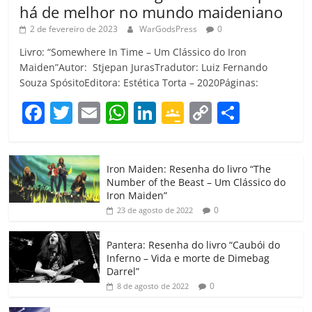
há de melhor no mundo maideniano
2 de fevereiro de 2023
WarGodsPress
0
Livro: “Somewhere In Time – Um Clássico do Iron
Maiden”Autor: Stjepan JurasTradutor: Luiz Fernando
Souza SpósitoEditora: Estética Torta – 2020Páginas:
F
T
E
W
Li
G
C
C
a
w
m
h
n
o
o
o
c
itt
ai
at
k
o
p
m
Iron Maiden: Resenha do livro “The
e
er
l
s
e
gl
y
p
Number of the Beast – Um Clássico do
b
A
dI
e
Li
ar
Iron Maiden”
0
23 de agosto de 2022
o
p
n
Cl
n
til
o
p
a
k
h
Pantera: Resenha do livro “Caubói do
Inferno – Vida e morte de Dimebag
k
ss
ar
Darrel”
ro
0
8 de agosto de 2022