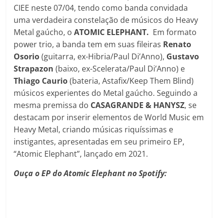
CIEE neste 07/04, tendo como banda convidada
uma verdadeira constelação de músicos do Heavy
Metal gaúcho, o
ATOMIC ELEPHANT.
Em formato
power trio, a banda tem em suas fileiras
Renato
Osorio
(guitarra, ex-Hibria/Paul Di’Anno),
Gustavo
Strapazon
(baixo, ex-Scelerata/Paul Di’Anno) e
Thiago Caurio
(bateria, Astafix/Keep Them Blind)
músicos experientes do Metal gaúcho. Seguindo a
mesma premissa do
CASAGRANDE & HANYSZ
, se
destacam por inserir elementos de World Music em
Heavy Metal, criando músicas riquíssimas e
instigantes, apresentadas em seu primeiro EP,
“Atomic Elephant”, lançado em 2021.
Ouça o EP do Atomic Elephant no Spotify: