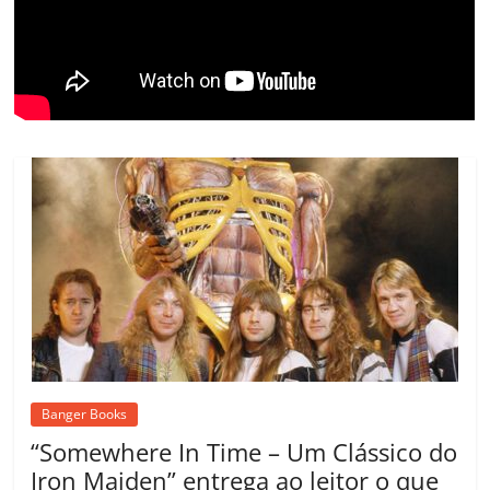
o
m
Banger Books
“Somewhere In Time – Um Clássico do
Iron Maiden” entrega ao leitor o que