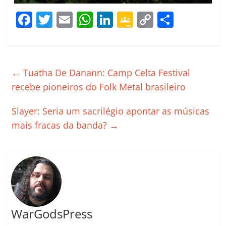
F
T
E
W
Li
G
C
C
a
w
m
h
n
o
o
o
c
itt
ai
at
k
o
p
m
e
er
l
s
e
gl
y
p
←
Tuatha De Danann: Camp Celta Festival
b
A
dI
e
Li
ar
recebe pioneiros do Folk Metal brasileiro
o
p
n
Cl
n
til
Slayer: Seria um sacrilégio apontar as músicas
o
p
a
k
h
mais fracas da banda?
→
k
ss
ar
ro
o
m
WarGodsPress