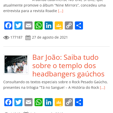
ro
atualmente promove o álbum “Nine Mirrors”, concedeu uma
entrevista para a revista Roadie
[…]
o
m
F
T
E
W
Li
G
C
C
a
w
m
h
n
o
o
o
177187
27 de agosto de 2021
c
itt
ai
at
k
o
p
m
e
er
l
s
e
gl
y
p
b
Bar João: Saiba tudo
A
dI
e
Li
ar
o
p
n
Cl
n
til
sobre o templo dos
o
p
a
k
h
headbangers gaúchos
k
ss
ar
Consultando os textos especiais sobre o Rock Pesado Gaúcho,
ro
presentes na trilogia “Tá no Sangue! – A História do Rock
[…]
o
F
T
E
W
Li
G
C
C
m
a
w
m
h
n
o
o
o