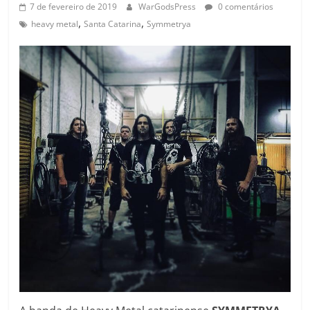
7 de fevereiro de 2019
WarGodsPress
0 comentários
,
,
heavy metal
Santa Catarina
Symmetrya