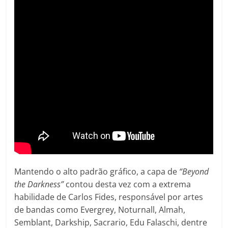
Mantendo o alto padrão gráfico, a capa de
“Beyond
the Darkness”
contou desta vez com a extrema
habilidade de Carlos Fides, responsável por artes
de bandas como Evergrey, Noturnall, Almah,
Semblant, Darkship, Sacrario, Edu Falaschi, dentre