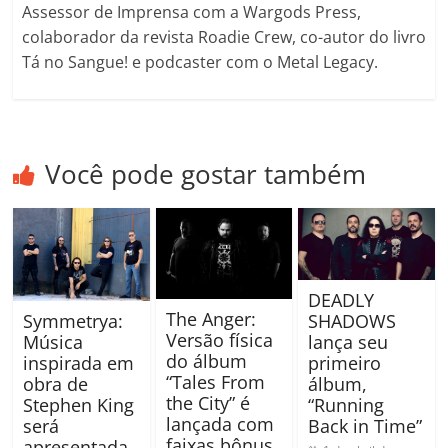
Assessor de Imprensa com a Wargods Press,
colaborador da revista Roadie Crew, co-autor do livro
Tá no Sangue! e podcaster com o Metal Legacy.
Você pode gostar também
DEADLY
The Anger:
SHADOWS
Symmetrya:
Versão física
lança seu
Música
do álbum
primeiro
inspirada em
“Tales From
álbum,
obra de
the City” é
“Running
Stephen King
lançada com
Back in Time”
será
faixas bônus
apresentada