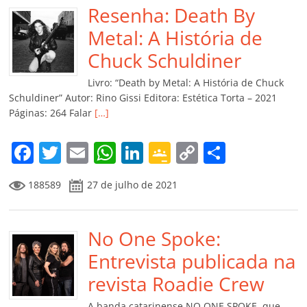
b
Resenha: Death By
A
dI
e
Li
ar
o
p
n
Cl
n
til
Metal: A História de
o
p
a
k
h
Chuck Schuldiner
k
ss
ar
Livro: “Death by Metal: A História de Chuck
ro
Schuldiner” Autor: Rino Gissi Editora: Estética Torta – 2021
Páginas: 264 Falar
[…]
o
m
F
T
E
W
Li
G
C
C
a
w
m
h
n
o
o
o
188589
27 de julho de 2021
c
itt
ai
at
k
o
p
m
e
er
l
s
e
gl
y
p
b
No One Spoke:
A
dI
e
Li
ar
o
p
n
Cl
n
til
Entrevista publicada na
o
p
a
k
h
revista Roadie Crew
k
ss
ar
A banda catarinense NO ONE SPOKE, que