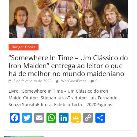
Banger Books
“Somewhere In Time – Um Clássico do
Iron Maiden” entrega ao leitor o que
há de melhor no mundo maideniano
2 de fevereiro de 2023
WarGodsPress
0
Livro: “Somewhere In Time – Um Clássico do Iron
Maiden”Autor: Stjepan JurasTradutor: Luiz Fernando
Souza SpósitoEditora: Estética Torta – 2020Páginas:
F
T
E
W
Li
G
C
C
a
w
m
h
n
o
o
o