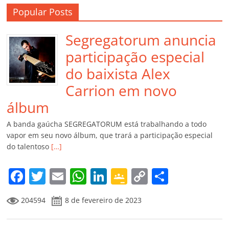
Popular Posts
Segregatorum anuncia
participação especial
do baixista Alex
Carrion em novo
álbum
A banda gaúcha SEGREGATORUM está trabalhando a todo
vapor em seu novo álbum, que trará a participação especial
do talentoso
[…]
F
T
E
W
Li
G
C
C
a
w
m
h
n
o
o
o
204594
8 de fevereiro de 2023
c
itt
ai
at
k
o
p
m
e
er
l
s
e
gl
y
p