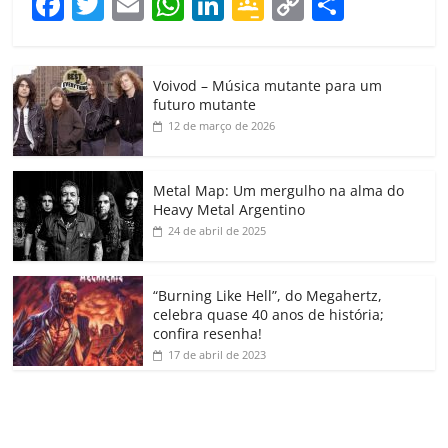
F
T
E
W
Li
G
C
C
a
w
m
h
n
o
o
o
c
itt
ai
at
k
o
p
m
Voivod – Música mutante para um
e
er
l
s
e
gl
y
p
futuro mutante
b
A
dI
e
Li
ar
12 de março de 2026
o
p
n
Cl
n
til
o
p
a
k
h
Metal Map: Um mergulho na alma do
Heavy Metal Argentino
k
ss
ar
24 de abril de 2025
ro
o
“Burning Like Hell”, do Megahertz,
m
celebra quase 40 anos de história;
confira resenha!
17 de abril de 2023