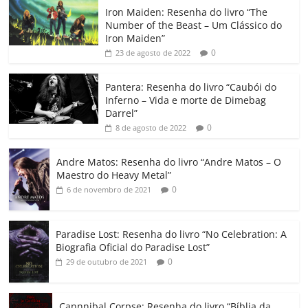
c
itt
ai
at
k
o
p
m
Iron Maiden: Resenha do livro “The
e
er
l
s
e
gl
y
p
Number of the Beast – Um Clássico do
b
A
dI
e
Li
ar
Iron Maiden”
0
23 de agosto de 2022
o
p
n
Cl
n
til
o
p
a
k
h
Pantera: Resenha do livro “Caubói do
Inferno – Vida e morte de Dimebag
k
ss
ar
Darrel”
ro
0
8 de agosto de 2022
o
Andre Matos: Resenha do livro “Andre Matos – O
m
Maestro do Heavy Metal”
0
6 de novembro de 2021
Paradise Lost: Resenha do livro “No Celebration: A
Biografia Oficial do Paradise Lost”
0
29 de outubro de 2021
Cannnibal Corpse: Resenha do livro “Bíblia da