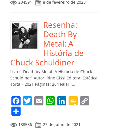
204591
8 de fevereiro de 2023
e
er
l
s
e
gl
y
m
b
A
dI
e
Li
p
o
p
n
Cl
n
ar
Resenha:
o
p
a
k
til
Death By
k
ss
h
Metal: A
ro
ar
História de
o
Chuck Schuldiner
m
Livro: “Death by Metal: A História de Chuck
Schuldiner” Autor: Rino Gissi Editora: Estética
Torta – 2021 Páginas: 264 Falar
[…]
F
T
E
W
Li
G
C
a
w
m
h
n
o
o
C
c
itt
ai
at
k
o
p
o
188586
27 de julho de 2021