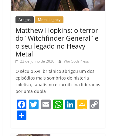
Artigos
Metal Legacy
Matthew Hopkins: o terror
do “Witchfinder General” e
o seu legado no Heavy
Metal
22 de junho de 2026
WarGodsPress
O século XVII britânico abrigou um dos
episódios mais sombrios de histeria
coletiva, fanatismo e carnificina liderados
por uma dupla
F
T
E
W
Li
G
C
a
w
m
h
n
o
o
C
c
itt
ai
at
k
o
p
o
e
er
l
s
e
gl
y
m