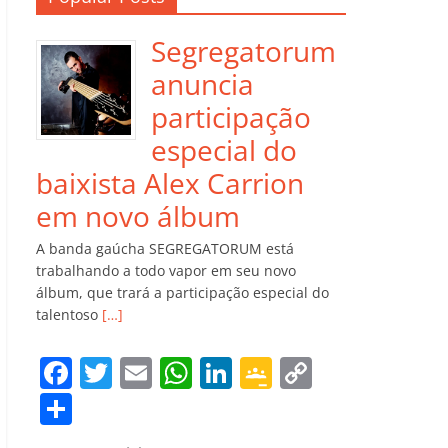
Segregatorum
anuncia
participação
especial do
baixista Alex Carrion
em novo álbum
A banda gaúcha SEGREGATORUM está
trabalhando a todo vapor em seu novo
álbum, que trará a participação especial do
talentoso
[…]
F
T
E
W
Li
G
C
a
w
m
h
n
o
o
C
c
itt
ai
at
k
o
p
o