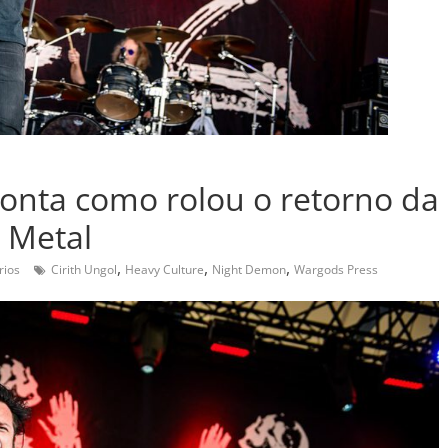
 conta como rolou o retorno da
c Metal
,
,
,
rios
Cirith Ungol
Heavy Culture
Night Demon
Wargods Press