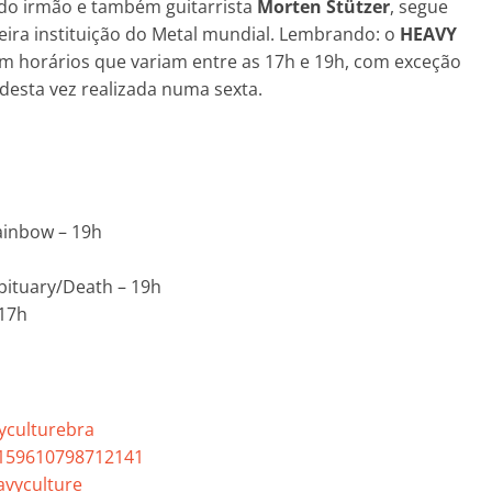
do irmão e também guitarrista
Morten Stützer
, segue
deira instituição do Metal mundial. Lembrando: o
HEAVY
om horários que variam entre as 17h e 19h, com exceção
 desta vez realizada numa sexta.
ainbow – 19h
bituary/Death – 19h
 17h
yculturebra
/159610798712141
avyculture