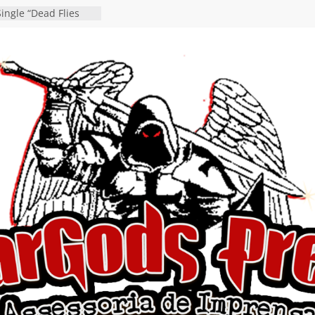
ingle “Dead Flies
á nas plataformas em
rge A. Romero
en detalha a
“Fly Rig” definitivo
estival Hell’s Heroes
vídeo de guitar & bass
e “Eclipse”, segundo
um “Dreaming”
tiona a
e a artificialidade
ngle e videoclipe de
s”
da gaúcha de Heavy
debut “Hellforge”