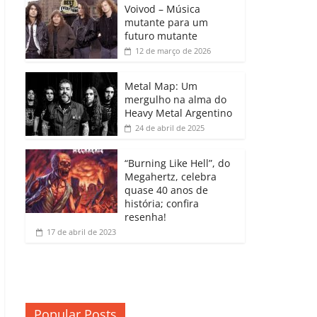
b
A
dI
e
Li
Voivod – Música
p
mutante para um
o
p
n
Cl
n
ar
futuro mutante
12 de março de 2026
o
p
a
k
til
k
ss
h
Metal Map: Um
ro
mergulho na alma do
ar
Heavy Metal Argentino
o
24 de abril de 2025
m
“Burning Like Hell”, do
Megahertz, celebra
quase 40 anos de
história; confira
resenha!
17 de abril de 2023
Popular Posts