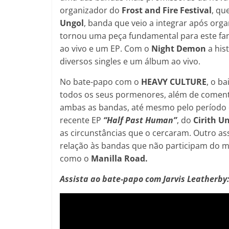
organizador do
Frost and Fire Festival
, q
Ungol
, banda que veio a integrar após org
tornou uma peça fundamental para este fan
ao vivo e um EP. Com o
Night Demon
a his
diversos singles e um álbum ao vivo.
No bate-papo com o
HEAVY CULTURE
, o b
todos os seus pormenores, além de comentar
ambas as bandas, até mesmo pelo período
recente EP
“Half Past Human”
, do
Cirith U
as circunstâncias que o cercaram. Outro as
relação às bandas que não participam do 
como o
Manilla Road.
Assista ao bate-papo com Jarvis Leatherby