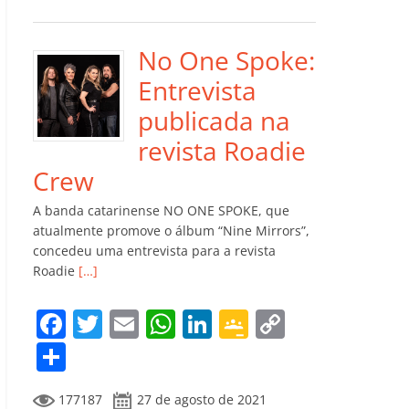
e
er
l
s
e
gl
y
m
b
A
dI
e
Li
p
o
p
n
Cl
n
ar
No One Spoke:
o
p
a
k
til
Entrevista
k
ss
h
publicada na
ro
ar
revista Roadie
o
Crew
m
A banda catarinense NO ONE SPOKE, que
atualmente promove o álbum “Nine Mirrors”,
concedeu uma entrevista para a revista
Roadie
[…]
F
T
E
W
Li
G
C
a
w
m
h
n
o
o
C
c
itt
ai
at
k
o
p
o
177187
27 de agosto de 2021