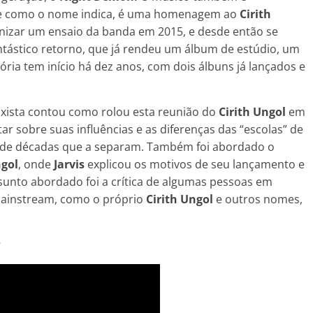
ue como o nome indica, é uma homenagem ao
Cirith
anizar um ensaio da banda em 2015, e desde então se
tástico retorno, que já rendeu um álbum de estúdio, um
tória tem início há dez anos, com dois álbuns já lançados e
aixista contou como rolou esta reunião do
Cirith Ungol
em
 sobre suas influências e as diferenças das “escolas” de
 de décadas que a separam. Também foi abordado o
ngol
, onde
Jarvis
explicou os motivos de seu lançamento e
sunto abordado foi a crítica de algumas pessoas em
mainstream, como o próprio
Cirith Ungol
e outros nomes,
: