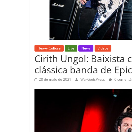
Heavy Culture
Live
News
Vídeos
Cirith Ungol: Baixista
clássica banda de Epi
28 de maio de 2021
WarGodsPress
0 comentá