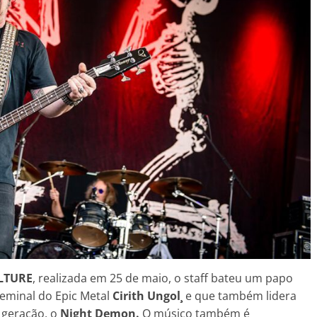
LTURE
, realizada em 25 de maio, o staff bateu um papo
eminal do Epic Metal
Cirith Ungol¸
e que também lidera
 geração, o
Night Demon.
O músico também é