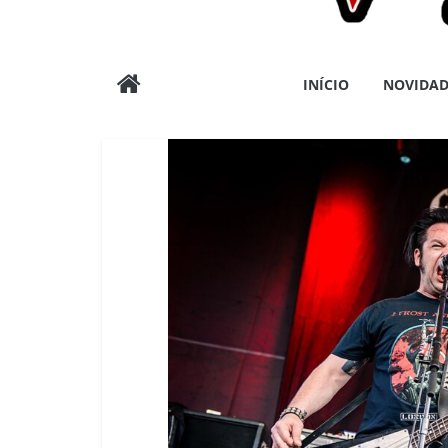
Wargods
INÍCIO
NOVIDAD
Press
Assessoria
e
Conteúdos