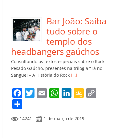
e
er
l
s
e
gl
y
m
b
A
dI
e
Li
p
o
p
n
Cl
n
ar
Bar João: Saiba
o
p
a
k
til
tudo sobre o
k
ss
h
templo dos
ro
ar
headbangers gaúchos
o
Consultando os textos especiais sobre o Rock
m
Pesado Gaúcho, presentes na trilogia “Tá no
Sangue! – A História do Rock
[…]
F
T
E
W
Li
G
C
a
w
m
h
n
o
o
C
c
itt
ai
at
k
o
p
o
14241
1 de março de 2019
e
er
l
s
e
gl
y
m
b
A
dI
e
Li
p