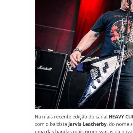
Na mais recente edição do canal
HEAVY CU
com o baixista
Jarvis Leatherby
, do nome s
uma das bandas mais promissoras da nova