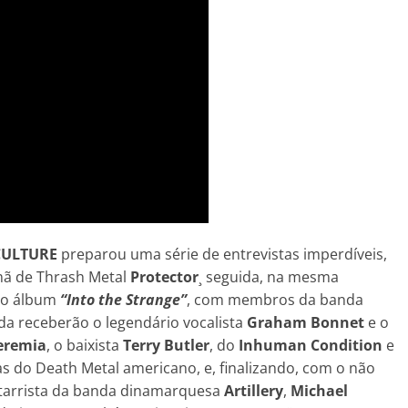
CULTURE
preparou uma série de entrevistas imperdíveis,
mã de Thrash Metal
Protector
¸ seguida, na mesma
 o álbum
“Into the Strange”
, com membros da banda
da receberão o legendário vocalista
Graham Bonnet
e o
eremia
, o baixista
Terry Butler
, do
Inhuman Condition
e
s do Death Metal americano, e, finalizando, com o não
tarrista da banda dinamarquesa
Artillery
,
Michael