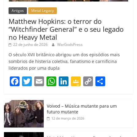
Artigos
Metal Legacy
Matthew Hopkins: o terror do
“Witchfinder General” e o seu legado
no Heavy Metal
22 de junho de 2026
WarGodsPress
O século XVII britânico abrigou um dos episódios mais
sombrios de histeria coletiva, fanatismo e carnificina
liderados por uma dupla
F
T
E
W
Li
G
C
C
a
w
m
h
n
o
o
o
c
itt
ai
at
k
o
p
m
Voivod – Música mutante para um
e
er
l
s
e
gl
y
p
futuro mutante
b
A
dI
e
Li
ar
12 de março de 2026
o
p
n
Cl
n
til