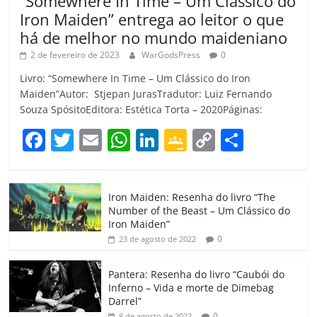
“Somewhere In Time – Um Clássico do
Iron Maiden” entrega ao leitor o que
há de melhor no mundo maideniano
2 de fevereiro de 2023
WarGodsPress
0
Livro: “Somewhere In Time – Um Clássico do Iron
Maiden”Autor: Stjepan JurasTradutor: Luiz Fernando
Souza SpósitoEditora: Estética Torta – 2020Páginas:
F
T
E
W
Li
G
C
C
a
w
m
h
n
o
o
o
c
itt
ai
at
k
o
p
m
Iron Maiden: Resenha do livro “The
e
er
l
s
e
gl
y
p
Number of the Beast – Um Clássico do
b
A
dI
e
Li
ar
Iron Maiden”
0
23 de agosto de 2022
o
p
n
Cl
n
til
o
p
a
k
h
Pantera: Resenha do livro “Caubói do
Inferno – Vida e morte de Dimebag
k
ss
ar
Darrel”
0
8 de agosto de 2022