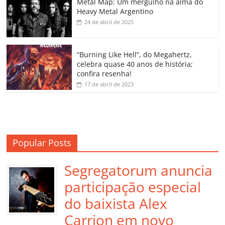
o
p
a
k
h
Metal Map: Um mergulho na alma do
Heavy Metal Argentino
k
ss
ar
24 de abril de 2025
ro
o
“Burning Like Hell”, do Megahertz,
m
celebra quase 40 anos de história;
confira resenha!
17 de abril de 2023
Popular Posts
Segregatorum anuncia
participação especial
do baixista Alex
Carrion em novo