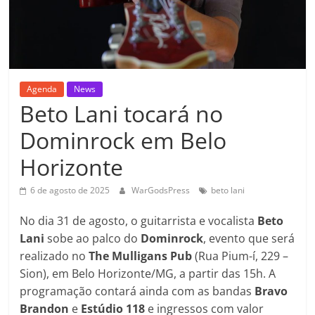
Agenda
News
Beto Lani tocará no
Dominrock em Belo
Horizonte
6 de agosto de 2025
WarGodsPress
beto lani
No dia 31 de agosto, o guitarrista e vocalista
Beto
Lani
sobe ao palco do
Dominrock
, evento que será
realizado no
The Mulligans Pub
(Rua Pium-í, 229 –
Sion), em Belo Horizonte/MG, a partir das 15h. A
programação contará ainda com as bandas
Bravo
Brandon
e
Estúdio
118
e ingressos com valor