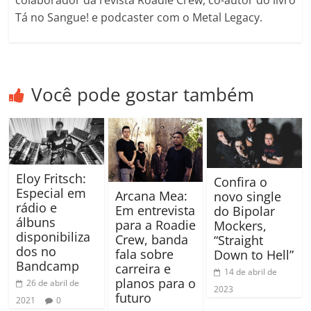
colaborador da revista Roadie Crew, co-autor do livro
Tá no Sangue! e podcaster com o Metal Legacy.
Você pode gostar também
Eloy Fritsch:
Confira o
Especial em
Arcana Mea:
novo single
rádio e
Em entrevista
do Bipolar
álbuns
para a Roadie
Mockers,
disponibiliza
Crew, banda
“Straight
dos no
fala sobre
Down to Hell”
Bandcamp
carreira e
14 de abril de
planos para o
26 de abril de
2023
futuro
2021
0