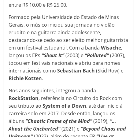
entre R$ 10,00 e R$ 25,00.
Formado pela Universidade do Estado de Minas
Gerais, o músico iniciou sua jornada no violão
erudito e na guitarra ainda adolescente,
destacando-se cedo ao ser eleito melhor guitarrista
em um festival estudantil. Com a banda
Wisache
,
lançou os EPs
“Shout It”
(2003) e
“Polluted”
(2007),
tocou em festivais nacionais e abriu para nomes
internacionais como
Sebastian
Bach
(Skid Row) e
Richie
Kotzen
.
Nos anos seguintes, integrou a banda
RockStation
, referência no Circuito do Rock com
seu tributo ao
System of a Down
, até dar início à
carreira solo em 2017. Desde então, lançou os
álbuns
“Chaotic Frame of the Mind”
(2019),
“…
About the Uncharted”
(2021) e
“Beyond Chaos and
Unknown”
(2023), além do recente EP
“Live at