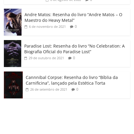
ro
o
Andre Matos: Resenha do livro “Andre Matos – O
m
Maestro do Heavy Metal”
0
6 de novembro de 2021
Paradise Lost: Resenha do livro “No Celebration: A
Biografia Oficial do Paradise Lost”
0
29 de outubro de 2021
Cannnibal Corpse: Resenha do livro “Bíblia da
Carnificina”, lançado pela Estética Torta
0
26 de setembro de 2021