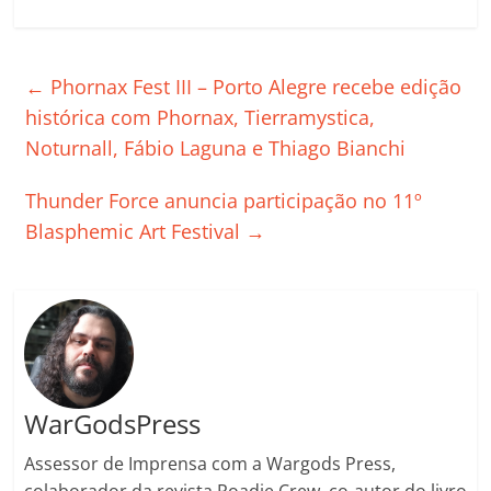
a
w
m
h
n
o
o
o
c
itt
ai
at
k
o
p
m
e
er
l
s
e
gl
y
p
←
Phornax Fest III – Porto Alegre recebe edição
b
A
dI
e
Li
ar
histórica com Phornax, Tierramystica,
o
p
n
Cl
n
til
Noturnall, Fábio Laguna e Thiago Bianchi
o
p
a
k
h
Thunder Force anuncia participação no 11º
k
ss
ar
Blasphemic Art Festival
→
ro
o
m
WarGodsPress
Assessor de Imprensa com a Wargods Press,