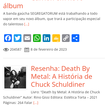
álbum
A banda gaúcha SEGREGATORUM está trabalhando a todo
vapor em seu novo álbum, que trará a participação especial
do talentoso
[…]
F
T
E
W
Li
G
C
C
a
w
m
h
n
o
o
o
204587
8 de fevereiro de 2023
c
itt
ai
at
k
o
p
m
e
er
l
s
e
gl
y
p
b
Resenha: Death By
A
dI
e
Li
ar
o
p
n
Cl
n
til
Metal: A História de
o
p
a
k
h
Chuck Schuldiner
k
ss
ar
Livro: “Death by Metal: A História de Chuck
ro
Schuldiner” Autor: Rino Gissi Editora: Estética Torta – 2021
Páginas: 264 Falar
[…]
o