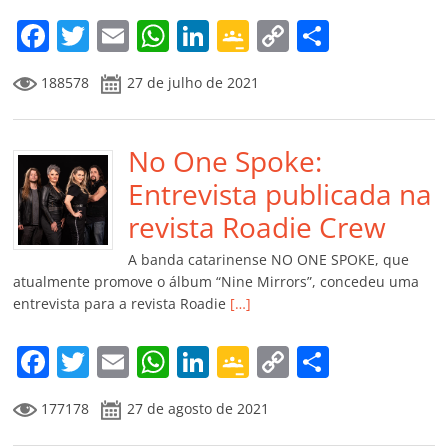
m
F
T
E
W
Li
G
C
C
a
w
m
h
n
o
o
o
188578
27 de julho de 2021
c
itt
ai
at
k
o
p
m
e
er
l
s
e
gl
y
p
b
No One Spoke:
A
dI
e
Li
ar
o
p
n
Cl
n
til
Entrevista publicada na
o
p
a
k
h
revista Roadie Crew
k
ss
ar
A banda catarinense NO ONE SPOKE, que
ro
atualmente promove o álbum “Nine Mirrors”, concedeu uma
entrevista para a revista Roadie
[…]
o
m
F
T
E
W
Li
G
C
C
a
w
m
h
n
o
o
o
177178
27 de agosto de 2021
c
itt
ai
at
k
o
p
m