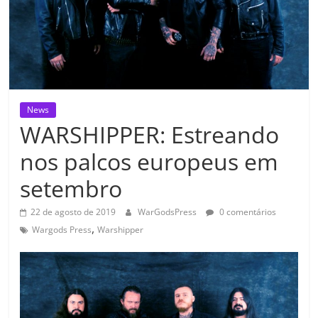
News
WARSHIPPER: Estreando
nos palcos europeus em
setembro
22 de agosto de 2019
WarGodsPress
0 comentários
,
Wargods Press
Warshipper