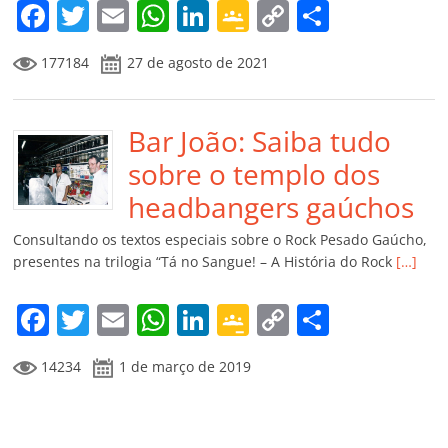
m
F
T
E
W
Li
G
C
C
a
w
m
h
n
o
o
o
177184
27 de agosto de 2021
c
itt
ai
at
k
o
p
m
e
er
l
s
e
gl
y
p
b
Bar João: Saiba tudo
A
dI
e
Li
ar
o
p
n
Cl
n
til
sobre o templo dos
o
p
a
k
h
headbangers gaúchos
k
ss
ar
Consultando os textos especiais sobre o Rock Pesado Gaúcho,
ro
presentes na trilogia “Tá no Sangue! – A História do Rock
[…]
o
F
T
E
W
Li
G
C
C
m
a
w
m
h
n
o
o
o
14234
1 de março de 2019
c
itt
ai
at
k
o
p
m
e
er
l
s
e
gl
y
p
b
A
dI
e
Li
ar