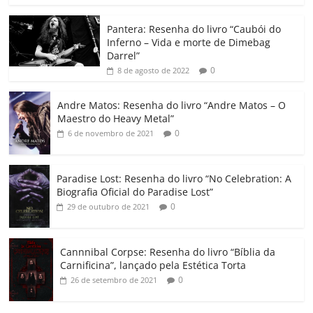
o
p
n
Cl
n
til
o
p
a
k
h
Pantera: Resenha do livro “Caubói do
Inferno – Vida e morte de Dimebag
k
ss
ar
Darrel”
ro
0
8 de agosto de 2022
o
Andre Matos: Resenha do livro “Andre Matos – O
m
Maestro do Heavy Metal”
0
6 de novembro de 2021
Paradise Lost: Resenha do livro “No Celebration: A
Biografia Oficial do Paradise Lost”
0
29 de outubro de 2021
Cannnibal Corpse: Resenha do livro “Bíblia da
Carnificina”, lançado pela Estética Torta
0
26 de setembro de 2021