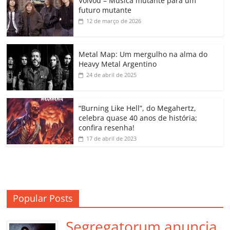
Voivod – Música mutante para um
e
er
l
s
e
gl
y
p
futuro mutante
b
A
dI
e
Li
ar
12 de março de 2026
o
p
n
Cl
n
til
o
p
a
k
h
Metal Map: Um mergulho na alma do
Heavy Metal Argentino
k
ss
ar
24 de abril de 2025
ro
o
“Burning Like Hell”, do Megahertz,
m
celebra quase 40 anos de história;
confira resenha!
17 de abril de 2023
Popular Posts
Segregatorum anuncia