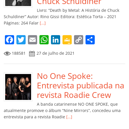
o
p
a
k
h
Chuck Schuldiner
k
ss
ar
Livro: “Death by Metal: A História de Chuck
ro
Schuldiner” Autor: Rino Gissi Editora: Estética Torta – 2021
Páginas: 264 Falar
[…]
o
m
F
T
E
W
Li
G
C
C
a
w
m
h
n
o
o
o
188581
27 de julho de 2021
c
itt
ai
at
k
o
p
m
e
er
l
s
e
gl
y
p
b
No One Spoke:
A
dI
e
Li
ar
o
p
n
Cl
n
til
Entrevista publicada na
o
p
a
k
h
revista Roadie Crew
k
ss
ar
A banda catarinense NO ONE SPOKE, que
ro
atualmente promove o álbum “Nine Mirrors”, concedeu uma
entrevista para a revista Roadie
[…]
o