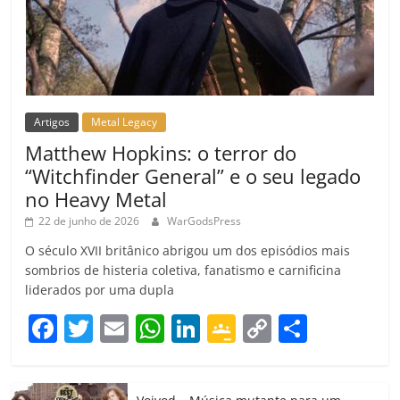
Artigos
Metal Legacy
Matthew Hopkins: o terror do
“Witchfinder General” e o seu legado
no Heavy Metal
22 de junho de 2026
WarGodsPress
O século XVII britânico abrigou um dos episódios mais
sombrios de histeria coletiva, fanatismo e carnificina
liderados por uma dupla
F
T
E
W
Li
G
C
C
a
w
m
h
n
o
o
o
c
itt
ai
at
k
o
p
m