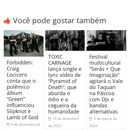
Você pode gostar também
TOXIC
Festival
Forbidden:
CARNAGE
multicultural
Craig
lança single e
“Serás + Que
Locicero
lyric vídeo de
Imaginação”
conta que o
“Pyramid of
agitará o Vale
polêmico
Death”, que
do Taquari
álbum
aborda o
na Páscoa
“Green”
ódio e a
com DJs e
influenciou
cegueira da
bandas
Slipknot e
humanidade
alternativas
Lamb of God
19 de dezembro
5 de março de
9 de dezembro de
de 2023
2024