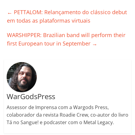
e
er
l
s
e
gl
y
p
←
PETTALOM: Relançamento do clássico debut
b
A
dI
e
Li
ar
em todas as plataformas virtuais
o
p
n
Cl
n
til
WARSHIPPER: Brazilian band will perform their
o
p
a
k
h
first European tour in September
→
k
ss
ar
ro
o
m
WarGodsPress
Assessor de Imprensa com a Wargods Press,
colaborador da revista Roadie Crew, co-autor do livro
Tá no Sangue! e podcaster com o Metal Legacy.