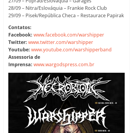
27/09 – Poprad/Eslováquia – Garages
28/09 – Nitra/Eslováquia – Frankie Rock Club
29/09 – Pisek/República Checa – Restaurace Papirak
Contatos:
Facebook:
www.facebook.com/warshipper
Twitter:
www.twitter.com/warshipper
Youtube:
www.youtube.com/warshipperband
Assessoria de
Imprensa:
www.wargodspress.com.br