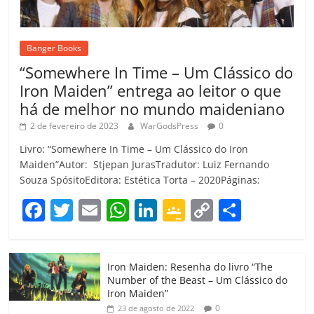
Banger Books
“Somewhere In Time – Um Clássico do
Iron Maiden” entrega ao leitor o que
há de melhor no mundo maideniano
2 de fevereiro de 2023
WarGodsPress
0
Livro: “Somewhere In Time – Um Clássico do Iron
Maiden”Autor: Stjepan JurasTradutor: Luiz Fernando
Souza SpósitoEditora: Estética Torta – 2020Páginas:
F
T
E
W
Li
G
C
C
a
w
m
h
n
o
o
o
c
itt
ai
at
k
o
p
m
Iron Maiden: Resenha do livro “The
e
er
l
s
e
gl
y
p
Number of the Beast – Um Clássico do
b
A
dI
e
Li
ar
Iron Maiden”
0
23 de agosto de 2022