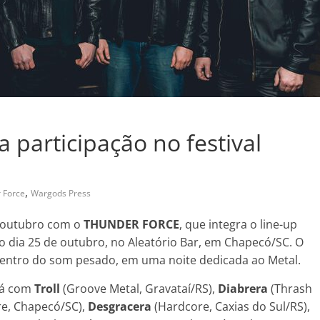
 participação no festival
,
 Force
Wargods Press
m outubro com o
THUNDER FORCE
, que integra o line-up
no dia 25 de outubro, no Aleatório Bar, em Chapecó/SC. O
 dentro do som pesado, em uma noite dedicada ao Metal.
ará com
Troll
(Groove Metal, Gravataí/RS),
Diabrera
(Thrash
e, Chapecó/SC),
Desgracera
(Hardcore, Caxias do Sul/RS),