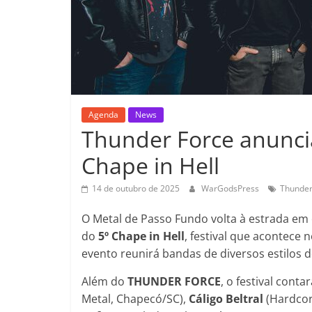
Agenda
News
Thunder Force anuncia
Chape in Hell
14 de outubro de 2025
WarGodsPress
Thunder
O Metal de Passo Fundo volta à estrada e
do
5º Chape in Hell
, festival que acontece 
evento reunirá bandas de diversos estilos
Além do
THUNDER FORCE
, o festival cont
Metal, Chapecó/SC),
Cáligo
Beltral
(Hardcor