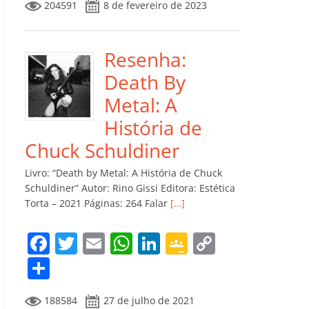
204591
8 de fevereiro de 2023
e
er
l
s
e
gl
y
m
b
A
dI
e
Li
p
o
p
n
Cl
n
ar
Resenha:
o
p
a
k
til
Death By
k
ss
h
Metal: A
ro
ar
História de
o
Chuck Schuldiner
m
Livro: “Death by Metal: A História de Chuck
Schuldiner” Autor: Rino Gissi Editora: Estética
Torta – 2021 Páginas: 264 Falar
[…]
F
T
E
W
Li
G
C
a
w
m
h
n
o
o
C
c
itt
ai
at
k
o
p
o
188584
27 de julho de 2021