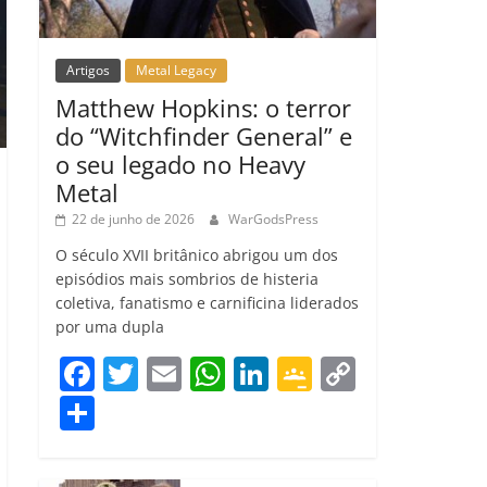
Artigos
Metal Legacy
Matthew Hopkins: o terror
do “Witchfinder General” e
o seu legado no Heavy
Metal
22 de junho de 2026
WarGodsPress
O século XVII britânico abrigou um dos
episódios mais sombrios de histeria
coletiva, fanatismo e carnificina liderados
por uma dupla
F
T
E
W
Li
G
C
a
w
m
h
n
o
o
C
c
itt
ai
at
k
o
p
o
e
er
l
s
e
gl
y
m