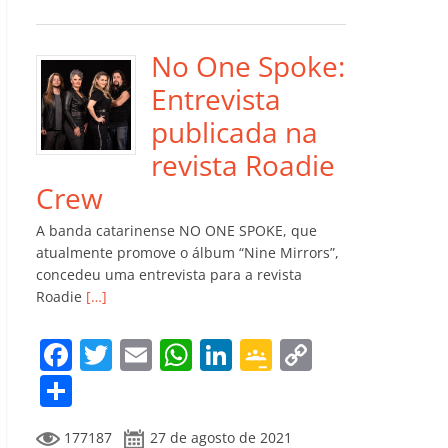
e
er
l
s
e
gl
y
m
b
A
dI
e
Li
p
o
p
n
Cl
n
ar
No One Spoke:
o
p
a
k
til
Entrevista
k
ss
h
publicada na
ro
ar
revista Roadie
o
Crew
m
A banda catarinense NO ONE SPOKE, que
atualmente promove o álbum “Nine Mirrors”,
concedeu uma entrevista para a revista
Roadie
[…]
F
T
E
W
Li
G
C
a
w
m
h
n
o
o
C
c
itt
ai
at
k
o
p
o
177187
27 de agosto de 2021