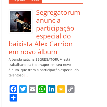
Segregatorum
anuncia
participação
especial do
baixista Alex Carrion
em novo álbum
A banda gaúcha SEGREGATORUM está
trabalhando a todo vapor em seu novo
álbum, que trará a participação especial do
talentoso
[…]
F
T
E
W
Li
G
C
a
w
m
h
n
o
o
C
c
itt
ai
at
k
o
p
o