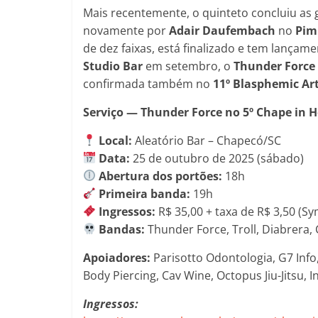
Mais recentemente, o quinteto concluiu as
novamente por
Adair Daufembach
no
Pim
de dez faixas, está finalizado e tem lançam
Studio Bar
em setembro, o
Thunder Force
confirmada também no
11º Blasphemic Art
Serviço — Thunder Force no 5º Chape in H
Local:
Aleatório Bar – Chapecó/SC
Data:
25 de outubro de 2025 (sábado)
Abertura dos portões:
18h
Primeira banda:
19h
Ingressos:
R$ 35,00 + taxa de R$ 3,50 (Sy
Bandas:
Thunder Force, Troll, Diabrera, 
Apoiadores:
Parisotto Odontologia, G7 Info
Body Piercing, Cav Wine, Octopus Jiu-Jitsu, 
Ingressos: