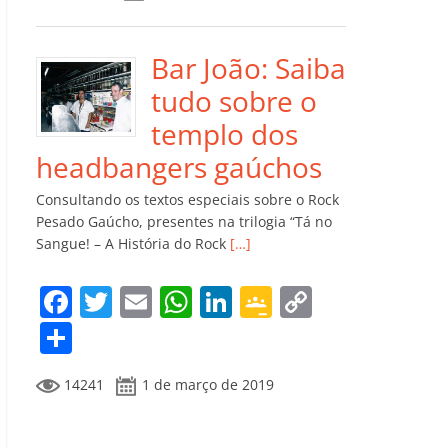
e
er
l
s
e
gl
y
m
b
A
dI
e
Li
p
o
p
n
Cl
n
ar
Bar João: Saiba
o
p
a
k
til
tudo sobre o
k
ss
h
templo dos
ro
ar
headbangers gaúchos
o
Consultando os textos especiais sobre o Rock
m
Pesado Gaúcho, presentes na trilogia “Tá no
Sangue! – A História do Rock
[…]
F
T
E
W
Li
G
C
a
w
m
h
n
o
o
C
c
itt
ai
at
k
o
p
o
14241
1 de março de 2019
e
er
l
s
e
gl
y
m
b
A
dI
e
Li
p