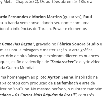
y Metal, Chapecó/SC). Os portões abrem às 18h, e a
ardo Fernandes
e
Marlon Martins
(guitarras),
Raul
ia), a banda vem consolidando seu nome com uma
onal a influências de Thrash, Power e elementos
e Game Has Begun”
, gravado no
Fábrica Sonora Studio
e
m assinou a mixagem e masterização. A arte gráfica,
rtório de oito faixas que exploram diferentes nuances
aques, estão o videoclipe de
“Soulbreaker”
e o lyric vídeo
nda Guerra Mundial.
 uma homenagem ao piloto
Ayrton Senna
, inspirado na
A faixa contou com produção de
Daufembach
e arte de
lizer no YouTube. No mesmo período, o quinteto também
ddon – Os Carros Mais Rápidos do Brasil”
, com três