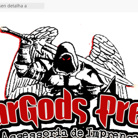
en detalha a
“Fly Rig” definitivo
estival Hell’s Heroes
vídeo de guitar & bass
e “Eclipse”, segundo
um “Dreaming”
tiona a
e a artificialidade
ngle e videoclipe de
s”
da gaúcha de Heavy
debut “Hellforge”
ingle “Dead Flies
á nas plataformas em
rge A. Romero