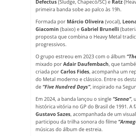
Defectus
(Sludge, Chapecó/SC) e
Ratz
(Heav
primeira banda sobe ao palco às 19h.
Formada por
Márcio Oliveira
(vocal),
Leon
Giacomin
(baixo) e
Gabriel Brunelli
(bater
proposta que combina o Heavy Metal tradici
progressivos.
O grupo estreou em 2023 com o álbum
“Th
mixado por
Adair Daufembach
, que també
criada por
Carlos Fides
, acompanha um repe
do Metal moderno e clássico. Entre os dest
de
“Five Hundred Days”
, inspirado na Segu
Em 2024, a banda lançou o single
“Senna”
,
histórica vitória no GP do Brasil de 1991. 
Gustavo Sazes
, acompanhada de um visua
participou da trilha sonora do filme
“Armage
músicas do álbum de estreia.