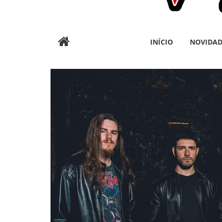
Wargods
INÍCIO
NOVIDAD
Press
Assessoria
e
Conteúdos