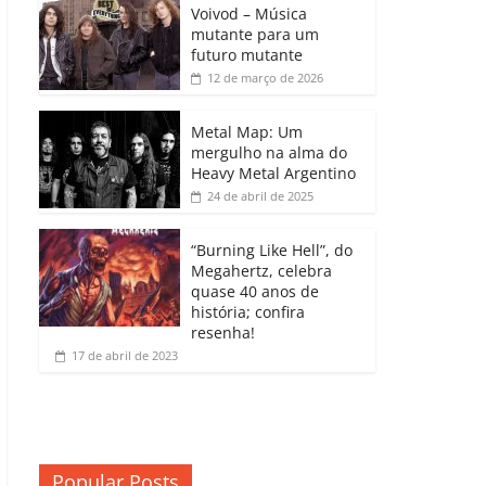
b
A
dI
e
Li
Voivod – Música
p
mutante para um
o
p
n
Cl
n
ar
futuro mutante
12 de março de 2026
o
p
a
k
til
k
ss
h
Metal Map: Um
ro
mergulho na alma do
ar
Heavy Metal Argentino
o
24 de abril de 2025
m
“Burning Like Hell”, do
Megahertz, celebra
quase 40 anos de
história; confira
resenha!
17 de abril de 2023
Popular Posts