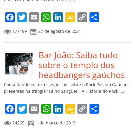
o
m
F
T
E
W
Li
G
C
C
a
w
m
h
n
o
o
o
177199
27 de agosto de 2021
c
itt
ai
at
k
o
p
m
e
er
l
s
e
gl
y
p
b
Bar João: Saiba tudo
A
dI
e
Li
ar
o
p
n
Cl
n
til
sobre o templo dos
o
p
a
k
h
headbangers gaúchos
k
ss
ar
Consultando os textos especiais sobre o Rock Pesado Gaúcho,
ro
presentes na trilogia “Tá no Sangue! – A História do Rock
[…]
o
F
T
E
W
Li
G
C
C
m
a
w
m
h
n
o
o
o
14265
1 de março de 2019
c
itt
ai
at
k
o
p
m