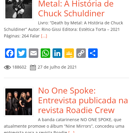
o
p
n
Cl
n
til
Metal: A História de
o
p
a
k
h
Chuck Schuldiner
k
ss
ar
Livro: “Death by Metal: A História de Chuck
ro
Schuldiner” Autor: Rino Gissi Editora: Estética Torta – 2021
Páginas: 264 Falar
[…]
o
m
F
T
E
W
Li
G
C
C
a
w
m
h
n
o
o
o
188602
27 de julho de 2021
c
itt
ai
at
k
o
p
m
e
er
l
s
e
gl
y
p
b
No One Spoke:
A
dI
e
Li
ar
o
p
n
Cl
n
til
Entrevista publicada na
o
p
a
k
h
revista Roadie Crew
k
ss
ar
A banda catarinense NO ONE SPOKE, que
ro
atualmente promove o álbum “Nine Mirrors”, concedeu uma
entrevista para a revista Roadie
[…]