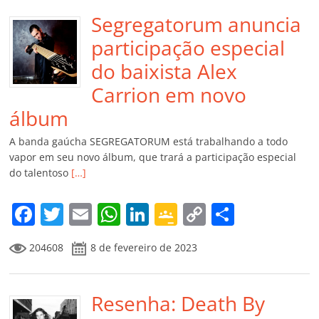
Segregatorum anuncia
participação especial
do baixista Alex
Carrion em novo
álbum
A banda gaúcha SEGREGATORUM está trabalhando a todo
vapor em seu novo álbum, que trará a participação especial
do talentoso
[…]
F
T
E
W
Li
G
C
C
a
w
m
h
n
o
o
o
204608
8 de fevereiro de 2023
c
itt
ai
at
k
o
p
m
e
er
l
s
e
gl
y
p
b
Resenha: Death By
A
dI
e
Li
ar