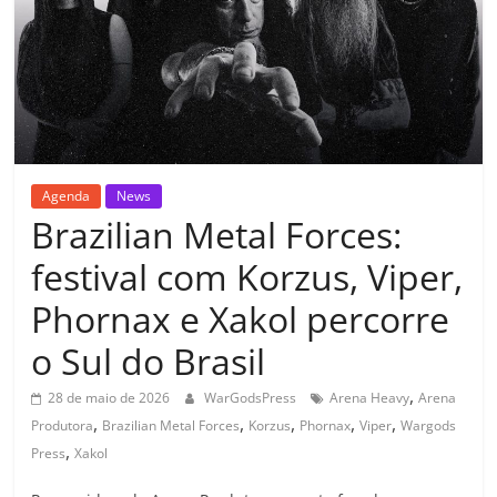
Agenda
News
Brazilian Metal Forces:
festival com Korzus, Viper,
Phornax e Xakol percorre
o Sul do Brasil
,
28 de maio de 2026
WarGodsPress
Arena Heavy
Arena
,
,
,
,
,
Produtora
Brazilian Metal Forces
Korzus
Phornax
Viper
Wargods
,
Press
Xakol