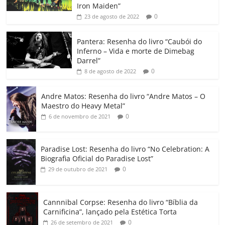
b
A
dI
e
Li
ar
Iron Maiden”
0
23 de agosto de 2022
o
p
n
Cl
n
til
o
p
a
k
h
Pantera: Resenha do livro “Caubói do
Inferno – Vida e morte de Dimebag
k
ss
ar
Darrel”
ro
0
8 de agosto de 2022
o
Andre Matos: Resenha do livro “Andre Matos – O
m
Maestro do Heavy Metal”
0
6 de novembro de 2021
Paradise Lost: Resenha do livro “No Celebration: A
Biografia Oficial do Paradise Lost”
0
29 de outubro de 2021
Cannnibal Corpse: Resenha do livro “Bíblia da
Carnificina”, lançado pela Estética Torta
0
26 de setembro de 2021