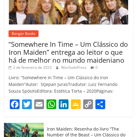
Banger Books
“Somewhere In Time – Um Clássico do
Iron Maiden” entrega ao leitor o que
há de melhor no mundo maideniano
2 de fevereiro de 2023
WarGodsPress
0
Livro: “Somewhere In Time – Um Clássico do Iron
Maiden”Autor: Stjepan JurasTradutor: Luiz Fernando
Souza SpósitoEditora: Estética Torta – 2020Páginas:
F
T
E
W
Li
G
C
C
a
w
m
h
n
o
o
o
c
itt
ai
at
k
o
p
m
Iron Maiden: Resenha do livro “The
e
er
l
s
e
gl
y
p
Number of the Beast – Um Clássico do