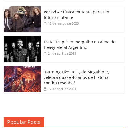
c
itt
ai
at
k
o
p
m
Voivod – Música mutante para um
e
er
l
s
e
gl
y
p
futuro mutante
b
A
dI
e
Li
ar
12 de março de 2026
o
p
n
Cl
n
til
o
p
a
k
h
Metal Map: Um mergulho na alma do
Heavy Metal Argentino
k
ss
ar
24 de abril de 2025
ro
o
“Burning Like Hell”, do Megahertz,
m
celebra quase 40 anos de história;
confira resenha!
17 de abril de 2023
Popular Posts