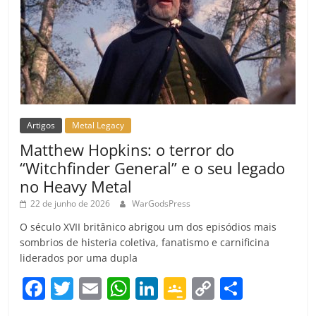
Artigos
Metal Legacy
Matthew Hopkins: o terror do
“Witchfinder General” e o seu legado
no Heavy Metal
22 de junho de 2026
WarGodsPress
O século XVII britânico abrigou um dos episódios mais
sombrios de histeria coletiva, fanatismo e carnificina
liderados por uma dupla
F
T
E
W
Li
G
C
C
a
w
m
h
n
o
o
o