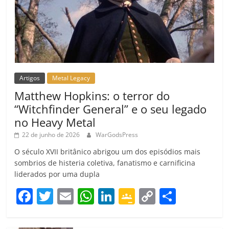
Artigos
Metal Legacy
Matthew Hopkins: o terror do
“Witchfinder General” e o seu legado
no Heavy Metal
22 de junho de 2026
WarGodsPress
O século XVII britânico abrigou um dos episódios mais
sombrios de histeria coletiva, fanatismo e carnificina
liderados por uma dupla
F
T
E
W
Li
G
C
C
a
w
m
h
n
o
o
o
c
itt
ai
at
k
o
p
m