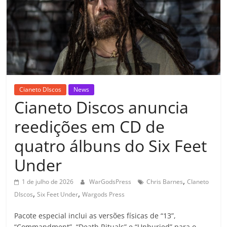
Cianeto DIscos
News
Cianeto Discos anuncia
reedições em CD de
quatro álbuns do Six Feet
Under
,
1 de julho de 2026
WarGodsPress
Chris Barnes
CIaneto
,
,
DIscos
Six Feet Under
Wargods Press
Pacote especial inclui as versões físicas de “13”,
“Commandment”, “Death Rituals” e “Unburied” para o