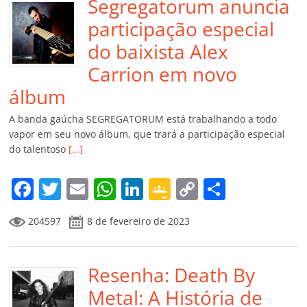
Segregatorum anuncia
participação especial
do baixista Alex
Carrion em novo
álbum
A banda gaúcha SEGREGATORUM está trabalhando a todo
vapor em seu novo álbum, que trará a participação especial
do talentoso
[…]
F
T
E
W
Li
G
C
C
a
w
m
h
n
o
o
o
204597
8 de fevereiro de 2023
c
itt
ai
at
k
o
p
m
e
er
l
s
e
gl
y
p
b
Resenha: Death By
A
dI
e
Li
ar
o
p
n
Cl
n
til
Metal: A História de