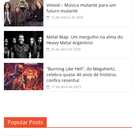
Voivod – Música mutante para um
e
er
l
s
e
gl
y
p
futuro mutante
b
A
dI
e
Li
ar
12 de março de 2026
o
p
n
Cl
n
til
o
p
a
k
h
Metal Map: Um mergulho na alma do
Heavy Metal Argentino
k
ss
ar
24 de abril de 2025
ro
o
“Burning Like Hell”, do Megahertz,
m
celebra quase 40 anos de história;
confira resenha!
17 de abril de 2023
Popular Posts