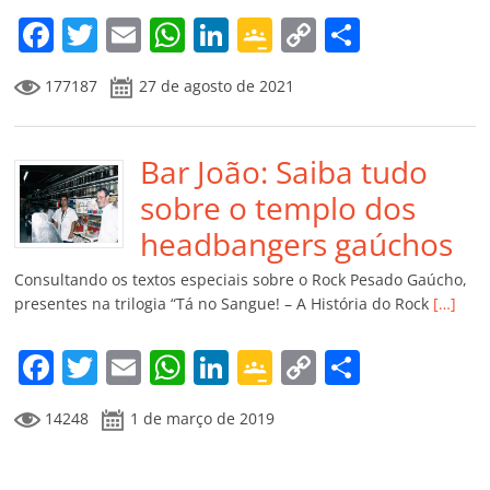
m
F
T
E
W
Li
G
C
C
a
w
m
h
n
o
o
o
177187
27 de agosto de 2021
c
itt
ai
at
k
o
p
m
e
er
l
s
e
gl
y
p
b
Bar João: Saiba tudo
A
dI
e
Li
ar
o
p
n
Cl
n
til
sobre o templo dos
o
p
a
k
h
headbangers gaúchos
k
ss
ar
Consultando os textos especiais sobre o Rock Pesado Gaúcho,
ro
presentes na trilogia “Tá no Sangue! – A História do Rock
[…]
o
F
T
E
W
Li
G
C
C
m
a
w
m
h
n
o
o
o
14248
1 de março de 2019
c
itt
ai
at
k
o
p
m
e
er
l
s
e
gl
y
p