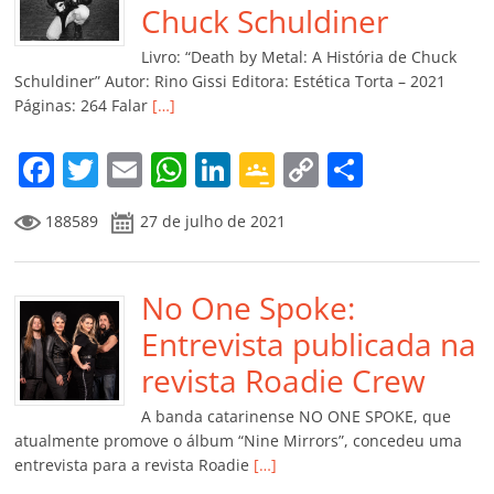
o
p
a
k
h
Chuck Schuldiner
k
ss
ar
Livro: “Death by Metal: A História de Chuck
ro
Schuldiner” Autor: Rino Gissi Editora: Estética Torta – 2021
Páginas: 264 Falar
[…]
o
m
F
T
E
W
Li
G
C
C
a
w
m
h
n
o
o
o
188589
27 de julho de 2021
c
itt
ai
at
k
o
p
m
e
er
l
s
e
gl
y
p
b
No One Spoke:
A
dI
e
Li
ar
o
p
n
Cl
n
til
Entrevista publicada na
o
p
a
k
h
revista Roadie Crew
k
ss
ar
A banda catarinense NO ONE SPOKE, que
ro
atualmente promove o álbum “Nine Mirrors”, concedeu uma
entrevista para a revista Roadie
[…]
o