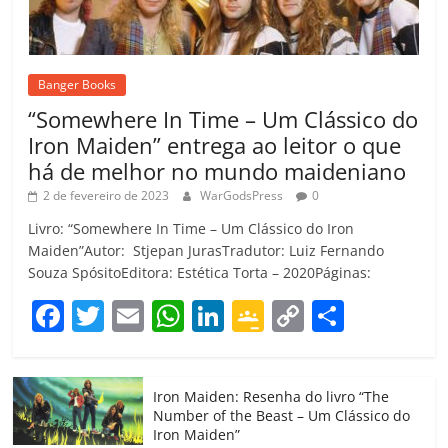
Banger Books
“Somewhere In Time – Um Clássico do
Iron Maiden” entrega ao leitor o que
há de melhor no mundo maideniano
2 de fevereiro de 2023
WarGodsPress
0
Livro: “Somewhere In Time – Um Clássico do Iron
Maiden”Autor: Stjepan JurasTradutor: Luiz Fernando
Souza SpósitoEditora: Estética Torta – 2020Páginas:
F
T
E
W
Li
G
C
C
a
w
m
h
n
o
o
o
c
itt
ai
at
k
o
p
m
Iron Maiden: Resenha do livro “The
e
er
l
s
e
gl
y
p
Number of the Beast – Um Clássico do
b
A
dI
e
Li
ar
Iron Maiden”