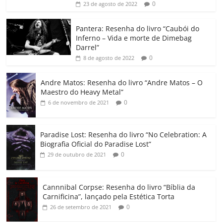
0
23 de agosto de 2022
o
p
n
Cl
n
til
o
p
a
k
h
Pantera: Resenha do livro “Caubói do
Inferno – Vida e morte de Dimebag
k
ss
ar
Darrel”
ro
0
8 de agosto de 2022
o
Andre Matos: Resenha do livro “Andre Matos – O
m
Maestro do Heavy Metal”
0
6 de novembro de 2021
Paradise Lost: Resenha do livro “No Celebration: A
Biografia Oficial do Paradise Lost”
0
29 de outubro de 2021
Cannnibal Corpse: Resenha do livro “Bíblia da
Carnificina”, lançado pela Estética Torta
0
26 de setembro de 2021