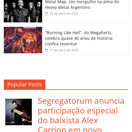
o
p
a
k
h
Metal Map: Um mergulho na alma do
Heavy Metal Argentino
k
ss
ar
24 de abril de 2025
ro
o
“Burning Like Hell”, do Megahertz,
m
celebra quase 40 anos de história;
confira resenha!
17 de abril de 2023
Popular Posts
Segregatorum anuncia
participação especial
do baixista Alex
Carrion em novo