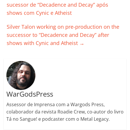
b
A
dI
e
Li
ar
sucessor de “Decadence and Decay” após
o
p
n
Cl
n
til
shows com Cynic e Atheist
o
p
a
k
h
Silver Talon working on pre-production on the
k
ss
ar
successor to “Decadence and Decay” after
ro
shows with Cynic and Atheist
→
o
m
WarGodsPress
Assessor de Imprensa com a Wargods Press,
colaborador da revista Roadie Crew, co-autor do livro
Tá no Sangue! e podcaster com o Metal Legacy.