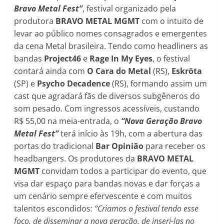
Bravo Metal Fest”
, festival organizado pela
produtora
BRAVO METAL MGMT
com o intuito de
levar ao público nomes consagrados e emergentes
da cena Metal brasileira. Tendo como headliners as
bandas
Project46
e
Rage In My Eyes
, o festival
contará ainda com
O Cara do Metal
(RS),
Eskröta
(SP) e
Psycho Decadence
(RS), formando assim um
cast que agradará fãs de diversos subgêneros do
som pesado. Com ingressos acessíveis, custando
R$ 55,00 na meia-entrada, o
“Nova Geração Bravo
Metal Fest”
terá início às 19h, com a abertura das
portas do tradicional
Bar Opinião
para receber os
headbangers. Os produtores da
BRAVO METAL
MGMT
convidam todos a participar do evento, que
visa dar espaço para bandas novas e dar forças a
um cenário sempre efervescente e com muitos
talentos escondidos:
“Criamos o festival tendo esse
foco, de disseminar a nova geração, de inseri-las no