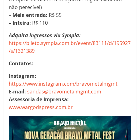
não perecível)
– Meia entrada:
R$ 55
– Inteira:
R$ 110
Adquira ingressos via Sympla:
https://bileto.sympla.com.br/event/83111/d/195927
/s/1321389
Contatos:
Instagram:
https://www.instagram.com/bravometalmgmt
E-mail:
sandas@bravometalmgmt.com
Assessoria de Imprensa:
www.wargodspress.com.br