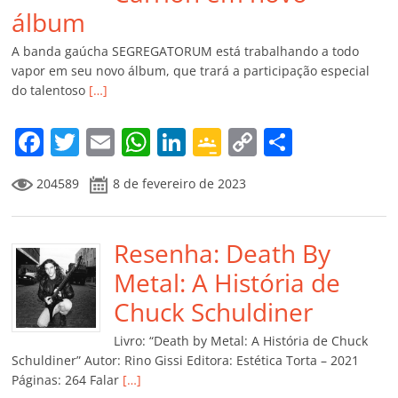
álbum
A banda gaúcha SEGREGATORUM está trabalhando a todo
vapor em seu novo álbum, que trará a participação especial
do talentoso
[…]
F
T
E
W
Li
G
C
C
a
w
m
h
n
o
o
o
204589
8 de fevereiro de 2023
c
itt
ai
at
k
o
p
m
e
er
l
s
e
gl
y
p
b
Resenha: Death By
A
dI
e
Li
ar
o
p
n
Cl
n
til
Metal: A História de
o
p
a
k
h
Chuck Schuldiner
k
ss
ar
Livro: “Death by Metal: A História de Chuck
ro
Schuldiner” Autor: Rino Gissi Editora: Estética Torta – 2021
Páginas: 264 Falar
[…]
o