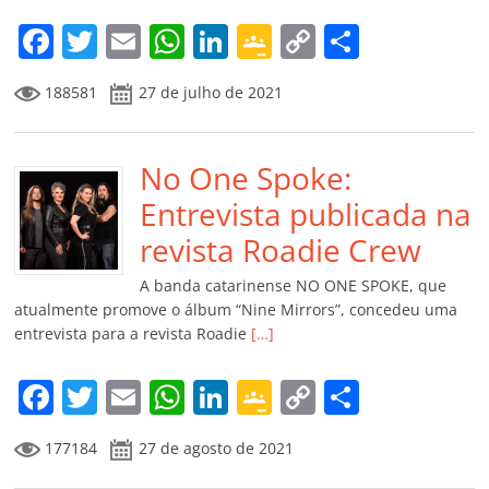
m
F
T
E
W
Li
G
C
C
a
w
m
h
n
o
o
o
188581
27 de julho de 2021
c
itt
ai
at
k
o
p
m
e
er
l
s
e
gl
y
p
b
No One Spoke:
A
dI
e
Li
ar
o
p
n
Cl
n
til
Entrevista publicada na
o
p
a
k
h
revista Roadie Crew
k
ss
ar
A banda catarinense NO ONE SPOKE, que
ro
atualmente promove o álbum “Nine Mirrors”, concedeu uma
entrevista para a revista Roadie
[…]
o
m
F
T
E
W
Li
G
C
C
a
w
m
h
n
o
o
o
177184
27 de agosto de 2021
c
itt
ai
at
k
o
p
m