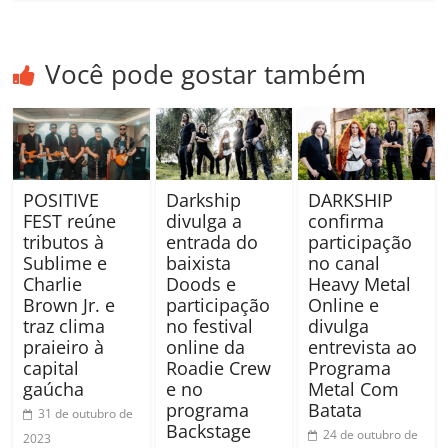
Você pode gostar também
POSITIVE
Darkship
DARKSHIP
FEST reúne
divulga a
confirma
tributos à
entrada do
participação
Sublime e
baixista
no canal
Charlie
Doods e
Heavy Metal
Brown Jr. e
participação
Online e
traz clima
no festival
divulga
praieiro à
online da
entrevista ao
capital
Roadie Crew
Programa
gaúcha
e no
Metal Com
programa
Batata
31 de outubro de
Backstage
24 de outubro de
2023