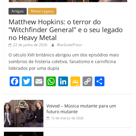
Artigos
Metal Legacy
Matthew Hopkins: o terror do
“Witchfinder General” e o seu legado
no Heavy Metal
22 de junho de 2026
WarGodsPress
O século XVII britânico abrigou um dos episódios mais
sombrios de histeria coletiva, fanatismo e carnificina
liderados por uma dupla
F
T
E
W
Li
G
C
C
a
w
m
h
n
o
o
o
c
itt
ai
at
k
o
p
m
Voivod – Música mutante para um
e
er
l
s
e
gl
y
p
futuro mutante
b
A
dI
e
Li
ar
12 de março de 2026
o
p
n
Cl
n
til