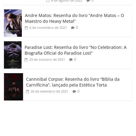
ro
0
8 de agosto de 2022
o
Andre Matos: Resenha do livro “Andre Matos – O
m
Maestro do Heavy Metal”
0
6 de novembro de 2021
Paradise Lost: Resenha do livro “No Celebration: A
Biografia Oficial do Paradise Lost”
0
29 de outubro de 2021
Cannnibal Corpse: Resenha do livro “Bíblia da
Carnificina”, lançado pela Estética Torta
0
26 de setembro de 2021