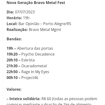
Nova Geração Bravo Metal Fest
Dia:
07/07/2023
Horário:
19h
Local:
Bar Opinião – Porto Alegre/RS
Realização:
Bravo Metal Mgmt
Bandas:
19h –
Abertura das portas
19h20 –
Psycho Decadence
20h10 –
Eskröta
21h30 –
Ocaradometal
22h50 –
Rage In My Eyes
00h10 –
Project46
Valores:
– Inteira solidária:
R$ 60 (todas as pessoas podem
comprar mediante a doação de 1kg de alimento