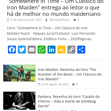
“Somewhere In Time – Um Clássico do
Iron Maiden” entrega ao leitor o que
há de melhor no mundo maideniano
2 de fevereiro de 2023
WarGodsPress
0
Livro: “Somewhere In Time – Um Clássico do Iron
Maiden”Autor: Stjepan JurasTradutor: Luiz Fernando
Souza SpósitoEditora: Estética Torta – 2020Páginas:
F
T
E
W
Li
G
C
C
a
w
m
h
n
o
o
o
c
itt
ai
at
k
o
p
m
Iron Maiden: Resenha do livro “The
e
er
l
s
e
gl
y
p
Number of the Beast – Um Clássico do
b
A
dI
e
Li
ar
Iron Maiden”
0
23 de agosto de 2022
o
p
n
Cl
n
til
o
p
a
k
h
Pantera: Resenha do livro “Caubói do
Inferno – Vida e morte de Dimebag
k
ss
ar
Darrel”