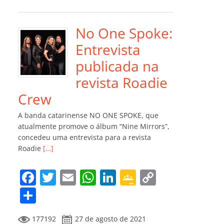
e
er
l
s
e
gl
y
m
b
A
dI
e
Li
p
o
p
n
Cl
n
ar
No One Spoke:
o
p
a
k
til
Entrevista
k
ss
h
publicada na
ro
ar
revista Roadie
o
Crew
m
A banda catarinense NO ONE SPOKE, que
atualmente promove o álbum “Nine Mirrors”,
concedeu uma entrevista para a revista
Roadie
[…]
F
T
E
W
Li
G
C
a
w
m
h
n
o
o
C
c
itt
ai
at
k
o
p
o
177192
27 de agosto de 2021