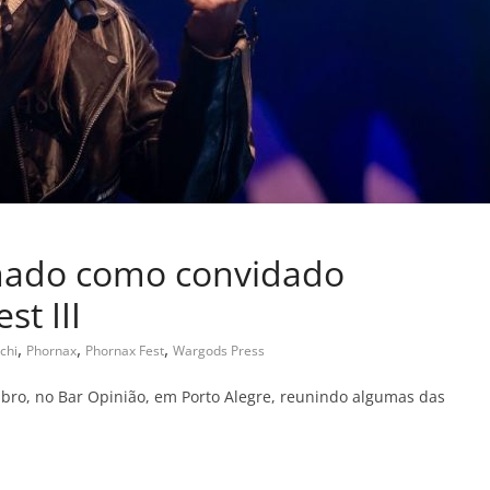
rmado como convidado
st III
,
,
,
chi
Phornax
Phornax Fest
Wargods Press
bro, no Bar Opinião, em Porto Alegre, reunindo algumas das
C