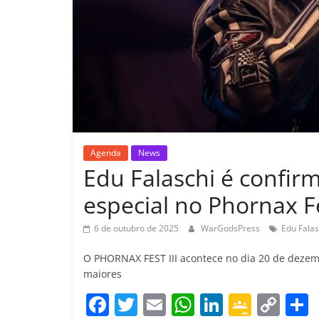
Agenda
News
Edu Falaschi é confi
especial no Phornax Fe
6 de outubro de 2025
WarGodsPress
Edu Falas
O PHORNAX FEST III acontece no dia 20 de dezem
maiores
F
T
E
W
Li
G
C