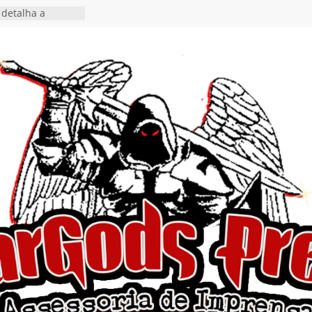
detalha a
 Rig” definitivo
ival Hell’s Heroes
tosth chega ao
ional em formato
o nas plataformas
cia show em
 Autoral” e
to do novo single
 hiato de uma
nçamento do EP
, I Begin”
 o single “Keep
live!” e detalha
ovo álbum