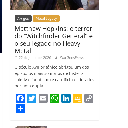
Artigos
Metal Legacy
Matthew Hopkins: o terror
do “Witchfinder General” e
o seu legado no Heavy
Metal
22 de junho de 2026
WarGodsPress
O século XVII britânico abrigou um dos
episódios mais sombrios de histeria
coletiva, fanatismo e carnificina liderados
por uma dupla
F
T
E
W
Li
G
C
a
w
m
h
n
o
o
C
c
itt
ai
at
k
o
p
o
e
er
l
s
e
gl
y
m