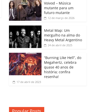
b
A
dI
e
Li
Voivod – Música
p
mutante para um
o
p
n
Cl
n
ar
futuro mutante
12 de março de 2026
o
p
a
k
til
k
ss
h
Metal Map: Um
ro
mergulho na alma do
ar
Heavy Metal Argentino
o
24 de abril de 2025
m
“Burning Like Hell”, do
Megahertz, celebra
quase 40 anos de
história; confira
resenha!
17 de abril de 2023
Popular Posts