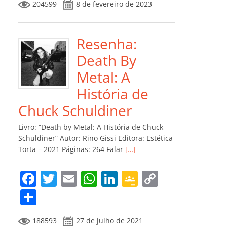
204599
8 de fevereiro de 2023
e
er
l
s
e
gl
y
m
b
A
dI
e
Li
p
o
p
n
Cl
n
ar
Resenha:
o
p
a
k
til
Death By
k
ss
h
Metal: A
ro
ar
História de
o
Chuck Schuldiner
m
Livro: “Death by Metal: A História de Chuck
Schuldiner” Autor: Rino Gissi Editora: Estética
Torta – 2021 Páginas: 264 Falar
[…]
F
T
E
W
Li
G
C
a
w
m
h
n
o
o
C
c
itt
ai
at
k
o
p
o
188593
27 de julho de 2021