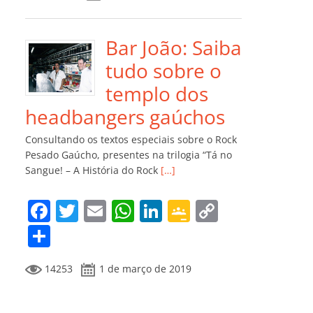
e
er
l
s
e
gl
y
m
b
A
dI
e
Li
p
o
p
n
Cl
n
ar
Bar João: Saiba
o
p
a
k
til
tudo sobre o
k
ss
h
templo dos
ro
ar
headbangers gaúchos
o
Consultando os textos especiais sobre o Rock
m
Pesado Gaúcho, presentes na trilogia “Tá no
Sangue! – A História do Rock
[…]
F
T
E
W
Li
G
C
a
w
m
h
n
o
o
C
c
itt
ai
at
k
o
p
o
14253
1 de março de 2019
e
er
l
s
e
gl
y
m
b
A
dI
e
Li
p