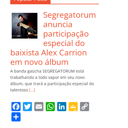
Segregatorum
anuncia
participação
especial do
baixista Alex Carrion
em novo álbum
A banda gaúcha SEGREGATORUM está
trabalhando a todo vapor em seu novo
álbum, que trará a participação especial do
talentoso
[…]
F
T
E
W
Li
G
C
a
w
m
h
n
o
o
C
c
itt
ai
at
k
o
p
o