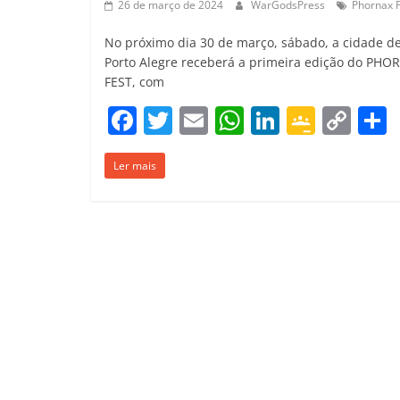
26 de março de 2024
WarGodsPress
Phornax F
No próximo dia 30 de março, sábado, a cidade d
Porto Alegre receberá a primeira edição do PHO
FEST, com
F
T
E
W
Li
G
C
a
w
m
h
n
o
o
Ler mais
c
itt
ai
at
k
o
p
e
er
l
s
e
gl
y
b
A
dI
e
Li
o
p
n
Cl
n
t
o
p
a
k
k
ss
ro
o